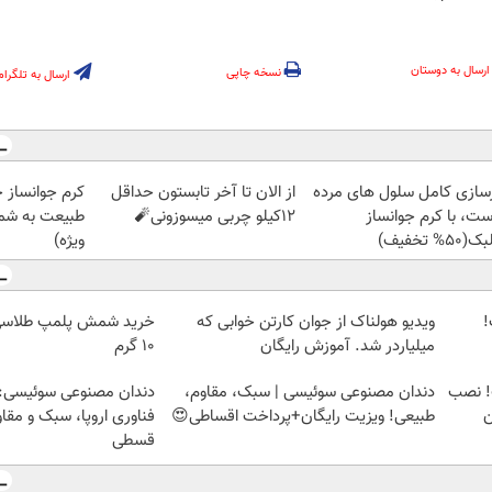
ارسال به دوستان
نسخه چاپی
ارسال به تلگرام
زسازی کامل سلول های مرده
از الان تا آخر تابستون حداقل
کرم جوانساز 
ست، با کرم جوانساز
12کیلو چربی میسوزونی🧨
طبیعت به شما
50% تخفیف)
ویژه)
ت!
ویدیو هولناک از جوان کارتن خوابی که
میلیاردر شد. آموزش رایگان
۱۰ گرم
! نصب
دندان مصنوعی سوئیسی | سبک، مقاوم،
دندان مصنوعی سوئیسی:
ن
طبیعی! ویزیت رایگان+پرداخت اقساطی😍
فناوری اروپا، سبک و مقا
قسطی