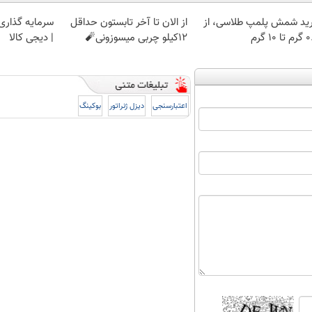
ید شمش پلمپ طلاسی، از
از الان تا آخر تابستون حداقل
سرمایه گذاری ا
 ۱۰ گرم
12کیلو چربی میسوزونی🧨
| دیجی کالا
اعتبارسنجی
دیزل ژنراتور
بوکینگ