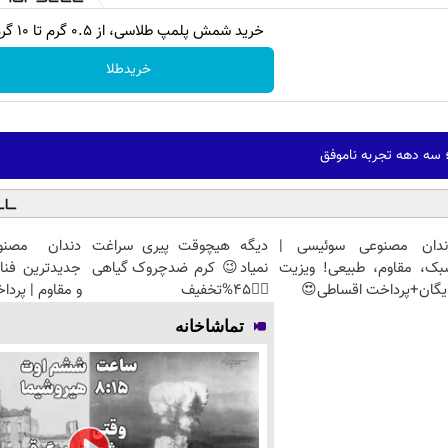
خرید شمش پلمپ طلاسی، از ۰.۵ گرم تا ۱۰ گرم
خریدطلا
سه دهه تجربه ناموفق
ندان مصنوعی سوئیسی |
دیگه هیچوقت پیری سراغت
دندان مصنو
بک، مقاوم، طبیعی! ویزیت
نمیاد😉 کرم ضدچروک گیاهی
جدیدترین فنا
یگان+پرداخت اقساطی😍
👈🏻45%تخفیف
و مقاوم | پرد
تماشاخانه