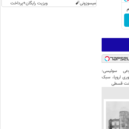
میسوزونی🧨
ویزیت رایگان+پرداخت
اقساطی😍
عی سوئیسی:
وری اروپا، سبک
اخت قسطی