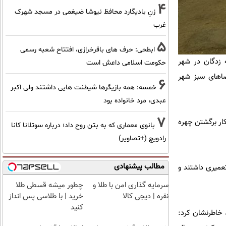
4
زنِ بادیگارد محافظ نیوشا ضیغمی در مسجد شهرک
غرب
5
ابطحی: حرف های باقرخرازی، افتتاح شعبه رسمی
ه زدگان در شهر
حکومت اسلامی داعش است
صلی و فضا‌های سبز شهر
6
خمسه: همه بازیگرها شیطنت هایی داشتند ولی اکبر
عبدی، مرد خانواده بود
7
کار برگشتن چهره
بانوی معماری که به بتن روح داد؛ درباره سوتلانا کانا
رادویچ (+تصاویر)
مطالب پیشنهادی
عمیری داشتند و
سرمایه گذاری امن با طلا و
چطور میشه قسطی طلا
نقره | دیجی کالا
خرید | با طلاسی پس انداز
کنید
 نمی‌شود، خاطرنشان کرد: