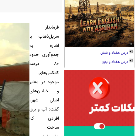
فرماندار
سرپل‌ذهاب با
اشاره به
درس هفتاد و شش
جمع‌آوری حدود
درس هفتاد و پنج
۸۰ درصد
کانکس‌های
موجود در معابر
و خیابان‌های
اصلی شهر،
گفت: آب و برق
افرادی که
ساخت