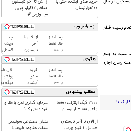
 مسکونی در حال
خرید طلای آبشده حتی با
از الان تا آخر تابستون
۱۰۰هزارتومان
حداقل 12کیلو چربی
میسوزونی🧨
از سراسر وب
اتمام رسیده قطع
پس‌انداز
از الان تا
چطور
طلا فقط
آخر
میشه
با ۱۰۰
تابستون
قسطی
شد نسبت به جمع
هزارتومان
حداقل
طلا
وبگردی
دمت رسان اجازه
(امن و
12کیلو
خرید |
راحت)
چربی
با
پس‌انداز
خرید
الان طلا
میسوزونی
طلاسی
طلا فقط
طلای
🧨
پس
با ۱۰۰
آبشده
دیگه بده
انداز
هزارتومان
حتی با
سرمایه‌گ
مطالب پیشنهادی
کنید
(امن و
۱۰۰هزارتومان
طلا با ا
راحت)
بی‌بهره
3000 گیگ اینترنت؛ فقط
سرمایه گذاری امن با طلا و
ماهی 100 هزار تومان
نقره دیجی کالا
از الان تا آخر تابستون
دندان مصنوعی سوئیسی |
حداقل 12کیلو چربی
سبک، مقاوم، طبیعی!