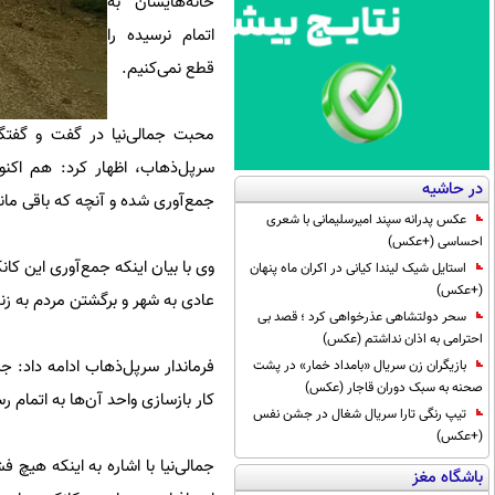
خانه‌هایشان به
اتمام نرسیده را
قطع نمی‌کنیم.
محبت جمالی‌نیا در گفت و گفتگو
در حاشیه
جمع‌آوری شده و آنچه که باقی ماند
عکس پدرانه سپند امیرسلیمانی با شعری
احساسی (+عکس)
وی با بیان اینکه جمع‌آوری این ک
استایل شیک لیندا کیانی در اکران ماه پنهان
(+عکس)
عادی به شهر و برگشتن مردم به ز
سحر دولتشاهی عذرخواهی کرد ؛ قصد بی
احترامی به اذان نداشتم (عکس)
فرماندار سرپل‌ذهاب ادامه داد: ج
بازیگران زن سریال «بامداد خمار» در پشت
صحنه به سبک دوران قاجار (عکس)
کار بازسازی واحد آن‌ها به اتمام رس
تیپ رنگی تارا سریال شغال در جشن نفس
(+عکس)
باشگاه مغز