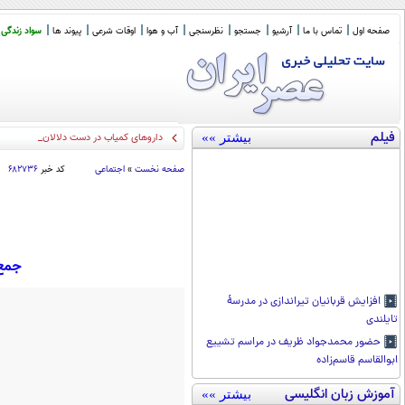
صفحه اول
تماس با ما
آرشیو
جستجو
نظرسنجی
آب و هوا
اوقات شرعی
پیوند ها
سواد زندگی
فیلم
بیشتر »»
داروهای کمیاب در دست دلالان!
صفحه نخست
»
اجتماعی
کد خبر
۶۸۲۷۳۶
جمع‌آوری 80 درصد کانکس
افزایش قربانیان تیراندازی در مدرسۀ
تایلندی
حضور محمدجواد ظریف در مراسم تشییع
ابوالقاسم قاسم‌زاده
آموزش زبان انگلیسی
بیشتر »»