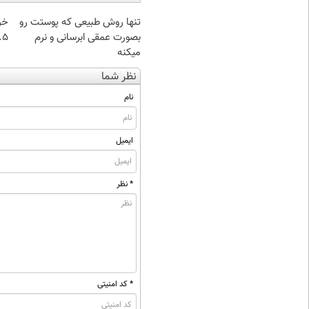
تنها روش طبیعی که پوستت رو
خر
بصورت عمقی ابرسانی و نرم
۰.۵ گرم تا
میکنه
نظر شما
نام
ایمیل
* نظر
* کد امنیتی