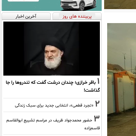
پربیننده های روز
آخرین اخبار
1
باقر خرازی؛ چندان درشت گفت که تندروها را جا
گذاشت!
2
«تجرد قطعی»، انتخابی جدید برای سبک زندگی
3
حضور محمدجواد ظریف در مراسم تشییع ابوالقاسم
قاسم‌زاده