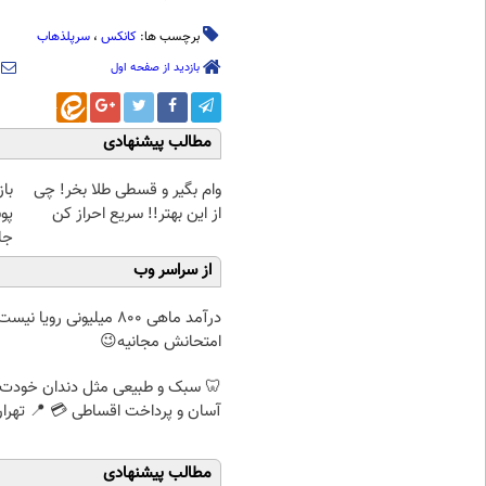
برچسب ها:
کانکس
،
سرپلذهاب
بازدید از صفحه اول
مطالب پیشنهادی
وام بگیر و قسطی طلا بخر! چی
با
از این بهتر!! سریع احراز کن
پو
جلبک(
از سراسر وب
درآمد ماهی 800 میلیونی رویا نیس
امتحانش مجانیه😉
🦷 سبک و طبیعی مثل دندان خودت
آسان و پرداخت اقساطی 💳 📍 تهرا
مطالب پیشنهادی