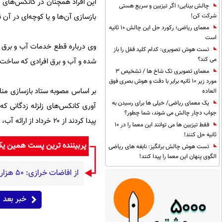
این افراد همچنان در کانکس‌های خ
چالش بینایی؛ اگر تیزبین و سریع هستی
بازسازی آن‌ها و یا کوچه‌ای در آ
شرکت کن!
معمای ریاضی؛ رکورد حل این چالش 10 ثانیه
است
وی درباره قطع خدمات آب و برق نی
تست هوش تصویری: کدام کلید قفل را باز
می کند؟
شده و آب و برق افرادی که ساخت خا
معمای تصویری تک شاخ ها / تشخیص 3
مورد زیر 10 ثانیه برابر با دقت و هوش بصری فوق
بر اساس مصوبه ستاد بازسازی مناط
العاده
یک معمای ریاضی/ خیلی ها برای رسیدن به
آوری کانکس‌های زلزله زدگانی که
جواب دچار چالش می شوند، شما چطور؟
پیدا کردند از ۲۰ خرداد از ارائه آب، برق و ... رایگان به این کانکس‎ها خودداری کنند.
فقط تیزبین ها می توانند این معما را در 10
ثانیه حل کنند!
پربیننده ترین پست همین ی
تست هوش چالش برانگیز: نابغه های ریاضی
الگوی پنهان این معما را پیدا کنند!
از افاضات خرازی: ۵۰ هزار حزب اللهی بریزند خیابان‌ها و بی حجاب‌ها را بکشند و نیرو‌های دولتی را ناکار کنند!
خبر بعد