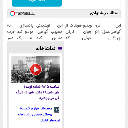
مطالب پیشنهادی
این کرم
ویدیو هولناک از
این نوشیدنی
پاکسازی به
گیاهی،مثل اتو
جوان کارتن
محبوب گیاهی،
موقع کبد چرب
چروکای
خوابی که
دشمن کبد
یعنی یک عمر
پوستتوصاف
میلیاردر شد.
چرب
سلامتی!دمنوش
تماشاخانه
میکنه!50%تخفیف
آموزش رایگان
است(فروش
گیاهی55%تخفیف
ویژه فقط امروز)
ساعت ۸:۱۵ ششم اوت ؛
هیروشیما / وقتی شهر در دیگ
قیر می‌جوشید
محمدباقر خرازی کیست؟
روحانی جنجالی با ادعاها و
ایده‌های تخیلی