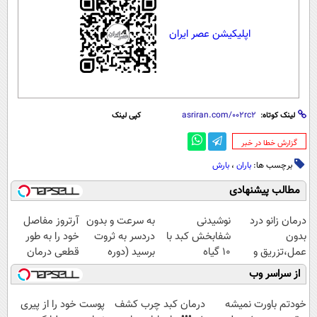
اپلیکیشن عصر ایران
لینک کوتاه:
کپی لینک
‌گزارش خطا در خبر
برچسب ها:
باران
،
بارش
مطالب پیشنهادی
درمان زانو درد
نوشیدنی
به سرعت و بدون
آرتروز مفاصل
بدون
شفابخش کبد با
دردسر به ثروت
خود را به طور
عمل،تزریق و
10 گیاه
برسید (دوره
قطعی درمان
دارو
موثر(تخفیف تا
کاملا رایگان
کنید!
از سراسر وب
(◂پرسش‌نامه)
امشب)
پولسازی)
◗پرسش‌نامه◖
خودتم باورت نمیشه
درمان کبد چرب کشف
پوست خود را از پیری