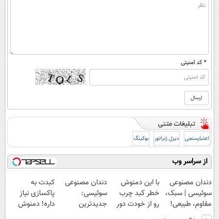
* کد امنیتی
اعتبارسنجی
دیزل ژنراتور
بوکینگ
از سراسر وب
دندان مصنوعی
با این دمنوش
دندان مصنوعی
کبدت به
سوئیسی | سبک،
خطر کبد چرب
سوئیسی:
پاکسازی نیاز
مقاوم، طبیعی!
رو از خودت دور
جدیدترین
داره! دمنوش
ویزیت
کن!😓حتما
فناوری اروپا،
گیاهی