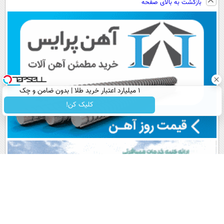
بازگشت به بالای صفحه
رایگان+پرداخت
ببین! کلیک
سبک و مقاوم |
کبد55%تخفیف
اقساطی😍
جهت خرید
پرداخت قسطی
۱ میلیارد اعتبار خرید طلا | بدون ضامن و چک
کلیک کن!
پربیننده های روز
آخرین اخبار