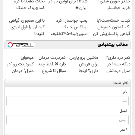
چقدر جوون شدی!
شد❗❗❗ برای اولین بار در
نجات دهید!با کرم
خرید جوانساز
ایران🔥
ضدچروک جلبک
اسپیرولینا با تخفیف
(100%گیاهی+تخفیف)
کبدت خسته‌ست؟با
بمب جوانساز! کرم
با این معجون گیاهی
ویژه
یک فنجون دمنوش
بوتاکس جلبک
کبدتان را فول انرژی
گیاهی پاکسازیش کن
اسپیرولینا50%تخفیف
کنید✨
مطالب پیشنهادی
کمر درد داری؟
ماشین پژو پارس
‌کمردردت درمان
میخوای
دیگه بسه! در
برای فروش
داره ❌ فقط چند
کمردردت رو "در
منزل درمانش
داری؟ اینجا
سؤال تا شروع
منزل" درمان
کن
سریع بفروشش
بهبودی فاصله‌
کنی؟ (◂فیلم +
نظر شما
(◀پرسش‌نامه)
داری!
◂پرسش‌نامه)
نام
ایمیل
* نظر