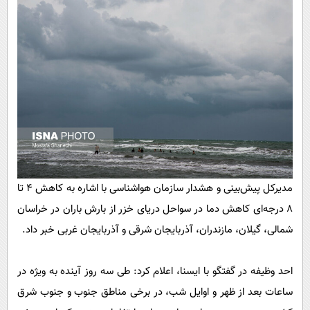
پیامک
سرگرمی
روانشناسی
فناوری
آشپزی
گوناگون
دانلود
حوادث
محیط زیست
سلامت
فرهنگی
بین الملل
مدیرکل پیش‌بینی و هشدار سازمان هواشناسی با اشاره به کاهش ۴ تا
۸ درجه‌ای کاهش دما در سواحل دریای خزر از بارش باران در خراسان
اجتماعی
شمالی، گیلان، مازندران، آذربایجان شرقی و آذربایجان غربی خبر داد.
حیات وحش
سیاست خارجی
احد وظیفه در گفتگو با ایسنا، اعلام کرد: طی سه روز آینده به ویژه در
ساعات بعد از ظهر و اوایل شب، در برخی مناطق جنوب و جنوب شرق