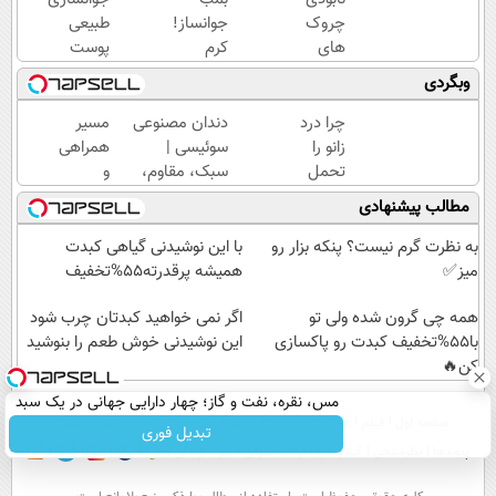
چروک
جوانساز!
طبیعی
های
کرم
پوست
سطحی
بوتاکس
بدون
وبگردی
و عمقی
جلبک
بوتاکس و
پوست با
اسپیرولینا50%تخفیف
جراحی
چرا درد
دندان مصنوعی
مسیر
کرم
زانو را
سوئیسی |
همراهی
آلمانی(45%تخفیف)
تحمل
سبک، مقاوم،
و
می‌کنی؟
طبیعی! ویزیت
گزارش
مطالب پیشنهادی
خیلی
رایگان+پرداخت
عملکرد
ساده
اقساطی😍
گروه
به نظرت گرم نیست؟ پنکه بزار رو
با این نوشیدنی گیاهی کبدت
درمنزل
اسنپ
میز✅
همیشه پرقدرته55%تخفیف
درمانش
در
کن
همه چی گرون شده ولی تو
۱۴۰۴
اگر نمی خواهید کبدتان چرب شود
با55%تخفیف کبدت رو پاکسازی
این نوشیدنی خوش طعم را بنوشید
کن🔥
مس، نقره، نفت و گاز؛ چهار دارایی جهانی در یک سبد
صفحه اول
فیلم
عصر ایران۲
درباره عصرایران
تماس با ما
آرشیو
جستجو
تبدیل فوری
پیوندها
نظرسنجی
آب و هوا
اوقات شرعی
سواد زندگی