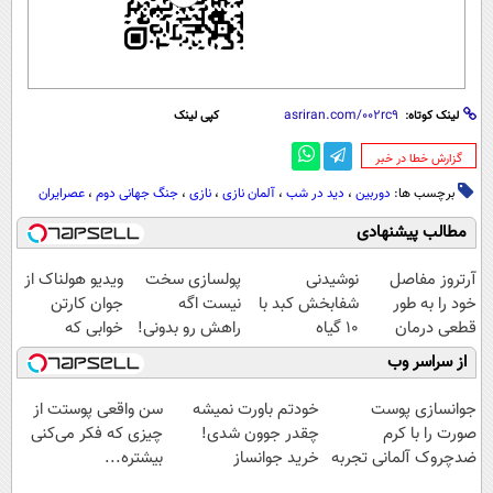
لینک کوتاه:
کپی لینک
‌گزارش خطا در خبر
برچسب ها:
دوربین
،
دید در شب
،
آلمان نازی
،
نازی
،
جنگ جهانی دوم
،
عصرایران
مطالب پیشنهادی
آرتروز مفاصل
نوشیدنی
پولسازی سخت
ویدیو هولناک از
خود را به طور
شفابخش کبد با
نیست اگه
جوان کارتن
قطعی درمان
10 گیاه
راهش رو بدونی!
خوابی که
کنید!
موثر(تخفیف تا
" دوره رایگان "
میلیاردر شد.
از سراسر وب
◗پرسش‌نامه◖
امشب)
آموزش رایگان
جوانسازی پوست
خودتم باورت نمیشه
سن واقعی پوستت از
صورت را با کرم
چقدر جوون شدی!
چیزی که فکر می‌کنی
ضدچروک آلمانی تجربه
خرید جوانساز
بیشتره...
کنید!
اسپیرولینا با تخفیف