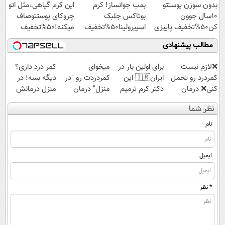
بدون سوزن پوستتو
بمب جوانساز! کرم
این کرم گیاهی،مثل اتو
ویژه
10سال جوون
بوتاکس جلبک
چروکای پوستتوصاف
کن50%تخفیف پاییزی
اسپیرولینا50%تخفیف
میکنه!50%تخفیف
مطالب پیشنهادی
❌لازم نیست
برای اولین بار در
میخوای
کمر درد داری؟
کمردرد رو تحمل
ایران🇮🇷 این
کمردردت رو "در
دیگه بسه! در
کنی❌ درمان
دکتر کرم ترمیم
منزل" درمان
منزل درمانش
بدون جراحی و
کننده 23 روزه
کنی؟ (◂فیلم +
کن
نظر شما
قرص
ساخت!
◂پرسش‌نامه)
(◀پرسش‌نامه)
(پرسشنامه)
نام
ایمیل
* نظر