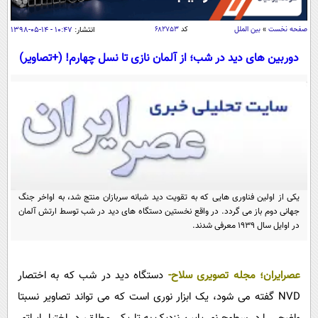
سیاسی
اقتصاد
صفحه نخست
»
بین الملل
کد
۶۸۲۷۵۳
انتشار:
۱۰:۴۷ - ۱۴-۰۵-۱۳۹۸
جامعه
اقتصادی
دوربین های دید در شب؛ از آلمان نازی تا نسل چهارم! (+تصاویر)
ورزشی
اجتماعی
خودرو
بین الملل
حوادث
فرهنگ و هنر
سیاست خارجی
سلامت
علم و دانش
یک برش دانایی
قرآن
فناوری و It
محیط زیست
گوناگون
یکی از اولین فناوری هایی که به تقویت دید شبانه سربازان منتج شد، به اواخر جنگ
علمی
سفر و تفریح
جهانی دوم باز می گردد. در واقع نخستین دستگاه های دید در شب توسط ارتش آلمان
فیلم
سرگرمی
در اوایل سال 1939 معرفی شدند.
اخبار کریپتو
عصر ایران 2
اقتصاد
باشگاه مغز
آموزش زبان
خواندنی ها و دیدنی ها
ورزش
عصرایران؛
مجله تصویری سلاح-
دستگاه دید در شب که به اختصار
مجله تصویری سلاح
NVD گفته می شود، یک ابزار نوری است که می تواند تصاویر نسبتا
داستان کوتاه
سیاست