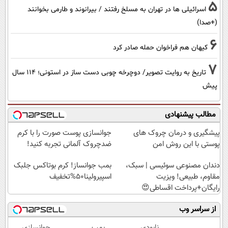
5
اسرائیلی ها در تهران به مسلخ رفتند / بیرانوند و طارمی بخوانند
(+صدا)
6
کیهان هم فراخوان حمله صادر کرد
7
تاریخ به روایت تصویر/ دوچرخه چوبی دست ساز در استونی؛ 114 سال
پیش
مطالب پیشنهادی
پیشگیری و درمان چروک های
جوانسازی پوست صورت را با کرم
پوستی با این روش امن
ضدچروک آلمانی تجربه کنید!
دندان مصنوعی سوئیسی | سبک،
بمب جوانساز! کرم بوتاکس جلبک
مقاوم، طبیعی! ویزیت
اسپیرولینا50%تخفیف
رایگان+پرداخت اقساطی😍
از سراسر وب
نابودی
بمب
جوانسازی