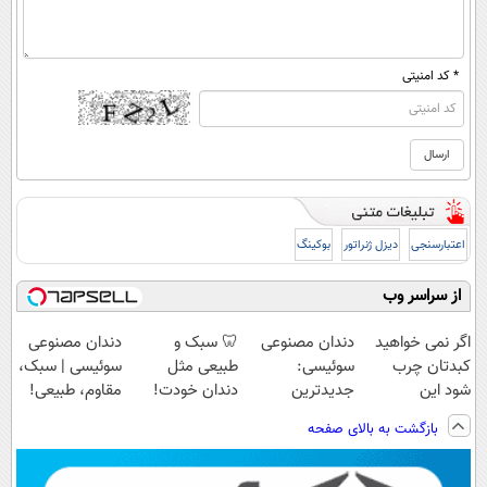
* کد امنیتی
اعتبارسنجی
دیزل ژنراتور
بوکینگ
از سراسر وب
اگر نمی خواهید
دندان مصنوعی
🦷 سبک و
دندان مصنوعی
کبدتان چرب
سوئیسی:
طبیعی مثل
سوئیسی | سبک،
شود این
جدیدترین
دندان خودت!
مقاوم، طبیعی!
نوشیدنی خوش
فناوری اروپا،
نصب آسان و
ویزیت
بازگشت به بالای صفحه
طعم را بنوشید
سبک و مقاوم |
پرداخت اقساطی
رایگان+پرداخت
پرداخت قسطی
💳 📍 تهران
اقساطی😍