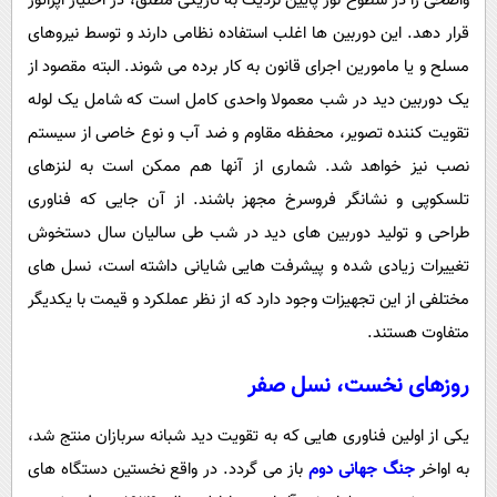
واضحی را در سطوح نور پایین نزدیک به تاریکی مطلق، در اختیار اپراتور
پیامک
سرگرمی
قرار دهد. این دوربین ها اغلب استفاده نظامی دارند و توسط نیروهای
روانشناسی
فناوری
مسلح و یا مامورین اجرای قانون به کار برده می شوند. البته مقصود از
آشپزی
گوناگون
یک دوربین دید در شب معمولا واحدی کامل است که شامل یک لوله
دانلود
تقویت کننده تصویر، محفظه مقاوم و ضد آب و نوع خاصی از سیستم
حوادث
نصب نیز خواهد شد. شماری از آنها هم ممکن است به لنزهای
محیط زیست
تلسکوپی و نشانگر فروسرخ مجهز باشند. از آن جایی که فناوری
سلامت
طراحی و تولید دوربین های دید در شب طی سالیان سال دستخوش
فرهنگی
تغییرات زیادی شده و پیشرفت هایی شایانی داشته است، نسل های
مختلفی از این تجهیزات وجود دارد که از نظر عملکرد و قیمت با یکدیگر
بین الملل
متفاوت هستند.
اجتماعی
روزهای نخست، نسل صفر
حیات وحش
سیاست خارجی
یکی از اولین فناوری هایی که به تقویت دید شبانه سربازان منتج شد،
به اواخر
جنگ جهانی دوم
باز می گردد. در واقع نخستین دستگاه های