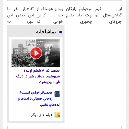
این کرم
میخوایم رایگان
ویدیو هولناک از
13هزار نفر با
گیاهی،مثل اتو
بهت یاد بدیم
جوان کارتن
این دیدن این
چروکای
چجوری
خوابی که
دوره به
پوستتوصاف
پولدارشی! باور
میلیاردر شد.
آرزوهاشون
تماشاخانه
میکنه!50%تخفیف
نداری امتحانش
آموزش رایگان
رسیدن |
مجانیه
ثبت‌‌نام رایگان
ساعت ۸:۱۵ ششم اوت ؛
هیروشیما / وقتی شهر در دیگ
قیر می‌جوشید
محمدباقر خرازی کیست؟
روحانی جنجالی با ادعاها و
ایده‌های تخیلی
فیلم های دیگر