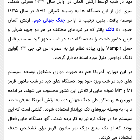
دید در شب توسط ارتش آلمان در اوایل سال 1939 معرفی شدند.
سری اول از این دستگاه ها به وسیله کمپانی AEG در سال 1935
توسعه یافت. بدین ترتیب تا اواخر
جنگ جهانی دوم
، ارتش آلمان
حدود 50
تانک
پانتر که در نبردهای مختلف در هر دو جبهه شرقی و
غربی حضور داشت را به دستگاه دید در شب مجهز کرد. سیستم قابل
حمل Vampir برای پیاده نظام نیز به همراه اس تی جی 44 (اولین
تفنگ تهاجمی دنیا) مورد استفاده قرار گرفت.
در این دوران، آمریکا هم به صورت موازی مشغول توسعه سیستم
های دید در شب ویژه خود بود. دستگاه های دید در شب مادون قرمز
M1 و M3 نمونه هایی از تلاش این کشور محسوب می شوند. در ادامه
دوربین های مذکور طی جنگ جهانی دوم به ارتش آمریکا معرفی شدند
تا به به وسیله نیروهای تک تیرانداز استفاده شوند. گفتنی است که این
سیستم ها در جنگ کره نیز به کار برده شدند. آنها دستگاه هایی فعال
بودند که از یک منبع بزرگ نور مادون قرمز برای تشخیص هدف
استفاده می کردند.