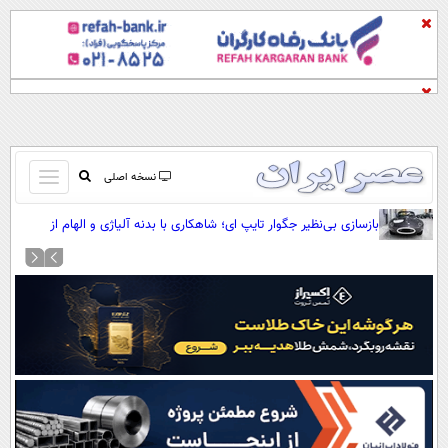
باز
نسخه اصلی
و
صفحه اول
بازسازی بی‌نظیر جگوار تایپ ای؛ شاهکاری با بدنه آلیاژی و الهام از
بسته
مدل‌های مسابقه‌ای (+عکس)
تماس با ما
کردن
آرشیو
منو
جستجو
نظرسنجی
آب و هوا
اوقات شرعی
پیوند ها
سواد زندگی