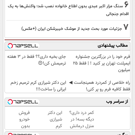
6
سنگ مزار اکبر عبدی بدون اطلاع خانواده نصب شد؛ واکنش‌ها به یک
اقدام جنجالی
7
جزئیات مورد بحث جدید از موشک خیبرشکن ایران (+عکس)
مطالب پیشنهادی
فرم خود را در بزرگترین جشنواره
جای بخیه داری؟؟ فقط در 3 هفته
ایمپلنت تهران پر کنید ! | فقط ۲۵
ترمیمش کن!😍
میلیون
‌راه خلاصی از کمردرد همینجاست ◀
این دکتر شیرازی کرم ترمیم زخم
فقط کافیه فرم رو پر کنی!
ایرانی را ساخت!!!
از سراسر وب
کمر درد داری؟
این دکتر
فروش
دیگه بسه! در
شیرازی
خودرو
منزل درمانش
کرم
بدون
کن
ترمیم
کمیسیون