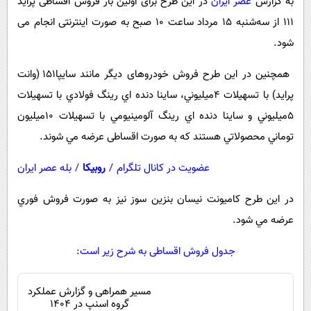
به گزارش
عصر ایران
در این طرح برای اولین بار فروش اقساطی پراید
پیامک
سرگرمی
111 از سه‌شنبه 15 مرداد ساعت 10 صبح به صورت اینترنتی انجام می
روانشناسی
فناوری
شود.
آشپزی
گوناگون
همچنین در این طرح فروش خودروهای دیگر مانند سايپا151 (وانت
دانلود
حوادث
پراید) با تسهيلات 4ميليوني، ساينا دنده اي رينگ فولادي با تسهيلات
محیط زیست
5ميليوني و ساينا دنده اي رينگ آلومينيومي با تسهيلات 10ميليون
سلامت
توماني محصولاتي هستند كه به صورت اقساطی عرضه مي شوند.
فرهنگی
عضویت در کانال تلگرام
/
روبیکا
/
بله عصر ایران
بین الملل
در این طرح كاميونت نيسان بنزين سوز نیز به صورت فروش فوري
اجتماعی
عرضه مي شود.
حیات وحش
جدول فروش اقساطی به شرح زیر است:
سیاست خارجی
مسیر همراهی و گزارش عملکرد
گروه اسنپ در ۱۴۰۴