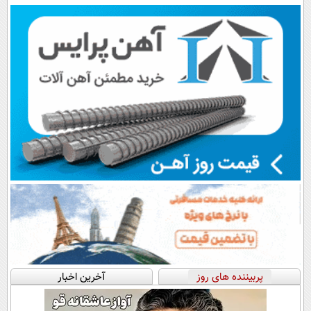
پرداخت قسطی
پرداخت در 4
📍تهران
قسط |📍 تهران
پربیننده های روز
آخرین اخبار