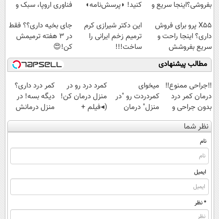
بفروشی؟اینجا سریع و
کنید! ◗پرسش‌نامه◖
فناوری اروپا، سبک و
راحت بفروش
مقاوم | پرداخت
X55 پرو برای فروش
این دکتر شیرازی کرم
جای بخیه داری؟؟ فقط
قسطی
داری؟ اینجا راحت و
ترمیم زخم ایرانی را
در 3 هفته ترمیمش
سریع بفروشش
ساخت!!!
کن!😍
مطالب پیشنهادی
‼️جراحی ممنوع‼️
میخوای
کمرد درد رو در
کمر درد داری؟
درمان کمر درد
کمردردت رو "در
منزل درمان کن!
دیگه بسه! در
بدون جراحی و
منزل" درمان
(◂فیلم +
منزل درمانش
دوره نقاهت
کنی؟ (◂فیلم +
پرسش‌نامه)
کن
نظر شما
◂پرسش‌نامه)
(◀پرسش‌نامه)
نام
ایمیل
* نظر