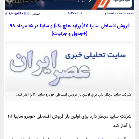
سیاسی
اقتصاد
صفحه نخست
»
اقتصادی
کد
۶۸۲۷۷۵
انتشار:
۱۱:۵۱ - ۱۴-۰۵-۱۳۹۸
جامعه
اقتصادی
فروش اقساطی سایپا 111( پراید هاچ بک) و ساینا در 15 مرداد 98
(+جدول و جزئیات)
ورزشی
اجتماعی
خودرو
بین الملل
حوادث
فرهنگ و هنر
سیاست خارجی
سلامت
علم و دانش
یک برش دانایی
قرآن
فناوری و It
محیط زیست
گوناگون
علمی
سفر و تفریح
شرکت سایپا درنظر دارد برای اولین بار فروش اقساطی خودرو سایپا ۱۱۱ را آغاز کند.
فیلم
سرگرمی
اخبار کریپتو
عصر ایران 2
اقتصاد
باشگاه مغز
شرکت سایپا درنظر دارد برای اولین بار فروش اقساطی خودرو سایپا ۱۱۱
آموزش زبان
خواندنی ها و دیدنی ها
ورزش
مجله تصویری سلاح
را آغاز کند
داستان کوتاه
سیاست