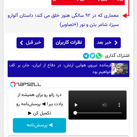
معماری که در 92 سالگی هنوز خلق می کند؛ داستان آلوارو
سیزا، شاعر بتن و نور (+تصاویر)
خبر بعد
نظرات کاربران
خبر قبل
اشتراک گذاری :
فرمانده نیروی هوایی ارتش: در دفاع از ایران، جان بر کف
خواهیم بود
درد زانو رو برای همیشه از
یادت ببر! ◀ پرسش‌نامه رو
تکمیل کن ▶
◀ پرسش‌نامه