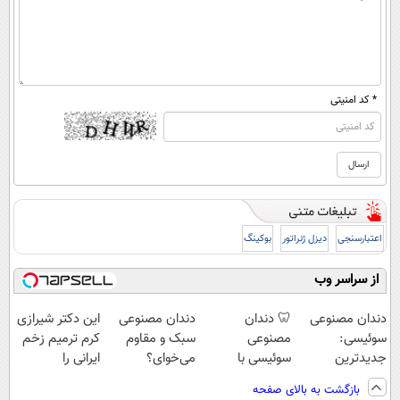
* کد امنیتی
اعتبارسنجی
دیزل ژنراتور
بوکینگ
از سراسر وب
دندان مصنوعی
🦷 دندان
دندان مصنوعی
این دکتر شیرازی
سوئیسی:
مصنوعی
سبک و مقاوم
کرم ترمیم زخم
جدیدترین
سوئیسی با
می‌خوای؟
ایرانی را
فناوری اروپا،
تکنولوژی
پرداخت اقساطی
ساخت!!!
بازگشت به بالای صفحه
سبک و مقاوم |
دیجیتال |
هم داریم!😍 |