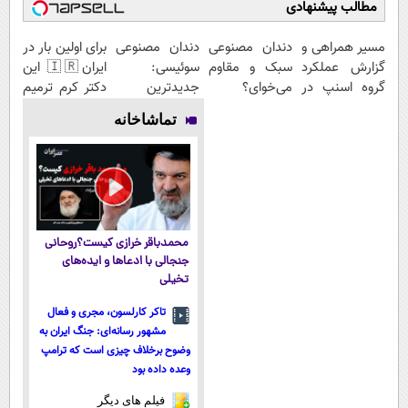
مطالب پیشنهادی
مسیر همراهی و
دندان مصنوعی
دندان مصنوعی
برای اولین بار در
گزارش عملکرد
سبک و مقاوم
سوئیسی:
ایران🇮🇷 این
گروه اسنپ در
می‌خوای؟
جدیدترین
دکتر کرم ترمیم
۱۴۰۴
پرداخت
فناوری اروپا،
کننده 23 روزه
تماشاخانه
اقساطی هم
سبک و مقاوم |
ساخت!
داریم!😍 | 📍
پرداخت قسطی
تهران
محمدباقر خرازی کیست؟روحانی
جنجالی با ادعاها و ایده‌های
تخیلی
تاکر کارلسون، مجری و فعال
مشهور رسانه‌ای: جنگ ایران به
وضوح برخلاف چیزی است که ترامپ
وعده داده بود
فیلم های دیگر