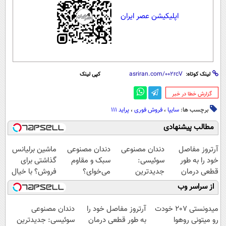
اپلیکیشن عصر ایران
لینک کوتاه:
کپی لینک
‌گزارش خطا در خبر
برچسب ها:
سایپا
،
فروش فوری
،
پراید 111
مطالب پیشنهادی
آرتروز مفاصل
دندان مصنوعی
دندان مصنوعی
ماشین برلیانس
خود را به طور
سوئیسی:
سبک و مقاوم
گذاشتی برای
قطعی درمان
جدیدترین
می‌خوای؟
فروش؟ با خیال
کنید!
فناوری اروپا،
پرداخت اقساطی
راحت بفروش
از سراسر وب
◗پرسش‌نامه◖
سبک و مقاوم |
هم داریم!😍 |
پرداخت قسطی
📍تهران
میدونستی 207 خودت
آرتروز مفاصل خود را
دندان مصنوعی
رو میتونی روهوا
به طور قطعی درمان
سوئیسی: جدیدترین