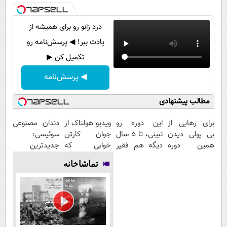
درد زانو رو برای همیشه از
یادت ببر! ◀ پرسش‌نامه رو
تکمیل کن ▶
◀ پرسش‌نامه
مطالب پیشنهادی
برای رهایی از
این دوره رو
ویدیو هولناک از
دندان مصنوعی
بی پولی دیدن
نبینی، تا 5 سال
جوان کارتن
سوئیسی:
همین دوره
دیگه هم فقیر
خوابی که
جدیدترین
رایگان کافیه!
می‌مونی! همین
میلیاردر شد.
فناوری اروپا،
تماشاخانه
(شمارتو وارد
الان ثبت نام
آموزش رایگان
سبک و مقاوم |
کن)
کن
پرداخت قسطی