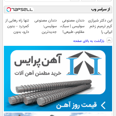
از سراسر وب
این دکتر شیرازی
دندان مصنوعی
دندان مصنوعی
تنها راه رهایی از
کرم ترمیم زخم
سوئیسی | سبک،
سوئیسی:
کمردرد – بدون
ایرانی را
مقاوم، طبیعی!
جدیدترین
دارو، بدون
ساخت!!!
ویزیت
فناوری اروپا،
جراحی! «فرم پر
بازگشت به بالای صفحه
رایگان+پرداخت
سبک و مقاوم |
کن»
اقساطی😍
پرداخت قسطی