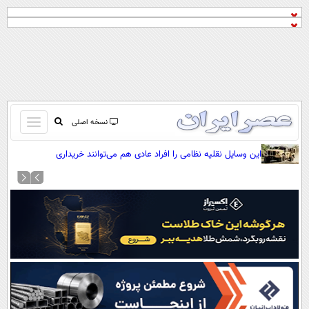
باز
نسخه اصلی
و
صفحه اول
این وسایل نقلیه نظامی را افراد عادی هم می‌توانند خریداری
بسته
کنند(+عکس)
تماس با ما
کردن
آرشیو
منو
جستجو
نظرسنجی
آب و هوا
اوقات شرعی
پیوند ها
سواد زندگی