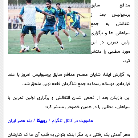
پیامک
سرگرمی
مدافع سابق
روانشناسی
پرسپولیس بعد از
فناوری
انتقالش به جمع
آشپزی
گوناگون
سپاهانی ها و برگزاری
دانلود
حوادث
اولین تمرین در این
محیط زیست
مورد مطلبی را منتشر
سلامت
کرد.
فرهنگی
به گزارش ایلنا، شایان مصلح مدافع سابق پرسپولیس امروز با عقد
بین الملل
قراردادی دوساله رسما به جمع شاگردان قلعه نویی ملحق شد.
اجتماعی
این بازیکن بعد از قطعی شدن انتقالش و برگزاری اولین تمرین با
حیات وحش
سپاهان، مطلبی را در همین خصوص منتشر کرد:
سیاست خارجی
عضویت در کانال تلگرام
/
روبیکا
/
بله عصر ایران
«هر آمدنی یک رفتنی دارد مگر اینکه بتوانی به قلب آن ها که کنارشان