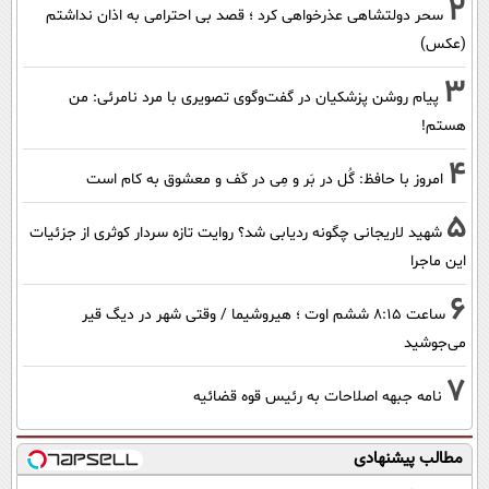
2
سحر دولتشاهی عذرخواهی کرد ؛ قصد بی احترامی به اذان نداشتم
(عکس)
3
پیام روشن پزشکیان در گفت‌و‌گوی تصویری با مرد نامرئی: من
هستم!
4
امروز با حافظ: گُل در بَر و مِی در کَف و معشوق به کام است
5
شهید لاریجانی چگونه ردیابی شد؟ روایت تازه سردار کوثری از جزئیات
این ماجرا
6
ساعت ۸:۱۵ ششم اوت ؛ هیروشیما / وقتی شهر در دیگ قیر
می‌جوشید
7
نامه جبهه اصلاحات به رئیس قوه قضائیه
مطالب پیشنهادی