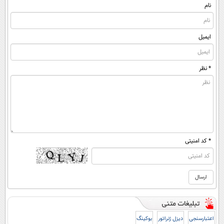
نام
ایمیل
* نظر
* کد امنیتی
اعتبارسنجی
دیزل ژنراتور
بوکینگ