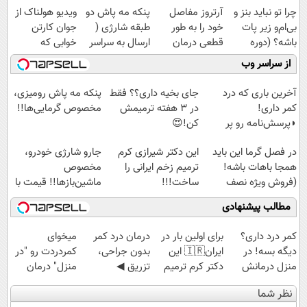
چرا تو نباید بنز و
آرتروز مفاصل
پنکه مه پاش دو
ویدیو هولناک از
بی‌ام‌و زیر پات
خود را به طور
طبقه شارژی (
جوان کارتن
باشه؟ (دوره
قطعی درمان
ارسال به سراسر
خوابی که
رایگان درآمد
کنید!
کشور)
میلیاردر شد.
از سراسر وب
میلیاردی)
◗پرسش‌نامه◖
آموزش رایگان
آخرین باری که درد
جای بخیه داری؟؟ فقط
پنکه مه پاش رومیزی،
کمر داری!
در 3 هفته ترمیمش
مخصوص گرمایی‌ها!!
◗پرسش‌نامه رو پر
کن!😍
کن◖
در فصل گرما این باید
این دکتر شیرازی کرم
جارو شارژی خودرو،
همجا باهات باشه!
ترمیم زخم ایرانی را
مخصوص
(فروش ویژه نصف
ساخت!!!
ماشین‌باز‌ها!! قیمت با
قیمت بازار)
تخفیف: فقط
مطالب پیشنهادی
1,499,000
کمر درد داری؟
برای اولین بار در
درمان درد کمر
میخوای
دیگه بسه! در
ایران🇮🇷 این
بدون جراحی،
کمردردت رو "در
منزل درمانش
دکتر کرم ترمیم
تزریق ◀
منزل" درمان
کن
کننده 23 روزه
پرسش‌نامه رو پر
کنی؟ (◂فیلم +
نظر شما
(◀پرسش‌نامه)
ساخت!
کن ▶
◂پرسش‌نامه)