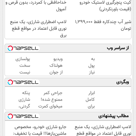
کیت پنچرگیری لاستیک خودرو
خداحافظی با کمردرد، بدون قرص و
(قیمت باورنکردنی)
آمپول
شیر آب چندکاره فقط 1,399,000
لامپ اضطراری شارژی، یک منبع
تومان
نوری قابل اعتماد در مواقع قطع
برق
از سراسر وب
به
ویدیو
پولسازی
پول
هولناک
سخت
نیاز
از جوان
نیست
داری؟
کارتن
اگه
وبگردی
همین
خوابی
راهش
الان
که
رو
ابزار
جراحی کمر
پنکه
این
میلیاردر
بدونی! "
کامل
ممنوع شده!
شارژی
دوره
شد.
دوره
برای
میخوای کمرت
گردنی،
رایگان
آموزش
رایگان "
اصلاح
رو در منزل
با
مطالب پیشنهادی
رو
رایگان
مو و
درمان کنی؟
قیمت
شرکت
صورت
((پرسش‌نامه))
باور
لامپ اضطراری شارژی، یک منبع
جارو شارژی خودرو، مخصوص
کن تا
(قیمت
نکردنی!
نوری قابل اعتماد در مواقع قطع
ماشین‌باز‌ها!! قیمت با تخفیف: