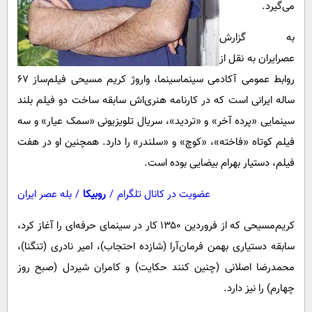
می‌گیرد.
به گزارش
عصرایران به نقل از
روابط عمومی آکادمی سینماسینما، واروژ کریم مسیحی فیلم‌ساز ۶۷
ساله ایرانی است که در کارنامه هنری‌اش سابقه ساخت دو فیلم بلند
سینمایی «پرده آخر» و «تردید»، سریال تلویزیونی «سمک عیار» و سه
فیلم کوتاه «فاخته»، «کوچ» و «سلندر» را دارد. همچنین او در هفت
فیلم، دستیار بهرام بیضایی بوده است.
عضویت در کانال تلگرام
/
روبیکا
/
بله عصر ایران
کریم‌مسیحی که از فروردین ۱۳۵۰ کار در سینمای حرفه‌ای را آغاز کرد،
سابقه دستیاری بهمن فرمان‌آرا (شازده احتجاب)، امیر نادری (تنگنا)،
محمدرضا اصلانی (چنین کنند حکایت) و کامران شیردل (صبح روز
چهارم) را نیز دارد.