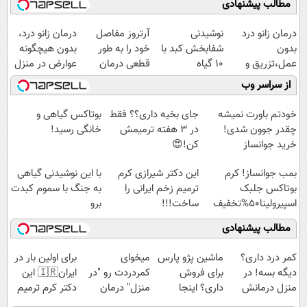
مطالب پیشنهادی
درمان زانو درد
نوشیدنی
آرتروز مفاصل
درمان زانو درد،
بدون
شفابخش کبد با
خود را به طور
بدون هیچگونه
عمل،تزریق و
10 گیاه
قطعی درمان
عوارض در منزل
دارو
موثر(تخفیف تا
کنید!
(◂پرسش‌نامه)
از سراسر وب
(◂پرسش‌نامه)
امشب)
◗پرسش‌نامه◖
خودتم باورت نمیشه
جای بخیه داری؟؟ فقط
بوتاکس گیاهی و
چقدر جوون شدی!
در 3 هفته ترمیمش
خانگی رسید!
خرید جوانساز
کن!😍
اسپیرولینا با تخفیف
بمب جوانساز! کرم
این دکتر شیرازی کرم
با این نوشیدنی گیاهی
ویژه
بوتاکس جلبک
ترمیم زخم ایرانی را
به جنگ با سموم کبدت
اسپیرولینا50%تخفیف
ساخت!!!
برو
مطالب پیشنهادی
کمر درد داری؟
ماشین پژو پارس
میخوای
برای اولین بار در
دیگه بسه! در
برای فروش
کمردردت رو "در
ایران🇮🇷 این
منزل درمانش
داری؟ اینجا
منزل" درمان
دکتر کرم ترمیم
کن
سریع بفروشش
کنی؟ (◂فیلم +
کننده 23 روزه