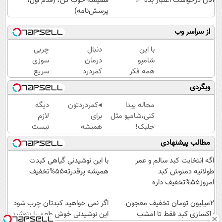
الان درخواست اعتبار بده ✅
همیشه خوب کن! (قدم اول،
پرسش‌نامه)
از سراسر وب
با این
دنبال
چربی
شامپو
درمان
سوزی
همه فکر
کمردرد
سریع
میکنن
نگرد❗
با پودر
وبگردی
انگار مو
راهکارش
لاغری
کاشتی!!!!!
رو پیدا
گیاهی
محاله پیدا
◂کمردردتون
دیگه
کردیم
کنی،شامپو مثل
برای
لازم
جلبک!
همیشه
نیست
ضدریزش+رویش
خوب شد؟
نگران
مطالب پیشنهادی
مجدد40%تخفیف
◂بله!
ریزش
(پرسش‌نامه
موهات
اگه انتخابت کبد سالم و عمر
با این نوشیدنی گیاهی کبدت
رو حتما پر
باشی
طولانیه دمنوش کبد
همیشه پرقدرته55%تخفیف
کن)
!!پک
امروز55%تخفیف داره
تقویت
2میلیون تومان تخفیف معجون
و
اگر نمی خواهید کبدتان چرب شود
پاکسازی کبد فقط تا امشب
رویش
این نوشیدنی خوش طعم را بنوشید