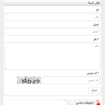
نظر شما
(◀پرسش‌نامه)
◂پرسش‌نامه)
ساخت!
نام
ایمیل
* نظر
* کد امنیتی