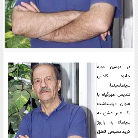
پیامک
سرگرمی
روانشناسی
فناوری
آشپزی
گوناگون
دانلود
حوادث
محیط زیست
سلامت
در دومین دوره
فرهنگی
جایزه آکادمی
بین الملل
سینماسینما،
تندیس مهرگیاه با
اجتماعی
عنوان «پاسداشت
حیات وحش
یک‌ عمر عشق به
سیاست خارجی
سینما» به واروژ
کریم‌مسیحی تعلق