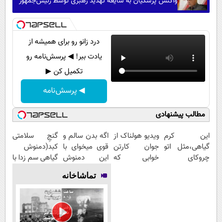
واکنش پزشکیان به شایعه تهدید رهبری توسط رئیس‌جمهور
درد زانو رو برای همیشه از
یادت ببر! ◀ پرسش‌نامه رو
تکمیل کن ▶
◀ پرسش‌نامه
مطالب پیشنهادی
این کرم
ویدیو هولناک از
اگه بدن سالم و
گنجِ سلامتی
گیاهی،مثل اتو
جوان کارتن
قوی میخوای با
کبد(دمنوش
چروکای
خوابی که
این دمنوش
گیاهی سم زدا با
پوستتوصاف
میلیاردر شد.
گیاهی کبدت رو
55%تخفیف)
تماشاخانه
میکنه!50%تخفیف
آموزش رایگان
پاکسازی کن