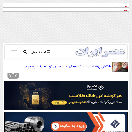
باز
نسخه اصلی
و
صفحه اول
واکنش پزشکیان به شایعه تهدید رهبری توسط رئیس‌جمهور
بسته
تماس با ما
کردن
آرشیو
منو
جستجو
نظرسنجی
آب و هوا
اوقات شرعی
پیوند ها
سواد زندگی