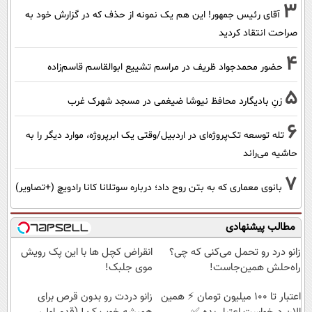
3
آقای رئیس جمهور! این هم یک نمونه از حذف که در گزارش خود به
صراحت انتقاد کردید
4
حضور محمدجواد ظریف در مراسم تشییع ابوالقاسم قاسم‌زاده
5
زنِ بادیگارد محافظ نیوشا ضیغمی در مسجد شهرک غرب
6
تله توسعه تک‌پروژه‌ای در اردبیل/وقتی یک ابرپروژه، موارد دیگر را به
حاشیه می‌راند
7
بانوی معماری که به بتن روح داد؛ درباره سوتلانا کانا رادویچ (+تصاویر)
مطالب پیشنهادی
زانو درد رو تحمل می‌کنی که چی؟
انقراض کچل ها با این پک رویش
راه‌حلش همین‌جاست!
موی جلبک!
اعتبار تا ۱۰۰ میلیون تومان ⚡ همین
زانو دردت رو بدون قرص برای