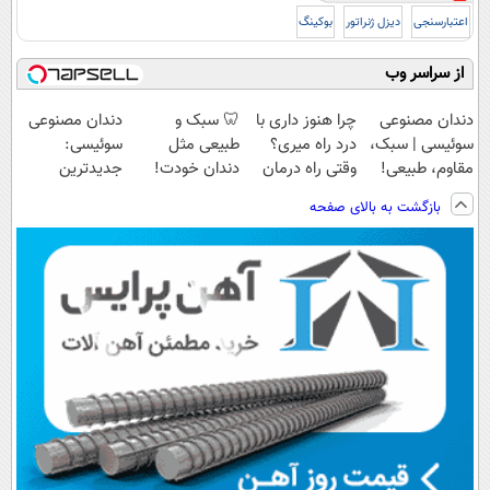
اعتبارسنجی
دیزل ژنراتور
بوکینگ
از سراسر وب
دندان مصنوعی
چرا هنوز داری با
🦷 سبک و
دندان مصنوعی
سوئیسی | سبک،
درد راه میری؟
طبیعی مثل
سوئیسی:
مقاوم، طبیعی!
وقتی راه درمان
دندان خودت!
جدیدترین
ویزیت
جلو پاته!
نصب آسان و
فناوری اروپا،
بازگشت به بالای صفحه
رایگان+پرداخت
پرداخت اقساطی
سبک و مقاوم |
اقساطی😍
💳 📍 تهران
پرداخت قسطی