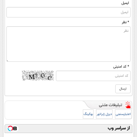
ایمیل
* نظر
* کد امنیتی
اعتبارسنجی
دیزل ژنراتور
بوکینگ
از سراسر وب