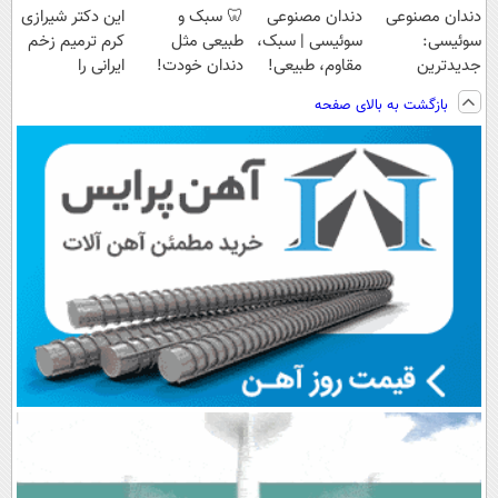
دندان مصنوعی
دندان مصنوعی
🦷 سبک و
این دکتر شیرازی
سوئیسی:
سوئیسی | سبک،
طبیعی مثل
کرم ترمیم زخم
جدیدترین
مقاوم، طبیعی!
دندان خودت!
ایرانی را
فناوری اروپا،
ویزیت
نصب آسان و
ساخت!!!
بازگشت به بالای صفحه
سبک و مقاوم |
رایگان+پرداخت
پرداخت اقساطی
پرداخت قسطی
اقساطی😍
💳 📍 تهران