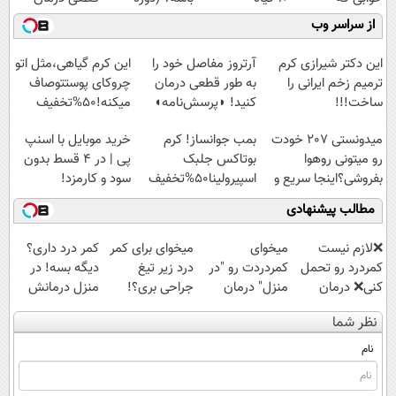
میلیاردر شد.
موثر(تخفیف تا
رایگان درآمد
کنید!
از سراسر وب
آموزش رایگان
امشب)
میلیاردی)
◗پرسش‌نامه◖
این دکتر شیرازی کرم
آرتروز مفاصل خود را
این کرم گیاهی،مثل اتو
ترمیم زخم ایرانی را
به طور قطعی درمان
چروکای پوستتوصاف
ساخت!!!
کنید! ◗پرسش‌نامه◖
میکنه!50%تخفیف
میدونستی 207 خودت
بمب جوانساز! کرم
خرید موبایل با اسنپ
رو میتونی روهوا
بوتاکس جلبک
پی | در ۴ قسط بدون
بفروشی؟اینجا سریع و
اسپیرولینا50%تخفیف
سود و کارمزد!
راحت بفروش
مطالب پیشنهادی
❌لازم نیست
میخوای
میخوای برای کمر
کمر درد داری؟
کمردرد رو تحمل
کمردردت رو "در
درد زیر تیغ
دیگه بسه! در
کنی❌ درمان
منزل" درمان
جراحی بری؟!
منزل درمانش
بدون جراحی و
کنی؟ (◂فیلم +
◗پرسش‌نامه رو
کن
نظر شما
قرص
◂پرسش‌نامه)
پر کن◖
(◀پرسش‌نامه)
(پرسشنامه)
نام