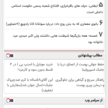
5
ابطحی: حرف های باقرخرازی، افتتاح شعبه رسمی حکومت اسلامی
داعش است
6
بانوی معماری که به بتن روح داد؛ درباره سوتلانا کانا رادویچ (+تصاویر)
7
خمسه: همه بازیگرها شیطنت هایی داشتند ولی اکبر عبدی، مرد
خانواده بود
مطالب پیشنهادی
حفظ جوانی پوست از اعماق دریا با
خرید موبایل با اسنپ پی | در ۴
جلبک اسپیرولینا
قسط بدون سود و کارمزد!
راهکار سریع و گیاهی برای جلوگیری
این آقای58ساله با کرم ضدچروک
و درمان پیری پوست
جلبک10سال جوان شد(سفارش با
تخفیف)
از سراسر وب