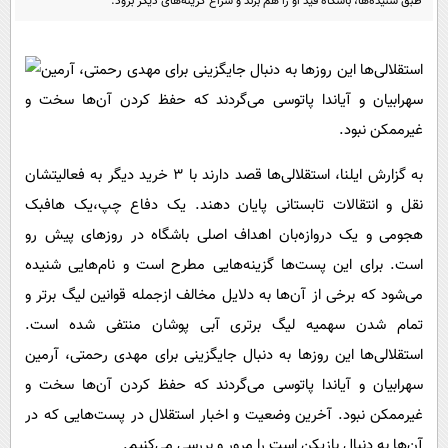
طبق شنیده‌ها، باشگاه قید او را هم بزند و سراغ گزینه‌های دیگر برود.
پیامک
سرگرمی
روانشناسی
فناوری
استقلالی‌ها این روزها به دنبال جایگزینی برای مهدی رحمتی، آرمین
آشپزی
گوناگون
سهرابیان و آیاندا پاتوسی می‌گردند که حفظ کردن آن‌ها سخت و
دانلود
حوادث
غیرممکن نبود.
محیط زیست
به گزارش ایلنا، استقلالی‌ها قصد دارند با 3 خرید دیگر به فعالیتشان
سلامت
نقل و انتقالات تابستانی پایان دهند. یک دفاع چپ،یک هافبک
فرهنگی
هجومی و یک دروازه‌بان اهداف اصلی باشگاه در روزهای پیش رو
است. برای این پست‌ها گزینه‌هایی مطرح است و نام‌هایی شنیده
بین الملل
می‌شود که برخی از آن‌ها به دلایل مخالف ازجمله قوانین لیگ برتر و
اجتماعی
تمام شدن سهمیه لیگ برتری آبی پوشان منتفی شده است.
حیات وحش
استقلالی‌ها این روزها به دنبال جایگزینی برای مهدی رحمتی، آرمین
سیاست خارجی
سهرابیان و آیاندا پاتوسی می‌گردند که حفظ کردن آن‌ها سخت و
غیرممکن نبود. آخرین وضعیت و اخبار استقلال در پست‌هایی که در
آن‌ها به دنبال بازیکن است را مرور و بررسی می‌کنیم.