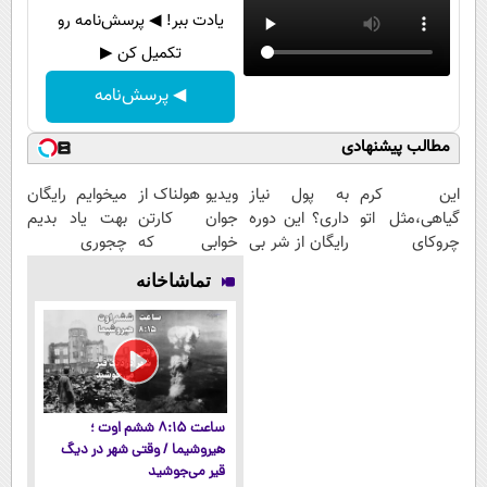
یادت ببر! ◀ پرسش‌نامه رو
تکمیل کن ▶
◀ پرسش‌نامه
مطالب پیشنهادی
این کرم
به پول نیاز
ویدیو هولناک از
میخوایم رایگان
گیاهی،مثل اتو
داری؟ این دوره
جوان کارتن
بهت یاد بدیم
چروکای
رایگان از شر بی
خوابی که
چجوری
پوستتوصاف
پولی خلاصت
میلیاردر شد.
پولدارشی! باور
تماشاخانه
میکنه!50%تخفیف
میکنه
آموزش رایگان
نداری امتحانش
مجانیه
ساعت ۸:۱۵ ششم اوت ؛
هیروشیما / وقتی شهر در دیگ
قیر می‌جوشید