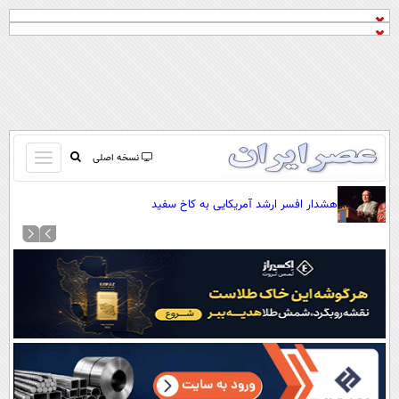
باز
نسخه اصلی
و
صفحه اول
هشدار افسر ارشد آمریکایی به کاخ سفید
بسته
تماس با ما
کردن
آرشیو
منو
جستجو
نظرسنجی
آب و هوا
اوقات شرعی
پیوند ها
سواد زندگی