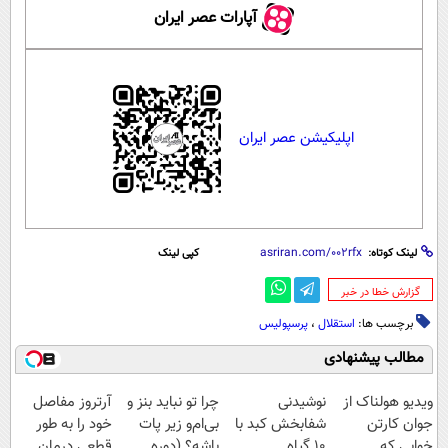
آپارات عصر ایران
اپلیکیشن عصر ایران
لینک کوتاه:
کپی لینک
‌گزارش خطا در خبر
برچسب ها:
استقلال
،
پرسپولیس
مطالب پیشنهادی
ویدیو هولناک از
نوشیدنی
چرا تو نباید بنز و
آرتروز مفاصل
جوان کارتن
شفابخش کبد با
بی‌ام‌و زیر پات
خود را به طور
خوابی که
10 گیاه
باشه؟ (دوره
قطعی درمان