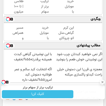
خرید
ترکیب
طلاسی
موبایل
برتر از
| تا 100
با
سهام
میلیون
اسنپ
برتر
وام
وبگردی
پی | در
آنی
۴
خرید
این کرم
خرید
مسیر
قسط
طلا💰
گیاهی،مثل
موبایل
همراهی
بدون
ثبت
اتو چروکای
با
و
سود و
نام
پوستتوصاف
اسنپ
گزارش
مطالب پیشنهادی
کارمزد!
کن!
میکنه!50%تخفیف
پی | در
عملکرد
۴
گروه
اگر نمی خواهید کبدتان چرب شود
با این نوشیدنی گیاهی کبدت
قسط
اسنپ
این نوشیدنی خوش طعم را بنوشید
همیشه پرقدرته55%تخفیف
بدون
در
معجزه ی قرن! این دمنوش خیلی
سود و
۱۴۰۴
اگه انتخابت کبد سالم و عمر
راحت کبدتو پاکسازی میکنه
کارمزد!
طولانیه دمنوش کبد
امروز55%تخفیف داره
ترکیب برتر از سهام برتر
صفحه اول
فیلم
عصر ایران۲
درباره عصرایران
تماس با ما
آرشیو
جستجو
کلیک کن!
پیوندها
نظرسنجی
آب و هوا
اوقات شرعی
سواد زندگی