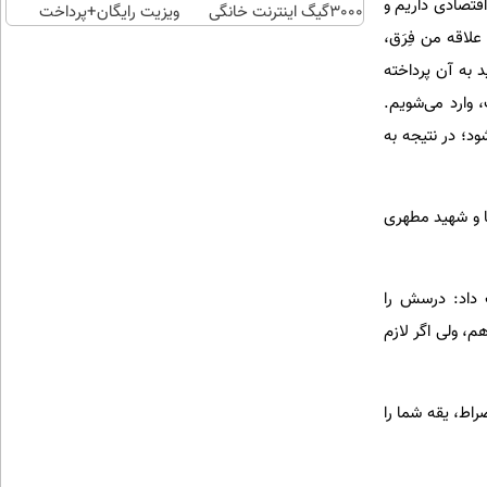
قتصادی داریم و
3000گیگ اینترنت خانگی
ویزیت رایگان+پرداخت
پیشگ
اقساطی😍
علاقه من فِرَق،
 به آن پرداخته
، وارد می‌شویم.
ود؛ در نتیجه به
نا و شهید مطهری
ب داد: درسش را
م، ولی اگر لازم
صراط، یقه شما را