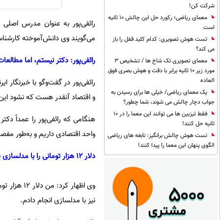
شرکت کن!
معمای ریاضی؛ رکورد حل این چالش 10 ثانیه
رائفی‌پور به عنوان مدرس اصلی 
است
می‌گویند وی دانش‌آموخته کارشن
تست هوش تصویری: کدام کلید قفل را باز
می کند؟
رائفی‌پور: دکتر نیستم، اما مطالعات
معمای تصویری تک شاخ ها / تشخیص 3
مورد زیر 10 ثانیه برابر با دقت و هوش بصری فوق
العاده
رائفی‌پور در گفت‌وگو با خبرنگار 
یک معمای ریاضی/ خیلی ها برای رسیدن به
و اقتصاد آنقدر هست که نشود این د
جواب دچار چالش می شوند، شما چطور؟
فقط تیزبین ها می توانند این معما را در 10
هنگامی که رائفی‌پور را عمداً دک
ثانیه حل کنند!
واحد اقتصادی داریم و به‌طور مفص
تست هوش چالش برانگیز: نابغه های ریاضی
الگوی پنهان این معما را پیدا کنند!
دلار ۱۲ هزار تومانی را با مدلسازی پیش‌بینی کرده بودم
نیز با مدلسازی انجام دادم.