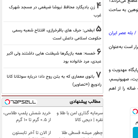
 مطلع می‌کردند؟
4
زنِ بادیگارد محافظ نیوشا ضیغمی در مسجد شهرک
 توهین به ساحت
غرب
5
ابطحی: حرف های باقرخرازی، افتتاح شعبه رسمی
/
بله عصر ایران
حکومت اسلامی داعش است
ر است به‌عنوان
6
خمسه: همه بازیگرها شیطنت هایی داشتند ولی اکبر
عبدی، مرد خانواده بود
 خود را پایگاه‌ مهدویت و
7
بانوی معماری که به بتن روح داد؛ درباره سوتلانا کانا
ویت، صهیونیسم،
رادویچ (+تصاویر)
ضاله را از اهم
مطالب پیشنهادی
سرمایه گذاری امن با طلا و
خرید شمش پلمپ طلاسی،
نقره | دیجی کالا
از ۰.۵ گرم تا ۱۰ گرم
چطور میشه قسطی طلا
از الان تا آخر تابستون