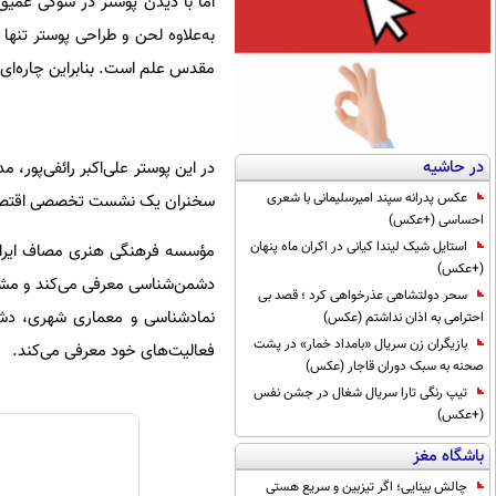
اما با دیدن پوستر در شوکی عمیق 
به‌علاوه لحن و طراحی پوستر تن
مقدس علم است. بنابراین چاره‌ای 
در حاشیه
در این پوستر علی‌اکبر رائفی‌پور
عکس پدرانه سپند امیرسلیمانی با شعری
سخنران یک نشست تخصصی اقتصادی، 
احساسی (+عکس)
استایل شیک لیندا کیانی در اکران ماه پنهان
(+عکس)
دشمن‌شناسی معرفی می‌کند و مشاو
سحر دولتشاهی عذرخواهی کرد ؛ قصد بی
نمادشناسی و معماری شهری، دشمن
احترامی به اذان نداشتم (عکس)
بازیگران زن سریال «بامداد خمار» در پشت
فعالیت‌های خود معرفی می‌کند.
صحنه به سبک دوران قاجار (عکس)
تیپ رنگی تارا سریال شغال در جشن نفس
(+عکس)
باشگاه مغز
چالش بینایی؛ اگر تیزبین و سریع هستی