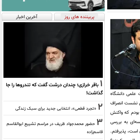
پربیننده های روز
آخرین اخبار
1
باقر خرازی؛ چندان درشت گفت که تندروها را جا
گذاشت!
 علمی دانشگاه
ین نشست انصراف
2
«تجرد قطعی»، انتخابی جدید برای سبک زندگی
بودم که واکنش
3
ه‌ای به بررسی
حضور محمدجواد ظریف در مراسم تشییع ابوالقاسم
 است، پذیرفتم.
قاسم‌زاده