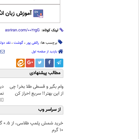
 زبان انگلیسی
لینک کوتاه:
قد دولت
،
گوشت
،
رائفی پور
برچسب ها:
بازدید از صفحه اول
مطالب پیشنهادی
غت
وام بگیر و قسطی طلا بخر! چی
هی
از این بهتر!! سریع احراز کن
45%تخفیف
از سراسر وب
۰.۵ گرم تا
۱۰ گرم