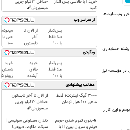
خرید | با طلاسی پس انداز
حداقل 12کیلو چربی
کنید
میسوزونی🧨
خی وب‌سایت‌ها
از سراسر وب
پس‌انداز
از الان تا
میدونست
طلا فقط
آخر
حتی با
با ۱۰۰
تابستون
۱۰۰
ک رشته حسابداری
هزارتومان
حداقل
هزارتوما
وبگردی
(امن و
12کیلو
هم
راحت)
چربی
میتونی
پس‌انداز
خرید
خرید
میسوزونی
طلا آبش
طلا فقط
طلای
شمش
م. در مؤسسه نیز
🧨
بخری؟
با ۱۰۰
آبشده
زیوتو 
هزارتومان
حتی با
گرمی
مطالب پیشنهادی
(امن و
۱۰۰هزارتومان
عیار ۵
راحت)
| ضد
3000 گیگ اینترنت؛ فقط
از الان تا آخر تابستون
جعل و
ماهی 100 هزار تومان
حداقل 12کیلو چربی
پلمپ
میسوزونی🧨
زار تومان را پیش‌بینی کرده بودم و این کار را
مخصوص
🔥بدون تموم شدن حجم
دندان مصنوعی سوئیسی |
فیلم و سریال ببین !! با
سبک، مقاوم، طبیعی!