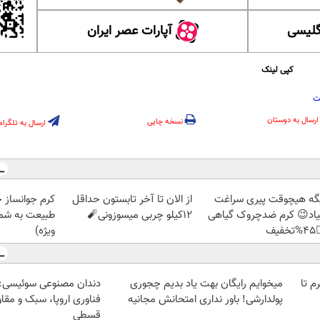
آپارات عصر ایران
آموزش
کپی لینک
ن
ارسال به دوستان
نسخه چاپی
ارسال به تلگرام
ز جلبک، هدیه
از الان تا آخر تابستون حداقل
دیگه هیچوقت پیری سرا
رید با تخفیف
12کیلو چربی میسوزونی🧨
نمیاد😉 کرم ضدچروک گیا
ویژه)
👈
وعی سوئیسی: جدیدترین
میخوایم رایگان بهت یاد بدیم چجوری
خرید شمش پلمپ طلاسی، از 
ا، سبک و مقاوم | پرداخت
پولدارشی! باور نداری امتحانش مجانیه
قسطی