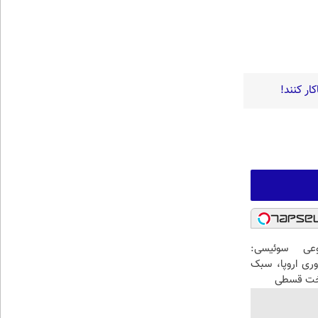
عی سوئیسی:
وری اروپا، سبک
اخت قسطی