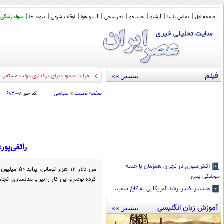
صفحه اول
تماس با ما
آرشیو
جستجو
نظرسنجی
آب و هوا
اوقات شرعی
پیوند ها
سواد زندگی
فیلم
بیشتر »»
چرا با «دعوت برای براندازی دولت مستقر» 
صفحه نخست
»
سیاسی
کد خبر
۶۸۳۰۰۸
رائفی‌پور: پراید 50 میلیونی و گوشت 100 هزا
آتش‌سوزی در نجران همزمان با حمله
موشکی یمن
کرده بودم و این کار را نیز با مدلسازی انجا
هشدار افسر ارشد آمریکایی به کاخ سفید
آموزش زبان انگلیسی
بیشتر »»