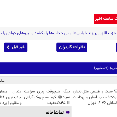
ک ساعت اخیر
نظرات کاربران
خبر قبل
تاریخ (+تصاویر)
 سبک و طبیعی مثل دندان
دیگه هیچوقت پیری سراغت
دندان مصنو
ودت! نصب آسان و پرداخت
نمیاد😉 کرم ضدچروک گیاهی
جدیدترین فنا
ساطی 💳 📍 تهران
👈🏻45%تخفیف
و مقاوم | پرد
تماشاخانه