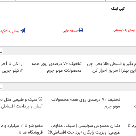
کپی لینک
ارسال به دوستان
نسخه چاپی
ارسال به تلگرام
م بگیر و قسطی طلا بخر! چی
تخفیف 70 درصدی روی همه
از الان تا آخ
این بهتر!! سریع احراز کن
محصولات مونو چرم
12کیلو چربی میسوزونی🧨
تخفیف 70 درصدی روی همه محصولات
🦷 سبک و طبیعی مثل د
مونو چرم
آسان و پرداخت اقساطی 
لمپ طلاسی، از ۰.۵ گرم تا
دندان مصنوعی سوئیسی | سبک، مقاوم،
عضو شو تا 3 میلیار
طبیعی! ویزیت رایگان+پرداخت اقساطی😍
فروشگاه ها »