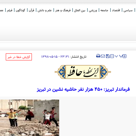
سیاسی
اقتصاد
جامعه
ورزشی
بین الملل
فرهنگ و هنر
علم و دانش
قرآن
گوناگون
فیلم
عصر 
‍‍‍ پ
پ
تاریخ انتشار:
۲۳:۳۱ - ۱۵-۰۵-۱۳۹۸
‌گزارش خطا در خبر
فرماندار تبریز: 450 هزار نفر حاشیه نشین در تبریز