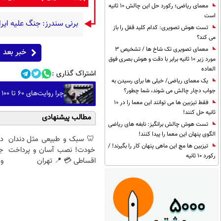
معمای ریاضی؛ رکورد حل این چالش 10 ثانیه
است
برنی سندرز: جنگ علیه ایرا
تست هوش تصویری: کدام کلید قفل را باز
می کند؟
معمای تصویری تک شاخ ها / تشخیص 3
خبر بعد
مورد زیر 10 ثانیه برابر با دقت و هوش بصری فوق
العاده
اشتراک گذاری :
یک معمای ریاضی/ خیلی ها برای رسیدن به
جواب دچار چالش می شوند، شما چطور؟
چرا روایت‌های ۶۰ تا ۱۰۰ ثانیه‌ای چالش‌برانگیز است؟
فقط تیزبین ها می توانند این معما را در 10
ثانیه حل کنند!
مطالب پیشنهادی
تست هوش چالش برانگیز: نابغه های ریاضی
الگوی پنهان این معما را پیدا کنند!
🦷 سبک و طبیعی مثل دندان
د
تیزبین ها مچ این ماهی پنهان کار را بگیرند! /
خودت! نصب آسان و پرداخت
ج
رکورد 10 ثانیه
اقساطی 💳 📍 تهران
و 