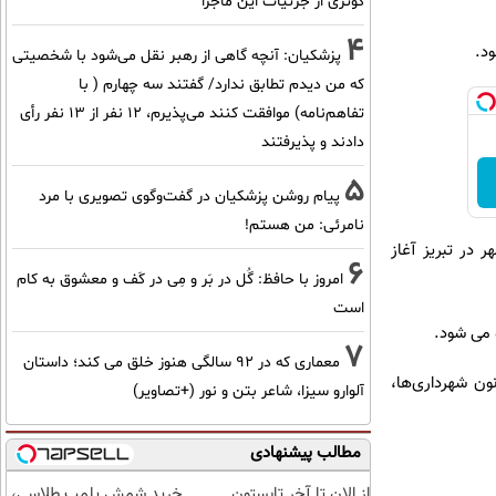
کوثری از جزئیات این ماجرا
4
پزشکیان‌: آنچه گاهی از رهبر نقل می‌شود با شخصیتی
که من دیدم تطابق ندارد/ گفتند سه چهارم ( با
تفاهم‌نامه) موافقت کنند می‌پذیرم، 12 نفر از 13 نفر رأی
دادند و پذیرفتند
5
پیام روشن پزشکیان در گفت‌و‌گوی تصویری با مرد
نامرئی: من هستم!
 سپس در خصوص اجرای طرح زوج و فرد در این کلانشهر اظهار داشت: طرح زوج و فرد از ‌۱۵ مهر ‌در تبریز آغاز
6
امروز با حافظ: گُل در بَر و مِی در کَف و معشوق به کام
است
 می شود.
7
معماری که در 92 سالگی هنوز خلق می کند؛ داستان
خصوص ساماندهی دستفروشان هسته مرکزی این کلانشهر نیز گفت: بر اساس ماده ۵۵ قانون شهرداری‌ها،
آلوارو سیزا، شاعر بتن و نور (+تصاویر)
مطالب پیشنهادی
از الان تا آخر تابستون
خرید شمش پلمپ طلاسی،