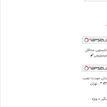
ر تابستون حداقل
ندان خودت! نصب
 📍 تهران
د وام بگیر « ویژه