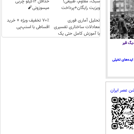
سبک، مقاوم، طبیعی!
حداقل 12کیلو چربی
ویزیت رایگان+پرداخت
میسوزونی🧨
اقساطی😍
تحلیل آماری فوری
70٪ تخفیف ویژه + خرید
معادلات ساختاری تفسیری
اقساطی با اسنپ‌پی
با آموزش کامل حتی یک
روزه !!
 دیگ قیر
ایده‌های تخیلی
شن عصر ایران