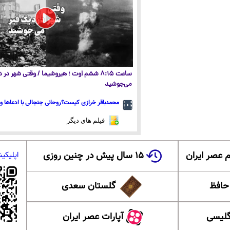
ساعت ۸:۱۵ ششم اوت ؛ هیروشیما / وقتی شهر در
می‌جوشید
محمدباقر خرازی کیست؟روحانی جنجالی با ادعاها و 
فیلم های دیگر
 عصر ایران
۱۵ سال پیش در چنین روزی
اپلیکی
 حافظ
گلستان سعدی
گلیسی
آپارات عصر ایران