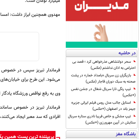
میلیارد تومان است.
مهدوی همچنین ابراز داشت: امسال بیش از ۸۴ میلیارد تومان از محل تملک دارایی ها برا
در حاشیه
سحر دولتشاهی عذرخواهی کرد ؛ قصد بی
احترامی به اذان نداشتم (عکس)
بازیگران زن سریال «بامداد خمار» در پشت
می‌شود. این طرح برای خیابان‌های 
صحنه به سبک دوران قاجار (عکس)
تیپ رنگی تارا سریال شغال در جشن نفس
وی به رفع نواقص ورزشگاه یادگار ا
(+عکس)
استایل جالب مدل روس فیلم ایرانی جزیره
جیمز باند در اصفهان (+عکس)
افرادی که سد معبر ایجاد می‌کنند، ب
تیپ مشکی و خاص فریبا نادری ستاره سریال
ستایش در آیین مهرورزی (+عکس)
باشگاه مغز
پربیننده ترین پست همین ی