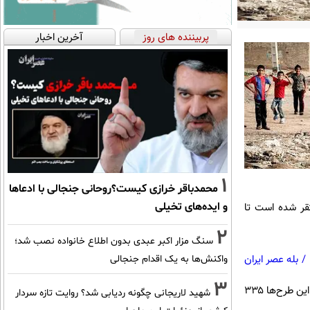
پربیننده های روز
آخرین اخبار
1
محمدباقر خرازی کیست؟روحانی جنجالی با ادعاها
و ایده‌های تخیلی
رسوده مستقر شده است تا
2
سنگ مزار اکبر عبدی بدون اطلاع خانواده نصب شد؛
/
بله عصر ایران
واکنش‌ها به یک اقدام جنجالی
3
وی با تاکید بر اینکه ۲۰۰ طرح عمرانی در هفته دولت افتتاح و کلنگ زنی می‌شود، ادامه داد: اعتبار هزینه شده برای این طرح‌ها ۳۳۵
شهید لاریجانی چگونه ردیابی شد؟ روایت تازه سردار