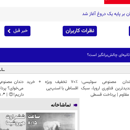
ن بر پایه یک دروغ آغاز شد
نظرات کاربران
خبر قبل
ندان مصنوعی سوئیسی:
70٪ تخفیف ویژه + خرید
دندان مصنوعی
دیدترین فناوری اروپا، سبک
اقساطی با اسنپ‌پی
می‌خوای؟ پرد
مقاوم | پرداخت قسطی
داریم!😍 | 📍ت
تماشاخانه