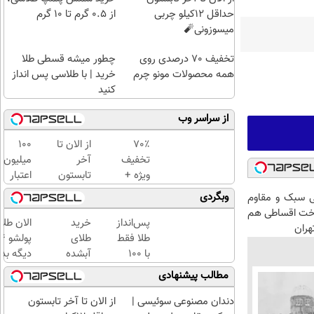
حداقل 12کیلو چربی
از ۰.۵ گرم تا ۱۰ گرم
میسوزونی🧨
تخفیف 70 درصدی روی
چطور میشه قسطی طلا
همه محصولات مونو چرم
خرید | با طلاسی پس انداز
کنید
از سراسر وب
70٪
از الان تا
100
تخفیف
آخر
میلیون
ویژه +
تابستون
اعتبار
خرید
حداقل
خرید
وبگردی
 سبک و مقاوم
اقساطی
12کیلو
طلای
اخت اقساطی هم
با
چربی
آب
پس‌انداز
خرید
الان طلا
هران
اسنپ‌پی
میسوزونی
شده
طلا فقط
طلای
🧨
بگیر
با ۱۰۰
آبشده
دیگه بده
هزارتومان
حتی با
سرمایه‌گ
مطالب پیشنهادی
(امن و
۱۰۰هزارتومان
طلا با ا
راحت)
بی‌بهره
دندان مصنوعی سوئیسی |
از الان تا آخر تابستون