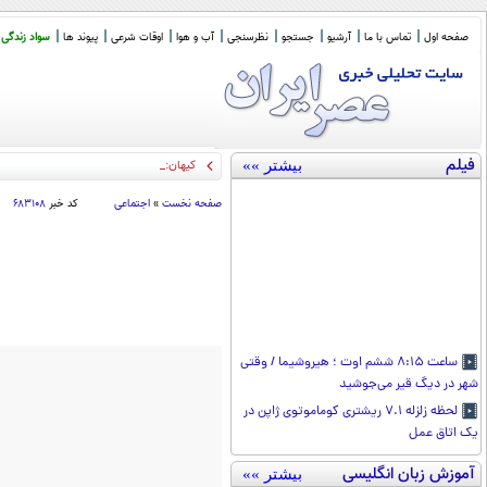
صفحه اول
تماس با ما
آرشیو
جستجو
نظرسنجی
آب و هوا
اوقات شرعی
پیوند ها
سواد زندگی
فیلم
بیشتر »»
کیهان: آمریکا یا «نظم
_
صفحه نخست
»
اجتماعی
کد خبر
۶۸۳۱۰۸
ساعت ۸:۱۵ ششم اوت ؛ هیروشیما / وقتی
شهر در دیگ قیر می‌جوشید
لحظه زلزله ۷.۱ ریشتری کوماموتوی ژاپن در
یک اتاق عمل
آموزش زبان انگلیسی
بیشتر »»