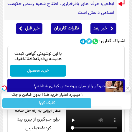
ابطحی: حرف های باقرخرازی، افتتاح شعبه رسمی حکومت
اسلامی داعش است
خبر بعد
نظرات کاربران
خبر قبل
اشتراک گذاری :
با این نوشیدنی گیاهی کبدت
همیشه پرقدرته55%تخفیف
خرید محصول
خبرنگار را از میان پرونده‌های کیفری شناختم!
۱ میلیارد اعتبار خرید طلا | بدون ضامن و چک
کلیک کن!
عطار ایرانی یه راه حل ساده
برای جلوگیری از پیری پیدا
کرده!حتما ببین