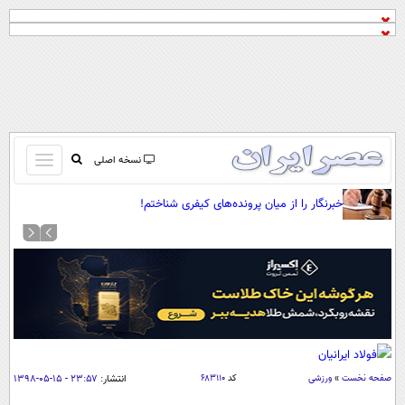
باز
نسخه اصلی
و
صفحه اول
خبرنگار را از میان پرونده‌های کیفری شناختم!
بسته
تماس با ما
کردن
آرشیو
منو
جستجو
نظرسنجی
آب و هوا
اوقات شرعی
پیوند ها
صفحه نخست
»
ورزشی
کد
۶۸۳۱۱۰
انتشار:
۲۳:۵۷ - ۱۵-۰۵-۱۳۹۸
سواد زندگی