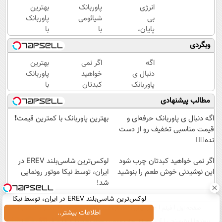
انرژی
پاوربانک
بهترین
بی
شیائومی
پاوربانک
پایان،
با
با
در هر
تخفیف
کمترین
وبگردی
سفر و
ویژه به
قیمت❗
هر
مدت
اگه
اگر نمی
بهترین
لحظه😍
محدود
دنبال ی
خواهید
پاوربانک
پاوربانک
🔥
پاوربانک
کبدتان
با
شیائومی
حرفه‌ای
چرب
کمترین
مطالب پیشنهادی
با
و قیمت
شود این
قیمت❗
تخفیف
مناسبی
نوشیدنی
اگه دنبال ی پاوربانک حرفه‌ای و
بهترین پاوربانک با کمترین قیمت❗
ویژه🔥
تخفیف
خوش
قیمت مناسبی تخفیف رو از دست
رو از
طعم را
نده👌🏻
دست
بنوشید
نده👌🏻
اگر نمی خواهید کبدتان چرب شود
لوکس‌ترین شاسی‌بلند EREV در
این نوشیدنی خوش طعم را بنوشید
ایران، توسط نیکا موتور رونمایی
شد!
لوکس‌ترین شاسی‌بلند EREV در ایران، توسط نیکا
صفحه اول
فیلم
عصر ایران۲
درباره عصرایران
تماس با ما
آرشیو
جستجو
موتور رونمایی شد!
اطلاعات بیشتر..
پیوندها
نظرسنجی
آب و هوا
اوقات شرعی
سواد زندگی