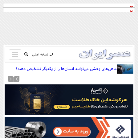
باز
نسخه اصلی
و
صفحه اول
ماهی‌های وحشی می‌توانند انسان‌ها را از یکدیگر تشخیص دهند؟
بسته
تماس با ما
کردن
آرشیو
منو
جستجو
نظرسنجی
آب و هوا
اوقات شرعی
پیوند ها
سواد زندگی