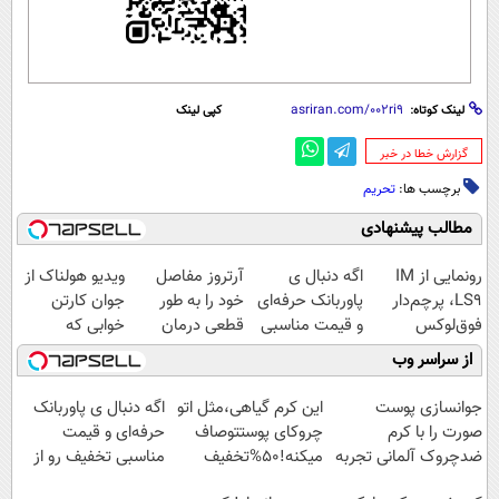
لینک کوتاه:
کپی لینک
‌گزارش خطا در خبر
برچسب ها:
تحریم
مطالب پیشنهادی
رونمایی از IM
اگه دنبال ی
آرتروز مفاصل
ویدیو هولناک از
LS9، پرچم‌دار
پاوربانک حرفه‌ای
خود را به طور
جوان کارتن
فوق‌لوکس
و قیمت مناسبی
قطعی درمان
خوابی که
EREV وارد بازار
تخفیف رو از
کنید!
میلیاردر شد.
از سراسر وب
ایران شد
دست نده👌🏻
◗پرسش‌نامه◖
آموزش رایگان
جوانسازی پوست
این کرم گیاهی،مثل اتو
اگه دنبال ی پاوربانک
صورت را با کرم
چروکای پوستتوصاف
حرفه‌ای و قیمت
ضدچروک آلمانی تجربه
میکنه!50%تخفیف
مناسبی تخفیف رو از
کنید!
دست نده👌🏻