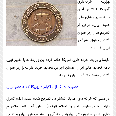
وزارت خزانه‌داری
پیامک
سرگرمی
آمریکا با تغییر آیین
روانشناسی
فناوری
نامه تحریم های مالی
آشپزی
گوناگون
علیه ایران، برخی از
دانلود
حوادث
تحریم ها را زیر عنوان
"نقض حقوق بشر" در
محیط زیست
ایران قرار داد.
سلامت
تارنمای وزارت خزانه داری آمریکا اعلام کرد: این وزارتخانه با تغییر آیین
فرهنگی
نامه تحریم مالی ایران، فرمان اجرایی تحریم خرید فلزات را زیر عنوان
بین الملل
"نقض حقوق بشر" در ایران قرار داد.
اجتماعی
عضویت در کانال تلگرام
/
روبیکا
/
بله عصر ایران
حیات وحش
در متنی که خزانه دای آمریکا انتشار داد تصریح شده است: اداره کنترل
سیاست خارجی
دارایی های خارجی این وزارتخانه (اوفک) عنوان آیین نامه «تحریم
های نقض حقوق بشر ایران» را به آیین نامه «بخش ایران و نقض