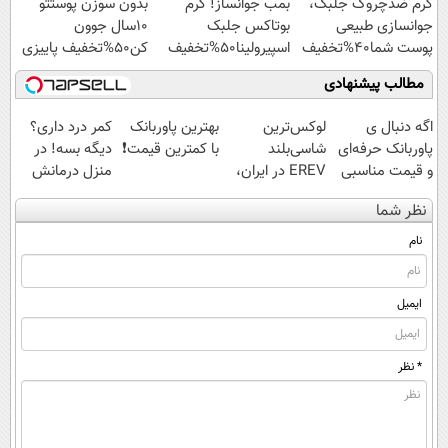
کرم ضدچروک جلبک،
بمب جوانساز! کرم
بدون سوزن پوستتو
جوانسازی طبیعی
بوتاکس جلبک
10سال جوون
پوست شما40%تخفیف
اسپیرولینا50%تخفیف
کن50%تخفیف پاییزی
مطالب پیشنهادی
اگه دنبال ی
لوکس‌ترین
بهترین پاوربانک
کمر درد داری؟
پاوربانک حرفه‌ای
شاسی‌بلند
با کمترین قیمت❗
دیگه بسه! در
و قیمت مناسبی
EREV در ایران،
منزل درمانش
تخفیف رو از
توسط نیکا موتور
کن
نظر شما
دست نده👌🏻
رونمایی شد!
(◀پرسش‌نامه)
نام
ایمیل
* نظر