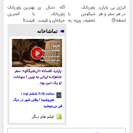
انرژی بی پایان،
پاوربانک
اگه دنبال ی
بهترین پاوربانک
در هر سفر و هر
شیائومی با
پاوربانک
با کمترین
لحظه😍
تخفیف ویژه به
حرفه‌ای و قیمت
قیمت❗
پاوربانک
مدت محدود🔥
مناسبی تخفیف
تماشاخانه
شیائومی با
رو از دست نده
تخفیف ویژه🔥
👌🏻
پارتیا، افسانه «آن‌شیگائو»؛ سفر
شاهزاده ایرانی به چین / سوغات
او یک دین بود
ساعت ۸:۱۵ ششم اوت ؛
هیروشیما / وقتی شهر در دیگ
قیر می‌جوشید
فیلم های دیگر