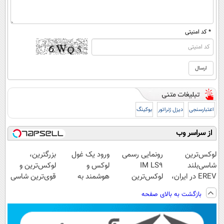
* کد امنیتی
اعتبارسنجی
دیزل ژنراتور
بوکینگ
از سراسر وب
لوکس‌ترین
رونمایی رسمی
ورود یک غول
بزرگترین،
شاسی‌بلند
IM LS9
لوکس و
لوکس‌ترین و
EREV در ایران،
لوکس‌ترین
هوشمند به
قوی‌ترین شاسی
توسط نیکا موتور
EREV در ایران
ایران، IM LS9
بلند EREV در در
بازگشت به بالای صفحه
رونمایی شد!
رسماً رونمایی
ایران رونمایی
شد
شد