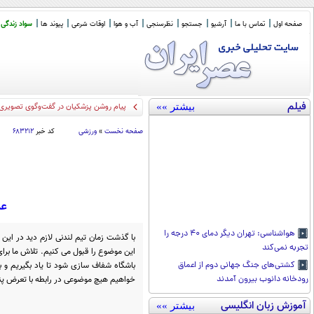
صفحه اول
تماس با ما
آرشیو
جستجو
نظرسنجی
آب و هوا
اوقات شرعی
پیوند ها
سواد زندگی
فیلم
بیشتر »»
پیام روشن پزشکیان در گفت‌و‌گوی تصویری 
صفحه نخست
»
ورزشی
کد خبر
۶۸۳۲۱۲
عذ
هواشناسی: تهران دیگر دمای ۴۰ درجه را
با گذشت زمان تیم لندنی لازم دید در این 
تجربه نمی‌کند
این موضوع را قبول می کنیم. تلاش ما برای
باشگاه شفاف سازی شود تا یاد بگیریم و ب
کشتی‌های جنگ جهانی دوم از اعماق
خواهیم هیچ موضوعی در رابطه با تعرض پنه
رودخانه دانوب بیرون آمدند
آموزش زبان انگلیسی
بیشتر »»