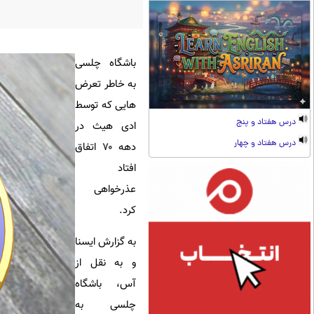
باشگاه چلسی
به خاطر تعرض
هایی که توسط
درس هفتاد و پنج
ادی هیث در
درس هفتاد و چهار
دهه ۷۰ اتفاق
افتاد
عذرخواهی
کرد.
به گزارش ایسنا
و به نقل از
آس، باشگاه
چلسی به