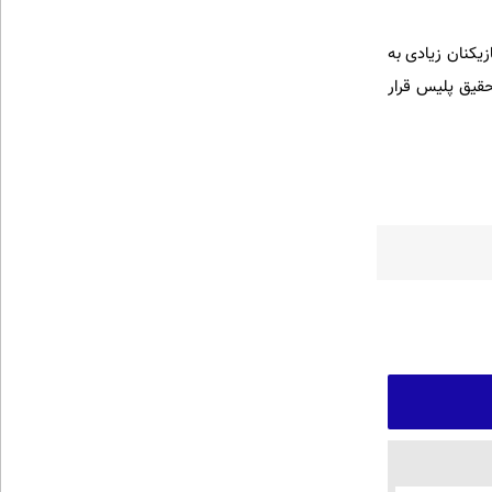
یکنان زیادی به
را کنار گذاشتند. این شخص پیش از مرگش ( اوایل دهه ۸۰) مورد تحقیق پلیس قرار