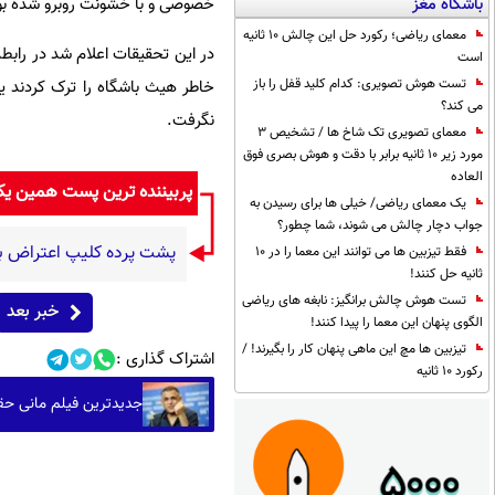
خصوصی و با خشونت روبرو شده بو
باشگاه مغز
معمای ریاضی؛ رکورد حل این چالش 10 ثانیه
در این تحقیقات اعلام شد در رابط
است
تست هوش تصویری: کدام کلید قفل را باز
می کند؟
نگرفت.
معمای تصویری تک شاخ ها / تشخیص 3
مورد زیر 10 ثانیه برابر با دقت و هوش بصری فوق
العاده
پربیننده ترین پست همین ی
یک معمای ریاضی/ خیلی ها برای رسیدن به
جواب دچار چالش می شوند، شما چطور؟
پشت پرده کلیپ اعتراض به
فقط تیزبین ها می توانند این معما را در 10
ثانیه حل کنند!
تست هوش چالش برانگیز: نابغه های ریاضی
خبر بعد
الگوی پنهان این معما را پیدا کنند!
تیزبین ها مچ این ماهی پنهان کار را بگیرند! /
اشتراک گذاری :
رکورد 10 ثانیه
جدیدترین فیلم مانی حقی