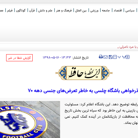
سیاسی
اقتصاد
جامعه
ورزشی
بین الملل
فرهنگ و هنر
علم و دانش
قرآن
گوناگون
فیلم
عصر 
با مرد نامرئی: من هستم!
‍‍‍ پ
پ
تاریخ انتشار:
۱۳:۳۳ - ۱۶-۰۵-۱۳۹۸
‌گزارش خطا در خبر
رخواهی باشگاه چلسی به خاطر تعرض‌های جنسی دهه ۷۰
رابطه توضیح دهد. این باشگاه اعلام کرد: مسئولیت
 بازبینی به این خاطر بود که سیاه ترین بخش تاریخ
ه محافظت از بازیکنانمان در آینده کمک کنیم. نمی
ان بماند.