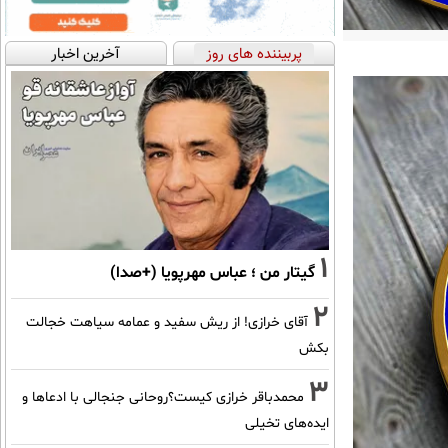
پربیننده های روز
آخرین اخبار
1
گیتار من ؛ عباس مهرپویا (+صدا)
2
آقای خرازی! از ریش سفید و عمامه سیاهت خجالت
بکش
3
محمدباقر خرازی کیست؟روحانی جنجالی با ادعاها و
ایده‌های تخیلی