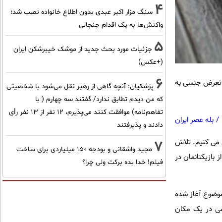
4
سنگ مزار اکبر عبدی بدون اطلاع خانواده نصب شد؛
واکنش‌ها به یک اقدام جنجالی
5
جزئیات مورد بحث جدید از موشک خیبرشکن ایران
(+عکس)
6
د. این عذرخواهی به دلیل متهم شدن ادی هیث، مدیر استعدادیابی چلسی در دهه ۷۰ به تعرض جنسی به
پزشکیان‌: آنچه گاهی از رهبر نقل می‌شود با شخصیتی
که من دیدم تطابق ندارد/ گفتند سه چهارم ( با
تفاهم‌نامه) موافقت کنند می‌پذیرم، 12 نفر از 13 نفر رأی
/
بله عصر ایران
دادند و پذیرفتند
ل می کنیم. تلاش
7
مجید واشقانی و بودجه 150 میلیاردی برای ساخت
 بازیکنانمان در
فیلم! خدا بده برکت ولی چرا؟
 این موضوع آغاز شده
ن با تعرض های جنسی در یک مکان