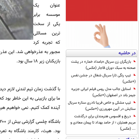
عنوان یک
موسسه برابر
یکی از سخت
ترین مسائلی
که تجربه کرد
در حاشیه
بازیکنان زیر ۱۸ سال بود.
بازیگران زن سریال «بامداد خمار» در پشت
صحنه به سبک دوران قاجار (عکس)
تیپ رنگی تارا سریال شغال در جشن نفس
(+عکس)
با گذشت زمان تیم لندنی لازم دید
استایل جالب مدل روس فیلم ایرانی جزیره
جیمز باند در اصفهان (+عکس)
ما برای بازبینی به این خاطر بود 
تیپ مشکی و خاص فریبا نادری ستاره سریال
آینده کمک کنیم. نمی خواهیم هیچ 
ستایش در آیین مهرورزی (+عکس)
دریغ و افسوس هنرمندان برای درگذشت
مریم همتیان ؛ از حامد بهداد تا پیمان معادی و
... (عکس)