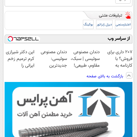
اعتبارسنجی
دیزل ژنراتور
بوکینگ
از سراسر وب
207 داری برای
دندان مصنوعی
دندان مصنوعی
این دکتر شیرازی
فروش؟ با
سوئیسی | سبک،
سوئیسی:
کرم ترمیم زخم
کارنامه به
مقاوم، طبیعی!
جدیدترین
ایرانی را
بهترین قیمت
ویزیت
فناوری اروپا،
ساخت!!!
بازگشت به بالای صفحه
بفروش!
رایگان+پرداخت
سبک و مقاوم |
اقساطی😍
پرداخت قسطی