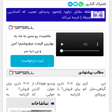
اشتراک گذاری :
نقطه مقابل دژاوو؛ ژامه‌وو، پدیده‌ای عجیب که آشناترین
چیزها را غریبه می‌کند
ماشینت رو بسپر به ما، به
بهترین قیمت میفروشیم! امن
و بی درد سر
ثبت درخواست
مطالب پیشنهادی
این کرم
پژو 206 داری
ویدیو هولناک از
207 داری برای
گیاهی،مثل اتو
برای فروش؟ با
جوان کارتن
فروش؟ با
چروکای
کارنامه به
خوابی که
کارنامه به
پوستتوصاف
بهترین قیمت
میلیاردر شد.
بهترین قیمت
تماشاخانه
میکنه!50%تخفیف
بفروش!
آموزش رایگان
بفروش!