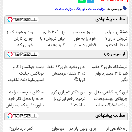
برچسب ها:
وزارت صمت
،
لیزینگ
،
وزارت صنعت
مطالب پیشنهادی
X55 پرو برای
آرتروز مفاصل
پژو 206 داری
ویدیو هولناک از
فروش داری؟
خود را به طور
برای فروش؟ با
جوان کارتن
اینجا راحت و
قطعی درمان
کارنامه به
خوابی که
سریع بفروشش
کنید!
بهترین قیمت
میلیاردر شد.
از سراسر وب
◗پرسش‌نامه◖
بفروش!
آموزش رایگان
فروشگاه داری ؟ عضو
جای بخیه داری؟؟ فقط
بمب جوانساز! کرم
شو تا 3 میلیارد وام
در 3 هفته ترمیمش
بوتاکس جلبک
بگیر
کن!😍
اسپیرولینا50%تخفیف
این کرم گیاهی،مثل اتو
این دکتر شیرازی کرم
خنکای دلچسب را به
چروکای پوستتوصاف
ترمیم زخم ایرانی را
خانه یا محل کار خود
میکنه!50%تخفیف
ساخت!!!
بیاورید! (پنکه مه پاش
رومیزی)
مطالب پیشنهادی
‌راه خلاصی از
برای اولین بار در
میخوای
کمر درد داری؟