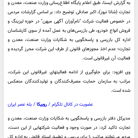
به گزارش ایسنا، طبق اعلام پایگاه اطلاع‌رسانی وزارت صنعت، معدن و
پیامک
سرگرمی
تجارت (شاتا نیوز)، اکبر صادقی توضیح داد: بر اساس گزارشات مردمی
روانشناسی
فناوری
در خصوص فعالیت شرکت "نام‌آوران آگهی میهن" در حوزه لیزینگ و
آشپزی
گوناگون
فروش انواع خودرو، طی بازرسی‌های به عمل آمده از سوی کارشناسان
دانلود
حوادث
اداره کل بازرسی و پاسخگویی به شکایات وزارت صنعت، معدن و
تجارت؛ عدم اخذ مجوزهای قانونی از طرف این شرکت محرز گردیده و
محیط زیست
فعالیت آن غیرقانونی است.
سلامت
وی افزود: برای جلوگیری از ادامه فعالیتهای غیرقانونی این شرکت،
فرهنگی
مراتب به سازمان حمایت مصرف‌کنندگان و تولیدکنندگان منعکس
بین الملل
شده است.
اجتماعی
عضویت در کانال تلگرام
/
روبیکا
/
بله عصر ایران
حیات وحش
سیاست خارجی
مدیرکل دفتر بازرسی و پاسخگویی به شکایات وزارت صنعت، معدن و
تجارت تاکید کرد: در صورت وجود و فعالیت شرکتهایی از این دست،
مردم می‌توانند مراتب را برای بررسی و تطبیق اسناد قانونی به اداره کل