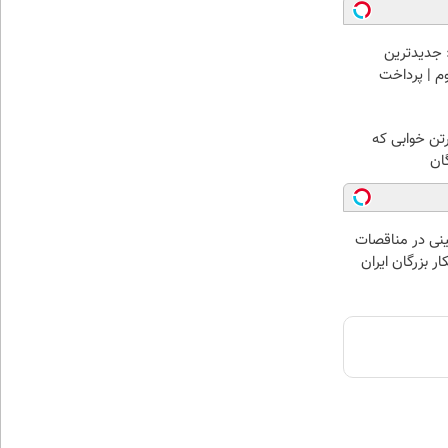
 جدیدترین
وم | پرداخت
رتن خوابی که
ان
نی در مناقصات
ار بزرگان ایران