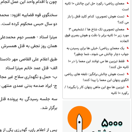
چون با اقدام واحد این عمل انجا
معمای ریاضی؛ رکورد حل این چالش 10 ثانیه
است
سخنگوی قوه قضاییه افزود: محمدعل
تست هوش تصویری: کدام کلید قفل را باز
می کند؟
دو سال حبس محکوم کرده است.
معمای تصویری تک شاخ ها / تشخیص 3
مورد زیر 10 ثانیه برابر با دقت و هوش بصری فوق
العاده
همان روز نجفی به قتل همسرش اعتر
یک معمای ریاضی/ خیلی ها برای رسیدن به
جواب دچار چالش می شوند، شما چطور؟
طبق اعلام علی القاصی مهر دادست
فقط تیزبین ها می توانند این معما را در 10
ثانیه حل کنند!
الف- قتل عمد خانم میترا استاد
تست هوش چالش برانگیز: نابغه های ریاضی
ب- حمل و نگهداری سلاح غیر مجاز
الگوی پنهان این معما را پیدا کنند!
ج- ایراد صدمه بدنی عمدی منتهی ب
تیزبین ها مچ این ماهی پنهان کار را بگیرند! /
رکورد 10 ثانیه
برگزار شد.
پس از اعلام رای، گودرزی یکی از