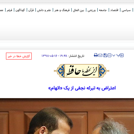
سیاسی
اقتصاد
جامعه
ورزشی
بین الملل
فرهنگ و هنر
علم و دانش
قرآن
گوناگون
فیلم
عصر 
‍‍‍ پ
پ
تاریخ انتشار:
۱۹:۴۸ - ۱۶-۰۵-۱۳۹۸
‌گزارش خطا در خبر
اعتراض به تبرئه نجفی از یک «اتهام»