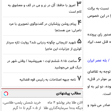
3
امروز با حافظ: گُل در بَر و مِی در کَف و معشوق به
، نسبت به برائت
کام است
 را در این خصوص
4
پیام روشن پزشکیان در گفت‌و‌گوی تصویری با مرد
نامرئی: من هستم!
ییه در نشست خبری هشتم مرداد ماه 98 با اشاره به صدور رای پرونده
5
 قتل عمد، ایراد
شهید لاریجانی چگونه ردیابی شد؟ روایت تازه سردار
کوثری از جزئیات این ماجرا
6
/
بله عصر ایران
ساعت ۸:۱۵ ششم اوت ؛ هیروشیما / وقتی شهر در
دیگ قیر می‌جوشید
توجه به تقاضای
7
ر موثر در قتل»
نامه جبهه اصلاحات به رئیس قوه قضائیه
، دو تیر به او
مطالب پیشنهادی
 است.
الان طلا بخر پولشو 4 ماه
خرید شمش پلمپ طلاسی،
صادر می شود و
دیگه بده! سرمایه‌گذاری طلا
از ۰.۵ گرم تا ۱۰ گرم