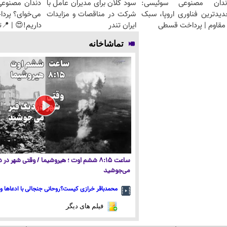
ندان مصنوعی سوئیسی:
سود کلان برای مدیران عامل با
دندان مصنوعی
دیدترین فناوری اروپا، سبک
شرکت در مناقصات و مزایدات
می‌خوای؟ پرد
مقاوم | پرداخت قسطی
ایران تندر
داریم!😍 | 📍ت
تماشاخانه
ساعت ۸:۱۵ ششم اوت ؛ هیروشیما / وقتی شهر در
می‌جوشید
محمدباقر خرازی کیست؟روحانی جنجالی با ادعاها و 
فیلم های دیگر