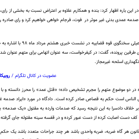
 در این باره اظهار کرد: بنده و همکارم علاوه بر اعتراض نسبت به بخشی از رای
یراد صدمه عمدی بدنی غیر موثر در فوت، فرجام خواهی خواهیم کرد و رای صادره
به گزارش ایسنا، غلامحسین اسماعیلی سخنگوی قوه قضا
لای طرفین پرونده، گفت: در کیفرخواست، سه عنوان اتهامی برای متهم عنوان شده
گهداری اسلحه غیرمجاز.
عضویت در کانال تلگرام
/
روبیکا
در دو موضوع متهم را مجرم تشخیص داده؛ «قتل عمد» را محرز دانسته و با 
 الناس است حکم به قصاص صادر کرده است. دادگاه در مورد «ایراد صدمه غی
بر خلاف دادسرا به این نتیجه رسید که صدمات وارده به مقتول «یک صدمه» بوده
 به کف دست اصابت کرده از دست عبور کرده و در قفسه سینه مقتوله جای گرفته
انون هر گاه ضربه، ضربه واحدی باشد هر چند جراحات متعدد باشد یک حکم 