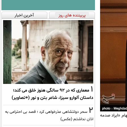
پربیننده های روز
آخرین اخبار
1
معماری که در 92 سالگی هنوز خلق می کند؛
داستان آلوارو سیزا، شاعر بتن و نور (+تصاویر)
2
سحر دولتشاهی عذرخواهی کرد ؛ قصد بی احترامی به
ام «ایراد صدمه
اذان نداشتم (عکس)