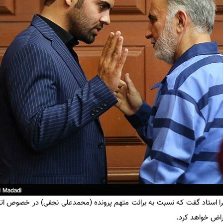
ترا استاد گفت که نسبت به برائت متهم پرونده (محمدعلی نجفی) در خصوص اته
راض خواهد کرد.