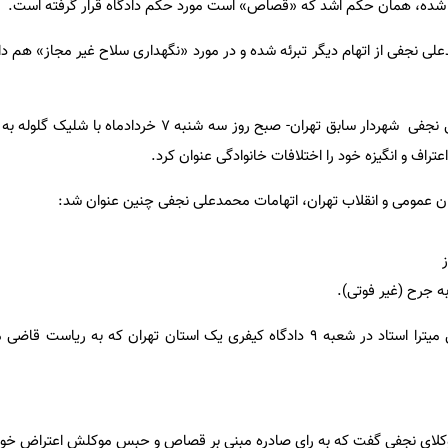
م شده، همان حکم اشد که «قصاص» است مورد حکم دادگاه قرار گرفته است.
ی نجفی از اتهام دیگر تبرئه شده و در مورد «نگهداری سلاح غیر مجاز» هم داد
میترا استاد - همسر دوم محمدعلی نجفی شهردار سابق تهران- صبح روز سه شنبه 
اف و انگیزه خود را اختلافات خانوادگی عنوان کرد.
ان عمومی و انقلاب تهران، اتهامات محمدعلی نجفی چنین عنوان شد:
ه جرح (غیر فوتی).
سه جلسه رسیدگی به پرونده قتل میترا استاد در شعبه ۹ دادگاه کیفری یک استان تهران که ب
 وکلای نجفی گفت که به رای صادره مبنی بر قصاص و حبس موکلش اعتراض خوا