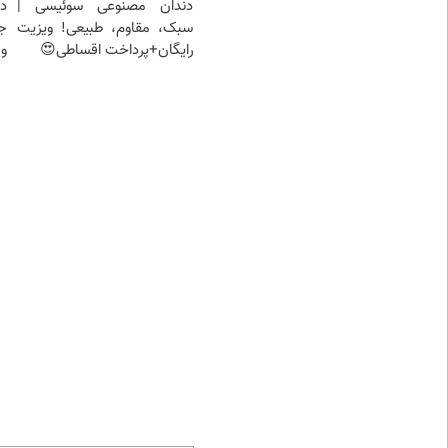
دندان مصنوعی سوئیسی |
د
سبک، مقاوم، طبیعی! ویزیت
ج
رایگان+پرداخت اقساطی😍
و 