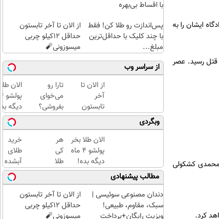
با اقساط بی‌بهره
گاه ایشان را به
پس‌اندازت رو طلا کن! فقط
از الان تا آخر تابستون
با چند کلیک با حداقل‌ترین
حداقل 12کیلو چربی
مبلغ...
میسوزونی🧨
۷ خردادماه با شلیک گلوله به قتل رسید. عصر
از سراسر وب
از الان تا
تارا رو
الان طلا
آخر
می‌خوای
تابستون
بفروشی؟
دیگه بده
حداقل
با
سرمایه‌گ
وبگردی
12کیلو
خودرو۴۵
طلا با ا
چربی
یک‌روزه
بی‌بهره
الان طلا بخر
هر
خرید
میسوزونی
بفروشش
پولشو 4 ماه
کی
طلای
🧨
دیگه بده!
طلا
آبشده
ه ریاست قاضی محمدی کشکولی
سرمایه‌گذاری
داره،
حتی با
مطالب پیشنهادی
طلا با اقساط
غم
۱۰۰هزارتومان
بی‌بهره
نداره!
دندان مصنوعی سوئیسی |
از الان تا آخر تابستون
😊💎
سبک، مقاوم، طبیعی!
حداقل 12کیلو چربی
(خرید
هد کرد.
ویزیت رایگان+پرداخت
میسوزونی🧨