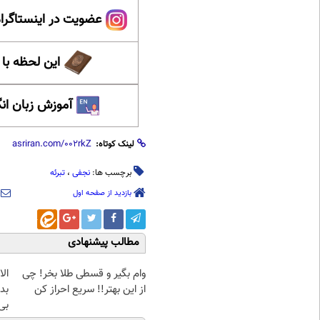
عضویت در اینستاگرام
این لحظه با
آموزش زبان ان
لینک کوتاه:
برچسب ها:
نجفی
،
تبرئه
بازدید از صفحه اول
مطالب پیشنهادی
وام بگیر و قسطی طلا بخر! چی
از این بهتر!! سریع احراز کن
بده
بی‌