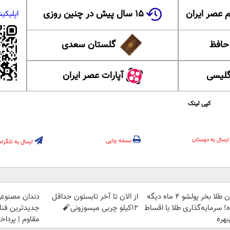
 عصر ایران
۱۵ سال پیش در چنین روزی
اپلیکی
 حافظ
گلستان سعدی
گلیسی
آپارات عصر ایران
کپی لینک
ارسال به دوستان
نسخه چاپی
ارسال به تلگرام
الان طلا بخر پولشو 4 ماه دیگه
از الان تا آخر تابستون حداقل
دندان مصنوع
! سرمایه‌گذاری طلا با اقساط
12کیلو چربی میسوزونی🧨
جدیدترین فناو
بهره
مقاوم | پرد