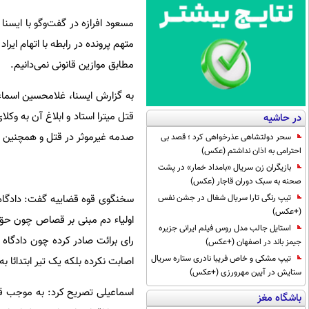
مسعود افرازه در گفت‌وگو با ایسنا
متهم پرونده در رابطه با اتهام ا
مطابق موازین قانونی نمی‌دانیم.
قتل میترا استاد و ابلاغ آن به وک
در حاشیه
صدمه غیرموثر در قتل و همچنین ن
سحر دولتشاهی عذرخواهی کرد ؛ قصد بی
احترامی به اذان نداشتم (عکس)
بازیگران زن سریال «بامداد خمار» در پشت
صحنه به سبک دوران قاجار (عکس)
تیپ رنگی تارا سریال شغال در جشن نفس
سخنگوی قوه قضاییه گفت: دادگاه 
(+عکس)
اولیاء دم مبنی بر قصاص چون حق
استایل جالب مدل روس فیلم ایرانی جزیره
رای برائت صادر کرده چون دادگاه 
جیمز باند در اصفهان (+عکس)
تیپ مشکی و خاص فریبا نادری ستاره سریال
اصابت نکرده بلکه یک تیر ابتدائا
ستایش در آیین مهرورزی (+عکس)
اسماعیلی تصریح کرد: به موجب ق
باشگاه مغز