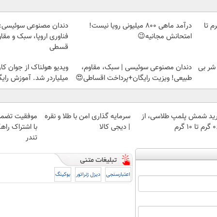
لمپ طلاسی، از ۰.۵ گرم تا
درآمد ماهی 800 میلیونی رویا نیست!
دندان مصنوعی سوئیسی:
امتحانش مجانیه😉
فناوری اروپا، سبک و مقا
قسطی
 شر بی
دندان مصنوعی سوئیسی | سبک، مقاوم،
ویدیو هولناک از جوان کا
طبیعی! ویزیت رایگان+پرداخت اقساطی😍
میلیاردر شد. آموزش رایگ
ید شمش پلمپ طلاسی، از
سرمایه گذاری امن با طلا و نقره
موفقیت تضمی
 ۱۰ گرم
| دیجی کالا
با اشتراک راهک
تندر
اعتبارسنجی
دیزل ژنراتور
بوکینگ