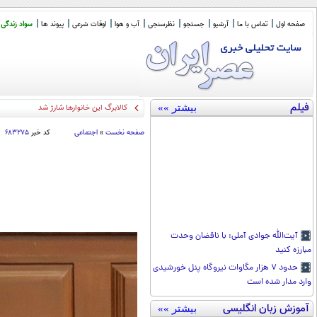
صفحه اول
تماس با ما
آرشیو
جستجو
نظرسنجی
آب و هوا
اوقات شرعی
پیوند ها
سواد زندگی
فیلم
بیشتر »»
کالابرگ این خانوارها شارژ شد
صفحه نخست
»
اجتماعی
کد خبر
۶۸۳۲۷۵
آیت‌الله جوادی آملی: با ناقضان وحدت
مبارزه کنید
حدود ۷ هزار مگاوات نیروگاه پنل خورشیدی
وارد مدار شده است
آموزش زبان انگلیسی
بیشتر »»