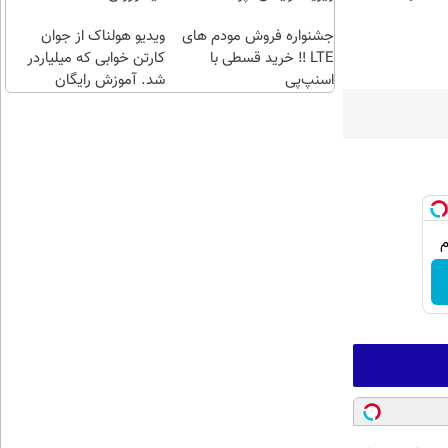
طلا با
اقساطی😍
جشنواره فروش مودم های
چند
ویدیو هولناک از جوان
LTE ‼️ خرید قسطی با
کلیک)
کارتن خوابی که میلیاردر
اسنپ‌پی
شد. آموزش رایگان