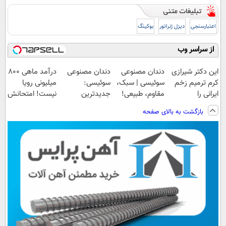
اعتبارسنجی
دیزل ژنراتور
بوکینگ
از سراسر وب
این دکتر شیرازی
دندان مصنوعی
دندان مصنوعی
درآمد ماهی 800
کرم ترمیم زخم
سوئیسی | سبک،
سوئیسی:
میلیونی رویا
ایرانی را
مقاوم، طبیعی!
جدیدترین
نیست! امتحانش
ساخت!!!
ویزیت
فناوری اروپا،
مجانیه😉
بازگشت به بالای صفحه
رایگان+پرداخت
سبک و مقاوم |
اقساطی😍
پرداخت قسطی