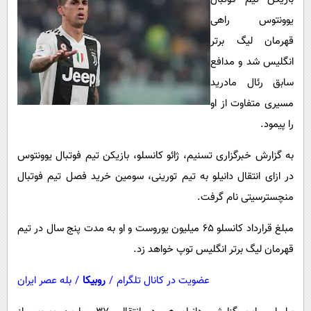
پیامک
سرگرمی
یوونتوس راهی
روانشناسی
فناوری
قهرمان لیگ برتر
آشپزی
گوناگون
انگلیس شد و مدافع
سابق رئال مادرید
دانلود
حوادث
مسیری متفاوت از او
محیط زیست
را پیمود.
سلامت
به گزارش خبرگزاری تسنیم، ژائو کانسلو، بازیکن تیم فوتبال یوونتوس
فرهنگی
در ازای انتقال دانیلو به تیم تورینی، سومین خرید فصل تیم فوتبال
بین الملل
منچسترسیتی نام گرفت.
اجتماعی
مبلغ قرارداد کانسلو 65 میلیون یوروست و او به مدت پنج سال در تیم
حیات وحش
قهرمان لیگ برتر انگلیس توپ خواهد زد.
سیاست خارجی
عضویت در کانال تلگرام
/
روبیکا
/
بله عصر ایران