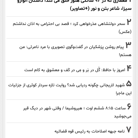
معماری که در 92 سالگی هنوز خلق می کند؛ داستان آلوارو
سیزا، شاعر بتن و نور (+تصاویر)
2
سحر دولتشاهی عذرخواهی کرد ؛ قصد بی احترامی به اذان نداشتم
(عکس)
3
پیام روشن پزشکیان در گفت‌و‌گوی تصویری با مرد نامرئی: من
هستم!
4
امروز با حافظ: گُل در بَر و مِی در کَف و معشوق به کام است
5
شهید لاریجانی چگونه ردیابی شد؟ روایت تازه سردار کوثری از جزئیات
این ماجرا
6
ساعت ۸:۱۵ ششم اوت ؛ هیروشیما / وقتی شهر در دیگ قیر
می‌جوشید
7
نامه جبهه اصلاحات به رئیس قوه قضائیه