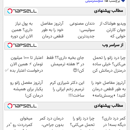
برچسب ها:
منچسترسیتی
مطالب پیشنهادی
ویدیو هولناک از
دندان مصنوعی
آرتروز مفاصل
به پول نیاز
جوان کارتن
سوئیسی:
خود را به طور
داری؟ همین
خوابی که
جدیدترین
قطعی درمان
الان این دوره
میلیاردر شد.
فناوری اروپا،
کنید!
رایگان رو شرکت
از سراسر وب
آموزش رایگان
سبک و مقاوم |
◗پرسش‌نامه◖
کن تا دیر نشده!
پرداخت قسطی
چرا درد زانو را تحمل
جای بخیه داری؟؟ فقط
اعتبار تا ۱۰۰ میلیون
می‌کنی؟ خیلی ساده
در 3 هفته ترمیمش
تومان ⚡ همین الان
درمنزل درمانش کن
کن!😍
درخواست اعتبار بده ✅
آرتروز مفاصل خود را
این دکتر شیرازی کرم
آرتروز مفصل زانو رو
به طور قطعی درمان
ترمیم زخم ایرانی را
یکبار برای همیشه
کنید! ◗پرسش‌نامه◖
ساخت!!!
درمان کن!
◗پرسش‌نامه◖
مطالب پیشنهادی
کمر درد داری؟
چرا درد زانو را
درمان درد کمر
میخوای
دیگه بسه! در
تحمل می‌کنی؟
بدون جراحی،
کمردردت رو "در