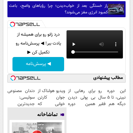
راز خستگی بعد از خواب‌دیدن؛ چرا رؤیاهای واضح، باعث
کمبود انرژی مغز می‌شوند؟
درد زانو رو برای همیشه از
یادت ببر! ◀ پرسش‌نامه رو
تکمیل کن ▶
◀ پرسش‌نامه
مطالب پیشنهادی
این دوره رو
برای رهایی از
ویدیو هولناک از
دندان مصنوعی
نبینی، تا 5 سال
بی پولی دیدن
جوان کارتن
سوئیسی:
دیگه هم فقیر
همین دوره
خوابی که
جدیدترین
می‌مونی! همین
رایگان کافیه!
میلیاردر شد.
فناوری اروپا،
تماشاخانه
الان ثبت نام
(شمارتو وارد
آموزش رایگان
سبک و مقاوم |
کن
کن)
پرداخت قسطی