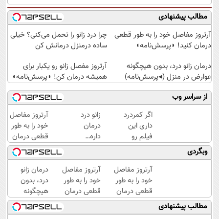
مطالب پیشنهادی
آرتروز مفاصل خود را به طور قطعی
چرا درد زانو را تحمل می‌کنی؟ خیلی
درمان کنید! ◗پرسش‌نامه◖
ساده درمنزل درمانش کن
درمان زانو درد، بدون هیچگونه
آرتروز مفصل زانو رو یکبار برای
عوارض در منزل (◂پرسش‌نامه)
همیشه درمان کن! ◗پرسش‌نامه◖
از سراسر وب
اگر کمردرد
زانو درد
آرتروز مفاصل
داری این
درمان
خود را به طور
فیلم رو
داره…
قطعی درمان
ببین!
چرا
کنید!
وبگردی
◗پرسش‌نامه
هنوز
◗پرسش‌نامه◖
رو پر کن◖
داری
آرتروز مفاصل
آرتروز مفاصل
درمان زانو
بهش
خود را به طور
خود را به طور
درد، بدون
ظلم
قطعی درمان
قطعی درمان
هیچگونه
می‌کنی؟
کنید!
کنید!
عوارض در
مطالب پیشنهادی
◗پرسش‌نامه◖
◂پرسش‌نامه▸
منزل