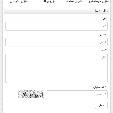
منزل درمانش
خیلی ساده
تزریق ◀
منزل" درمان
کن
درمنزل درمانش
پرسش‌نامه رو پر
کنی؟ (◂فیلم +
نظر شما
(◀پرسش‌نامه)
کن
کن ▶
◂پرسش‌نامه)
نام
ایمیل
* نظر
* کد امنیتی