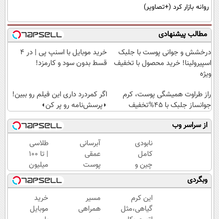
روانه بازار کرد (+تصاویر)
مطالب پیشنهادی
درخشش و جوانی پوست با جلبک
خرید موبایل با اسنپ پی | در ۴
اسپیرولینا! خرید محصول با تخفیف
قسط بدون سود و کارمزد!
ویژه
راز طراوت همیشگی پوست، کرم
اگر کمردرد داری این فیلم رو ببین!
جوانساز جلبک با 45%تخفیف
◗پرسش‌نامه رو پر کن◖
از سراسر وب
نابودی
آبرسانی
طلاسی
کامل
عمقی
| تا 100
چین و
پوست
میلیون
چروک
در
وام
وبگردی
با کرم
تابستان
آنی
آلمانی۴۰٪تخفیف
با کرم
خرید
این کرم
مسیر
خرید
جوانساز
طلا💰
گیاهی،مثل
همراهی
موبایل
آلمانی!
ثبت