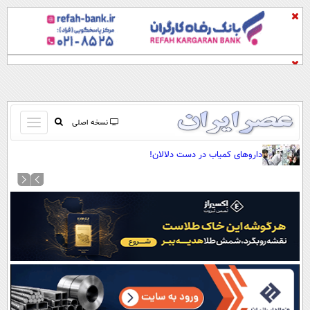
باز
نسخه اصلی
و
صفحه اول
داروهای کمیاب در دست دلالان!
بسته
تماس با ما
کردن
آرشیو
منو
جستجو
نظرسنجی
آب و هوا
اوقات شرعی
پیوند ها
سواد زندگی