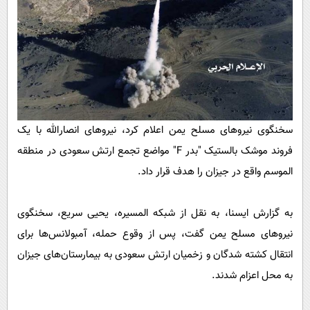
پیامک
سرگرمی
روانشناسی
فناوری
آشپزی
گوناگون
دانلود
حوادث
محیط زیست
سخنگوی نیرو‌های مسلح یمن اعلام کرد، نیرو‌های انصارالله با یک
سلامت
فروند موشک بالستیک "بدر F" مواضع تجمع ارتش سعودی در منطقه
فرهنگی
الموسم واقع در جیزان را هدف قرار داد.
بین الملل
به گزارش ایسنا، به نقل از شبکه المسیره، یحیی سریع، سخنگوی
اجتماعی
نیرو‌های مسلح یمن گفت، پس از وقوع حمله، آمبولانس‌ها برای
حیات وحش
انتقال کشته شدگان و زخمیان ارتش سعودی به بیمارستان‌های جیزان
سیاست خارجی
به محل اعزام شدند.