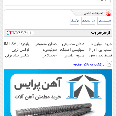
اعتبارسنجی
دیزل ژنراتور
بوکینگ
از سراسر وب
خرید موبایل با
دندان مصنوعی
دندان مصنوعی
بازدید از IM LS7
اسنپ پی | در ۴
سوئیسی | سبک،
سوئیسی:
لوکس ترین
قسط بدون سود
مقاوم، طبیعی!
جدیدترین
شاسی بلند برقی
و کارمزد!
ویزیت
فناوری اروپا،
ایران در باشگاه
بازگشت به بالای صفحه
رایگان+پرداخت
سبک و مقاوم |
انقلاب
اقساطی😍
پرداخت قسطی