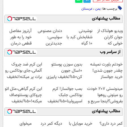
برچسب ها:
یمن
،
عربستان
مطالب پیشنهادی
ویدیو هولناک از
نوشیدنی
دندان مصنوعی
آرتروز مفاصل
جوان کارتن
شفابخش کبد با
سوئیسی:
خود را به طور
خوابی که
10 گیاه
جدیدترین
قطعی درمان
میلیاردر شد.
موثر(تخفیف تا
فناوری اروپا،
کنید!
از سراسر وب
آموزش رایگان
امشب)
سبک و مقاوم |
◗پرسش‌نامه◖
پرداخت قسطی
خودتم باورت نمیشه
بدون سوزن پوستتو
این کرم ضد چروک
چقدر جوون شدی!
10سال جوون
آلمانی،جای بوتاکس رو
خرید جوانساز
کن50%تخفیف پاییزی
برات پر میکنه!تخفیف
اسپیرولینا با تخفیف
تا امشب
میدونستی 207 خودت
بمب جوانساز! کرم
این کرم گیاهی،مثل اتو
ویژه
رو میتونی روهوا
بوتاکس جلبک
چروکای پوستتوصاف
بفروشی؟اینجا سریع و
اسپیرولینا50%تخفیف
میکنه!50%تخفیف
راحت بفروش
مطالب پیشنهادی
کمر درد داری؟
خرید موبایل با
دیگه کمر درد
میخوای