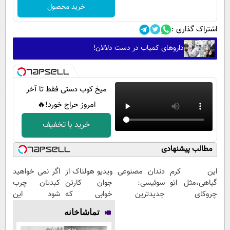
خرید محصول
اشتراک گذاری :
داروهای کمیاب در دست دلالان!
میخ کوب دستی فقط تا آخر
امروز حراج خورد!🔥
خرید با تخفیف
مطالب پیشنهادی
این کرم
دندان مصنوعی
ویدیو هولناک از
اگر نمی خواهید
گیاهی،مثل اتو
سوئیسی:
جوان کارتن
کبدتان چرب
چروکای
جدیدترین
خوابی که
شود این
پوستتوصاف
فناوری اروپا،
میلیاردر شد.
نوشیدنی خوش
تماشاخانه
میکنه!50%تخفیف
سبک و مقاوم |
آموزش رایگان
طعم را بنوشید
پرداخت قسطی