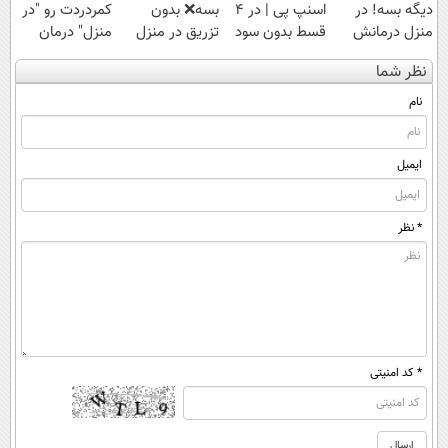
دیگه بسه! در
اسنپ پی | در ۴
بسه❌ بدون
کمردردت رو "در
منزل درمانش
قسط بدون سود
تزریق در منزل
منزل" درمان
کن
و کارمزد!
درمانش کن✅
کنی؟ (◂فیلم +
نظر شما
(◀پرسش‌نامه)
◀پرسش‌نامه پر
◂پرسش‌نامه)
کن▶
نام
ایمیل
* نظر
* کد امنیتی