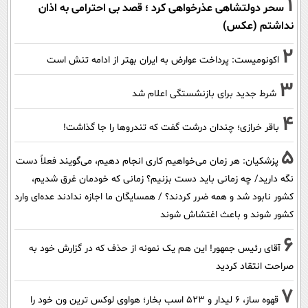
1
سحر دولتشاهی عذرخواهی کرد ؛ قصد بی احترامی به اذان
نداشتم (عکس)
2
اکونومیست: پرداخت عوارض به ایران بهتر از ادامه تنش است
3
شرط جدید برای بازنشستگی اعلام شد
4
باقر خرازی؛ چندان درشت گفت که تندروها را جا گذاشت!
5
پزشکیان: هر زمان می‌خواهیم کاری انجام دهیم، می‌گویند فعلاً دست
نگه دارید/ چه زمانی باید دست بزنیم؟ زمانی که خودمان غرق شدیم،
کشور نابود شد و همه ضرر کردند؟ / همسایگان ما اجازه ندادند عده‌ای وارد
کشور شوند و باعث اغتشاش شوند
6
آقای رئیس جمهور! این هم یک نمونه از حذف که در گزارش خود به
صراحت انتقاد کردید
7
قهوه ساز، 6 لیدار و 523 اسب بخار؛ هواوی لوکس ترین ون خود را