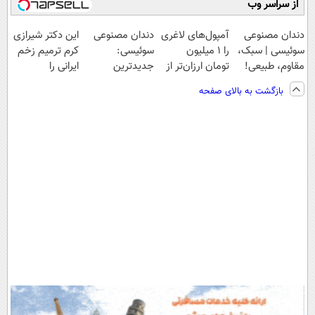
از سراسر وب
دندان مصنوعی
آمپول‌های لاغری
دندان مصنوعی
این دکتر شیرازی
سوئیسی | سبک،
را ۱ میلیون
سوئیسی:
کرم ترمیم زخم
مقاوم، طبیعی!
تومان ارزان‌تر از
جدیدترین
ایرانی را
ویزیت
همه‌جا بخر!
فناوری اروپا،
ساخت!!!
بازگشت به بالای صفحه
رایگان+پرداخت
سبک و مقاوم |
اقساطی😍
پرداخت قسطی