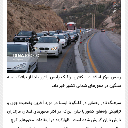
پیامک
سرگرمی
روانشناسی
فناوری
آشپزی
گوناگون
دانلود
حوادث
محیط زیست
سلامت
فرهنگی
رییس مرکز اطلاعات و کنترل ترافیک پلیس راهور ناجا از ترافیک نیمه
بین الملل
سنگین در محور‌های شمالی کشور خبر داد.
اجتماعی
حیات وحش
سرهنگ نادر رحمانی در گفتگو با ایسنا در مورد آخرین وضعیت جوی و
سیاست خارجی
ترافیکی راه‌های کشور با بیان این‌که در اکثر محور‌های استان مازندران
بارش باران گزارش شده است، اظهارکرد: در ارتفاعات محور‌های کرج –