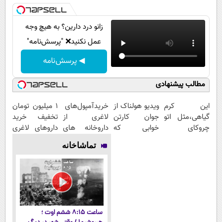
زانو درد دارین؟ به هیچ وجه
عمل نکنید❌ "پرسش‌نامه"
◀ پرسش‌نامه
مطالب پیشنهادی
این کرم
ویدیو هولناک از
خریدآمپول‌های
1 میلیون تومان
گیاهی،مثل اتو
جوان کارتن
لاغری از
تخفیف خرید
چروکای
خوابی که
داروخانه های
داروهای لاغری
پوستتوصاف
میلیاردر شد.
اطرافت، ارسال
با ارسال از
تماشاخانه
میکنه!50%تخفیف
آموزش رایگان
فوری همراه با
داروخانه و پک
پک یخ!
یخ!
ساعت ۸:۱۵ ششم اوت ؛