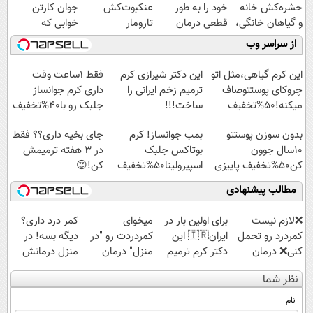
حشره‌کش خانه
خود را به طور
عنکبوت‌‌کش
جوان کارتن
و گیاهان خانگی،
قطعی درمان
تارومار
خوابی که
نابودکننده انواع
کنید!
ازبین‌برنده انواع
میلیاردر شد.
از سراسر وب
حشرات خانگی و
◗پرسش‌نامه◖
عنکبوت
آموزش رایگان
آفات
این کرم گیاهی،مثل اتو
این دکتر شیرازی کرم
فقط 1ساعت وقت
چروکای پوستتوصاف
ترمیم زخم ایرانی را
داری کرم جوانساز
میکنه!50%تخفیف
ساخت!!!
جلبک رو با40%تخفیف
بخری!
بدون سوزن پوستتو
بمب جوانساز! کرم
جای بخیه داری؟؟ فقط
10سال جوون
بوتاکس جلبک
در 3 هفته ترمیمش
کن50%تخفیف پاییزی
اسپیرولینا50%تخفیف
کن!😍
مطالب پیشنهادی
❌لازم نیست
برای اولین بار در
میخوای
کمر درد داری؟
کمردرد رو تحمل
ایران🇮🇷 این
کمردردت رو "در
دیگه بسه! در
کنی❌ درمان
دکتر کرم ترمیم
منزل" درمان
منزل درمانش
بدون جراحی و
کننده 23 روزه
کنی؟ (◂فیلم +
کن
نظر شما
قرص
ساخت!
◂پرسش‌نامه)
(◀پرسش‌نامه)
(پرسشنامه)
نام