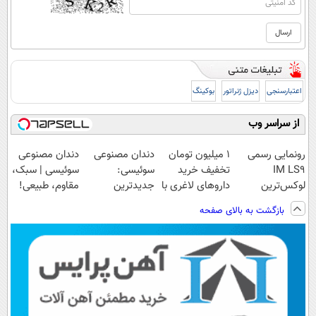
اعتبارسنجی
دیزل ژنراتور
بوکینگ
از سراسر وب
رونمایی رسمی
1 میلیون تومان
دندان مصنوعی
دندان مصنوعی
IM LS9
تخفیف خرید
سوئیسی:
سوئیسی | سبک،
لوکس‌ترین
داروهای لاغری با
جدیدترین
مقاوم، طبیعی!
EREV در ایران
ارسال از
فناوری اروپا،
ویزیت
بازگشت به بالای صفحه
داروخانه و پک
سبک و مقاوم |
رایگان+پرداخت
یخ!
پرداخت قسطی
اقساطی😍