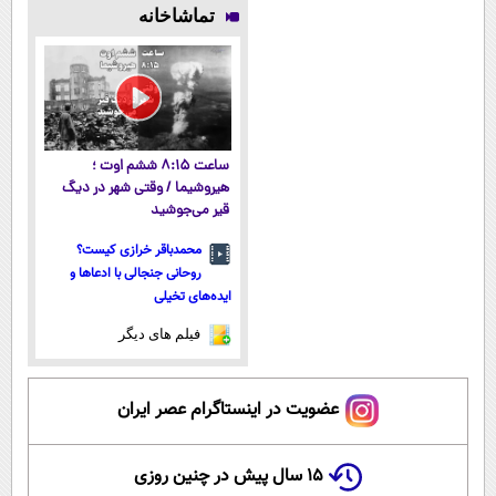
پوستتوصاف
بلند EREV در
وزن، ارسال از
تخفیف و ارسال
تماشاخانه
میکنه!50%تخفیف
در ایران رونمایی
داروخانه های
از داروخانه‌
شد
نزدیکت!
ساعت ۸:۱۵ ششم اوت ؛
هیروشیما / وقتی شهر در دیگ
قیر می‌جوشید
محمدباقر خرازی کیست؟
روحانی جنجالی با ادعاها و
ایده‌های تخیلی
فیلم های دیگر
عضویت در اینستاگرام عصر ایران
۱۵ سال پیش در چنین روزی