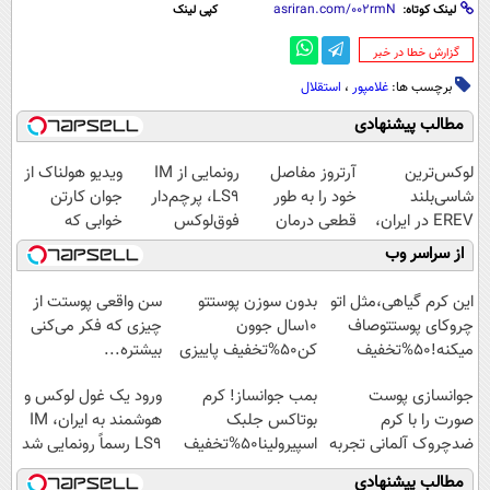
لینک کوتاه:
کپی لینک
‌گزارش خطا در خبر
برچسب ها:
غلامپور
،
استقلال
مطالب پیشنهادی
لوکس‌ترین
آرتروز مفاصل
رونمایی از IM
ویدیو هولناک از
شاسی‌بلند
خود را به طور
LS9، پرچم‌دار
جوان کارتن
EREV در ایران،
قطعی درمان
فوق‌لوکس
خوابی که
توسط نیکا موتور
کنید!
EREV وارد بازار
میلیاردر شد.
از سراسر وب
رونمایی شد!
◗پرسش‌نامه◖
ایران شد
آموزش رایگان
این کرم گیاهی،مثل اتو
بدون سوزن پوستتو
سن واقعی پوستت از
چروکای پوستتوصاف
10سال جوون
چیزی که فکر می‌کنی
میکنه!50%تخفیف
کن50%تخفیف پاییزی
بیشتره...
جوانسازی پوست
بمب جوانساز! کرم
ورود یک غول لوکس و
صورت را با کرم
بوتاکس جلبک
هوشمند به ایران، IM
ضدچروک آلمانی تجربه
اسپیرولینا50%تخفیف
LS9 رسماً رونمایی شد
کنید!
مطالب پیشنهادی