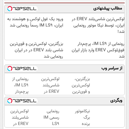
مطالب پیشنهادی
لوکس‌ترین شاسی‌بلند EREV در
ورود یک غول لوکس و هوشمند به
ایران، توسط نیکا موتور رونمایی
ایران، IM LS9 رسماً رونمایی شد
شد!
رونمایی از IM LS9، پرچم‌دار
بزرگترین، لوکس‌ترین و قوی‌ترین
فوق‌لوکس EREV وارد بازار ایران
شاسی بلند EREV در در ایران
شد
رونمایی شد
از سراسر وب
بزرگترین،
لوکس‌ترین
رونمایی از
لوکس‌ترین
شاسی‌بلند
IM LS9،
و قوی‌ترین
EREV در
پرچم‌دار
شاسی بلند
ایران،
فوق‌لوکس
وبگردی
EREV در
توسط نیکا
EREV
در ایران
موتور
وارد بازار
نیکاموتور
رونمایی
لوکس‌ترین
رونمایی
رونمایی
ایران شد
برگ
رسمی IM
شاسی‌بلند
شد
شد!
برنده
LS9
EREV در