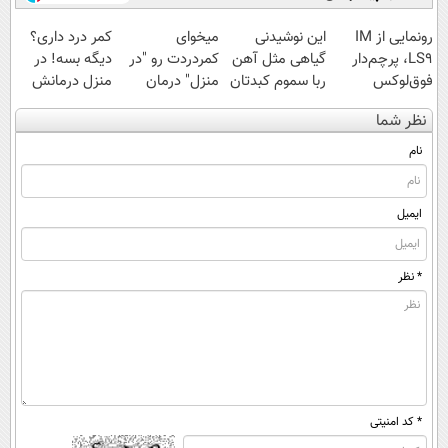
رونمایی از IM
این نوشیدنی
میخوای
کمر درد داری؟
LS9، پرچم‌دار
گیاهی مثل آهن
کمردردت رو "در
دیگه بسه! در
فوق‌لوکس
ربا سموم کبدتان
منزل" درمان
منزل درمانش
EREV وارد بازار
را نابود می کند
کنی؟ (◂فیلم +
کن
نظر شما
ایران شد
◂پرسش‌نامه)
(◀پرسش‌نامه)
نام
ایمیل
* نظر
* کد امنیتی