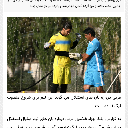
تیم بیشتر با یکدیگر هماهنگ شود. مراسم شام ما یک کار حرفه ای بود و ایشان کار
پیامک
سرگرمی
جالبی انجام دادند و روز قرعه کشی انجام شد و با یک تیر دو نشان زدند.
روانشناسی
فناوری
آشپزی
گوناگون
دانلود
حوادث
محیط زیست
سلامت
فرهنگی
بین الملل
اجتماعی
مربی دروازه بان های استقلال می گوید این تیم برای شروع متفاوت
حیات وحش
لیگ آماده است.
سیاست خارجی
به گزارش ایلنا، بهزاد غلامپور مربی دروازه بان های تیم فوتبال استقلال
درباره قرعه آبی پوشان در لیگ نوزدهم گفت: قرعه برای ما فرقی نمی