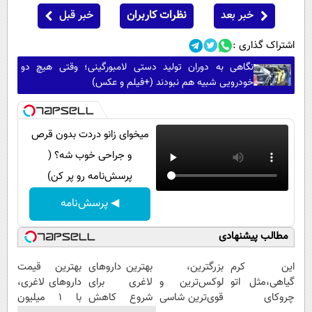
خبر بعد
نظرات کاربران
خبر قبل
اشتراک گذاری :
نگاهی به دوران تولید دستی لامبورگینی؛ وقتی هیچ دو
خودرویی شبیه هم نبودند (+فیلم و عکس)
میخوای زانو دردت بدون قرص
و جراحی خوب شه؟ (
پرسش‌نامه رو پر کن)
◀ پرسش‌نامه
مطالب پیشنهادی
این کرم
بزرگترین،
بهترین داروهای
بهترین قیمت
گیاهی،مثل اتو
لوکس‌ترین و
لاغری برای
داروهای لاغری،
چروکای
قوی‌ترین شاسی
شروع کاهش
با ۱ میلیون