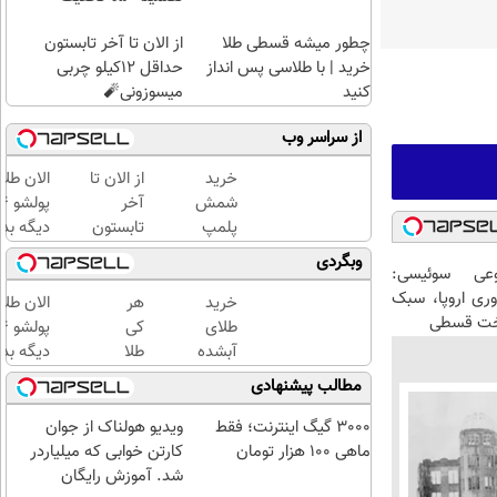
چطور میشه قسطی طلا
از الان تا آخر تابستون
خرید | با طلاسی پس انداز
حداقل 12کیلو چربی
کنید
میسوزونی🧨
از سراسر وب
خرید
از الان تا
الان طلا
شمش
آخر
پلمپ
تابستون
دیگه بده
طلاسی،
حداقل
سرمایه‌گ
وبگردی
عی سوئیسی:
از ۰.۵
12کیلو
طلا با ا
وری اروپا، سبک
گرم تا
چربی
بی‌بهره
خرید
هر
الان طلا
اخت قسطی
۱۰ گرم
میسوزونی
طلای
کی
🧨
آبشده
طلا
دیگه بده
حتی با
داره،
سرمایه‌گ
مطالب پیشنهادی
۱۰۰هزارتومان
غم
طلا با ا
نداره!
بی‌بهره
3000 گیگ اینترنت؛ فقط
ویدیو هولناک از جوان
😊💎
ماهی 100 هزار تومان
کارتن خوابی که میلیاردر
(خرید
شد. آموزش رایگان