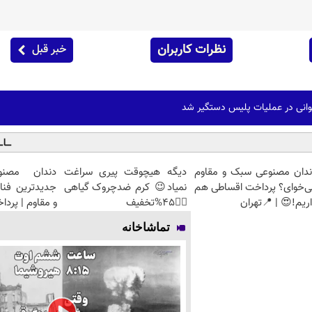
نظرات کاربران
خبر قبل
ندان مصنوعی سبک و مقاوم
دیگه هیچوقت پیری سراغت
دندان مصنو
ی‌خوای؟ پرداخت اقساطی هم
نمیاد😉 کرم ضدچروک گیاهی
جدیدترین فنا
ریم!😍 | 📍تهران
👈🏻45%تخفیف
و مقاوم | پرد
تماشاخانه