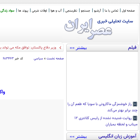
صفحه اول
تماس با ما
آرشیو
جستجو
نظرسنجی
آب و هوا
اوقات شرعی
پیوند ها
سواد زندگی
فیلم
بیشتر »»
وزیر دفاع پاکستان: توافق مکه می تواند 
صفحه نخست
»
سیاسی
کد خبر
۶۸۳۴۶۳
واک
راز خوشمزگی ماکارونی با سویا که طعم آن را
چند برابر بهتر می‌کند
روایت شنیده نشده از رئیس کلانتری ۱۲
میناب و لحظه بمباران
آموزش زبان انگلیسی
بیشتر »»