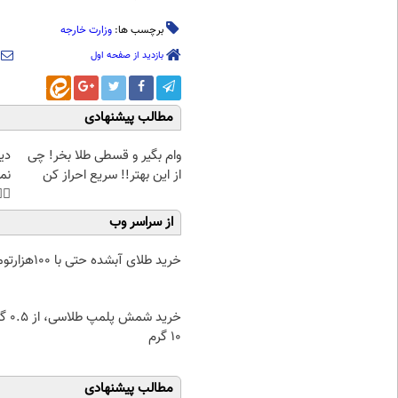
وزارت خارجه
برچسب ها:
بازدید از صفحه اول
مطالب پیشنهادی
غت
وام بگیر و قسطی طلا بخر! چی
هی
از این بهتر!! سریع احراز کن
45%تخفیف
از سراسر وب
خرید طلای آبشده حتی با ۱۰۰هزارتومان
۰.۵ گرم تا
۱۰ گرم
مطالب پیشنهادی