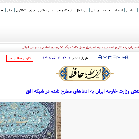
سیاسی
اقتصاد
جامعه
ورزشی
بین الملل
فرهنگ و هنر
علم و دانش
قرآن
گوناگون
فیلم
عصر 
به عنوان یک ناتوی اسلامی علیه اسرائیل عمل کند/ دیگر کشورهای اسلامی هم می توانند به آن بپیوندن
_
‍‍‍ پ
پ
تاریخ انتشار:
۲۲:۱۹ - ۱۷-۰۵-۱۳۹۸
‌گزارش خطا در خبر
نش وزارت خارجه ایران به ادعاهای مطرح شده در شبکه افق