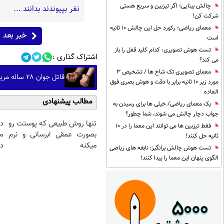
چالش بینایی؛ اگر تیزبین و سریع هستی
نفر بپیوندند بدانند ...
شرکت کن!
معمای ریاضی؛ رکورد حل این چالش 10 ثانیه
خبر بعد
است
تست هوش تصویری: کدام کلید قفل را باز
اشتراک گذاری :
می کند؟
معمای تصویری تک شاخ ها / تشخیص 3
قاتل جوان ۲۸ ساله مریوانی در عملیات پلیس دستگیر شد
مورد زیر 10 ثانیه برابر با دقت و هوش بصری فوق
العاده
مطالب پیشنهادی
یک معمای ریاضی/ خیلی ها برای رسیدن به
جواب دچار چالش می شوند، شما چطور؟
تنها روش طبیعی که پوستت رو
د
فقط تیزبین ها می توانند این معما را در 10
بصورت عمقی ابرسانی و نرم
م
ثانیه حل کنند!
میکنه
دا
تست هوش چالش برانگیز: نابغه های ریاضی
الگوی پنهان این معما را پیدا کنند!