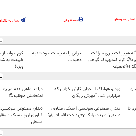
ارسال به دوستان
نسخه چاپی
ارسال به تلگرام
ز جلبک، هدیه
جوانی را به پوست خود هدیه
دیگه هیچوقت پیری سرا
رید با تخفیف
دهید...
نمیاد😉 کرم ضدچروک گیا
ویژه)
👈
نی رویا نیست!
ویدیو هولناک از جوان کارتن خوابی که
امتحانش مجانیه😉
میلیاردر شد. آموزش رایگان
وعی سوئیسی: جدیدترین
دندان مصنوعی سوئیسی | سبک، مقاوم،
خرید شمش پلمپ طلاسی، از 
ا، سبک و مقاوم | پرداخت
طبیعی! ویزیت رایگان+پرداخت اقساطی😍
قسطی