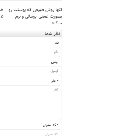
تنها روش طبیعی که پوستت رو
خر
بصورت عمقی ابرسانی و نرم
۰.۵ گرم تا
میکنه
نظر شما
نام
ایمیل
* نظر
* کد امنیتی