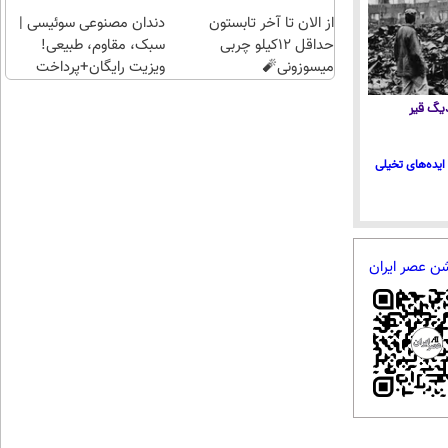
طلا با
از الان تا آخر تابستون
چند
دندان مصنوعی سوئیسی |
حداقل 12کیلو چربی
کلیک)
سبک، مقاوم، طبیعی!
میسوزونی🧨
ویزیت رایگان+پرداخت
اقساطی😍
 دیگ قیر
ایده‌های تخیلی
شن عصر ایران