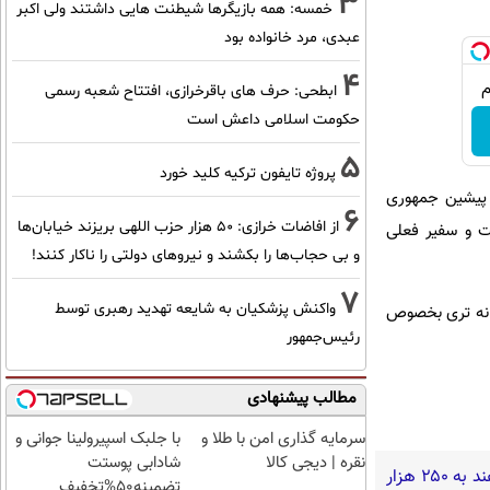
3
خمسه: همه بازیگرها شیطنت هایی داشتند ولی اکبر
عبدی، مرد خانواده بود
4
ابطحی: حرف های باقرخرازی، افتتاح شعبه رسمی
حکومت اسلامی داعش است
5
پروژه تایفون ترکیه کلید خورد
 پیشین جمهوری
6
از افاضات خرازی: ۵۰ هزار حزب اللهی بریزند خیابان‌ها
ماموریت خود، در خرداد ١٣٩٥ به کشور بازگشت و سفیر فعلی
و بی حجاب‌ها را بکشند و نیرو‌های دولتی را ناکار کنند!
7
واکنش پزشکیان به شایعه تهدید رهبری توسط
دانه تری بخصوص
رئیس‌جمهور
مطالب پیشنهادی
سرمایه گذاری امن با طلا و
با جلبک اسپیرولینا جوانی و
نقره | دیجی کالا
شادابی پوستت
گفته‌های یک روحانی تندرو و ردپای بیش از ۳ یا ۴ جرم جدی امنیتی و کیفری / آن‌هایی که می‌خواهند به ۲۵۰ هزار
تضمینه50%تخفیف