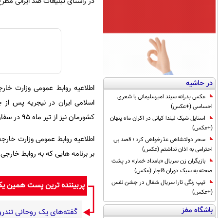
در راستای تبلیعات ضد ایرانی مطرح
در حاشیه
اطلاعیه روابط عمومی وزارت خار
عکس پدرانه سپند امیرسلیمانی با شعری
احساسی (+عکس)
کشورمان نیز از تیر ماه ٩٥ در سفارت جمهوری اسلامی ایران در ابوجا مستقر می باشد.
استایل شیک لیندا کیانی در اکران ماه پنهان
(+عکس)
اطلاعیه روابط عمومی وزارت خارج
سحر دولتشاهی عذرخواهی کرد ؛ قصد بی
احترامی به اذان نداشتم (عکس)
بر برنامه هایی که به روابط خارجی
بازیگران زن سریال «بامداد خمار» در پشت
صحنه به سبک دوران قاجار (عکس)
تیپ رنگی تارا سریال شغال در جشن نفس
پربیننده ترین پست همین ی
(+عکس)
باشگاه مغز