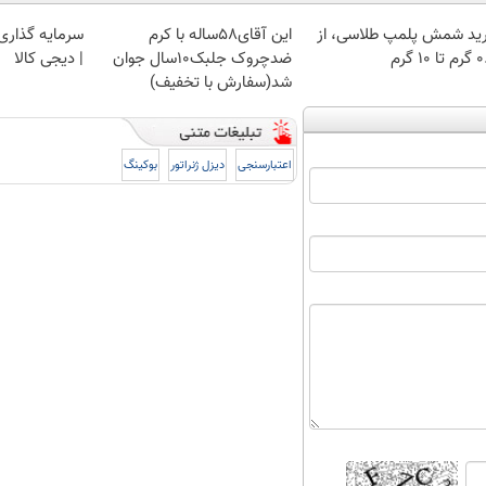
ید شمش پلمپ طلاسی، از
این آقای58ساله با کرم
سرمایه گذاری ا
 ۱۰ گرم
ضدچروک جلبک10سال جوان
| دیجی کالا
شد(سفارش با تخفیف)
اعتبارسنجی
دیزل ژنراتور
بوکینگ