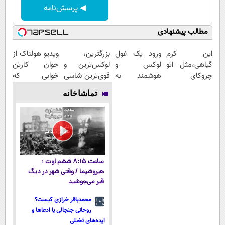
◀ پرسش‌نامه
مطالب پیشنهادی
این کرم
ورود یک غول
بزرگترین،
ویدیو هولناک از
گیاهی،مثل اتو
لوکس و
لوکس‌ترین و
جوان کارتن
چروکای
هوشمند به
قوی‌ترین شاسی
خوابی که
پوستتوصاف
ایران، IM LS9
بلند EREV در
میلیاردر شد.
تماشاخانه
میکنه!50%تخفیف
رسماً رونمایی
در ایران رونمایی
آموزش رایگان
شد
شد
ساعت ۸:۱۵ ششم اوت ؛
هیروشیما / وقتی شهر در دیگ
قیر می‌جوشید
محمدباقر خرازی کیست؟
روحانی جنجالی با ادعاها و
ایده‌های تخیلی