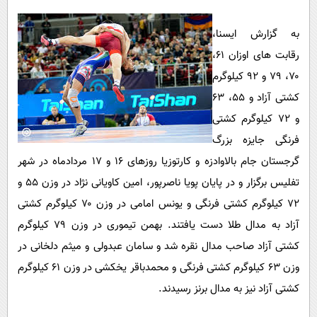
پیامک
سرگرمی
روانشناسی
به گزارش ایسنا،
فناوری
رقابت های اوزان ۶۱،
آشپزی
گوناگون
۷۰، ۷۹ و ۹۲ کیلوگرم
دانلود
حوادث
کشتی آزاد و ۵۵، ۶۳
محیط زیست
و ۷۲ کیلوگرم کشتی
سلامت
فرنگی جایزه بزرگ
گرجستان جام بالاوادزه و کارتوزیا روزهای ۱۶ و ۱۷ مردادماه در شهر
فرهنگی
تفلیس برگزار و در پایان پویا ناصرپور، امین کاویانی نژاد در وزن ۵۵ و
بین الملل
۷۲ کیلوگرم کشتی فرنگی و یونس امامی در وزن ۷۰ کیلوگرم کشتی
اجتماعی
آزاد به مدال طلا دست یافتند. بهمن تیموری در وزن ۷۹ کیلوگرم
حیات وحش
کشتی آزاد صاحب مدال نقره شد و سامان عبدولی و میثم دلخانی در
وزن ۶۳ کیلوگرم کشتی فرنگی و محمدباقر یخکشی در وزن ۶۱ کیلوگرم
سیاست خارجی
کشتی آزاد نیز به مدال برنز رسیدند.