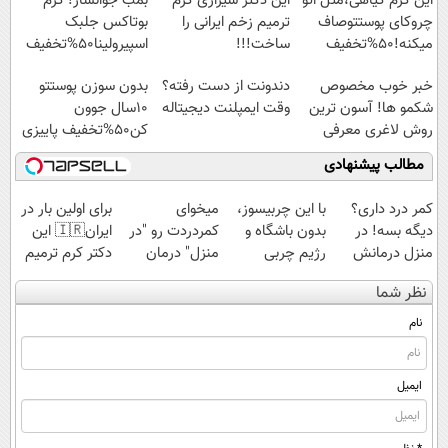
این کرم گیاهی،مثل اتو
این دکتر شیرازی کرم
بمب جوانساز! کرم
چروکای پوستتوصاف
ترمیم زخم ایرانی را
بوتاکس جلبک
میکنه!50%تخفیف
ساخت!!!
اسپیرولینا50%تخفیف
خبر خوب مخصوص
دندونت از دست رفته؟
بدون سوزن پوستتو
شکمو ها! آسون ترین
وقت ایمپلنت دیجیتاله
10سال جوون
روش لاغری معرفی
کن50%تخفیف پاییزی
شد
مطالب پیشنهادی
کمر درد داری؟
با این چربیسوز،
میخوای
برای اولین بار در
دیگه بسه! در
بدون باشگاه و
کمردردت رو "در
ایران🇮🇷 این
منزل درمانش
رژیم چربی
منزل" درمان
دکتر کرم ترمیم
کن
هایتان را آب
کنی؟ (◂فیلم +
کننده 23 روزه
نظر شما
(◀پرسش‌نامه)
کنید!
◂پرسش‌نامه)
ساخت!
نام
ایمیل