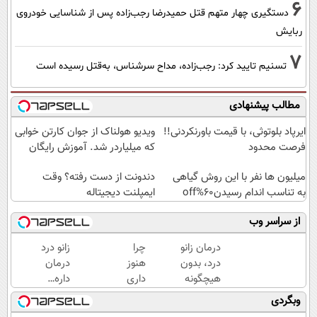
6
دستگیری چهار متهم قتل حمیدرضا رجب‌زاده پس از شناسایی خودروی
ربایش
7
تسنیم تایید کرد: رجب‌زاده، مداح سرشناس، به‌قتل رسیده است
مطالب پیشنهادی
ایرپاد بلوتوثی، با قیمت باورنکردنی!!
ویدیو هولناک از جوان کارتن خوابی
فرصت محدود
که میلیاردر شد. آموزش رایگان
میلیون ها نفر با این روش گیاهی
دندونت از دست رفته؟ وقت
به تناسب اندام رسیدن60%off
ایمپلنت دیجیتاله
از سراسر وب
درمان زانو
چرا
زانو درد
درد، بدون
هنوز
درمان
هیچگونه
داری
داره…
عوارض در
با درد
چرا
وبگردی
منزل
راه
هنوز