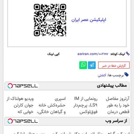
اپلیکیشن عصر ایران
لینک کوتاه:
کپی لینک
‌گزارش خطا در خبر
برچسب ها:
کشتی
مطالب پیشنهادی
آرتروز مفاصل
رونمایی از IM
اسپری
ویدیو هولناک از
خود را به طور
LS9، پرچم‌دار
حشره‌کش خانه
جوان کارتن
قطعی درمان
فوق‌لوکس
و گیاهان خانگی،
خوابی که
کنید!
EREV وارد بازار
نابودکننده انواع
میلیاردر شد.
از سراسر وب
◗پرسش‌نامه◖
ایران شد
حشرات خانگی و
آموزش رایگان
آفات