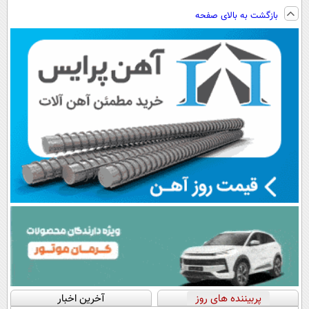
EREV در ایران
ویزیت
فناوری اروپا،
ساخت!!!
بازگشت به بالای صفحه
رایگان+پرداخت
سبک و مقاوم |
اقساطی😍
پرداخت قسطی
پربیننده های روز
آخرین اخبار