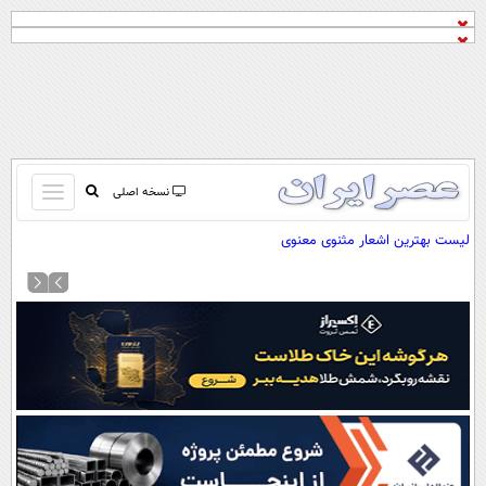
باز
نسخه اصلی
و
صفحه اول
لیست بهترین اشعار مثنوی معنوی
بسته
تماس با ما
کردن
آرشیو
منو
جستجو
نظرسنجی
آب و هوا
اوقات شرعی
پیوند ها
سواد زندگی