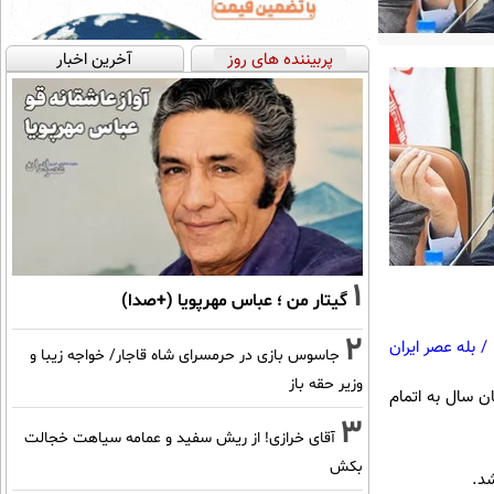
پربیننده های روز
آخرین اخبار
1
گیتار من ؛ عباس مهرپویا (+صدا)
2
/
بله عصر ایران
جاسوس بازی در حرمسرای شاه قاجار/ خواجه زیبا و
وزیر حقه باز
ن سال به اتمام
3
آقای خرازی! از ریش سفید و عمامه سیاهت خجالت
بکش
شد.