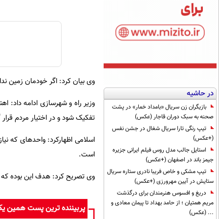
وی بیان کرد: اگر خودمان زمین ندا
در حاشیه
وزیر راه و شهرسازی ادامه داد: اهت
بازیگران زن سریال «بامداد خمار» در پشت
تفکیک شود و در اختیار مردم قرار گی
صحنه به سبک دوران قاجار (عکس)
تیپ رنگی تارا سریال شغال در جشن نفس
(+عکس)
اسلامی اظهارکرد: واحدهای که نیاز
استایل جالب مدل روس فیلم ایرانی جزیره
است.
جیمز باند در اصفهان (+عکس)
تیپ مشکی و خاص فریبا نادری ستاره سریال
وی تصریح کرد: هدف این بوده که تا
ستایش در آیین مهرورزی (+عکس)
دریغ و افسوس هنرمندان برای درگذشت
مریم همتیان ؛ از حامد بهداد تا پیمان معادی و
پربیننده ترین پست همین ی
... (عکس)