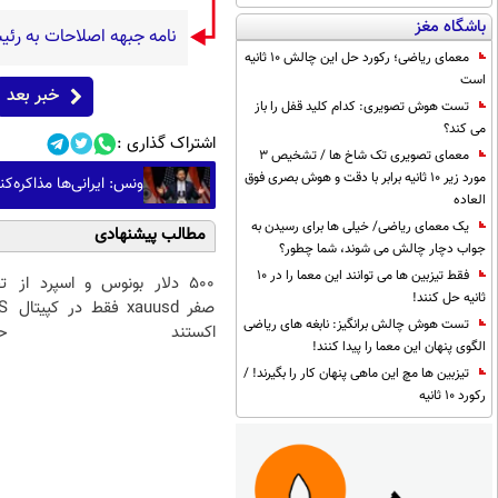
باشگاه مغز
نامه جبهه اصلاحات به رئی
معمای ریاضی؛ رکورد حل این چالش 10 ثانیه
است
خبر بعد
تست هوش تصویری: کدام کلید قفل را باز
می کند؟
اشتراک گذاری :
معمای تصویری تک شاخ ها / تشخیص 3
مورد زیر 10 ثانیه برابر با دقت و هوش بصری فوق
ونس: ایرانی‌ها مذاکره
العاده
یک معمای ریاضی/ خیلی ها برای رسیدن به
مطالب پیشنهادی
جواب دچار چالش می شوند، شما چطور؟
فقط تیزبین ها می توانند این معما را در 10
۵۰۰ دلار بونوس و اسپرد از
تح
ثانیه حل کنند!
صفر xauusd فقط در کپیتال
تست هوش چالش برانگیز: نابغه های ریاضی
اکستند
حت
الگوی پنهان این معما را پیدا کنند!
تیزبین ها مچ این ماهی پنهان کار را بگیرند! /
رکورد 10 ثانیه