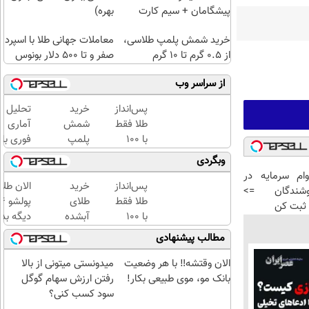
پیشگامان + سیم کارت
بهره)
رایگان
خرید شمش پلمپ طلاسی،
معاملات جهانی طلا با اسپرد
از ۰.۵ گرم تا ۱۰ گرم
صفر و تا ۵۰۰ دلار بونوس
از سراسر وب
پس‌انداز
خرید
تحلیل
طلا فقط
شمش
آماری
با ۱۰۰
پلمپ
فوری با
هزارتومان
طلاسی،
نرم
وبگردی
(امن و
از ۰.۵
افزار
رد وام سرمایه در
راحت)
گرم تا
SPSS
پس‌انداز
خرید
الان طلا
شندگان =>
۱۰ گرم
به
طلا فقط
طلای
ثبت کن
همراه
با ۱۰۰
آبشده
دیگه بده
آموزش
هزارتومان
حتی با
سرمایه‌گ
مطالب پیشنهادی
کامل
(امن و
۱۰۰هزارتومان
طلا با ا
حتی
راحت)
بی‌بهره
الان وقتشه‼️ با هر وضعیت
میدونستی میتونی از بالا
یک
بانک مو، موی طبیعی بکار!
رفتن ارزش سهام گوگل
روزه !!
سود کسب کنی؟