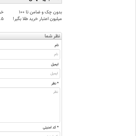
بدون چک و ضامن تا 100
خر
میلیون اعتبار خرید طلا بگیر!
۰.۵ گرم تا
نظر شما
نام
ایمیل
* نظر
* کد امنیتی