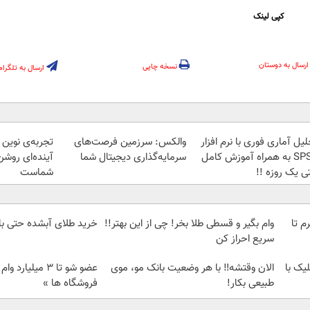
کپی لینک
ارسال به دوستان
نسخه چاپی
ارسال به تلگرام
یل آماری فوری با نرم افزار
والکس: سرزمین فرصت‌های
تجربه‌ی نوین 
SPSS به همراه آموزش کامل
سرمایه‌گذاری دیجیتال شما
آینده‌ای روشن 
ی یک روزه !!
شماست
لمپ طلاسی، از ۰.۵ گرم تا
وام بگیر و قسطی طلا بخر! چی از این بهتر!!
خرید طلای آبشده حتی با ۱۰۰هزارتوما
سریع احراز کن
یک با
الان وقتشه‼️ با هر وضعیت بانک مو، موی
عضو شو تا 3 میلیار
طبیعی بکار!
فروشگاه ها »