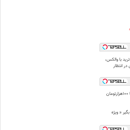
ترید با والکس،
در انتظار
ن
د وام بگیر « ویژه