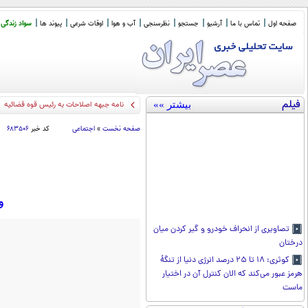
صفحه اول
تماس با ما
آرشیو
جستجو
نظرسنجی
آب و هوا
اوقات شرعی
پیوند ها
سواد زندگی
فیلم
بیشتر »»
نامه جبهه اصلاحات به رئیس قوه قضائیه
صفحه نخست
»
اجتماعی
کد خبر
۶۸۳۵۰۶
و
تصاویری از انحراف خودرو و گیر کردن میان
درختان
کوثری: ۱۸ تا ۲۵ درصد انرژی دنیا از تنگۀ
هرمز عبور می‌کند که الان کنترل آن در اختیار
ماست