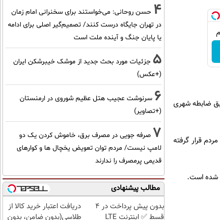
4
حسن روحانی: می‌خواستند برای سخنرانی امام زمان
در تهران جایگاه درست کنند/ تصمیم‌گیر اصلی برای ادامه
یا پایان جنگ و آینده ملت است
5
جزئیات مورد بحث جدید از موشک خیبرشکن ایران
(+عکس)
6
سرنوشت عجیب هتل عظیم شوروی در ارمنستان
 طبق ضابطه شهری
(+تصاویر)
7
صرفه جویی در مصرف برق، خاموش کردن یک دو
مردم قرار گرفته
لامپ نیست/ مردم توان تعویض یخچال ها و کوارهای
قدیمی پرمصرف را ندارند
م شده است.
مطالب پیشنهادی
بدون پیش پرداخت در 4
دریافت اعتبار خرید کالا از
قسط ✅ اینترنت LTE
طلاسی(بدون ضامن، بدون