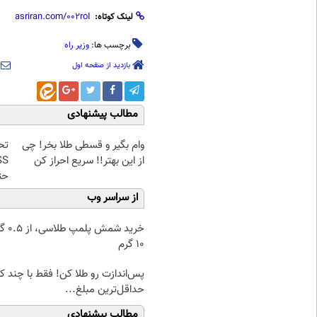
لینک کوتاه:
برچسب ها:
وزیر راه
بازدید از صفحه اول
مطالب پیشنهادی
وام بگیر و قسطی طلا بخر! چی
تحل
از این بهتر!! سریع احراز کن
حت
از سراسر وب
خرید شمش پ
۱۰ گرم
پس‌اندازت رو طلا کن! فقط با چند کل
حداقل‌ترین مبلغ...
مطالب پیشنهادی