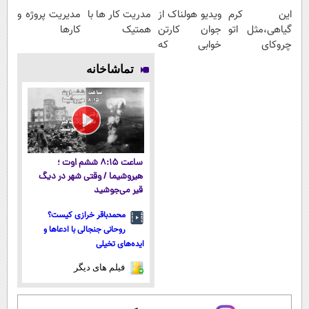
این کرم
ویدیو هولناک از
مدریت کار ها با
مدیریت پروژه و
گیاهی،مثل اتو
جوان کارتن
همتیک
کارها
چروکای
خوابی که
پوستتوصاف
میلیاردر شد.
تماشاخانه
میکنه!50%تخفیف
آموزش رایگان
ساعت ۸:۱۵ ششم اوت ؛
هیروشیما / وقتی شهر در دیگ
قیر می‌جوشید
محمدباقر خرازی کیست؟
روحانی جنجالی با ادعاها و
ایده‌های تخیلی
فیلم های دیگر