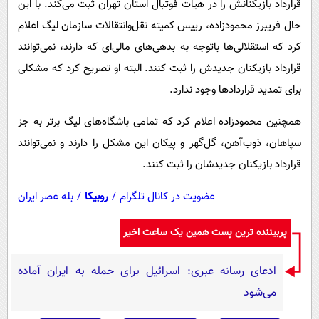
قرارداد بازیکنانش را در هیات فوتبال استان تهران ثبت می‌کند. با این
پیامک
سرگرمی
حال فریبرز محمودزاده، رییس کمیته نقل‌وانتقالات سازمان لیگ اعلام
روانشناسی
فناوری
کرد که استقلالی‌ها باتوجه به بدهی‌های مالی‌ای که دارند، نمی‌توانند
آشپزی
گوناگون
قرارداد بازیکنان جدیدش را ثبت کنند. البته او تصریح کرد که مشکلی
دانلود
حوادث
برای تمدید قراردادها وجود ندارد.
محیط زیست
همچنین محمودزاده اعلام کرد که تمامی باشگاه‌های لیگ برتر به جز
سلامت
سپاهان، ذوب‌آهن، گل‌گهر و پیکان این مشکل را دارند و نمی‌توانند
قرارداد بازیکنان جدیدشان را ثبت کنند.
فرهنگی
بین الملل
عضویت در کانال تلگرام
/
روبیکا
/
بله عصر ایران
اجتماعی
پربیننده ترین پست همین یک ساعت اخیر
حیات وحش
ادعای رسانه عبری: اسرائیل برای حمله به ایران آماده
سیاست خارجی
می‌شود