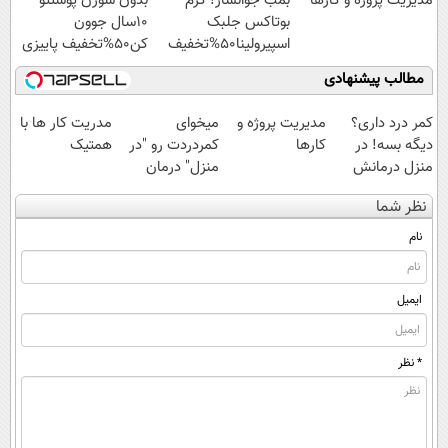
مدیریت پروژه و کارها
بمب جوانساز! کرم
بدون سوزن پوستتو
بوتاکس جلبک
10سال جوون
اسپیرولینا50%تخفیف
کن50%تخفیف پاییزی
مطالب پیشنهادی
کمر درد داری؟
مدیریت پروژه و
میخوای
مدریت کار ها با
دیگه بسه! در
کارها
کمردردت رو "در
همتیک
منزل درمانش
منزل" درمان
کن
کنی؟ (◂فیلم +
نظر شما
(◀پرسش‌نامه)
◂پرسش‌نامه)
نام
ایمیل
* نظر