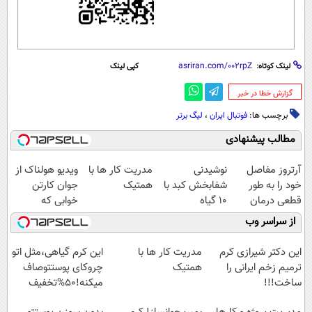
لینک کوتاه:
کپی لینک
‌گزارش خطا در خبر
برچسب ها:
فوتبال ایران
،
لیگ برتر
مطالب پیشنهادی
آرتروز مفاصل
نوشیدنی
مدریت کار ها با
ویدیو هولناک از
خود را به طور
شفابخش کبد با
همتیک
جوان کارتن
قطعی درمان
10 گیاه
خوابی که
کنید!
موثر(تخفیف تا
میلیاردر شد.
از سراسر وب
◗پرسش‌نامه◖
امشب)
آموزش رایگان
این دکتر شیرازی کرم
مدریت کار ها با
این کرم گیاهی،مثل اتو
ترمیم زخم ایرانی را
همتیک
چروکای پوستتوصاف
ساخت!!!
میکنه!50%تخفیف