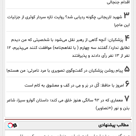
اقدام جنجالی
3
شهید لاریجانی چگونه ردیابی شد؟ روایت تازه سردار کوثری از جزئیات
این ماجرا
4
پزشکیان‌: آنچه گاهی از رهبر نقل می‌شود با شخصیتی که من دیدم
تطابق ندارد/ گفتند سه چهارم ( با تفاهم‌نامه) موافقت کنند می‌پذیرم، 12
نفر از 13 نفر رأی دادند و پذیرفتند
5
پیام روشن پزشکیان در گفت‌و‌گوی تصویری با مرد نامرئی: من هستم!
6
امروز با حافظ: گُل در بَر و مِی در کَف و معشوق به کام است
7
معماری که در 92 سالگی هنوز خلق می کند؛ داستان آلوارو سیزا، شاعر
بتن و نور (+تصاویر)
مطالب پیشنهادی