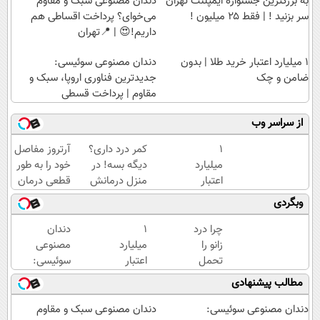
به بزرگترین جشنواره ایمپلنت تهران
دندان مصنوعی سبک و مقاوم
سر بزنید ! | فقط ۲۵ میلیون !
می‌خوای؟ پرداخت اقساطی هم
داریم!😍 | 📍تهران
۱ میلیارد اعتبار خرید طلا | بدون
دندان مصنوعی سوئیسی:
ضامن و چک
جدیدترین فناوری اروپا، سبک و
مقاوم | پرداخت قسطی
از سراسر وب
۱
کمر درد داری؟
آرتروز مفاصل
میلیارد
دیگه بسه! در
خود را به طور
اعتبار
منزل درمانش
قطعی درمان
خرید
کن
کنید!
وبگردی
طلا |
(◀پرسش‌نامه)
◗پرسش‌نامه◖
بدون
چرا درد
۱
دندان
ضامن
زانو را
میلیارد
مصنوعی
و چک
تحمل
اعتبار
سوئیسی:
می‌کنی؟
خرید
جدیدترین
مطالب پیشنهادی
خیلی
طلا |
فناوری
ساده
بدون
اروپا،
دندان مصنوعی سوئیسی:
دندان مصنوعی سبک و مقاوم