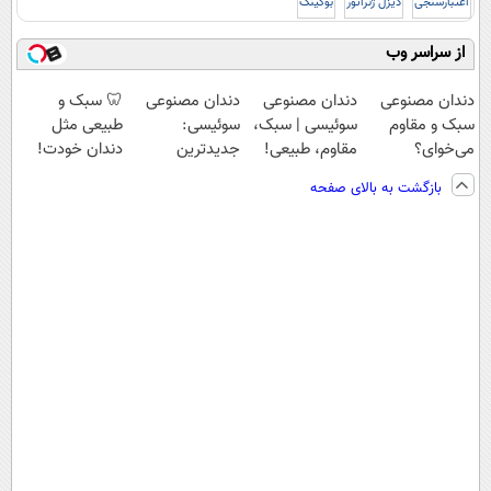
اعتبارسنجی
دیزل ژنراتور
بوکینگ
از سراسر وب
دندان مصنوعی
دندان مصنوعی
دندان مصنوعی
🦷 سبک و
سبک و مقاوم
سوئیسی | سبک،
سوئیسی:
طبیعی مثل
می‌خوای؟
مقاوم، طبیعی!
جدیدترین
دندان خودت!
پرداخت اقساطی
ویزیت
فناوری اروپا،
نصب آسان و
بازگشت به بالای صفحه
هم داریم!😍 |
رایگان+پرداخت
سبک و مقاوم |
پرداخت اقساطی
📍تهران
اقساطی😍
پرداخت قسطی
💳 📍 تهران