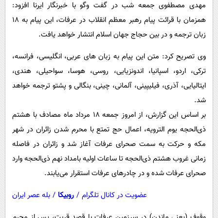
پیامک
مهدی مصطفوی جمعه شب در گفت وگو با خبرنگار ایرنا افزود:
سرگرمی
همزمان با قرائت پیام رهبر معظم انقلاب در عرفات، این پیام به 18
روانشناسی
فناوری
زبان ترجمه و در بین حجاج جهان اسلام انتشار خواهد یافت.
آشپزی
گوناگون
وی تصریح کرد: متن این پیام به زبان های عربی، انگلیسی، فرانسه،
دانلود
حوادث
ترکی، اردو، اسپانیا، اندونزیایی، روسی، هوسا، سواحیلی، هندی،
محیط زیست
ایتالیایی، آذری، فیلیپینی، آلمانی، چینی، بنگالی و پشتو ترجمه خواهد
سلامت
شد.
فرهنگی
بر اساس این گزارش، از امروز جمعه ۱۸ مرداد ماه مصادف با هشتم
ذی‌الحجه یوم الترویه، اعمال حج تمتع با محرم شدن زائران در شهر
بین الملل
مکه و حرکت به سمت صحرای عرفات آغاز شد و زائران در فاصله
اجتماعی
زمانی غروب هشتم ذی‌الحجه تا ساعات اولیه بامداد نهم ذی‌الحجه وارد
حیات وحش
صحرای عرفات شده و در چادرهای عرفات استقرار می‌یابند.
سیاست خارجی
عضویت در کانال تلگرام
/
روبیکا
/
بله عصر ایران
وقوف (یعنی ماندن) در سرزمین عرفات با قصد قربت، پس از محرم