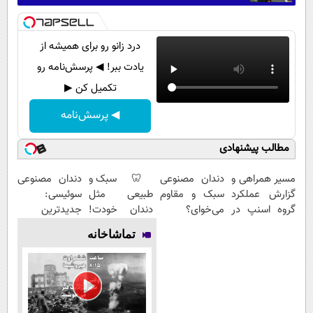
درد زانو رو برای همیشه از
یادت ببر! ◀ پرسش‌نامه رو
تکمیل کن ▶
◀ پرسش‌نامه
مطالب پیشنهادی
مسیر همراهی و
دندان مصنوعی
🦷 سبک و
دندان مصنوعی
گزارش عملکرد
سبک و مقاوم
طبیعی مثل
سوئیسی:
گروه اسنپ در
می‌خوای؟
دندان خودت!
جدیدترین
۱۴۰۴
پرداخت
نصب آسان و
فناوری اروپا،
تماشاخانه
اقساطی هم
پرداخت
سبک و مقاوم |
داریم!😍 | 📍
اقساطی 💳 📍
پرداخت قسطی
تهران
تهران