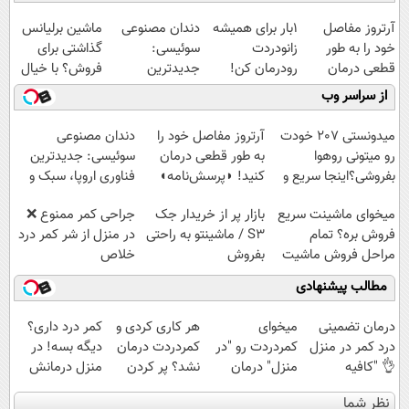
آرتروز مفاصل
1بار برای همیشه
دندان مصنوعی
ماشین برلیانس
خود را به طور
زانودردت
سوئیسی:
گذاشتی برای
قطعی درمان
رودرمان کن!
جدیدترین
فروش؟ با خیال
کنید!
(تکنولوژی آلمان)
فناوری اروپا،
راحت بفروش
از سراسر وب
◗پرسش‌نامه◖
◂پرسشنامه▸
سبک و مقاوم |
پرداخت قسطی
میدونستی 207 خودت
آرتروز مفاصل خود را
دندان مصنوعی
رو میتونی روهوا
به طور قطعی درمان
سوئیسی: جدیدترین
بفروشی؟اینجا سریع و
کنید! ◗پرسش‌نامه◖
فناوری اروپا، سبک و
راحت بفروش
مقاوم | پرداخت
میخوای ماشینت سریع
بازار پر از خریدار جک
جراحی کمر ممنوع ❌
قسطی
فروش بره؟ تمام
S3 / ماشینتو به راحتی
در منزل از شر کمر درد
مراحل فروش ماشیت
بفروش
خلاص
رو به ما بسپر
شوید◂پرسش‌نامه
مطالب پیشنهادی
درمان تضمینی
میخوای
هر کاری کردی و
کمر درد داری؟
درد کمر در منزل
کمردردت رو "در
کمردردت درمان
دیگه بسه! در
👌 "کافیه
منزل" درمان
نشد؟ پر کردن
منزل درمانش
پرسش‌نامه رو پر
کنی؟ (◂فیلم +
پرسشنامه و
کن
نظر شما
کنی"
◂پرسش‌نامه)
دریافت راه حل
(◀پرسش‌نامه)