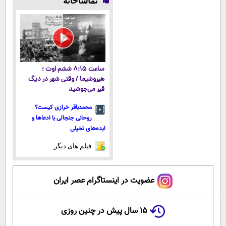
تماشاخانه
میکنه!50%تخفیف
آموزش رایگان
دارد(کلیک
بدی(50%تخفیف
جهت سفارش)
تا امشب)
ساعت ۸:۱۵ ششم اوت ؛
هیروشیما / وقتی شهر در دیگ
قیر می‌جوشید
محمدباقر خرازی کیست؟
روحانی جنجالی با ادعاها و
ایده‌های تخیلی
فیلم های دیگر
عضویت در اینستاگرام عصر ایران
۱۵ سال پیش در چنین روزی