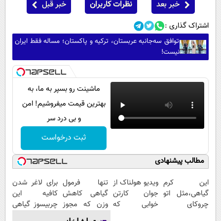
خبر بعد
نظرات کاربران
خبر قبل
اشتراک گذاری :
توافق سه‌جانبه عربستان، ترکیه و پاکستان؛ مساله فقط ایران
نیست!
ماشینت رو بسپر به ما، به
بهترین قیمت میفروشیم! امن
و بی درد سر
ثبت درخواست
مطالب پیشنهادی
این کرم
ویدیو هولناک از
تنها فرمول
برای لاغر شدن
گیاهی،مثل اتو
جوان کارتن
گیاهی کاهش
کافیه این
چروکای
خوابی که
وزن که مجوز
چربیسوز گیاهی
پوستتوصاف
میلیاردر شد.
وزارت بهداشت
رو سفارش