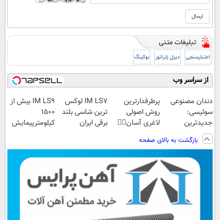
اعتبارسنجی
دیزل ژنراتور
بوکینگ
از سراسر وب
دندان مصنوعی
پرطرفدارترین
IM LS7 لوکس
IM LS9 بیش از
سوئیسی:
روش اصولی
ترین شاسی بلند
1500
جدیدترین
لاغری آسان👈🏻
برقی ایران
کیلومترپیمایش
فناوری اروپا،
چربیسوز
با یکبار شارژ
بازگشت به بالای صفحه
سبک و مقاوم |
گیاهی(تخفیف
پرداخت قسطی
فقط امروز)