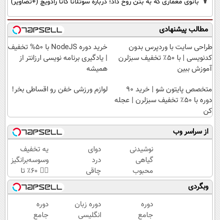
بانوی معماری که به بتن روح داد؛ درباره سوتلانا کانا رادویچ (+تصاویر)
مطالب پیشنهادی
طراحی سایت با وردپرس بدون
خرید دوره NodeJS با ۵۰% تخفیف
کدنویسی | با ۵۰٪ تخفیف سبزلرن
| یادگیری برنامه نویسی ارزانتر از
آموزش ببین
همیشه
متخصص پایتون شو | خرید 90
لوازم ورزشی خفن رو اقساطی بخر!
دوره با ۵۰٪ تخفیف سبزلرن | عجله
کن
از سراسر وب
نوشیدنی
دوای
یه تخفیف
گیاهی
درد
وسوسه‌برانگیز
محبوب
چاقی
👈🏻 60٪ تا
برای
این
امشب! با
وبگردی
افراد
نوشیدنی
چربیسوز
دارای
گیاهیه
گیاهی آسون
دوره
دوره زبان
دوره
اضافه
لاغر شو
جامع
انگلیسی
جامع