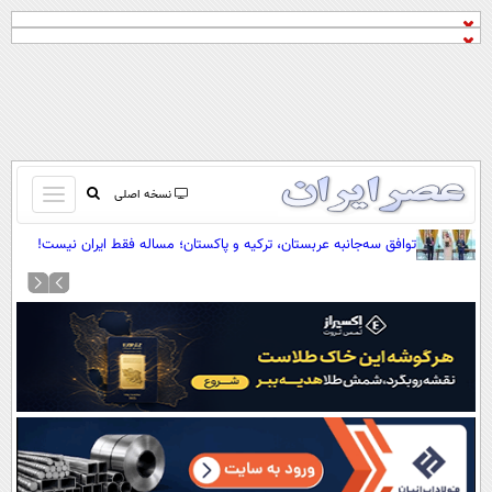
باز
نسخه اصلی
و
صفحه اول
توافق سه‌جانبه عربستان، ترکیه و پاکستان؛ مساله فقط ایران نیست!
بسته
تماس با ما
کردن
آرشیو
منو
جستجو
نظرسنجی
آب و هوا
اوقات شرعی
پیوند ها
سواد زندگی