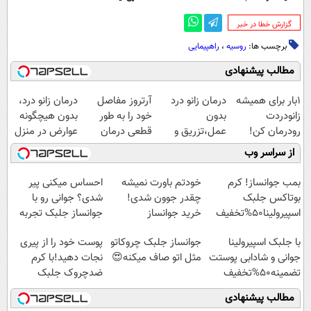
‌گزارش خطا در خبر
برچسب ها:
روسیه
،
راهپیمایی
مطالب پیشنهادی
1بار برای همیشه
درمان زانو درد
آرتروز مفاصل
درمان زانو درد،
زانودردت
بدون
خود را به طور
بدون هیچگونه
رودرمان کن!
عمل،تزریق و
قطعی درمان
عوارض در منزل
(تکنولوژی آلمان)
دارو
کنید!
(◂پرسش‌نامه)
از سراسر وب
◂پرسشنامه▸
(◂پرسش‌نامه)
◗پرسش‌نامه◖
بمب جوانساز! کرم
خودتم باورت نمیشه
احساس میکنی پیر
بوتاکس جلبک
چقدر جوون شدی!
شدی؟ جوانی رو با
اسپیرولینا50%تخفیف
خرید جوانساز
جوانساز جلبک تجربه
اسپیرولینا با تخفیف
کن
با جلبک اسپیرولینا
جوانساز جلبک چروکاتو
پوست خود را از پیری
ویژه
جوانی و شادابی پوستت
مثل اتو صاف میکنه😍
نجات دهید!با کرم
تضمینه50%تخفیف
ضدچروک جلبک
مطالب پیشنهادی