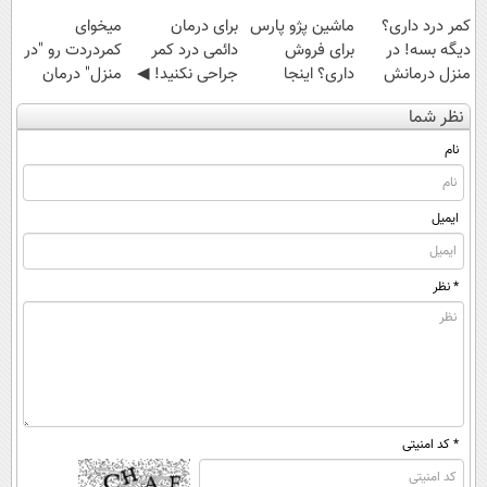
کمر درد داری؟
ماشین پژو پارس
برای درمان
میخوای
دیگه بسه! در
برای فروش
دائمی درد کمر
کمردردت رو "در
منزل درمانش
داری؟ اینجا
جراحی نکنید! ◀
منزل" درمان
کن
سریع بفروشش
پرسش‌نامه رو پر
کنی؟ (◂فیلم +
نظر شما
(◀پرسش‌نامه)
کن ▶
◂پرسش‌نامه)
نام
ایمیل
* نظر
* کد امنیتی