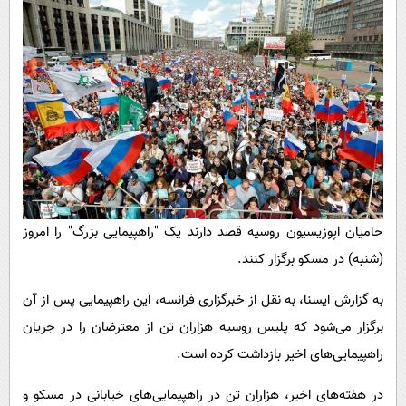
پیامک
سرگرمی
روانشناسی
فناوری
آشپزی
گوناگون
دانلود
حوادث
محیط زیست
سلامت
فرهنگی
حامیان اپوزیسیون روسیه قصد دارند یک "راهپیمایی بزرگ" را امروز
بین الملل
(شنبه) در مسکو برگزار کنند.
اجتماعی
به گزارش ایسنا، به نقل از خبرگزاری فرانسه، این راهپیمایی پس از آن
حیات وحش
برگزار می‌شود که پلیس روسیه هزاران تن از معترضان را در جریان
سیاست خارجی
راهپیمایی‌های اخیر بازداشت کرده است.
در هفته‌های اخیر، هزاران تن در راهپیمایی‌های خیابانی در مسکو و