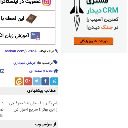
ینستاگرام عصر ایران
حظه با حافظ
 زبان انگلیسی
لینک کوتاه:
جرثقیل شهرداری
برچسب ها:
بازدید از صفحه اول
مطالب پیشنهادی
غت
وام بگیر و قسطی طلا بخر! چی
هی
از این بهتر!! سریع احراز کن
45%تخفیف
از سراسر وب