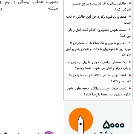
بصورت عمقی ابرسانی و نرم
ج
چالش بینایی؛ اگر تیزبین و سریع هستی
میکنه
و 
شرکت کن!
معمای ریاضی؛ رکورد حل این چالش 10 ثانیه
است
تست هوش تصویری: کدام کلید قفل را باز
می کند؟
معمای تصویری تک شاخ ها / تشخیص 3
مورد زیر 10 ثانیه برابر با دقت و هوش بصری فوق
العاده
یک معمای ریاضی/ خیلی ها برای رسیدن به
جواب دچار چالش می شوند، شما چطور؟
فقط تیزبین ها می توانند این معما را در 10
ثانیه حل کنند!
تست هوش چالش برانگیز: نابغه های ریاضی
الگوی پنهان این معما را پیدا کنند!