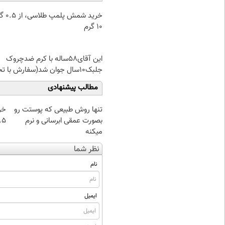
خرید شمش پ
۱۰ گرم
این آقای58ساله با کرم ضدچروک
جلبک10سال جوان شد(سفارش با تخفیف)
مطالب پیشنهادی
تنها روش طبیعی که پوستت رو
خر
بصورت عمقی ابرسانی و نرم
۰.۵ گرم تا
میکنه
نظر شما
نام
ایمیل