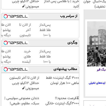
خرید | با طلاسی پس انداز
حداقل 12کیلو چربی
ضدچروک جلبک10سال جوان
کنید
میسوزونی🧨
تخفیف)
از سراسر وب
پس‌انداز
از الان تا
الان طلا
طلا فقط
آخر
با ۱۰۰
تابستون
دیگه بده
هزارتومان
حداقل
سرمایه‌گ
وبگردی
(امن و
12کیلو
طلا با ا
راحت)
چربی
بی‌بهره
پس‌انداز
خرید
الان طلا
میسوزونی
طلا فقط
طلای
🧨
با ۱۰۰
آبشده
دیگه بده
هزارتومان
حتی با
سرمایه‌گ
مطالب پیشنهادی
 دیگ قیر
(امن و
۱۰۰هزارتومان
طلا با ا
راحت)
بی‌بهره
3000 گیگ اینترنت؛ فقط
از الان تا آخر تابستون
ماهی 100 هزار تومان
حداقل 12کیلو چربی
ایده‌های تخیلی
میسوزونی🧨
⏳فرصت محدود!!
دندان مصنوعی سوئیسی |
3000گیگ اینترنت خانگی
سبک، مقاوم، طبیعی!