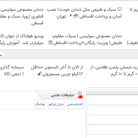
لمپ طلاسی، از ۰.۵ گرم تا
🦷 سبک و طبیعی مثل دندان خودت! نصب
دندان مصنوعی سوئیسی:
آسان و پرداخت اقساطی 💳 📍 تهران
فناوری اروپا، سبک و مقا
قسطی
دندان مصنوعی سوئیسی | سبک، مقاوم،
ویدیو هولناک از جوان کا
طبیعی! ویزیت رایگان+پرداخت اقساطی😍
میلیاردر شد. آموزش رایگ
ید شمش پلمپ طلاسی، از
از الان تا آخر تابستون حداقل
سرمایه گذاری ا
 ۱۰ گرم
12کیلو چربی میسوزونی🧨
| دیجی کالا
اعتبارسنجی
دیزل ژنراتور
بوکینگ