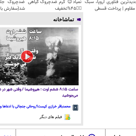
دیدترین فناوری اروپا، سبک
نمیاد😉 کرم ضدچروک گیاهی
مقاوم | پرداخت قسطی
👈🏻45%تخفیف
شد(سفارش با 
تماشاخانه
ساعت ۸:۱۵ ششم اوت ؛ هیروشیما / وقتی شهر در
می‌جوشید
محمدباقر خرازی کیست؟روحانی جنجالی با ادعاها و 
فیلم های دیگر