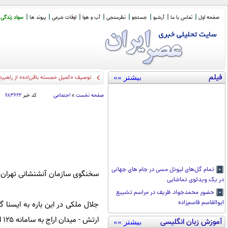
صفحه اول
تماس با ما
آرشیو
جستجو
نظرسنجی
آب و هوا
اوقات شرعی
پیوند ها
سواد زندگی
فیلم
بیشتر »»
توصیف «کمیل خجسته باقرزاده» از راهبرد
صفحه نخست
»
اجتماعی
کد خبر
۶۸۳۶۲۲
تمام گل‌های لیونل مسی در جام های جهانی
سخنگوی سازمان آنشنشانی تهران از
در یک ویدئوی تماشایی
حضور محمدجواد ظریف در مراسم تشییع
ابوالقاسم قاسم‌زاده
ارتش - میدان اراج به سامانه ۱۲۵ اعلام شد که بلافاصله دو ایستگاه به محل حادثه که یک کارگاه ساختمانی بود اعزام شدند.
آموزش زبان انگلیسی
بیشتر »»