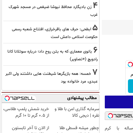
4
زنِ بادیگارد محافظ نیوشا ضیغمی در مسجد شهرک
غرب
5
ابطحی: حرف های باقرخرازی، افتتاح شعبه رسمی
حکومت اسلامی داعش است
6
بانوی معماری که به بتن روح داد؛ درباره سوتلانا کانا
رادویچ (+تصاویر)
7
خمسه: همه بازیگرها شیطنت هایی داشتند ولی اکبر
عبدی، مرد خانواده بود
مطالب پیشنهادی
سرمایه گذاری امن با طلا و
خرید شمش پلمپ طلاسی،
نقره | دیجی کالا
از ۰.۵ گرم تا ۱۰ گرم
چطور میشه قسطی طلا
از الان تا آخر تابستون
این آقای58ساله با کرم