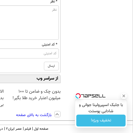
* نظر
* کد امنیتی
از سراسر وب
بدون چک و ضامن تا 100
میلیون اعتبار خرید طلا بگیر!
بده
بی‌
با جلبک اسپیرولینا جوانی و
شادابی پوستت
بازگشت به بالای صفحه
تضمینه50%تخفیف
تخفیف ویژه!
صفحه اول
فیلم
عصر ایران۲
درب