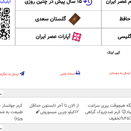
۱۵ سال پیش در چنین روزی
عضویت در ا
 ایران
گلستان سعدی
این ل
آپارات عصر ایران
آموزش
کپی لینک
ارسال به دوستان
نسخه چاپی
ارسال به تلگرام
ز جلبک، هدیه
از الان تا آخر تابستون حداقل
دیگه هیچوقت پیری سرا
رید با تخفیف
12کیلو چربی میسوزونی🧨
نمیاد😉 کرم ضدچروک گیا
ویژه)
👈