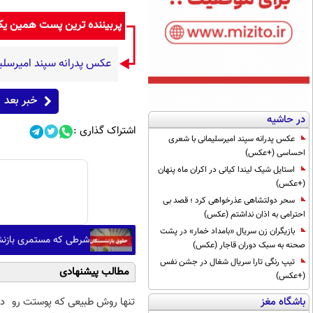
پربیننده ترین پست همین ی
عکس پدرانه سپند امیرسل
خبر بعد
در حاشیه
اشتراک گذاری :
عکس پدرانه سپند امیرسلیمانی با شعری
احساسی (+عکس)
استایل شیک لیندا کیانی در اکران ماه پنهان
(+عکس)
سحر دولتشاهی عذرخواهی کرد ؛ قصد بی
احترامی به اذان نداشتم (عکس)
بازیگران زن سریال «بامداد خمار» در پشت
شرطی که مستمری بازنشس
صحنه به سبک دوران قاجار (عکس)
تیپ رنگی تارا سریال شغال در جشن نفس
مطالب پیشنهادی
(+عکس)
باشگاه مغز
تنها روش طبیعی که پوستت رو
د