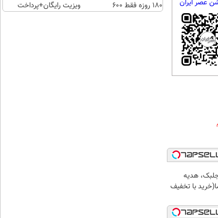
شن عصر ایران
180 روزه فقط 600
ویزیت رایگان+پرداخت
هزارتومان!!
اقساطی😍
جلبک، هدیه
(خرید با تخفیف