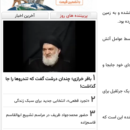
نشده و به زمین
پربیننده های روز
آخرین اخبار
ه بود.
توسط عوامل آتش
جای خود جابجا و
1
باقر خرازی؛ چندان درشت گفت که تندروها را جا
گذاشت!
یک جرثقیل برای
2
«تجرد قطعی»، انتخابی جدید برای سبک زندگی
3
حضور محمدجواد ظریف در مراسم تشییع ابوالقاسم
نده این است که
قاسم‌زاده