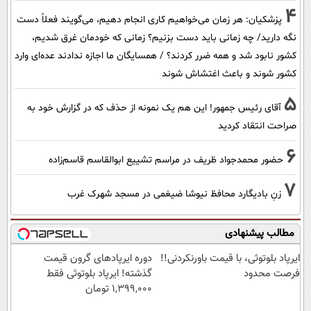
4
پزشکیان: هر زمان می‌خواهیم کاری انجام دهیم، می‌گویند فعلاً دست
نگه دارید/ چه زمانی باید دست بزنیم؟ زمانی که خودمان غرق شدیم،
کشور نابود شد و همه ضرر کردند؟ / همسایگان ما اجازه ندادند عده‌ای وارد
کشور شوند و باعث اغتشاش شوند
5
آقای رئیس جمهور! این هم یک نمونه از حذف که در گزارش خود به
صراحت انتقاد کردید
6
حضور محمدجواد ظریف در مراسم تشییع ابوالقاسم قاسم‌زاده
7
زنِ بادیگارد محافظ نیوشا ضیغمی در مسجد شهرک غرب
مطالب پیشنهادی
ایرپاد بلوتوثی، با قیمت باورنکردنی!!
دوره ایرپاد‌های گرون قیمت
فرصت محدود
گذشته! ایرپاد بلوتوثی فقط
1,399,000 تومان