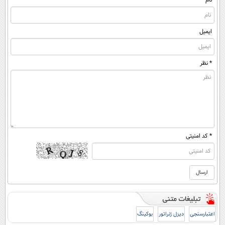
نام
ایمیل
* نظر
* کد امنیتی
اعتبارسنجی
دیزل ژنراتور
بوکینگ