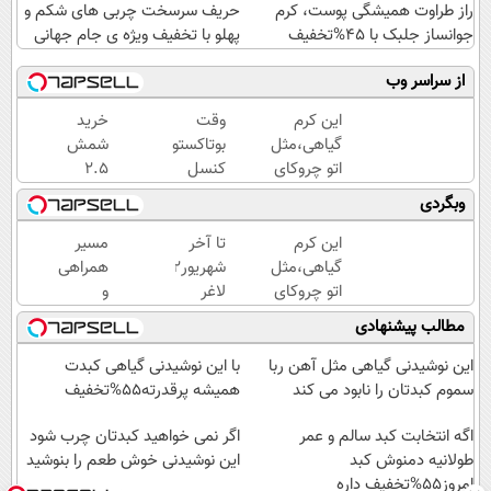
راز طراوت همیشگی پوست، کرم
حریف سرسخت چربی های شکم و
جوانساز جلبک با 45%تخفیف
پهلو با تخفیف ویژه ی جام جهانی
از سراسر وب
این کرم
وقت
خرید
گیاهی،مثل
بوتاکستو
شمش
اتو چروکای
کنسل
2.5
پوستتوصاف
کن!(ضد
گرمی
وبگردی
میکنه!50%تخفیف
چروک
از
طبیعی/
طلاسی
این کرم
تا آخر
مسیر
بدون
😍
گیاهی،مثل
شهریور12کیلو
همراهی
عوارض)
اتو چروکای
لاغر
و
پوستتوصاف
شو!
گزارش
مطالب پیشنهادی
میکنه!50%تخفیف
عملکرد
گروه
این نوشیدنی گیاهی مثل آهن ربا
با این نوشیدنی گیاهی کبدت
اسنپ
سموم کبدتان را نابود می کند
همیشه پرقدرته55%تخفیف
در
اگه انتخابت کبد سالم و عمر
۱۴۰۴
اگر نمی خواهید کبدتان چرب شود
طولانیه دمنوش کبد
این نوشیدنی خوش طعم را بنوشید
امروز55%تخفیف داره