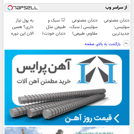
از سراسر وب
دندان مصنوعی
دندان مصنوعی
🦷 سبک و
به پول نیاز
سوئیسی:
سوئیسی | سبک،
طبیعی مثل
داری؟ همین
جدیدترین
مقاوم، طبیعی!
دندان خودت!
الان این دوره
فناوری اروپا،
ویزیت
نصب آسان و
رایگان رو شرکت
بازگشت به بالای صفحه
سبک و مقاوم |
رایگان+پرداخت
پرداخت اقساطی
کن تا دیر نشده!
پرداخت قسطی
اقساطی😍
💳 📍 تهران