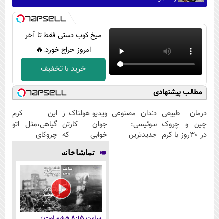
میخ کوب دستی فقط تا آخر
امروز حراج خورد!🔥
خرید با تخفیف
مطالب پیشنهادی
درمان طبیعی
دندان مصنوعی
ویدیو هولناک از
این کرم
چین و چروک
سوئیسی:
جوان کارتن
گیاهی،مثل اتو
در 30روز با کرم
جدیدترین
خوابی که
چروکای
جوانساز
فناوری اروپا،
میلیاردر شد.
پوستتوصاف
تماشاخانه
آلمانی(45%تخفیف)
سبک و مقاوم |
آموزش رایگان
میکنه!50%تخفیف
پرداخت قسطی
ساعت ۸:۱۵ ششم اوت ؛