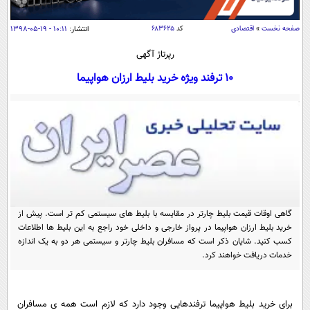
سیاسی
اقتصاد
صفحه نخست
»
اقتصادی
کد
۶۸۳۶۲۵
انتشار:
۱۰:۱۱ - ۱۹-۰۵-۱۳۹۸
جامعه
اقتصادی
رپرتاژ آگهی
ورزشی
اجتماعی
10 ترفند ویژه خرید بلیط ارزان هواپیما
خودرو
بین الملل
حوادث
فرهنگ و هنر
سیاست خارجی
سلامت
علم و دانش
یک برش دانایی
قرآن
فناوری و It
محیط زیست
گوناگون
علمی
سفر و تفریح
گاهی اوقات قیمت بلیط چارتر در مقایسه با بلیط های سیستمی کم تر است. پیش از
فیلم
سرگرمی
اخبار کریپتو
خرید بلیط ارزان هواپیما در پرواز خارجی و داخلی خود راجع به این بلیط ها اطلاعات
عصر ایران 2
اقتصاد
کسب کنید. شایان ذکر است که مسافران بلیط چارتر و سیستمی هر دو به یک اندازه
باشگاه مغز
خدمات دریافت خواهند کرد.
آموزش زبان
خواندنی ها و دیدنی ها
ورزش
مجله تصویری سلاح
داستان کوتاه
سیاست
برای خرید بلیط هواپیما ترفندهایی وجود دارد که لازم است همه ی مسافران