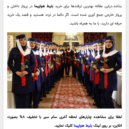
پیامک
سرگرمی
بدانند.دراین مقاله بهترین ترفندها برای خرید
بلیط هواپیما
در پرواز داخلی و
روانشناسی
فناوری
پرواز خارجی جمع آوری شده است. اگر دائما در تردد هستید و قصد یک خرید
حرفه ای دارید، با ما به همراه باشید.
آشپزی
گوناگون
دانلود
حوادث
محیط زیست
سلامت
فرهنگی
بین الملل
اجتماعی
حیات وحش
سیاست خارجی
لطفا برای مشاهده چارترهای لحظه آخری سام سیر با تخفیف 8% بصورت
انلاین، بر روی لینک
بلیط هواپیما
کلیک نمایید
.