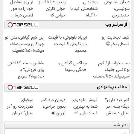
دندان مصنوعی
نوشیدنی
ویدیو هولناک از
آرتروز مفاصل
سوئیسی:
شفابخش کبد با
جوان کارتن
خود را به طور
جدیدترین
10 گیاه
خوابی که
قطعی درمان
فناوری اروپا،
موثر(تخفیف تا
میلیاردر شد.
کنید!
از سراسر وب
سبک و مقاوم |
امشب)
آموزش رایگان
◗پرسش‌نامه◖
پرداخت قسطی
کیف لپ‌تاپت رو
ایرپاد بلوتوثی، با قیمت
این کرم گیاهی،مثل اتو
قسطی بخر😍
باورنکردنی!! فرصت
چروکای پوستتوصاف
محدود
میکنه!50%تخفیف
بمب جوانساز! کرم
بوتاکس گیاهی و
ماشین سمند گذاشتی
بوتاکس جلبک
خانگی رسید!
برای فروش؟ با
اسپیرولینا50%تخفیف
خودرو45 سریع
بفروش
مطالب پیشنهادی
کمر درد داری؟
فروش خودروی
درمان درد کمر
میخوای
دیگه بسه! در
شما به بهترین
بدون جراحی،
کمردردت رو "در
منزل درمانش
قیمت بازار ✅
تزریق ◀
منزل" درمان
کن
پرسش‌نامه رو پر
کنی؟ (◂فیلم +
نظر شما
(◀پرسش‌نامه)
کن ▶
◂پرسش‌نامه)