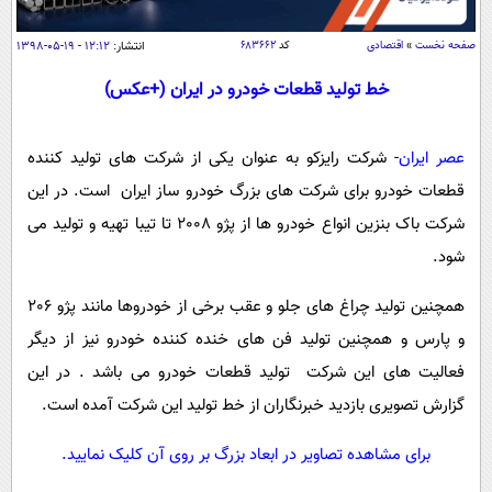
سیاسی
اقتصاد
صفحه نخست
»
اقتصادی
کد
۶۸۳۶۶۲
انتشار:
۱۲:۱۲ - ۱۹-۰۵-۱۳۹۸
جامعه
اقتصادی
خط تولید قطعات خودرو در ایران (+عکس)
ورزشی
اجتماعی
خودرو
عصر ایران
- شرکت رایزکو به عنوان یکی از شرکت های تولید کننده
بین الملل
حوادث
قطعات خودرو برای شرکت های بزرگ خودرو ساز ایران است. در این
فرهنگ و هنر
سیاست خارجی
سلامت
شرکت باک بنزین انواع خودرو ها از پژو 2008 تا تیبا تهیه و تولید می
علم و دانش
یک برش دانایی
شود.
قرآن
فناوری و It
محیط زیست
همچنین تولید چراغ های جلو و عقب برخی از خودروها مانند پژو 206
گوناگون
علمی
سفر و تفریح
و پارس و همچنین تولید فن های خنده کننده خودرو نیز از دیگر
فیلم
سرگرمی
اخبار کریپتو
فعالیت های این شرکت تولید قطعات خودرو می باشد . در این
عصر ایران 2
اقتصاد
باشگاه مغز
گزارش تصویری بازدید خبرنگاران از خط تولید این شرکت آمده است.
آموزش زبان
خواندنی ها و دیدنی ها
ورزش
مجله تصویری سلاح
برای مشاهده تصاویر در ابعاد بزرگ بر روی آن کلیک نمایید.
داستان کوتاه
سیاست