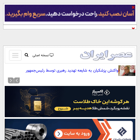
باز
نسخه اصلی
و
صفحه اول
واکنش پزشکیان به شایعه تهدید رهبری توسط رئیس‌جمهور
بسته
تماس با ما
کردن
آرشیو
منو
جستجو
نظرسنجی
آب و هوا
اوقات شرعی
پیوند ها
سواد زندگی