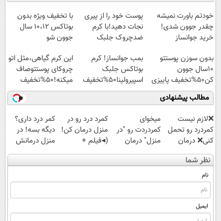
◗پرسش‌نامه◖
امشب)
آموزش رایگان
سبک و مقاوم |
پرداخت قسطی
خودتم باورت نمیشه
پوست خود را از پیری
با تخفیف ویژه بدون
چقدر جوون شدی!
نجات دهید!با کرم
بوتاکس ۱۰،۱۲ سال
خرید جوانساز
ضدچروک جلبک
جوون شو
اسپیرولینا با تخفیف
بدون سوزن پوستتو
بمب جوانساز! کرم
این کرم گیاهی،مثل اتو
ویژه
10سال جوون
بوتاکس جلبک
چروکای پوستتوصاف
کن50%تخفیف پاییزی
اسپیرولینا50%تخفیف
میکنه!50%تخفیف
مطالب پیشنهادی
❌لازم نیست
میخوای
کمرد درد رو در
کمر درد داری؟
کمردرد رو تحمل
کمردردت رو "در
منزل درمان کن!
دیگه بسه! در
کنی❌ درمان
منزل" درمان
(◂فیلم +
منزل درمانش
بدون جراحی و
کنی؟ (◂فیلم +
پرسش‌نامه)
کن
نظر شما
قرص
◂پرسش‌نامه)
(◀پرسش‌نامه)
(پرسشنامه)
نام
ایمیل