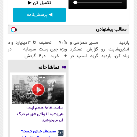
تکمیل کن ▶
◀ پرسش‌نامه
مطالب پیشنهادی
بازدید
مسیر همراهی و
70% تخفیف
تا 3میلیارد وام
آنلاین‌شاپت رو
گزارش عملکرد
ویژه جین وست
سرمایه در
زیاد کن، بازدید
گروه اسنپ در
+ خرید در4
گردش
بالاتر = درآمد
۱۴۰۴
قسطه
فروشندگان =>
تماشاخانه
بیشتر
فروشگاهت رو
ثبت کن
ساعت ۸:۱۵ ششم اوت ؛
هیروشیما / وقتی شهر در دیگ
قیر می‌جوشید
محمدباقر خرازی کیست؟