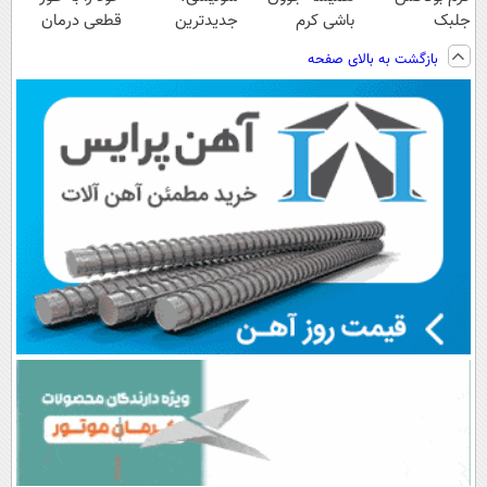
جلبک
باشی کرم
جدیدترین
قطعی درمان
اسپیرولینا50%تخفیف
جوانساز جلبک
فناوری اروپا،
کنید!
بازگشت به بالای صفحه
مخصوص توعه
سبک و مقاوم |
◗پرسش‌نامه◖
پرداخت قسطی