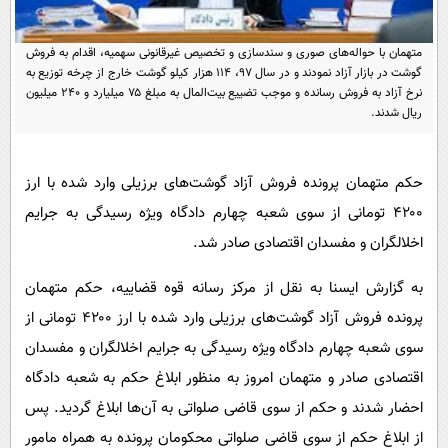
پیامک
سرگرمی
روانشناسی
فناوری
متهمان با حواله‌های صوری و سندسازی و تخصیص غیرقانونی سهمیه، اقدام به فروش
گوشت در بازار آزاد نمودند و در سال ۹۷، ۱۱۴ هزار کیلو گوشت خارج از چرخه توزیع به
آشپزی
گوناگون
نرخ آزاد به فروش رسانده و موجب تضییع بیت‌المال به مبلغ ۷۵ میلیارد و ۲۴۰ میلیون
ریال شدند.
دانلود
حوادث
محیط زیست
حکم متهمان پرونده فروش آزاد گوشت‌های برزیلی وارد شده با ارز
سلامت
۴۲۰۰ تومانی از سوی شعبه چهارم دادگاه ویژه رسیدگی به جرایم
فرهنگی
اخلالگران و مفسدان اقتصادی صادر شد.
بین الملل
به گزارش ایسنا به نقل از مرکز رسانه قوه قضاییه، حکم متهمان
اجتماعی
پرونده فروش آزاد گوشت‌های برزیلی وارد شده با ارز ۴۲۰۰ تومانی از
حیات وحش
سوی شعبه چهارم دادگاه ویژه رسیدگی به جرایم اخلالگران و مفسدان
اقتصادی صادر و متهمان امروز به منظور ابلاغ حکم به شعبه دادگاه
سیاست خارجی
احضار شدند و حکم از سوی قاضی صلواتی به آن‌ها ابلاغ گردید. پس
از ابلاغ حکم از سوی قاضی صلواتی محکومان پرونده به همراه مامور