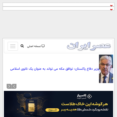
باز
نسخه اصلی
و
صفحه اول
بسته
تماس با ما
کردن
وزیر دفاع پاکستان: توافق مکه می تواند به عنوان یک ناتوی اسلامی
آرشیو
منو
علیه اسرائیل عمل کند/ دیگر کشورهای اسلامی هم می توانند به آن
جستجو
بپیوندند
نظرسنجی
آب و هوا
اوقات شرعی
پیوند ها
سواد زندگی