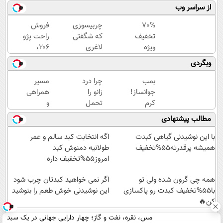
از سراسر وب
70%
چربیسوزی
فروش
تخفیف
که شگفتی
راحت پژو
ویژه
لاغری
۲۰6،
جین
آسان را
بدون
وبگردی
وست
رقم زد!
کمیسیون
+
و دردسر
بمب
چرا درد
مسیر
خرید
جوانساز!
زانو را
همراهی
در4
کرم
تحمل
و
قسطه
بوتاکس
می‌کنی؟
گزارش
مطالب پیشنهادی
جلبک
خیلی
عملکرد
اسپیرولینا50%تخفیف
ساده
گروه
با این نوشیدنی گیاهی کبدت
اگه انتخابت کبد سالم و عمر
درمنزل
اسنپ
همیشه پرقدرته55%تخفیف
طولانیه دمنوش کبد
درمانش
در
امروز55%تخفیف داره
کن
۱۴۰۴
همه چی گرون شده ولی تو
اگر نمی خواهید کبدتان چرب شود
با55%تخفیف کبدت رو پاکسازی
این نوشیدنی خوش طعم را بنوشید
کن🔥
مس، نقره، نفت و گاز؛ چهار دارایی جهانی در یک سبد