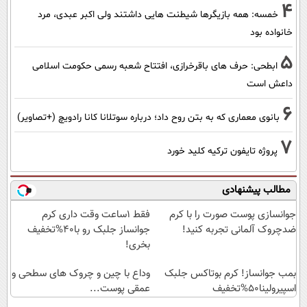
4
خمسه: همه بازیگرها شیطنت هایی داشتند ولی اکبر عبدی، مرد
خانواده بود
5
ابطحی: حرف های باقرخرازی، افتتاح شعبه رسمی حکومت اسلامی
داعش است
6
بانوی معماری که به بتن روح داد؛ درباره سوتلانا کانا رادویچ (+تصاویر)
7
پروژه تایفون ترکیه کلید خورد
مطالب پیشنهادی
جوانسازی پوست صورت را با کرم
فقط 1ساعت وقت داری کرم
ضدچروک آلمانی تجربه کنید!
جوانساز جلبک رو با40%تخفیف
بخری!
بمب جوانساز! کرم بوتاکس جلبک
وداع با چین و چروک های سطحی و
اسپیرولینا50%تخفیف
عمقی پوست...