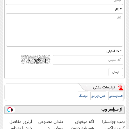
* نظر
* کد امنیتی
اعتبارسنجی
دیزل ژنراتور
بوکینگ
از سراسر وب
بمب جوانساز!
اگه میخوای
دندان مصنوعی
آرتروز مفاصل
کرم بوتاکس
همیشه جوون
سوئیسی:
خود را به طور