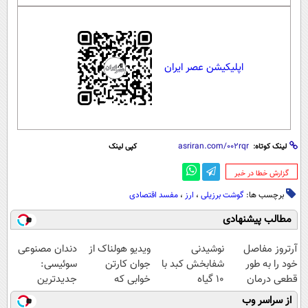
اپلیکیشن عصر ایران
لینک کوتاه:
کپی لینک
‌گزارش خطا در خبر
برچسب ها:
گوشت برزیلی
،
ارز
،
مفسد اقتصادی
مطالب پیشنهادی
آرتروز مفاصل
نوشیدنی
ویدیو هولناک از
دندان مصنوعی
خود را به طور
شفابخش کبد با
جوان کارتن
سوئیسی:
قطعی درمان
10 گیاه
خوابی که
جدیدترین
کنید!
موثر(تخفیف تا
میلیاردر شد.
فناوری اروپا،
از سراسر وب