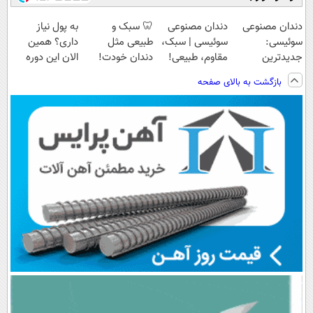
دندان مصنوعی
دندان مصنوعی
🦷 سبک و
به پول نیاز
سوئیسی:
سوئیسی | سبک،
طبیعی مثل
داری؟ همین
جدیدترین
مقاوم، طبیعی!
دندان خودت!
الان این دوره
فناوری اروپا،
ویزیت
نصب آسان و
رایگان رو شرکت
بازگشت به بالای صفحه
سبک و مقاوم |
رایگان+پرداخت
پرداخت اقساطی
کن تا دیر نشده!
پرداخت قسطی
اقساطی😍
💳 📍 تهران