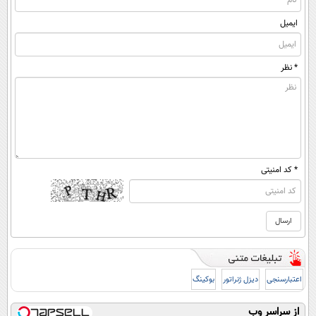
ایمیل
* نظر
* کد امنیتی
اعتبارسنجی
دیزل ژنراتور
بوکینگ
از سراسر وب