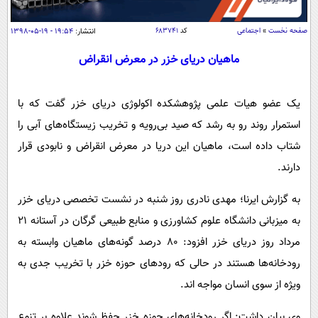
سیاسی
اقتصاد
صفحه نخست
»
اجتماعی
کد
۶۸۳۷۴۱
انتشار:
۱۹:۵۴ - ۱۹-۰۵-۱۳۹۸
جامعه
اقتصادی
ماهیان دریای خزر در معرض انقراض
ورزشی
اجتماعی
خودرو
بین الملل
یک عضو هیات علمی پژوهشکده اکولوژی دریای خزر گفت که با
حوادث
استمرار روند رو به رشد که صید بی‌رویه و تخریب زیستگاه‌های آبی را
فرهنگ و هنر
سیاست خارجی
سلامت
شتاب داده است، ماهیان این دریا در معرض انقراض و نابودی قرار
علم و دانش
یک برش دانایی
دارند.
قرآن
فناوری و It
محیط زیست
گوناگون
به گزارش ایرنا؛ مهدی نادری روز شنبه در نشست تخصصی دریای خزر
علمی
سفر و تفریح
به میزبانی دانشگاه علوم کشاورزی و منابع طبیعی گرگان در آستانه ۲۱
فیلم
سرگرمی
اخبار کریپتو
مرداد روز دریای خزر افزود: ۸۰ درصد گونه‌های ماهیان وابسته به
عصر ایران 2
اقتصاد
باشگاه مغز
رودخانه‌ها هستند در حالی که رودهای حوزه خزر با تخریب جدی به
آموزش زبان
خواندنی ها و دیدنی ها
ورزش
مجله تصویری سلاح
ویژه از سوی انسان مواجه اند.
داستان کوتاه
سیاست
وی بیان داشت: اگر رودخانه‌های حوزه خزر حفظ شوند علاوه بر تنوع