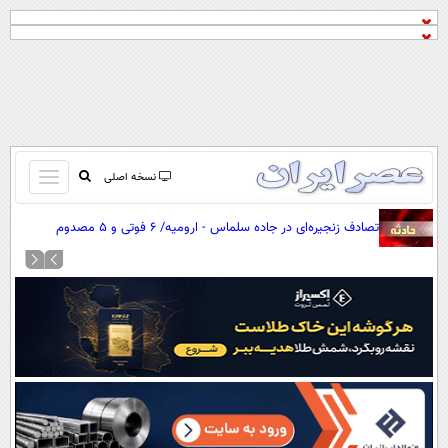
باز
نسخه اصلی
و
صفحه اول
تصادف زنجیره‌ای در جاده سلماس - ارومیه/ ۶ فوتی و ۵ مصدوم
بسته
تماس با ما
کردن
آرشیو
منو
جستجو
نظرسنجی
آب و هوا
اوقات شرعی
پیوند ها
سواد زندگی