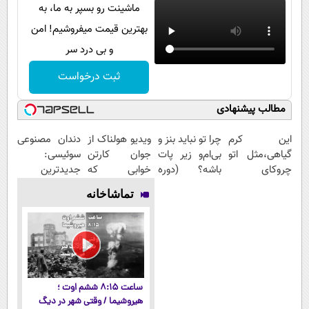
ماشینت رو بسپر به ما، به
بهترین قیمت میفروشیم! امن
و بی درد سر
ثبت درخواست
مطالب پیشنهادی
این کرم
چرا تو نباید بنز و
ویدیو هولناک از
دندان مصنوعی
گیاهی،مثل اتو
بی‌ام‌و زیر پات
جوان کارتن
سوئیسی:
چروکای
باشه؟ (دوره
خوابی که
جدیدترین
پوستتوصاف
رایگان درآمد
میلیاردر شد.
فناوری اروپا،
تماشاخانه
میکنه!50%تخفیف
میلیاردی)
آموزش رایگان
سبک و مقاوم |
پرداخت قسطی
ساعت ۸:۱۵ ششم اوت ؛
هیروشیما / وقتی شهر در دیگ