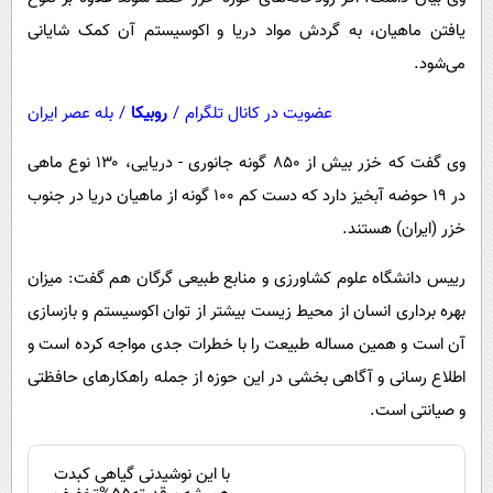
پیامک
سرگرمی
یافتن ماهیان، به گردش مواد دریا و اکوسیستم آن کمک شایانی
روانشناسی
فناوری
می‌شود.
آشپزی
گوناگون
عضویت در کانال تلگرام
/
روبیکا
/
بله عصر ایران
دانلود
حوادث
وی گفت که خزر بیش از ۸۵۰ گونه جانوری - دریایی، ۱۳۰ نوع ماهی
محیط زیست
در ۱۹ حوضه آبخیز دارد که دست کم ۱۰۰ گونه از ماهیان دریا در جنوب
سلامت
خزر (ایران) هستند.
فرهنگی
رییس دانشگاه علوم کشاورزی و منابع طبیعی گرگان هم گفت: میزان
بین الملل
بهره برداری انسان از محیط زیست بیشتر از توان اکوسیستم و بازسازی
اجتماعی
آن است و همین مساله طبیعت را با خطرات جدی مواجه کرده است و
اطلاع رسانی و آگاهی بخشی در این حوزه از جمله راهکارهای حافظتی
حیات وحش
و صیانتی است.
سیاست خارجی
با این نوشیدنی گیاهی کبدت