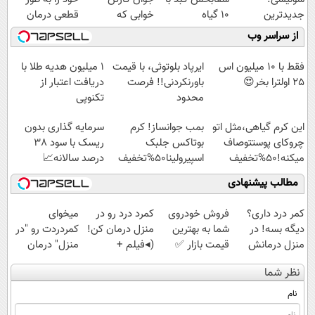
جدیدترین
10 گیاه
خوابی که
قطعی درمان
فناوری اروپا،
موثر(تخفیف تا
میلیاردر شد.
کنید!
از سراسر وب
سبک و مقاوم |
امشب)
آموزش رایگان
◗پرسش‌نامه◖
پرداخت قسطی
فقط با 10 میلیون اس
ایرپاد بلوتوثی، با قیمت
1 میلیون هدیه طلا با
25 اولترا بخر😍
باورنکردنی!! فرصت
دریافت اعتبار از
محدود
تکنوپی
این کرم گیاهی،مثل اتو
بمب جوانساز! کرم
سرمایه گذاری بدون
چروکای پوستتوصاف
بوتاکس جلبک
ریسک با سود 38
میکنه!50%تخفیف
اسپیرولینا50%تخفیف
درصد سالانه📈
مطالب پیشنهادی
کمر درد داری؟
فروش خودروی
کمرد درد رو در
میخوای
دیگه بسه! در
شما به بهترین
منزل درمان کن!
کمردردت رو "در
منزل درمانش
قیمت بازار ✅
(◂فیلم +
منزل" درمان
کن
پرسش‌نامه)
کنی؟ (◂فیلم +
نظر شما
(◀پرسش‌نامه)
◂پرسش‌نامه)
نام