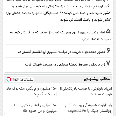
نگه دارید/ چه زمانی باید دست بزنیم؟ زمانی که خودمان غرق شدیم،
کشور نابود شد و همه ضرر کردند؟ / همسایگان ما اجازه ندادند عده‌ای وارد
کشور شوند و باعث اغتشاش شوند
5
آقای رئیس جمهور! این هم یک نمونه از حذف که در گزارش خود به
صراحت انتقاد کردید
6
حضور محمدجواد ظریف در مراسم تشییع ابوالقاسم قاسم‌زاده
7
زنِ بادیگارد محافظ نیوشا ضیغمی در مسجد شهرک غرب
مطالب پیشنهادی
ایرپاد بلوتوثی، با قیمت باورنکردنی!!
150 میلیون وام بگیر، مک بوک بخر
فرصت محدود
| با یک برگ چک
راز طراوت همیشگی پوست، کرم
150 میلیون اعتبار تکنوپی + 1
جوانساز جلبک با 45%تخفیف
میلیون تومن هدیه طلا