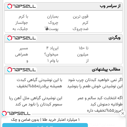
از سراسر وب
قوی ترین
بمباران
با کرم
کرم
چروک
جوانساز
ضدچروک
پوست💣
جلبک، به
گیاهی!
با
پوستت،
وبگردی
تحت
جوانساز
انرژی
لیسانس
جلبک
دوباره
تا ۱۵۰
ایرپاد 4
مسیر
آلمان
(تخفیف
بده(تخفیف
میلیون
میخوای؟
همراهی
(40%تخفیف
تاامشب)
تا امشب)
از
با وام 1
و
زمستانی)
تکنوپی؛
ساله
گزارش
مطالب پیشنهادی
دریافت
تکنولایف
عملکرد
ساده،
بخر
گروه
اگر نمی خواهید کبدتان چرب شود
با این نوشیدنی گیاهی کبدت
مدارک
اسنپ
این نوشیدنی خوش طعم را بنوشید
همیشه پرقدرته55%تخفیف
حداقلی
در
اگه انتخابت کبد سالم و عمر
۱۴۰۴
این نوشیدنی گیاهی مثل آهن ربا
طولانیه دمنوش کبد
سموم کبدتان را نابود می کند
امروز55%تخفیف داره
۱ میلیارد اعتبار خرید طلا | بدون ضامن و چک
صفحه اول
فیلم
عصر ایران۲
درباره عصرایران
تماس با ما
آرشیو
جستجو