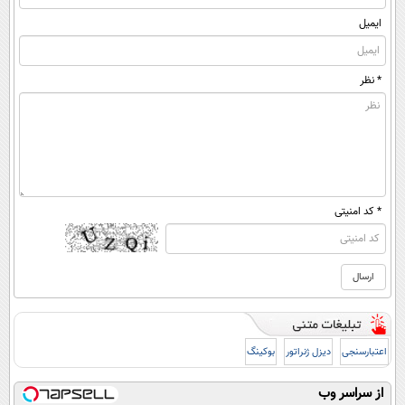
ایمیل
* نظر
* کد امنیتی
اعتبارسنجی
دیزل ژنراتور
بوکینگ
از سراسر وب