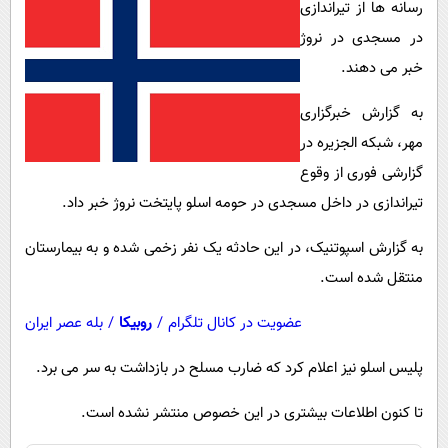
رسانه ها از تیراندازی
پیامک
سرگرمی
در مسجدی در نروژ
روانشناسی
فناوری
خبر می دهند.
آشپزی
گوناگون
به گزارش خبرگزاری
دانلود
حوادث
مهر، شبکه الجزیره در
محیط زیست
گزارشی فوری از وقوع
سلامت
تیراندازی در داخل مسجدی در حومه اسلو پایتخت نروژ خبر داد.
فرهنگی
به گزارش اسپوتنیک، در این حادثه یک نفر زخمی شده و به بیمارستان
بین الملل
منتقل شده است.
اجتماعی
عضویت در کانال تلگرام
/
روبیکا
/
بله عصر ایران
حیات وحش
پلیس اسلو نیز اعلام کرد که ضارب مسلح در بازداشت به سر می برد.
سیاست خارجی
تا کنون اطلاعات بیشتری در این خصوص منتشر نشده است.