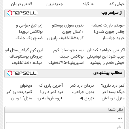
خوابی که
10 گیاه
جدیدترین
قطعی درمان
میلیاردر شد.
موثر(تخفیف تا
فناوری اروپا،
کنید!
از سراسر وب
آموزش رایگان
امشب)
سبک و مقاوم |
◗پرسش‌نامه◖
پرداخت قسطی
خودتم باورت نمیشه
بدون سوزن پوستتو
زیر تیغ جراحی و
چقدر جوون شدی!
10سال جوون
بوتاکس نروید!
خرید جوانساز
کن50%تخفیف پاییزی
ضدچروک جلبک
اسپیرولینا با تخفیف
با40%تخفیف
اگر نمی خواهید کبدتان
بمب جوانساز! کرم
این کرم گیاهی،مثل اتو
ویژه
چرب شود این نوشیدنی
بوتاکس جلبک
چروکای پوستتوصاف
خوش طعم را بنوشید
اسپیرولینا50%تخفیف
میکنه!50%تخفیف
مطالب پیشنهادی
کمر درد داری؟
درمان درد کمر
آخرین باری که
میخوای
دیگه بسه! در
بدون جراحی،
درد کمر داری!
کمردردت رو "در
منزل درمانش
تزریق ◀
◗پرسش‌نامه رو
منزل" درمان
کن
پرسش‌نامه رو پر
پر کن◖
کنی؟ (◂فیلم +
نظر شما
(◀پرسش‌نامه)
کن ▶
◂پرسش‌نامه)
نام