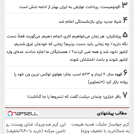
3
اکونومیست: پرداخت عوارض به ایران بهتر از ادامه تنش است
4
شرط جدید برای بازنشستگی اعلام شد
5
پزشکیان: هر زمان می‌خواهیم کاری انجام دهیم، می‌گویند فعلاً دست
نگه دارید/ چه زمانی باید دست بزنیم؟ زمانی که خودمان غرق شدیم،
کشور نابود شد و همه ضرر کردند؟ / همسایگان ما اجازه ندادند عده‌ای وارد
کشور شوند و باعث اغتشاش شوند
6
قهوه ساز، 6 لیدار و 523 اسب بخار؛ هواوی لوکس ترین ون خود را
روانه بازار کرد (+تصاویر)
7
باقر خرازی؛ چندان درشت گفت که تندروها را جا گذاشت!
مطالب پیشنهادی
کرم جوانساز جلبک، هدیه طبیعت
این کرم ضدچروک غذای پوستت رو
به شما(خرید با تخفیف ویژه)
تامین میکنه (خرید با 40%تخفیف)