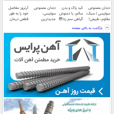
دندان مصنوعی
کبد پاک و بدن
دندان مصنوعی
آرتروز مفاصل
سوئیسی | سبک،
سالم، با دمنوش
سوئیسی:
خود را به طور
مقاوم، طبیعی!
گیاهی سم زدا😎
جدیدترین
قطعی درمان
ویزیت
فناوری اروپا،
کنید!
بازگشت به بالای صفحه
رایگان+پرداخت
سبک و مقاوم |
◗پرسش‌نامه◖
اقساطی😍
پرداخت قسطی