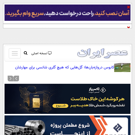
باز
نسخه اصلی
و
صفحه اول
کابوس دروازه‌بان‌ها؛ گل‌هایی که هیچ گلری شانسی برای مهارشان
بسته
نداشت
تماس با ما
کردن
آرشیو
منو
جستجو
نظرسنجی
آب و هوا
اوقات شرعی
پیوند ها
سواد زندگی