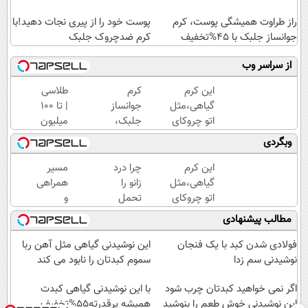
راز طراوت همیشگی پوست، کرم
پوست خود را از پیری نجات دهید!با
جوانساز جلبک با 45%تخفیف
کرم ضدچروک جلبک
از سراسر وب
این کرم
کرم
طلاسی
گیاهی،مثل
جوانساز
| تا 100
اتو چروکای
جلبک،
میلیون
پوستتوصاف
هدیه
وام
وبگردی
میکنه!50%تخفیف
طبیعت به
آنی
شما(خرید
خرید
این کرم
چرا درد
مسیر
با تخفیف
طلا💰
گیاهی،مثل
زانو را
همراهی
ویژه)
ثبت
اتو چروکای
تحمل
و
نام
پوستتوصاف
می‌کنی؟
گزارش
مطالب پیشنهادی
کن!
میکنه!50%تخفیف
خیلی
عملکرد
ساده
گروه
فولادی شدن کبد با یک فنجان
این نوشیدنی گیاهی مثل آهن ربا
درمنزل
اسنپ
نوشیدنی سم زدا
سموم کبدتان را نابود می کند
درمانش
در
اگر نمی خواهید کبدتان چرب شود
کن
۱۴۰۴
با این نوشیدنی گیاهی کبدت
این نوشیدنی خوش طعم را بنوشید
همیشه پرقدرته55%تخفیف