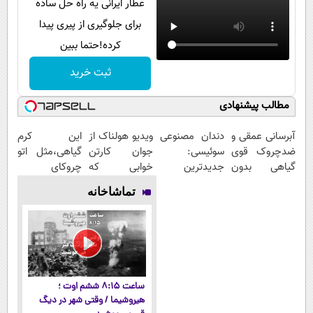
عطار ایرانی یه راه حل ساده
برای جلوگیری از پیری پیدا
کرده!حتما ببین
ثبت خرید
مطالب پیشنهادی
آبرسانی عمقی و
دندان مصنوعی
ویدیو هولناک از
این کرم
ضدچروک قوی
سوئیسی:
جوان کارتن
گیاهی،مثل اتو
گیاهی بدون
جدیدترین
خوابی که
چروکای
عوارض!!
فناوری اروپا،
میلیاردر شد.
پوستتوصاف
تماشاخانه
(تخفیف تا
سبک و مقاوم |
آموزش رایگان
میکنه!50%تخفیف
امشب)
پرداخت قسطی
ساعت ۸:۱۵ ششم اوت ؛
هیروشیما / وقتی شهر در دیگ