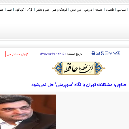
سیاسی
اقتصاد
جامعه
ورزشی
بین الملل
فرهنگ و هنر
علم و دانش
قرآن
گوناگون
فیلم
عصر 
ردم نیست
‍‍‍ پ
پ
تاریخ انتشار:
۲۳:۵۰ - ۱۹-۰۵-۱۳۹۸
‌گزارش خطا در خبر
حناچی: مشکلات تهران با نگاه "سوپرمنی" حل نمی‌شود