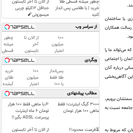
چطور میشه قسطی طلا
از الان تا آخر تابستون
ند.
خرید | با طلاسی پس انداز
حداقل 12کیلو چربی
کنید
میسوزونی🧨
ازی یا ساختمان
از سراسر وب
ن رسالت همکاران
ود.
100
از الان تا
چطور
میلیون
آخر
میشه
 می‌تواند ما را
اعتبار
تابستون
قسطی
خرید
حداقل
طلا
مان را اجتماعی
وبگردی
طلای
12کیلو
خرید |
نی درباره آنان
آب
چربی
با
پس‌انداز
100
خرید
 این آگاهی‌بخشی
شده
میسوزونی
طلاسی
طلا فقط
میلیون
طلای
بگیر
🧨
پس
با ۱۰۰
اعتبار
آبشده
انداز
هزارتومان
خرید
حتی با
مطالب پیشنهادی
کنید
(امن و
طلای
۱۰۰هزارتومان
 سمتشان برویم،
راحت)
آب
3000 گیگ اینترنت؛ فقط
🎉با ماهی فقط 100 هزار
 جامعه نسبت به
شده
ماهی 100 هزار تومان
تومان 6 ماه اینترنت
بگیر
پرسرعت ADSL بگیر!!
⏳فرصت محدود!!
از الان تا آخر تابستون
ان که مربوط به