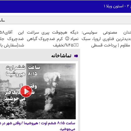
۱
ندان مصنوعی سوئیسی:
دیگه هیچوقت پیری سراغت
دیدترین فناوری اروپا، سبک
نمیاد😉 کرم ضدچروک گیاهی
مقاوم | پرداخت قسطی
👈🏻45%تخفیف
شد(سفارش با 
تماشاخانه
ساعت ۸:۱۵ ششم اوت ؛ هیروشیما / وقتی شهر در
می‌جوشید