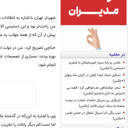
شهردار تهران با اشاره به انتقادات
من راحت‌تر بود و این دسترسی ا
پیش از آن که از همه جوانب به موض
حناچی تصریح کرد: من در دولت ارتب
در حاشیه
بهره بردند؛ بسیاری از تصمیمات غ
عکس پدرانه سپند امیرسلیمانی با شعری
انجام شود.
احساسی (+عکس)
استایل شیک لیندا کیانی در اکران ماه پنهان
(+عکس)
سحر دولتشاهی عذرخواهی کرد ؛ قصد بی
احترامی به اذان نداشتم (عکس)
بازیگران زن سریال «بامداد خمار» در پشت
صحنه به سبک دوران قاجار (عکس)
تیپ رنگی تارا سریال شغال در جشن نفس
وی با اشاره به این‌که در گذشته م
(+عکس)
اما دست‌کم دیگر باغات را تخریب 