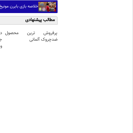
خلاصه بازی بایرن مونیخ ۲ - استون ویلا 
مطالب پیشنهادی
پرفروش ترین محصول
د
ضدچروک آلمانی
ج
و 