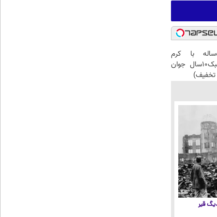
این آقای58ساله با کرم
ضدچروک جلبک10سال جوان
تخفیف)
 دیگ قیر