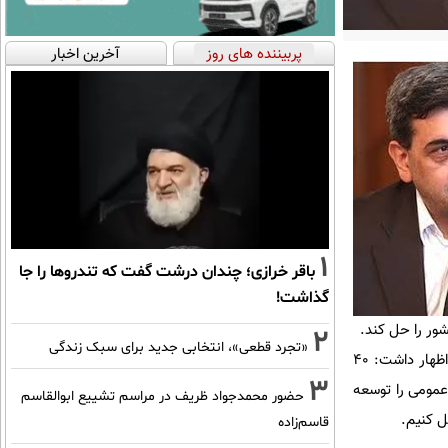
پربیننده های روز
آخرین اخبار
1
باقر خرازی؛ چندان درشت گفت که تندروها را جا
گذاشت!
شور را حل کند.
2
«تجرد قطعی»، انتخابی جدید برای سبک زندگی
وی با تاکید بر این‌که بسیاری از مشکلات شهری مانند تهران جز با همکاری و همگامی همه امکان پذیر نیست، اظهار داشت: ۴٠
3
عمومی را توسعه
حضور محمدجواد ظریف در مراسم تشییع ابوالقاسم
ل کنیم.
قاسم‌زاده