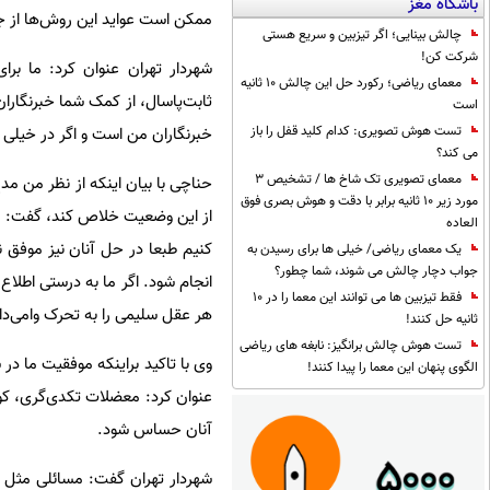
باشگاه مغز
ممکن است عواید این روش‌ها از ج
چالش بینایی؛ اگر تیزبین و سریع هستی
شرکت کن!
شهردار تهران عنوان کرد: ما بر
معمای ریاضی؛ رکورد حل این چالش 10 ثانیه
ثابت‌پاسال، از کمک شما خبرنگاران
است
تست هوش تصویری: کدام کلید قفل را باز
خبرنگاران من است و اگر در خیلی 
می کند؟
معمای تصویری تک شاخ ها / تشخیص 3
حناچی با بیان اینکه از نظر من مدح
مورد زیر 10 ثانیه برابر با دقت و هوش بصری فوق
از این وضعیت خلاص کند، گفت: معت
العاده
کنیم طبعا در حل آنان نیز موفق ن
یک معمای ریاضی/ خیلی ها برای رسیدن به
جواب دچار چالش می شوند، شما چطور؟
انجام شود. اگر ما به درستی اطلاع
فقط تیزبین ها می توانند این معما را در 10
هر عقل سلیمی را به تحرک وامی‌دا
ثانیه حل کنند!
تست هوش چالش برانگیز: نابغه های ریاضی
وی با تاکید براینکه موفقیت ما د
الگوی پنهان این معما را پیدا کنند!
عنوان کرد: معضلات تکدی‌گری، کود
آنان حساس شود.
شهردار تهران گفت: مسائلی مثل پ