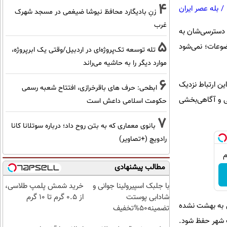
4
/
بله عصر ایران
زنِ بادیگارد محافظ نیوشا ضیغمی در مسجد شهرک
غرب
بل دسترسی‌شان به
5
وعات؛ نمی‌شود
تله توسعه تک‌پروژه‌ای در اردبیل/وقتی یک ابرپروژه،
موارد دیگر را به حاشیه می‌راند
6
ین ارتباط نزدیک
ابطحی: حرف های باقرخرازی، افتتاح شعبه رسمی
ی و آگاهی‌بخشی
حکومت اسلامی داعش است
7
بانوی معماری که به بتن روح داد؛ درباره سوتلانا کانا
رادویچ (+تصاویر)
مطالب پیشنهادی
با جلبک اسپیرولینا جوانی و
خرید شمش پلمپ طلاسی،
شادابی پوستت
از ۰.۵ گرم تا ۱۰ گرم
یل به بهشت نشده
تضمینه50%تخفیف
ت شهر حفظ شود.