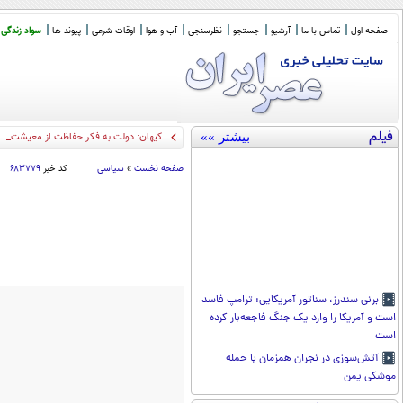
صفحه اول
تماس با ما
آرشیو
جستجو
نظرسنجی
آب و هوا
اوقات شرعی
پیوند ها
سواد زندگی
فیلم
بیشتر »»
کیهان: دولت به فکر حفاظت از معیشت م
صفحه نخست
»
سیاسی
کد خبر
۶۸۳۷۷۹
برنی سندرز، سناتور آمریکایی: ترامپ فاسد
است و آمریکا را وارد یک جنگ فاجعه‌بار کرده
است
آتش‌سوزی در نجران همزمان با حمله
موشکی یمن