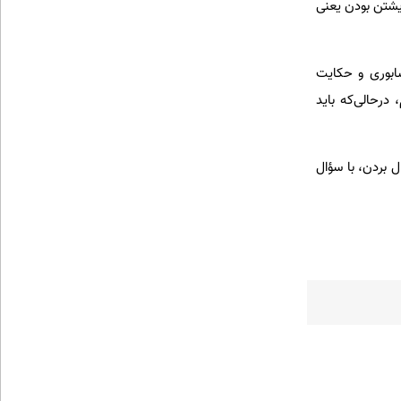
یشتن بودن یعنی
شابوری و حکایت
رحالی‌که باید
 بردن، با سؤال