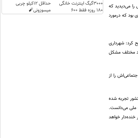
3000گیگ اینترنت خانگی
حداقل 12کیلو چربی
و اجسامی را می‌دیدید که
180 روزه فقط 600
میسوزونی🧨
ی بود که درمورد
هزارتومان!!
ح کرد: شهرداری
عاد مختلف مشکل
تماعی‌اش را از
کشور تجربه شده
ت ملی می‌دانست.
 خنده‌دار خواهد