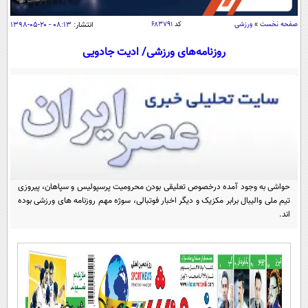
سیاسی
صفحه نخست
»
ورزشی
کد
۶۸۳۷۹۱
انتشار:
۰۸:۱۳ - ۲۰-۰۵-۱۳۹۸
اقتصاد
روزنامه‌های ورزشی/ ادیت جادویی
جامعه
اقتصادی
ورزشی
اجتماعی
خودرو
بین الملل
حوادث
فرهنگ و هنر
سیاست خارجی
سلامت
علم و دانش
یک برش دانایی
قرآن
فناوری و It
محیط زیست
حواشی به وجود آمده درخصوص تعلیقی بودن محرومیت پرسپولیس و سپاهان، پیروزی
گوناگون
علمی
تیم ملی والیبال برابر مکزیک و دیگر اخبار فوتبالی، سوژه مهم روزنامه های ورزشی بوده
سفر و تفریح
فیلم
اند.
سرگرمی
اخبار کریپتو
عصر ایران 2
اقتصاد
باشگاه مغز
آموزش زبان
خواندنی ها و دیدنی ها
ورزش
مجله تصویری سلاح
داستان کوتاه
سیاست