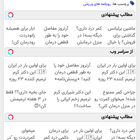
برچسب ها:
روزنامه های ورزشی
مطالب پیشنهادی
ماشین برلیانس
کمر درد داری؟
آرتروز مفاصل
1بار برای همیشه
گذاشتی برای
دیگه بسه! در
خود را به طور
زانودردت
فروش؟ با خیال
منزل درمانش
قطعی درمان
رودرمان کن!
راحت بفروش
کن
کنید!
(تکنولوژی آلمان)
از سراسر وب
(◀پرسش‌نامه)
◗پرسش‌نامه◖
◂پرسشنامه▸
برای اولین بار در ایران
آرتروز مفاصل خود را
برای اولین بار در ایران
🇮🇷 این دکتر کرم
به طور قطعی درمان
🇮🇷 این دکتر کرم
ترمیم کننده 23 روزه
کنید! ◗پرسش‌نامه◖
ترمیم کننده 23 روزه
ساخت!
ساخت!
جراحی کمر ممنوع
این دکتر شیرازی کرم
جای بخیه داری؟؟ فقط
شده! میخوای کمرت رو
ترمیم زخم ایرانی را
در 3 هفته ترمیمش
در منزل درمان کنی؟
ساخت!!!
کن!😍
((پرسش‌نامه))
مطالب پیشنهادی
کمر درد داری؟
برای اولین بار در
برای درمان
میخوای
دیگه بسه! در
ایران🇮🇷 این
دائمی درد کمر
کمردردت رو "در