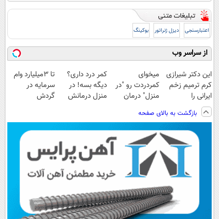
اعتبارسنجی
دیزل ژنراتور
بوکینگ
از سراسر وب
این دکتر شیرازی
میخوای
کمر درد داری؟
تا 3میلیارد وام
کرم ترمیم زخم
کمردردت رو "در
دیگه بسه! در
سرمایه در
ایرانی را
منزل" درمان
منزل درمانش
گردش
ساخت!!!
کنی؟ (◂فیلم +
کن
فروشندگان =>
بازگشت به بالای صفحه
◂پرسش‌نامه)
(◀پرسش‌نامه)
فروشگاهت رو
ثبت کن