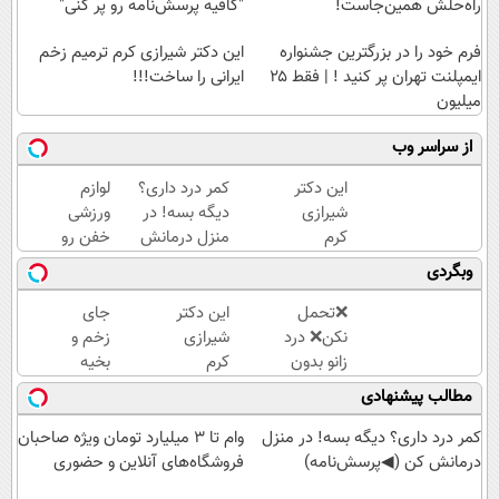
راه‌حلش همین‌جاست!
"کافیه پرسش‌نامه رو پر کنی"
فرم خود را در بزرگترین جشنواره
این دکتر شیرازی کرم ترمیم زخم
ایمپلنت تهران پر کنید ! | فقط ۲۵
ایرانی را ساخت!!!
میلیون
از سراسر وب
این دکتر
کمر درد داری؟
لوازم
شیرازی
دیگه بسه! در
ورزشی
کرم
منزل درمانش
خفن رو
ترمیم
کن
اقساطی
وبگردی
زخم
(◀پرسش‌نامه)
بخر!
ایرانی را
❌تحمل
این دکتر
جای
ساخت!!!
نکن❌ درد
شیرازی
زخم و
زانو بدون
کرم
بخیه
قرص
ترمیم
داری؟؟
مطالب پیشنهادی
درمان
زخم
3
میشه
ایرانی را
هفته‌ای
کمر درد داری؟ دیگه بسه! در منزل
وام تا ۳ میلیارد تومان ویژه صاحبان
(پرسشنامه
ساخت!!!
محوش
درمانش کن (◀پرسش‌نامه)
فروشگاه‌های آنلاین و حضوری
رو پر کن)
کن!