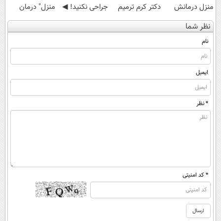
منزل درمانش
دکتر کرم ترمیم
جراحی نکنید! ◀
منزل" درمان
کن
کننده 23 روزه
پرسش‌نامه رو پر
کنی؟ (◂فیلم +
نظر شما
(◀پرسش‌نامه)
ساخت!
کن ▶
◂پرسش‌نامه)
نام
ایمیل
* نظر
* کد امنیتی