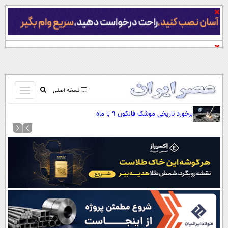
باز
نسخه اصلی
و
صفحه اول
برخورد تاریخی موشک فالکون ۹ با ماه
بسته
تماس با ما
کردن
آرشیو
منو
جستجو
نظرسنجی
آب و هوا
اوقات شرعی
پیوند ها
سواد زندگی