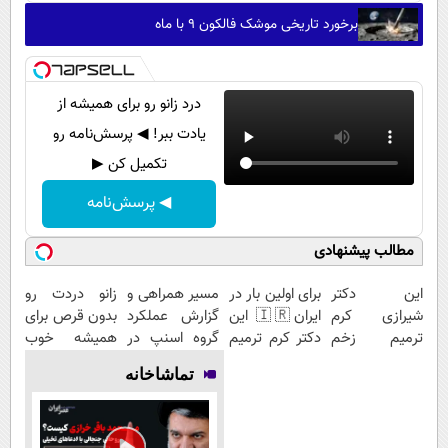
برخورد تاریخی موشک فالکون ۹ با ماه
درد زانو رو برای همیشه از
یادت ببر! ◀ پرسش‌نامه رو
تکمیل کن ▶
◀ پرسش‌نامه
مطالب پیشنهادی
این دکتر
برای اولین بار در
مسیر همراهی و
زانو دردت رو
شیرازی کرم
ایران🇮🇷 این
گزارش عملکرد
بدون قرص برای
ترمیم زخم
دکتر کرم ترمیم
گروه اسنپ در
همیشه خوب
ایرانی را
کننده 23 روزه
۱۴۰۴
کن! (قدم اول،
تماشاخانه
ساخت!!!
ساخت!
پرسش‌نامه)