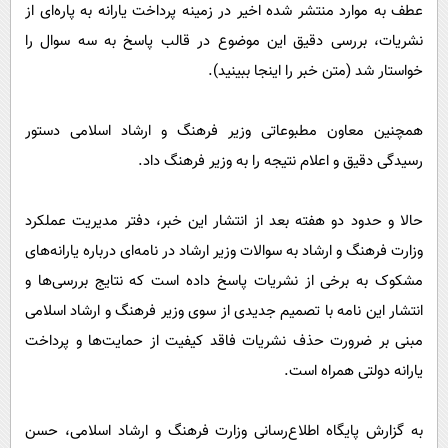
پیامک
عطف به موارد منتشر شده اخیر در زمینه پرداخت یارانه به پاره‌ای از
سرگرمی
نشریات، بررسی دقیق این موضوع در قالب پاسخ به سه سوال را
روانشناسی
فناوری
خواستار شد (متن خبر را اینجا ببینید).
آشپزی
گوناگون
دانلود
حوادث
همچنین معاون مطبوعاتی وزیر فرهنگ و ارشاد اسلامی دستور
محیط زیست
رسیدگی دقیق و اعلام نتیجه را به وزیر فرهنگ داد.
سلامت
حالا و حدود دو هفته بعد از انتشار این خبر، دفتر مدیریت عملکرد
فرهنگی
وزارت فرهنگ و ارشاد به سوالات وزیر ارشاد در نامه‌ای درباره یارانه‌های
بین الملل
مشکوک به برخی از نشریات پاسخ داده است که نتایج بررسی‌ها و
اجتماعی
انتشار این نامه با تصمیم جدیدی از سوی وزیر فرهنگ و ارشاد اسلامی
مبنی بر ضرورت حذف نشریات فاقد کیفیت از حمایت‌ها و پرداخت
حیات وحش
یارانه دولتی همراه است.
سیاست خارجی
به گزارش پایگاه اطلاع‌رسانی وزارت فرهنگ و ارشاد اسلامی، حسن