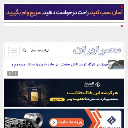
باز
نسخه اصلی
و
صفحه اول
حریق در کارگاه تولید الکل صنعتی در جاده خاوران/ حادثه مصدوم و
بسته
تلفات جانی نداشت
تماس با ما
کردن
آرشیو
منو
جستجو
نظرسنجی
آب و هوا
اوقات شرعی
پیوند ها
سواد زندگی