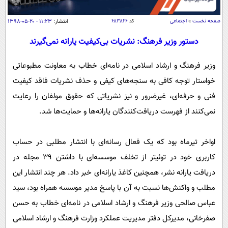
سیاسی
اقتصاد
صفحه نخست
»
اجتماعی
کد
۶۸۳۸۲۶
انتشار:
۱۱:۲۳ - ۲۰-۰۵-۱۳۹۸
جامعه
اقتصادی
دستور وزیر فرهنگ: نشریات بی‌کیفیت یارانه نمی‌گیرند
ورزشی
اجتماعی
خودرو
وزیر فرهنگ و ارشاد اسلامی در نامه‌ای خطاب به معاونت مطبوعاتی
بین الملل
حوادث
خواستار توجه کافی به سنجه‌های کیفی و حذف نشریات فاقد کیفیت
فرهنگ و هنر
سیاست خارجی
سلامت
فنی و حرفه‌ای، غیرضرور و نیز نشریاتی که حقوق مولفان را رعایت
علم و دانش
نمی‌کنند از فهرست دریافت‌کنندگان یارانه‌ها و حمایت‌ها شد.
یک برش دانایی
قرآن
فناوری و It
محیط زیست
اواخر تیرماه بود که یک فعال رسانه‌ای با انتشار مطلبی در حساب
گوناگون
علمی
سفر و تفریح
کاربری خود در توئیتر از تخلف موسسه‌ای با داشتن ۳۹ مجله در
فیلم
سرگرمی
اخبار کریپتو
دریافت یارانه نشر، همچنین کاغذ یارانه‌ای خبر داد. هر چند انتشار این
عصر ایران 2
اقتصاد
باشگاه مغز
مطلب و واکنش‌ها نسبت به آن با پاسخ مدیر موسسه همراه بود، سید
آموزش زبان
خواندنی ها و دیدنی ها
ورزش
مجله تصویری سلاح
عباس صالحی وزیر فرهنگ و ارشاد اسلامی در نامه‌ای خطاب به حسن
داستان کوتاه
سیاست
صفرخانی، مدیرکل دفتر مدیریت عملکرد وزارت فرهنگ و ارشاد اسلامی