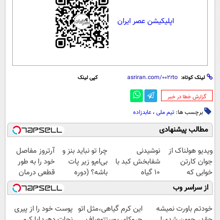
اپلیکیشن عصر ایران
لینک کوتاه:
کپی لینک
‌گزارش خطا در خبر
برچسب ها:
تیم ملی
،
عابدزاده
مطالب پیشنهادی
ویدیو هولناک از
نوشیدنی
چرا تو نباید بنز و
آرتروز مفاصل
جوان کارتن
شفابخش کبد با
بی‌ام‌و زیر پات
خود را به طور
خوابی که
10 گیاه
باشه؟ (دوره
قطعی درمان
میلیاردر شد.
موثر(تخفیف تا
رایگان درآمد
کنید!
از سراسر وب
آموزش رایگان
امشب)
میلیاردی)
◗پرسش‌نامه◖
خودتم باورت نمیشه
این کرم گیاهی،مثل اتو
پوست خود را از پیری
چقدر جوون شدی!
چروکای پوستتوصاف
نجات دهید!با کرم