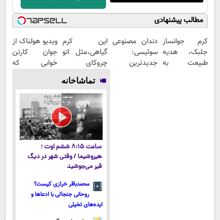
مطالب پیشنهادی
کرم جوانساز
دندان مصنوعی
این کرم
ویدیو هولناک از
جلبک، هدیه
سوئیسی:
گیاهی،مثل اتو
جوان کارتن
طبیعت به
جدیدترین
چروکای
خوابی که
شما(خرید با
فناوری اروپا،
پوستتوصاف
میلیاردر شد.
تماشاخانه
تخفیف ویژه)
سبک و مقاوم |
میکنه!50%تخفیف
آموزش رایگان
پرداخت قسطی
ساعت ۸:۱۵ ششم اوت ؛
هیروشیما / وقتی شهر در دیگ
قیر می‌جوشید
محمدباقر خرازی کیست؟
روحانی جنجالی با ادعاها و
ایده‌های تخیلی