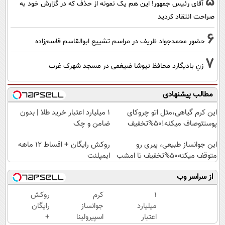
5
آقای رئیس جمهور! این هم یک نمونه از حذف که در گزارش خود به
صراحت انتقاد کردید
6
حضور محمدجواد ظریف در مراسم تشییع ابوالقاسم قاسم‌زاده
7
زنِ بادیگارد محافظ نیوشا ضیغمی در مسجد شهرک غرب
مطالب پیشنهادی
این کرم گیاهی،مثل اتو چروکای
۱ میلیارد اعتبار خرید طلا | بدون
پوستتوصاف میکنه!50%تخفیف
ضامن و چک
این جوانساز طبیعی، پیری رو
روکش رایگان + اقساط ۱۲ ماهه
متوقف میکنه50%تخفیف تا امشب
ایمپلنت
از سراسر وب
۱
کرم
روکش
میلیارد
جوانساز
رایگان
اعتبار
اسپیرولینا
+