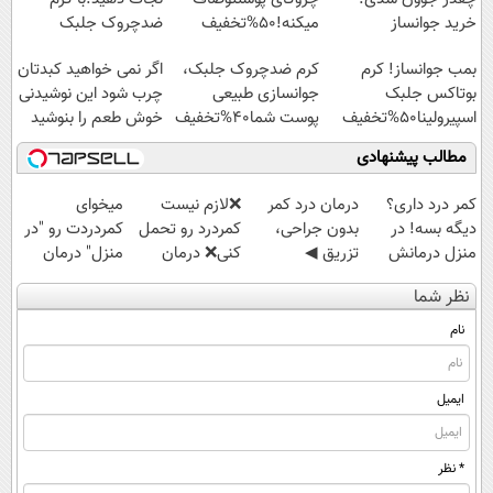
خرید جوانساز
میکنه!50%تخفیف
ضدچروک جلبک
اسپیرولینا با تخفیف
بمب جوانساز! کرم
کرم ضدچروک جلبک،
اگر نمی خواهید کبدتان
ویژه
بوتاکس جلبک
جوانسازی طبیعی
چرب شود این نوشیدنی
اسپیرولینا50%تخفیف
پوست شما40%تخفیف
خوش طعم را بنوشید
مطالب پیشنهادی
کمر درد داری؟
درمان درد کمر
❌لازم نیست
میخوای
دیگه بسه! در
بدون جراحی،
کمردرد رو تحمل
کمردردت رو "در
منزل درمانش
تزریق ◀
کنی❌ درمان
منزل" درمان
کن
پرسش‌نامه رو پر
بدون جراحی و
کنی؟ (◂فیلم +
نظر شما
(◀پرسش‌نامه)
کن ▶
قرص
◂پرسش‌نامه)
(پرسشنامه)
نام
ایمیل
* نظر