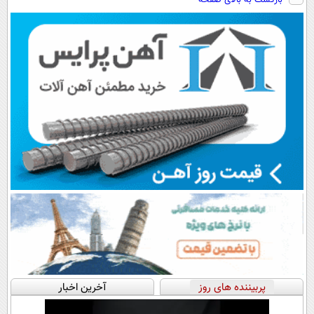
بازگشت به بالای صفحه
رایگان+پرداخت
سبک و مقاوم |
هم داریم!😍 |
اقساطی😍
پرداخت قسطی
📍تهران
پربیننده های روز
آخرین اخبار