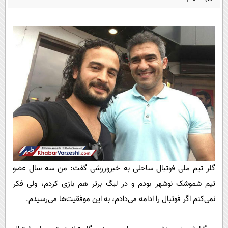
پیامک
سرگرمی
روانشناسی
فناوری
آشپزی
گوناگون
دانلود
حوادث
محیط زیست
سلامت
فرهنگی
بین الملل
اجتماعی
گلر تیم ملی فوتبال ساحلی به خبرورزشی گفت: من سه سال عضو
حیات وحش
تیم شموشک نوشهر بودم و در لیگ برتر هم بازی کردم، ولی فکر
سیاست خارجی
نمی‌کنم اگر فوتبال را ادامه می‌دادم، به این موفقیت‌ها می‌رسیدم.