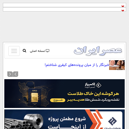
باز
نسخه اصلی
و
صفحه اول
خبرنگار را از میان پرونده‌های کیفری شناختم!
بسته
تماس با ما
کردن
آرشیو
منو
جستجو
نظرسنجی
آب و هوا
اوقات شرعی
پیوند ها
سواد زندگی