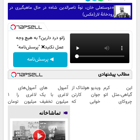
«دوستعلی خان، نوۀ ناصرالدین شاه» در حال ماهیگیری در
رودخانۀ لار(عکس)
زانو درد دارین؟ به هیچ وجه
عمل نکنید❌ "پرسش‌نامه"
◀ پرسش‌نامه
مطالب پیشنهادی
این کرم
ویدیو هولناک از
آمپول های
آمپول‌های
گیاهی،مثل اتو
جوان کارتن
لاغری با یک
لاغری را ۱
چروکای
خوابی که
میلیون تخفیف
میلیون تومان
پوستتوصاف
میلیاردر شد.
| ارسال از
ارزان‌تر از
تماشاخانه
میکنه!50%تخفیف
آموزش رایگان
داروخانه های
همه‌جا بخر!
معتبر