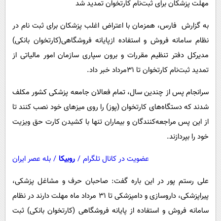
مهلت پزشکان برای ثبت‌نام کارتخوان تمدید شد
پیامک
سرگرمی
روانشناسی
فناوری
به گزارش فارس، همزمان با اعتراض اغلب پزشکان برای ثبت نام در
نظام سامانه فروش و استفاده ازپایانه فروشگاهی(کارتخوان بانکی)
آشپزی
گوناگون
مدیرکل دفتر تنظیم مقررات و برون سپاری سازمان امور مالیاتی از
دانلود
حوادث
تمدید ثبت‌نام کارتخوان تا 31مرداد خبر داد.
محیط زیست
سرانجام پس از چندین سال، تمام فعالان جامعه پزشکی کشور مکلف
سلامت
شدند که دستگاه‌های کارتخوان (پوز) را روی میزهای خود نصب کنند تا
فرهنگی
از این پس مراجعه‌کنندگان و بیماران تنها با کشیدن کارت حق ویزیت
بین الملل
خود را بپردازند.
اجتماعی
عضویت در کانال تلگرام
/
روبیکا
/
بله عصر ایران
حیات وحش
علی رستم پور در این باره گفت: صاحبان حرف و مشاغل پزشکی،
سیاست خارجی
پیراپزشکی، داروسازی و دامپزشکی تا 31 مرداد ماه مهلت دارند در نظام
سامانه فروش و استفاده از پایانه فروشگاهی (کارتخوان بانکی) ثبت