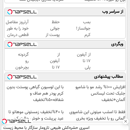
از سراسر وب
بمب
حفظ
آرتروز مفاصل
جوانساز!
جوانی
خود را به طور
کرم
پوست از
قطعی درمان
بوتاکس
اعماق
کنید!
وبگردی
جلبک
دریا با
◗پرسش‌نامه◖
اسپیرولینا50%تخفیف
جلبک
از آیفون
از
گردونه
اسپیرولینا
17 تا
آیفون
رو
پلی
17 تا
بچرخون
استیشن
1000
آیفون17
مطالب پیشنهادی
5 🎮😍
هزار
ببر 🔥
📱 |
دلار
افزایش 100% رشد مو با شامپو
با این لوسیون گیاهی پوستت بدون
گردونه
جایزه |
جلبک تحت لیسانس
کرم پودر هم صاف و
بچرخون
بازی
آلمان+تخفیف
شفافه50%تخفیف
جایزه
کن ،
ببر
فقط تا امشب میتونی این شامپوی
گردونه
با 40%تخفیف زمستونی موهاتو تا
آلمانی رو با تخفیف ویژه بخری
بچرخون
عید پرپشت و خوش حالت کن
اسپری حشره‌کش طبیعی تارومار سازگار با محیط زیست