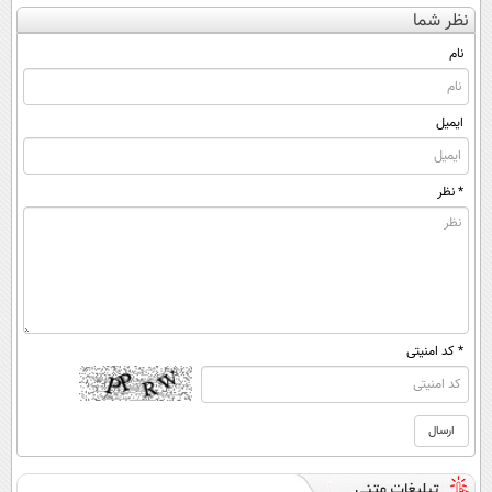
🔥 گردونه
دلار تتر ببر! 🔥
نظر شما
شانس بدون پوچ
😍
💥
نام
ایمیل
* نظر
* کد امنیتی