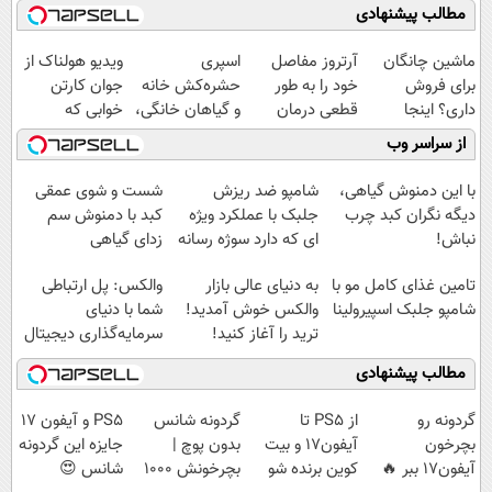
مطالب پیشنهادی
ماشین چانگان
آرتروز مفاصل
اسپری
ویدیو هولناک از
برای فروش
خود را به طور
حشره‌کش خانه
جوان کارتن
داری؟ اینجا
قطعی درمان
و گیاهان خانگی،
خوابی که
سریع بفروشش
کنید!
نابودکننده انواع
میلیاردر شد.
از سراسر وب
◗پرسش‌نامه◖
حشرات خانگی و
آموزش رایگان
آفات
با این دمنوش گیاهی،
شامپو ضد ریزش
شست و شوی عمقی
دیگه نگران کبد چرب
جلبک با عملکرد ویژه
کبد با دمنوش سم
نباش!
ای که دارد سوژه رسانه
زدای گیاهی
ها شد
تامین غذای کامل مو با
به دنیای عالی بازار
والکس: پل ارتباطی
شامپو جلبک اسپیرولینا
والکس خوش آمدید!
شما با دنیای
ترید را آغاز کنید!
سرمایه‌گذاری دیجیتال
مطالب پیشنهادی
گردونه رو
از PS5 تا
گردونه شانس
PS5 و آیفون 17
بچرخون
آیفون17 و بیت
بدون پوچ |
جایزه این گردونه
آیفون17 ببر 🔥
کوین برنده شو
بچرخونش 1000
شانس 😍