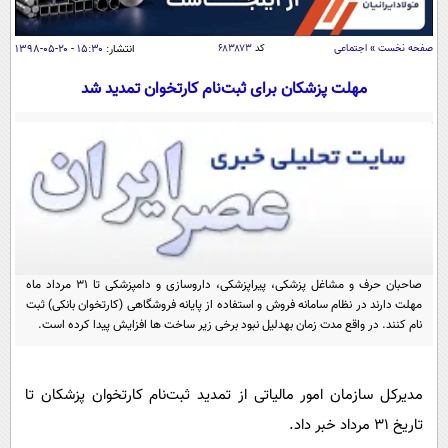
سیاسی
اقتصاد
صفحه نخست
»
اجتماعی
کد
۶۸۳۸۷۳
انتشار:
۱۵:۳۰ - ۲۰-۰۵-۱۳۹۸
جامعه
اقتصادی
مهلت پزشکان برای ثبت‌نام کارتخوان تمدید شد
ورزشی
اجتماعی
خودرو
بین الملل
حوادث
فرهنگ و هنر
سیاست خارجی
سلامت
علم و دانش
یک برش دانایی
قرآن
فناوری و It
محیط زیست
گوناگون
علمی
صاحبان حرف و مشاغل پزشکی، پیراپزشکی، داروسازی و دامپزشکی تا 31 مرداد ماه
سفر و تفریح
مهلت دارند در نظام سامانه فروش و استفاده از پایانه فروشگاهی (کارتخوان بانکی) ثبت
فیلم
سرگرمی
اخبار کریپتو
نام کنند. در واقع مدت زمان بهدلیل نبود برخی زیر ساخت ها افزایش پیدا کرده است.
عصر ایران 2
اقتصاد
باشگاه مغز
آموزش زبان
خواندنی ها و دیدنی ها
ورزش
مجله تصویری سلاح
مدیرکل سازمان امور مالیاتی از تمدید ثبت‌نام کارتخوان پزشکان تا
داستان کوتاه
سیاست
تاریخ 31 مرداد خبر داد.