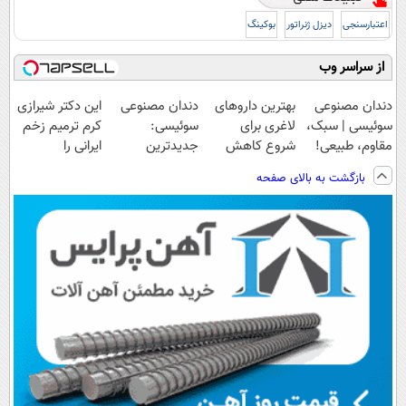
اعتبارسنجی
دیزل ژنراتور
بوکینگ
از سراسر وب
دندان مصنوعی
بهترین داروهای
دندان مصنوعی
این دکتر شیرازی
سوئیسی | سبک،
لاغری برای
سوئیسی:
کرم ترمیم زخم
مقاوم، طبیعی!
شروع کاهش
جدیدترین
ایرانی را
ویزیت
وزن، ارسال از
فناوری اروپا،
ساخت!!!
بازگشت به بالای صفحه
رایگان+پرداخت
داروخانه های
سبک و مقاوم |
اقساطی😍
نزدیکت!
پرداخت قسطی