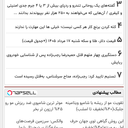
3
گفته‌های یک روحانی تندرو و ردپای بیش از ۳ یا ۴ جرم جدی امنیتی
و کیفری / آن‌هایی که می‌خواهند به ۲۵۰ هزار نفر بپیوندند بدانند ...
4
کته کردن برنج کار هر کسی نیست؛ خیلی ها این مهارت را ندارند
5
قیمت دلار، طلا و سکه شنبه ۱۷ مرداد ۱۴۰۵ (+جدول قیمت)
6
دستگیری چهار متهم قتل حمیدرضا رجب‌زاده پس از شناسایی خودروی
ربایش
7
تسنیم تایید کرد: رجب‌زاده، مداح سرشناس، به‌قتل رسیده است
مطالب پیشنهادی
تقویت مو از ریشه با شامپو ویتامینه
موثر ترین شامپوی ضد ریزش مو رو
جلبک(40%تخفیف تا امشب)
45% ارزون تر بخر
این روش گیاهی توی جهان حرف
والکس: سرزمین فرصت‌های
اول رو میزنه!40%تخفیف
سرمایه‌گذاری دیجیتال شما