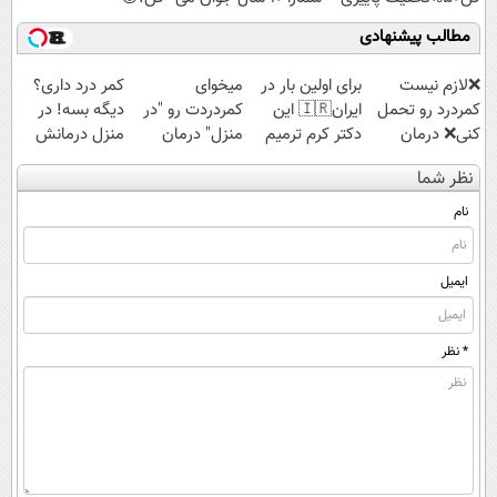
کند
مطالب پیشنهادی
❌لازم نیست
برای اولین بار در
میخوای
کمر درد داری؟
کمردرد رو تحمل
ایران🇮🇷 این
کمردردت رو "در
دیگه بسه! در
کنی❌ درمان
دکتر کرم ترمیم
منزل" درمان
منزل درمانش
بدون جراحی و
کننده 23 روزه
کنی؟ (◂فیلم +
کن
نظر شما
قرص
ساخت!
◂پرسش‌نامه)
(◀پرسش‌نامه)
(پرسشنامه)
نام
ایمیل
* نظر