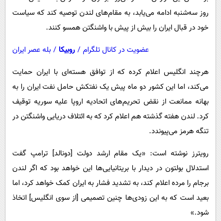
پیامک
سرگرمی
روز سه‌شنبه ادامه می‌یابد، به مقام‌های لندن توصیه کند که سیاست
روانشناسی
فناوری
خود در قبال ایران را بیش از پیش با واشنگتن همسو کنند.
آشپزی
گوناگون
عضویت در کانال تلگرام
/
روبیکا
/
بله عصر ایران
دانلود
حوادث
هرچند انگلیس اعلام کرده که از توافق هسته‌ای با ایران حمایت
محیط زیست
می‌کند، اما این کشور دو ماه پیش یک نفتکش حامل نفت ایران را به
سلامت
بهانه ممانعت از نقض تحریم‌های اتحادیه اروپا علیه سوریه توقیف
فرهنگی
کرد. لندن هفته گذشته هم اعلام کرد که به ائتلاف دریایی واشنگتن در
تنگه هرمز می‌پیوندد.
بین الملل
اجتماعی
رویترز نوشته است: «یک مقام ارشد دولت [دونالد] ترامپ گفت
استدلال بولتون در دیدار با بریتانیایی‌ها این خواهد بود که اگر لندن
حیات وحش
برجام را مرده اعلام کند، به تشدید فشار به ایران کمک خواهد کرد، اما
سیاست خارجی
بعید است که به این زودی‌ها چنین تصمیمی [از سوی انگلیس] اتخاذ
شود.»