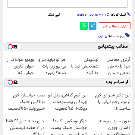
لینک کوتاه:
کپی لینک
‌گزارش خطا در خبر
برچسب ها:
بولتون
مطالب پیشنهادی
آرتروز مفاصل
نوشیدنی
چرا تو نباید بنز و
ویدیو هولناک از
خود را به طور
شفابخش کبد با
بی‌ام‌و زیر پات
جوان کارتن
قطعی درمان
10 گیاه
باشه؟ (دوره
خوابی که
کنید!
موثر(تخفیف تا
رایگان درآمد
میلیاردر شد.
از سراسر وب
◗پرسش‌نامه◖
امشب)
میلیاردی)
آموزش رایگان
این دکتر شیرازی کرم
این کرم گیاهی،مثل اتو
بمب جوانساز! کرم
ترمیم زخم ایرانی را
چروکای پوستتوصاف
بوتاکس جلبک
ساخت!!!
میکنه!50%تخفیف
اسپیرولینا50%تخفیف
بدون سوزن پوستتو
هرگز بوتاکس نکنید!
جای بخیه داری؟؟ فقط
10سال جوون
جوانساز جلبک پوست
در 3 هفته ترمیمش
کن50%تخفیف پاییزی
شمارا ۱۰ سال جوان می
کن!😍