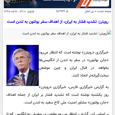
سیاسی
اقتصاد
صفحه نخست
»
بین الملل
کد
۶۸۳۹۳۴
انتشار:
۲۲:۱۰ - ۲۰-۰۵-۱۳۹۸
جامعه
اقتصادی
رویترز: تشدید فشار به ایران، از اهداف سفر بولتون به لندن است
ورزشی
اجتماعی
خودرو
بین الملل
حوادث
فرهنگ و هنر
سیاست خارجی
سلامت
خبرگزاری «رویترز» نوشته است که انتظار می‌رود
علم و دانش
یک برش دانایی
«جان بولتون» در سفر به لندن از انگلیسی‌ها
قرآن
فناوری و It
محیط زیست
بخواهد در قبال ایران و چین موضعی
گوناگون
علمی
سخت‌گیرانه‌تر اتخاذ کنند.
سفر و تفریح
فیلم
سرگرمی
اخبار کریپتو
به گزارش خبرگزاری فارس، خبرگزاری «رویترز»
عصر ایران 2
اقتصاد
باشگاه مغز
روز یکشنبه نوشته است که تشدید فشار بر ایران از جمله اهداف
آموزش زبان
خواندنی ها و دیدنی ها
ورزش
مجله تصویری سلاح
«جان بولتون» مشاور امنیت ملی کاخ سفید به لندن است.
داستان کوتاه
سیاست
بر اساس این گزارش، انتظار می‌رود بولتون در سفرش به انگلیس که تا