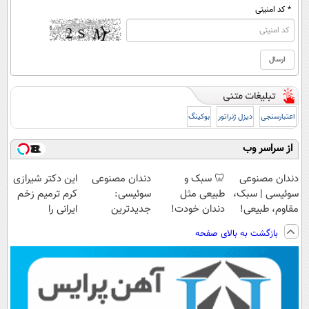
* کد امنیتی
اعتبارسنجی
دیزل ژنراتور
بوکینگ
از سراسر وب
دندان مصنوعی
🦷 سبک و
دندان مصنوعی
این دکتر شیرازی
سوئیسی | سبک،
طبیعی مثل
سوئیسی:
کرم ترمیم زخم
مقاوم، طبیعی!
دندان خودت!
جدیدترین
ایرانی را
ویزیت
نصب آسان و
فناوری اروپا،
ساخت!!!
بازگشت به بالای صفحه
رایگان+پرداخت
پرداخت اقساطی
سبک و مقاوم |
اقساطی😍
💳 📍 تهران
پرداخت قسطی