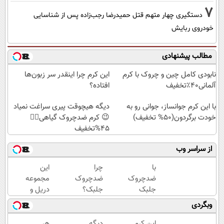
7
دستگیری چهار متهم قتل حمیدرضا رجب‌زاده پس از شناسایی
خودروی ربایش
مطالب پیشنهادی
نابودی کامل چین و چروک با کرم
این کرم چرا اینقدر سر زبون‌ها
آلمانی۴۰٪تخفیف
افتاده؟
با این کرم جوانساز، جوانی رو به
دیگه هیچوقت پیری سراغت نمیاد
خودت برگردون(50% تخفیف)
😉 کرم ضدچروک گیاهی👈🏻
45%تخفیف
از سراسر وب
با
چرا
این
ضدچروک
ضدچروک
مجموعه
جلبک
جلبک؟
دریل و
اسپیرولینا
چون
پیچ
وبگردی
جوان شو!
بدون
گوشتی
خرید با
بوتاکس
رو با
این کرم
دیگه
هر