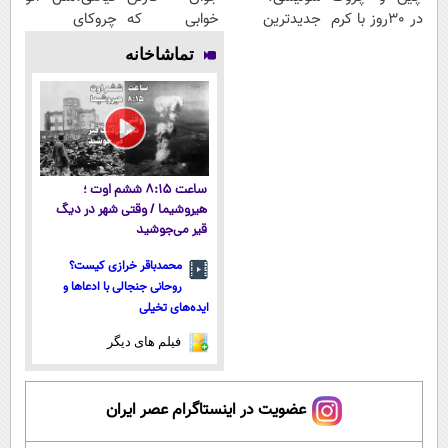
در 30روز با کرم
جدیدترین
خوابی که
چروکای
جوانساز
فناوری اروپا،
میلیاردر شد.
پوستتوصاف
تماشاخانه
آلمانی(45%تخفیف)
سبک و مقاوم |
آموزش رایگان
میکنه!50%تخفیف
پرداخت قسطی
ساعت ۸:۱۵ ششم اوت ؛
هیروشیما / وقتی شهر در دیگ
قیر می‌جوشید
محمدباقر خرازی کیست؟
روحانی جنجالی با ادعاها و
ایده‌های تخیلی
فیلم های دیگر
عضویت در اینستاگرام عصر ایران