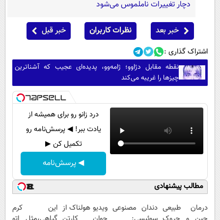
دچار تغییرات ناملموس می‌شود
خبر بعد
نظرات کاربران
خبر قبل
اشتراک گذاری :
نقطه مقابل دژاوو؛ ژامه‌وو، پدیده‌ای عجیب که آشناترین
چیزها را غریبه می‌کند
درد زانو رو برای همیشه از
یادت ببر! ◀ پرسش‌نامه رو
تکمیل کن ▶
◀ پرسش‌نامه
مطالب پیشنهادی
درمان طبیعی
دندان مصنوعی
ویدیو هولناک از
این کرم
چین و چروک
سوئیسی:
جوان کارتن
گیاهی،مثل اتو