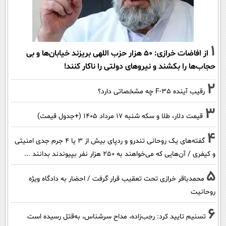
1
از افاضات خرازی: ۵۰ هزار حزب اللهی بریزند خیابان‌ها و بی
حجاب‌ها را بکشند و نیرو‌های دولتی را ناکار کنند!
2
رقیب آینده F-35 چه مشخصاتی دارد؟
3
قیمت دلار، طلا و سکه شنبه ۱۷ مرداد ۱۴۰۵ (+جدول قیمت)
4
گفته‌های یک روحانی تندرو و ردپای بیش از ۳ یا ۴ جرم جدی امنیتی
و کیفری / آن‌هایی که می‌خواهند به ۲۵۰ هزار نفر بپیوندند بدانند ...
5
محمدباقر خرازی تحت تعقیب قرار گرفت / احضار به دادگاه ویژه
روحانیت
6
تسنیم تایید کرد: رجب‌زاده، مداح سرشناس، به‌قتل رسیده است