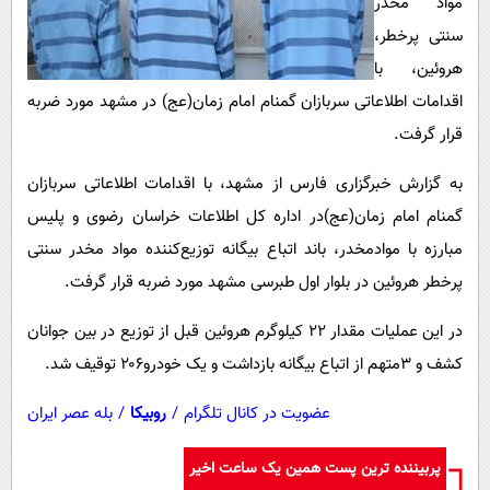
مواد مخدر
پیامک
سرگرمی
سنتی پرخطر،
روانشناسی
فناوری
هروئین، با
آشپزی
گوناگون
اقدامات اطلاعاتی سربازان گمنام امام زمان(عج) در مشهد مورد ضربه
دانلود
حوادث
قرار گرفت.
محیط زیست
به گزارش خبرگزاری فارس از مشهد، با اقدامات اطلاعاتی سربازان
سلامت
گمنام امام زمان(عج)در اداره کل اطلاعات خراسان رضوی و پلیس
مبارزه با موادمخدر، باند اتباع بیگانه توزیع‌کننده مواد مخدر سنتی
فرهنگی
پرخطر هروئین در بلوار اول طبرسی مشهد مورد ضربه قرار گرفت.
بین الملل
در این عملیات مقدار ۲۲ کیلوگرم هروئین قبل از توزیع در بین جوانان
اجتماعی
کشف و ۳متهم از اتباع بیگانه بازداشت و یک خودرو۲۰۶ توقیف شد.
حیات وحش
عضویت در کانال تلگرام
/
روبیکا
/
بله عصر ایران
سیاست خارجی
پربیننده ترین پست همین یک ساعت اخیر