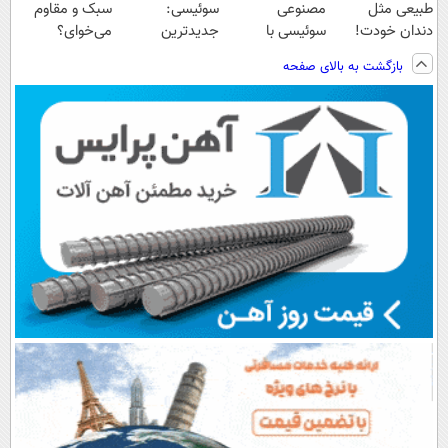
طبیعی مثل
مصنوعی
سوئیسی:
سبک و مقاوم
دندان خودت!
سوئیسی با
جدیدترین
می‌خوای؟
نصب آسان و
تکنولوژی
فناوری اروپا،
پرداخت اقساطی
بازگشت به بالای صفحه
پرداخت اقساطی
دیجیتال |
سبک و مقاوم |
هم داریم!😍 |
💳 📍 تهران
پرداخت در 4
پرداخت قسطی
📍تهران
قسط |📍 تهران