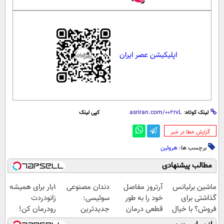
اپلیکیشن عصر ایران
لینک کوتاه:
کپی لینک
‌گزارش خطا در خبر
برچسب ها:
هروئین
مطالب پیشنهادی
ماشین برلیانس
آرتروز مفاصل
دندان مصنوعی
1بار برای همیشه
گذاشتی برای
خود را به طور
سوئیسی:
زانودردت
فروش؟ با خیال
قطعی درمان
جدیدترین
رودرمان کن!
راحت بفروش
کنید!
فناوری اروپا،
(تکنولوژی آلمان)