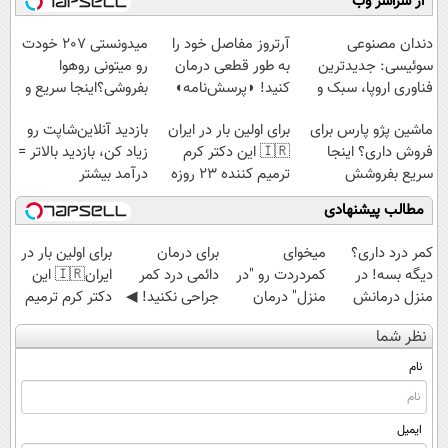
از سراسر وب
◗پرسش‌نامه◖
سبک و مقاوم |
◂پرسشنامه▸
پرداخت قسطی
دندان مصنوعی
آرتروز مفاصل خود را
میدونستی 207 خودت
سوئیسی: جدیدترین
به طور قطعی درمان
رو میتونی روهوا
فناوری اروپا، سبک و
کنید! ◗پرسش‌نامه◖
بفروشی؟اینجا سریع و
مقاوم | پرداخت
راحت بفروش
ماشین پژو پارس برای
برای اولین بار در ایران
بازدید آنلاین‌شاپت رو
قسطی
فروش داری؟ اینجا
🇮🇷 این دکتر کرم
زیاد کن، بازدید بالاتر =
سریع بفروشش
ترمیم کننده 23 روزه
درآمد بیشتر
ساخت!
مطالب پیشنهادی
کمر درد داری؟
میخوای
برای درمان
برای اولین بار در
دیگه بسه! در
کمردردت رو "در
دائمی درد کمر
ایران🇮🇷 این
منزل درمانش
منزل" درمان
جراحی نکنید! ◀
دکتر کرم ترمیم
کن
کنی؟ (◂فیلم +
پرسش‌نامه رو پر
کننده 23 روزه
نظر شما
(◀پرسش‌نامه)
◂پرسش‌نامه)
کن ▶
ساخت!
نام
ایمیل