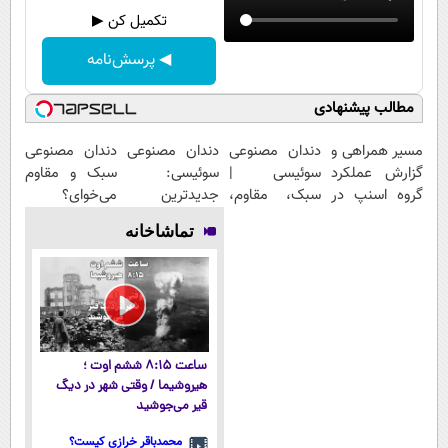
تکمیل کن ▶
◀ پرسش‌نامه
مطالب پیشنهادی
مسیر همراهی و
دندان مصنوعی
دندان مصنوعی
دندان مصنوعی
گزارش عملکرد
سوئیسی |
سوئیسی:
سبک و مقاوم
گروه اسنپ در
سبک، مقاوم،
جدیدترین
می‌خوای؟
۱۴۰۴
طبیعی! ویزیت
فناوری اروپا،
پرداخت
تماشاخانه
رایگان+پرداخت
سبک و مقاوم |
اقساطی هم
اقساطی😍
پرداخت قسطی
داریم!😍 | 📍
تهران
ساعت ۸:۱۵ ششم اوت ؛
هیروشیما / وقتی شهر در دیگ
قیر می‌جوشید
محمدباقر خرازی کیست؟