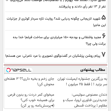
تطابق ندارد/ گفتند سه چهارم ( با تفاهم‌نامه) موافقت کنند می‌پذیرم، 12
نفر از 13 نفر رأی دادند و پذیرفتند
5
شهید لاریجانی چگونه ردیابی شد؟ روایت تازه سردار کوثری از جزئیات
این ماجرا
6
مجید واشقانی و بودجه 150 میلیاردی برای ساخت فیلم! خدا بده
برکت ولی چرا؟
7
پیام روشن پزشکیان در گفت‌و‌گوی تصویری با مرد نامرئی: من هستم!
مطالب پیشنهادی
به بزرگترین جشنواره ایمپلنت تهران
جای زخم و بخیه داری؟؟ 3 هفته‌ای
سر بزنید ! | فقط ۲۵ میلیون !
محوش کن!
دندان مصنوعی سوئیسی:
میخوای کمر دردت رو بدون قرص
جدیدترین فناوری اروپا، سبک و
برای همیشه خوب کنی؟
مقاوم | پرداخت قسطی
(◂پرسش‌نامه رو پر کن)