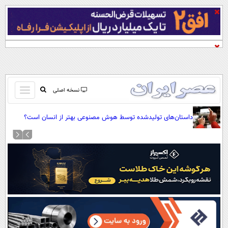
باز
نسخه اصلی
و
صفحه اول
بسته
داستان‌های تولیدشده توسط هوش مصنوعی بهتر از انسان است؟
تماس با ما
کردن
آرشیو
منو
جستجو
نظرسنجی
آب و هوا
اوقات شرعی
پیوند ها
سواد زندگی