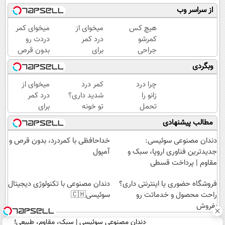
از سراسر وب
هیچ کس
میخوای از
میخوای کمر
کمرشو
درد کمر
دردت رو
جراحی
برای
بدون قرص
نمیکنه❗
همیشه
برای همیشه
وبگردی
درمان
راحت شی؟
خوب کنی؟
کمردرد
👈
(◂پرسش‌نامه
چرا درد
کمر درد
میخوای از
بدون قرص
پرسش‌نامه
رو پر کن)
زانو را
شدید داری؟
درد کمر
(پرسشنامه)
رو پر کن
تحمل
تو خونه
برای
می‌کنی؟
درمانش کن
همیشه
مطالب پیشنهادی
خیلی
(◂پرسش‌نامه
راحت شی؟
ساده
رو پرکن)
👈
دندان مصنوعی سوئیسی:
خداحافظی با کمردرد، بدون قرص و
درمنزل
پرسش‌نامه
جدیدترین فناوری اروپا، سبک و
آمپول
درمانش
رو پر کن
مقاوم | پرداخت قسطی
کن
فروشگاه حضوری یا اینترنتی داری؟
دندان مصنوعی با تکنولوژی دیجیتال
راحت محصول و خدماتت رو
سوئیسی🇨🇭
بفروش
دندان مصنوعی سوئیسی | سبک، مقاوم، طبیعی!