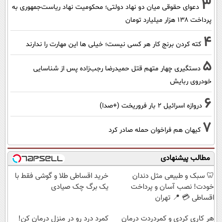
3
دعوای حقوقی میان دو نهاد دولتی؛ محکومیت نهاد ریاست‌جمهوری به
پرداخت ۱۳۸ هزار میلیارد تومان
4
کته کردن برنج کار هر کسی نیست؛ خیلی ها این مهارت را ندارند
5
دستگیری چهار متهم قتل حمیدرضا رجب‌زاده پس از شناسایی
خودروی ربایش
6
دروازه اسرائیل ۲ بار فروریخت (+صدا)
7
کیهان هم فراخوان حمله صادر کرد
مطالب پیشنهادی
🦷 سبک و طبیعی مثل دندان
خرید اقساطی طلا و گوشی فقط با
خودت! نصب آسان و پرداخت
یک برگ چک صیادی
اقساطی 💳 📍 تهران
هر کاری کردی و کمردردت درمان
کمرد درد رو در منزل درمان کن!