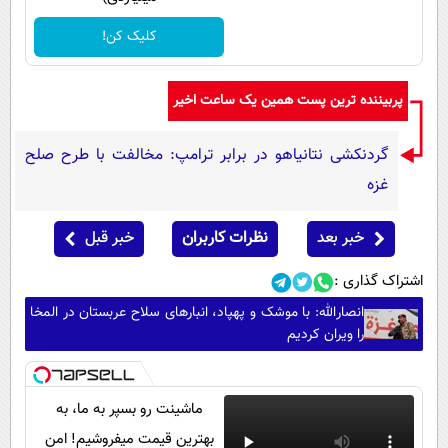
کلیک کن!
پربیننده ترین پست همین یک ساعت اخیر
گردنکشی نتانیاهو در برابر ترامپ: مخالفت با طرح صلح
غزه
خبر بعد
نظرات کاربران
خبر قبل
اشتراک گذاری :
انصارالله: با موشک و پهپاد، انبارهای سلاح عربستان در المخا
را ویران کردیم
ماشینت رو بسپر به ما، به
بهترین قیمت میفروشیم! امن