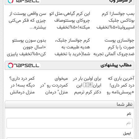
از سراسر وب
◗پرسش‌نامه◖
امشب)
آموزش رایگان
بمب جوانساز! کرم
این کرم گیاهی،مثل اتو
سن واقعی پوستت از
بوتاکس جلبک
چروکای پوستتوصاف
چیزی که فکر می‌کنی
اسپیرولینا50%تخفیف
میکنه!50%تخفیف
بیشتره...
جوانسازی پوست
کرم جوانساز جلبک،
بدون سوزن پوستتو
صورت را با کرم
هدیه طبیعت به
10سال جوون
ضدچروک آلمانی تجربه
شما(خرید با تخفیف
کن50%تخفیف پاییزی
کنید!
ویژه)
مطالب پیشنهادی
آخرین باری که
برای اولین بار در
میخوای
کمر درد داری؟
درد کمر داری!
ایران🇮🇷 این
کمردردت رو "در
دیگه بسه! در
◗پرسش‌نامه رو
دکتر کرم ترمیم
منزل" درمان
منزل درمانش
پر کن◖
کننده 23 روزه
کنی؟ (◂فیلم +
کن
نظر شما
ساخت!
◂پرسش‌نامه)
(◀پرسش‌نامه)
نام
ایمیل