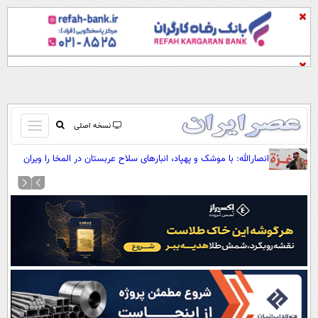
باز
نسخه اصلی
و
صفحه اول
انصارالله: با موشک و پهپاد، انبارهای سلاح عربستان در المخا را ویران
بسته
کردیم
تماس با ما
کردن
آرشیو
منو
جستجو
نظرسنجی
آب و هوا
اوقات شرعی
پیوند ها
سواد زندگی