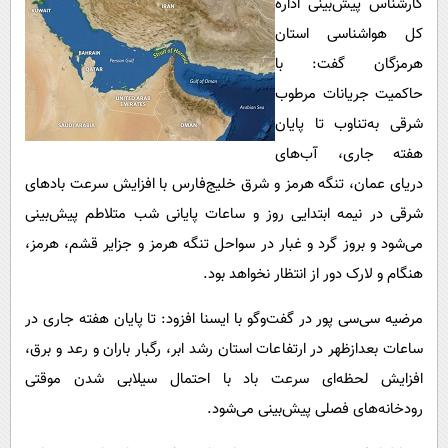
کارشناس پیش‌بینی اداره
پیامک
سرگرمی
کل هواشناسی استان
روانشناسی
فناوری
هرمزگان گفت: با
آشپزی
گوناگون
حاکمیت جریانات مرطوب
دانلود
حوادث
شرقی به‌تناوب تا پایان
هفته جاری، آب‌های
محیط زیست
دریای عمان، تنگه هرمز و شرق خلیج‌فارس با افزایش سرعت بادهای
سلامت
شرقی در نیمه ابتدایی روز و ساعات پایانی شب متلاطم پیش‌بینی
فرهنگی
می‌شود و بروز گرد و غبار در سواحل تنگه هرمز و جزایر قشم، هرمز،
بین الملل
هنگام و لارک دور از انتظار نخواهد بود.
اجتماعی
مرضیه سی‌سی پور در گفت‌وگو با ایسنا افزود: تا پایان هفته جاری در
حیات وحش
ساعات بعدازظهر در ارتفاعات استان رشد ابر، رگبار باران و رعد و برق،
افزایش لحظه‌ای سرعت باد با احتمال سیلابی شدن موقتی
سیاست خارجی
رودخانه‌های فصلی پیش‌بینی می‌شود.