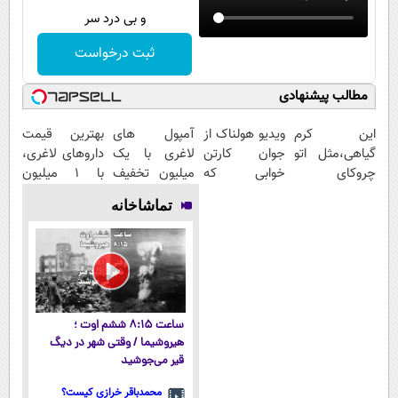
و بی درد سر
ثبت درخواست
مطالب پیشنهادی
این کرم
ویدیو هولناک از
آمپول های
بهترین قیمت
گیاهی،مثل اتو
جوان کارتن
لاغری با یک
داروهای لاغری،
چروکای
خوابی که
میلیون تخفیف
با ۱ میلیون
پوستتوصاف
میلیاردر شد.
| ارسال از
تخفیف و ارسال
تماشاخانه
میکنه!50%تخفیف
آموزش رایگان
داروخانه های
از داروخانه‌
معتبر
ساعت ۸:۱۵ ششم اوت ؛
هیروشیما / وقتی شهر در دیگ
قیر می‌جوشید
محمدباقر خرازی کیست؟