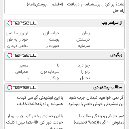
نشد؟ پر کردن پرسشنامه و دریافت
(◂فیلم + پرسش‌نامه)
راه حل
از سراسر وب
زمان
جوانسازی
آرتروز مفاصل
درستش
پوست
خود را به طور
سرمایه
صورت را
قطعی درمان
گذاری
با کرم
کنید!
وبگردی
کن ✅
ضدچروک
◗پرسش‌نامه◖
آلمانی
چرا درد
با
مسیر
تجربه
زانو را
سرمایه‌مون
همراهی
کنید!
تحمل
چیکار
و
می‌کنی؟
کنیم؟
گزارش
مطالب پیشنهادی
خیلی
سیگنال
عملکرد
ساده
تخصصی
گروه
اگر نمی خواهید کبدتان چرب شود
با این نوشیدنی گیاهی کبدت
درمنزل
بگیر
اسنپ
این نوشیدنی خوش طعم را بنوشید
همیشه پرقدرته55%تخفیف
درمانش
در
کن
عمر طولانی و زندگی سالم با
۱۴۰۴
با این دمنوش خطر کبد چرب رو از
دمنوش ۱۰ گیاه!(۵۵% تخفیف)
خودت دور کن!😓حتما ببین! کلیک
جهت خرید