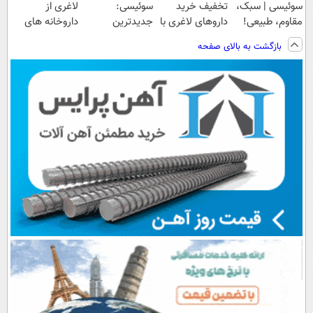
سوئیسی | سبک،
تخفیف خرید
سوئیسی:
لاغری از
مقاوم، طبیعی!
داروهای لاغری با
جدیدترین
داروخانه های
ویزیت
ارسال از
فناوری اروپا،
اطرافت، ارسال
بازگشت به بالای صفحه
رایگان+پرداخت
داروخانه و پک
سبک و مقاوم |
فوری همراه با
اقساطی😍
یخ!
پرداخت قسطی
پک یخ!