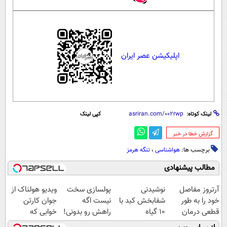
اپلیکیشن عصر ایران
لینک کوتاه:
کپی لینک
‌گزارش خطا در خبر
برچسب ها:
هواشناسی
،
تنگه هرمز
مطالب پیشنهادی
آرتروز مفاصل
نوشیدنی
پولسازی سخت
ویدیو هولناک از
خود را به طور
شفابخش کبد با
نیست اگه
جوان کارتن
قطعی درمان
10 گیاه
راهش رو بدونی!
خوابی که
کنید!
موثر(تخفیف تا
" دوره رایگان "
میلیاردر شد.