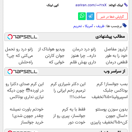
لینک کوتاه:
کپی لینک
‌گزارش خطا در خبر
برچسب ها:
ظریف
،
آمریکا
،
تحریم
مطالب پیشنهادی
آرتروز مفاصل
زانو درد درمان
ویدیو هولناک از
زانو درد رو تحمل
خود را به طور
داره… چرا هنوز
جوان کارتن
می‌کنی که چی؟
قطعی درمان
داری بهش ظلم
خوابی که
راه‌حلش
کنید!
می‌کنی؟
میلیاردر شد.
همین‌جاست!
از سراسر وب
◗پرسش‌نامه◖
آموزش رایگان
بمب جوانساز! کرم
این دکتر شیرازی کرم
این کرم صدای دکترا رو
بوتاکس جلبک
ترمیم زخم ایرانی را
در اورده😳 چون دیگه
اسپیرولینا50%تخفیف
ساخت!!!
نیازی نداری بوتاکس
کنی!!!
بدون سوزن پوستتو
فقط با یه کرم
خودتم باورت نمیشه
10سال جوون
جوانساز، پیری رو از
چقدر جوون شدی!
کن50%تخفیف پاییزی
خودت دور
خرید جوانساز
کن(تخفیف50%)
اسپیرولینا با تخفیف