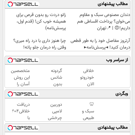
مطالب پیشنهادی
دندان مصنوعی سبک و مقاوم
زانو دردت رو بدون قرص برای
می‌خوای؟ پرداخت اقساطی هم
همیشه خوب کن! (قدم اول،
داریم!😍 | 📍تهران
پرسش‌نامه)
آرتروز مفاصل خود را به طور قطعی
چرا هنوز داری با درد راه میری؟
درمان کنید! ◂پرسش‌نامه▸
وقتی راه درمان جلو پاته!
از سراسر وب
خلافی
گردونه
متخصصین
خودروتو
شانس
این روش
الان
بدون
آسان را
ببین، با
پوچ، از
برای لاغری
وبگردی
پلاک و
آیفون17تا
شکم و
کد
PS5 و
پهلو
🦷
دوربین
دریافت
ملی،
طلای
معرفی
سبک و
لامپی
خلافی۱۴۰۴
بدون
دیجیتال
کردند
طبیعی
چرخشی
با
نیاز به
و دلار
مثل
360
جزییات...
مطالب پیشنهادی
مراجعه
🔥
دندان
درجه
(استعلام