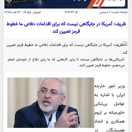
سیاسی
اقتصاد
صفحه نخست
»
سیاسی
کد
۶۸۴۰۷۹
انتشار:
۱۴:۵۵ - ۲۲-۰۵-۱۳۹۸
جامعه
اقتصادی
ظریف: آمریکا در جایگاهی نیست که برای اقدامات دفاعی ما خطوط
قرمز تعیین کند
ورزشی
اجتماعی
خودرو
بین الملل
حوادث
فرهنگ و هنر
سیاست خارجی
سلامت
آمریکایی‌ها در جایگاهی نیستند تا برای کارهایی که ما برای دفاع از خودمان انجام
علم و دانش
یک برش دانایی
می‌دهیم، خطوط قرمز تعیین کنند.
قرآن
فناوری و It
محیط زیست
گوناگون
علمی
وزیر امور خارجه
سفر و تفریح
فیلم
سرگرمی
اخبار کریپتو
ایران با اشاره به
عصر ایران 2
اقتصاد
عوامل بی‌ثباتی
باشگاه مغز
خاورمیانه بر لزوم
آموزش زبان
خواندنی ها و دیدنی ها
ورزش
مجله تصویری سلاح
همکاری و اتحاد
داستان کوتاه
سیاست
همسایگان در