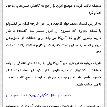
پیامک
سرگرمی
منطقه تاکید کرده و موضع ایران را راجع به کاهش تنش‌های موجود
روانشناسی
فناوری
اعلام کرد.
آشپزی
گوناگون
به گزارش ایسنا، محمدجواد ظریف، وزیر امور خارجه ایران در گفت‌وگو
دانلود
حوادث
با شبکه الجزیره، که مشروح آن امروز منتشر شد، گفت:« ما باور
داریم بهترین کاری که آمریکا می‌تواند برای حفاظت از حمل‌ونقل
محیط زیست
دریایی انجام بدهد این است که به کسی کاری نداشته باشد؛ دخالت
سلامت
نکند.
فرهنگی
ظریف درباره تلاش‌های اخیر آمریکا برای به راه انداختن ائتلافی با بهانه
بین الملل
حفاظت از کشتیرانی در خلیج فارس، اظهار کرد: این اساسا یک اقدام
اجتماعی
خصومت‌آمیز علیه ایران بوده و من باور ندارم که هیچ تاثیری به جز
حیات وحش
ناامنی داشته باشد.
سیاست خارجی
عضویت در کانال تلگرام
/
روبیکا
/
بله عصر ایران
وی همچنین درباره به فروش رسیدن تسلیحات آمریکا در خاورمیانه