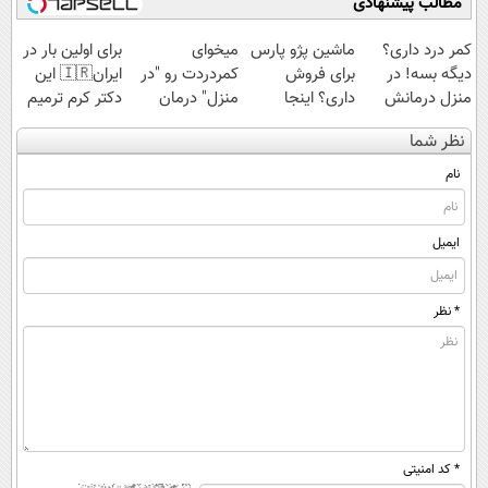
مطالب پیشنهادی
ویژه
کمر درد داری؟
ماشین پژو پارس
میخوای
برای اولین بار در
دیگه بسه! در
برای فروش
کمردردت رو "در
ایران🇮🇷 این
منزل درمانش
داری؟ اینجا
منزل" درمان
دکتر کرم ترمیم
کن
سریع بفروشش
کنی؟ (◂فیلم +
کننده 23 روزه
نظر شما
(◀پرسش‌نامه)
◂پرسش‌نامه)
ساخت!
نام
ایمیل
* نظر
* کد امنیتی