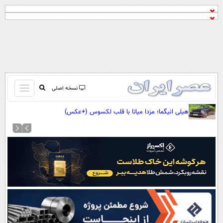
باز
نسخه اصلی
و
صفحه اول
هیلی انیگما؛ مزدا میاتا با قلب لکسوس (+عکس)
بسته
تماس با ما
کردن
آرشیو
منو
جستجو
نظرسنجی
آب و هوا
اوقات شرعی
پیوند ها
سواد زندگی