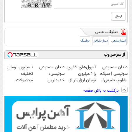
اعتبارسنجی
دیزل ژنراتور
بوکینگ
از سراسر وب
دندان مصنوعی
آمپول‌های لاغری
دندان مصنوعی
۱ میلیون تومان
سوئیسی | سبک،
را ۱ میلیون
سوئیسی:
تخفیف
مقاوم، طبیعی!
تومان ارزان‌تر از
جدیدترین
محصولات
ویزیت
همه‌جا بخر!
فناوری اروپا،
لاغری؛ یک قدم
بازگشت به بالای صفحه
رایگان+پرداخت
سبک و مقاوم |
نزدیک‌تر به
اقساطی😍
پرداخت قسطی
شروع کاهش
وزن