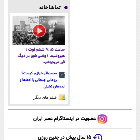
پوستتوصاف
با ارسال از
اطرافت، ارسال
ارسال از
تماشاخانه
میکنه!50%تخفیف
داروخانه و پک
فوری همراه با
داروخانه
یخ!
پک یخ!
نزدیکت
ساعت ۸:۱۵ ششم اوت ؛
هیروشیما / وقتی شهر در دیگ
قیر می‌جوشید
محمدباقر خرازی کیست؟
روحانی جنجالی با ادعاها و
ایده‌های تخیلی
فیلم های دیگر
عضویت در اینستاگرام عصر ایران
۱۵ سال پیش در چنین روزی