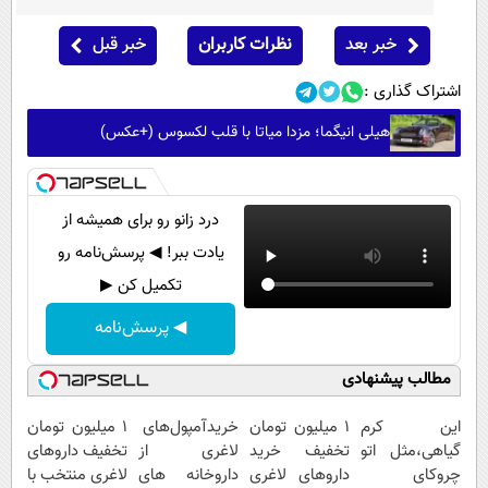
خبر بعد
نظرات کاربران
خبر قبل
اشتراک گذاری :
هیلی انیگما؛ مزدا میاتا با قلب لکسوس (+عکس)
درد زانو رو برای همیشه از
یادت ببر! ◀ پرسش‌نامه رو
تکمیل کن ▶
◀ پرسش‌نامه
مطالب پیشنهادی
این کرم
1 میلیون تومان
خریدآمپول‌های
۱ میلیون تومان
گیاهی،مثل اتو
تخفیف خرید
لاغری از
تخفیف داروهای
چروکای
داروهای لاغری
داروخانه های
لاغری منتخب با