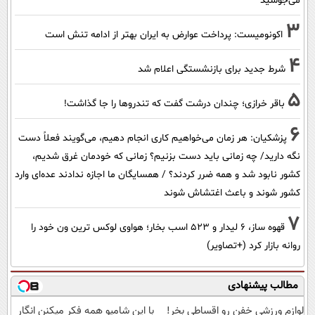
می‌جوشید
3
اکونومیست: پرداخت عوارض به ایران بهتر از ادامه تنش است
4
شرط جدید برای بازنشستگی اعلام شد
5
باقر خرازی؛ چندان درشت گفت که تندروها را جا گذاشت!
6
پزشکیان: هر زمان می‌خواهیم کاری انجام دهیم، می‌گویند فعلاً دست
نگه دارید/ چه زمانی باید دست بزنیم؟ زمانی که خودمان غرق شدیم،
کشور نابود شد و همه ضرر کردند؟ / همسایگان ما اجازه ندادند عده‌ای وارد
کشور شوند و باعث اغتشاش شوند
7
قهوه ساز، 6 لیدار و 523 اسب بخار؛ هواوی لوکس ترین ون خود را
روانه بازار کرد (+تصاویر)
مطالب پیشنهادی
لوازم ورزشی خفن رو اقساطی بخر!
با این شامپو همه فکر میکنن انگار