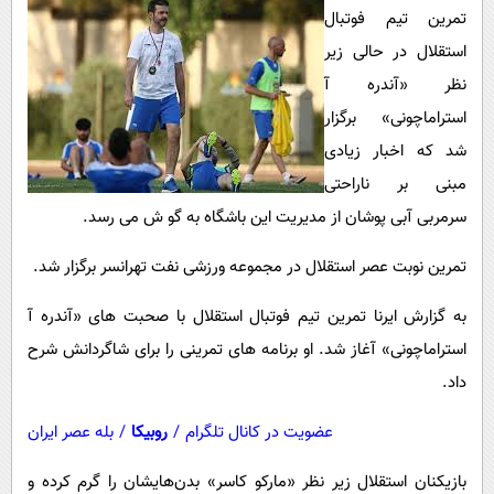
پیامک
سرگرمی
تمرین تیم فوتبال
روانشناسی
استقلال در حالی زیر
فناوری
نظر «آندره آ
آشپزی
گوناگون
استراماچونی» برگزار
دانلود
حوادث
شد که اخبار زیادی
محیط زیست
مبنی بر ناراحتی
سلامت
سرمربی آبی پوشان از مدیریت این باشگاه به گو ش می رسد.
فرهنگی
تمرین نوبت عصر استقلال در مجموعه ورزشی نفت تهرانسر برگزار شد.
بین الملل
به گزارش ایرنا تمرین تیم فوتبال استقلال با صحبت های «آندره آ
اجتماعی
استراماچونی» آغاز شد. او برنامه های تمرینی را برای شاگردانش شرح
حیات وحش
داد.
سیاست خارجی
عضویت در کانال تلگرام
/
روبیکا
/
بله عصر ایران
بازیکنان استقلال زیر نظر «مارکو کاسر» بدن‌هایشان را گرم کرده و