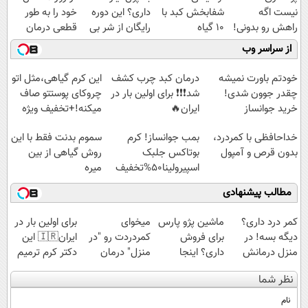
نیست اگه
شفابخش کبد با
داری؟ این دوره
خود را به طور
راهش رو بدونی!
10 گیاه
رایگان از شر بی
قطعی درمان
" دوره رایگان "
موثر(تخفیف تا
پولی خلاصت
کنید!
از سراسر وب
امشب)
میکنه
◗پرسش‌نامه◖
خودتم باورت نمیشه
درمان کبد چرب کشف
این کرم گیاهی،مثل اتو
چقدر جوون شدی!
شد❗❗❗ برای اولین بار در
چروکای پوستتو صاف
خرید جوانساز
ایران🔥
میکنه!+تخفیف ویژه
اسپیرولینا با تخفیف
(100%گیاهی+تخفیف)
خداحافظی با کمردرد،
بمب جوانساز! کرم
سموم بدنت فقط با این
ویژه
بدون قرص و آمپول
بوتاکس جلبک
روش گیاهی از بین
اسپیرولینا50%تخفیف
میره
مطالب پیشنهادی
کمر درد داری؟
ماشین پژو پارس
میخوای
برای اولین بار در
دیگه بسه! در
برای فروش
کمردردت رو "در
ایران🇮🇷 این
منزل درمانش
داری؟ اینجا
منزل" درمان
دکتر کرم ترمیم
کن
سریع بفروشش
کنی؟ (◂فیلم +
کننده 23 روزه
نظر شما
(◀پرسش‌نامه)
◂پرسش‌نامه)
ساخت!
نام