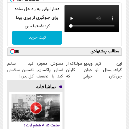
عطار ایرانی یه راه حل ساده
برای جلوگیری از پیری پیدا
کرده!حتما ببین
ثبت خرید
مطالب پیشنهادی
این کرم
ویدیو هولناک از
دمنوش معجزه
کبد سالم
گیاهی،مثل اتو
جوان کارتن
آسای پاکسازی
تضمین سلامتی
چروکای
خوابی که
کبد با تخفیف
کل بدن!
پوستتوصاف
میلیاردر شد.
ویژه
تماشاخانه
میکنه!50%تخفیف
آموزش رایگان
ساعت ۸:۱۵ ششم اوت ؛