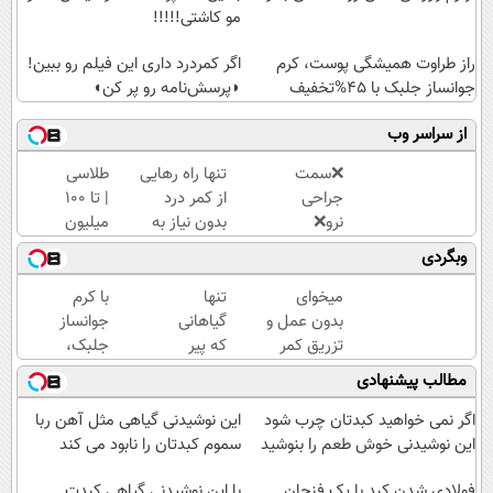
مو کاشتی!!!!!
راز طراوت همیشگی پوست، کرم
اگر کمردرد داری این فیلم رو ببین!
جوانساز جلبک با 45%تخفیف
◗پرسش‌نامه رو پر کن◖
از سراسر وب
❌سمت
تنها راه رهایی
طلاسی
جراحی
از کمر درد
| تا 100
نرو❌
بدون نیاز به
میلیون
درمان
دارو!
وام
وبگردی
کمردرد
(◂پرسش‌نامه)
آنی
بدون
خرید
میخوای
تنها
با کرم
قرص و
طلا💰
بدون عمل و
گیاهانی
جوانساز
دارو
ثبت
تزریق کمر
که پیر
جلبک،
نام
دردت خوب
شدن
پیری رو
مطالب پیشنهادی
کن!
شه؟
رو
معکوس
◂پرسش‌نامه
متوقف
کن(50%
اگر نمی خواهید کبدتان چرب شود
این نوشیدنی گیاهی مثل آهن ربا
رو پرکن
می
تخفیف)
این نوشیدنی خوش طعم را بنوشید
سموم کبدتان را نابود می کند
کنند
فولادی شدن کبد با یک فنجان
با این نوشیدنی گیاهی کبدت