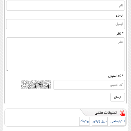
ایمیل
* نظر
* کد امنیتی
اعتبارسنجی
دیزل ژنراتور
بوکینگ