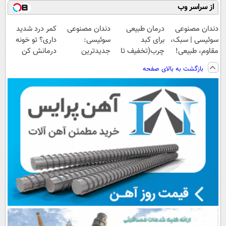
از سراسر وب
دندان مصنوعی
درمان طبیعی
دندان مصنوعی
کمر درد شدید
سوئیسی | سبک،
برای کبد
سوئیسی:
داری؟ تو خونه
مقاوم، طبیعی!
چرب(تخفیف تا
جدیدترین
درمانش کن
ویزیت
24 ساعت)
فناوری اروپا،
(◂پرسش‌نامه رو
بازگشت به بالای صفحه
رایگان+پرداخت
سبک و مقاوم |
پرکن)
اقساطی😍
پرداخت قسطی