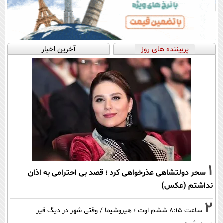
پربیننده های روز
آخرین اخبار
1
سحر دولتشاهی عذرخواهی کرد ؛ قصد بی احترامی به اذان
نداشتم (عکس)
2
ساعت ۸:۱۵ ششم اوت ؛ هیروشیما / وقتی شهر در دیگ قیر