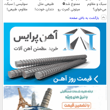
سبک و مقاوم
ممنوع شد⛔
طبیعی مثل
سوئیسی | سبک،
می‌خوای؟
میتونی کمرت رو
دندان خودت!
مقاوم، طبیعی!
پرداخت اقساطی
در منزل درمان
نصب آسان و
ویزیت
بازگشت به بالای صفحه
هم داریم!😍 |
کنی! 👈🏻
پرداخت اقساطی
رایگان+پرداخت
📍تهران
پرسش‌نامه
💳 📍 تهران
اقساطی😍