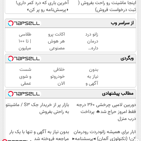
اینجا ماشینت رو راحت بفروش (
آخرین باری که درد کمر داری!
ثبت درخواست فروش)
◗پرسش‌نامه رو پر کن◖
از سراسر وب
زانو درد
اکانت پرو
طلاسی
درمان
هر هوش
| تا 100
داره…
مصنوعی
میلیون
چرا
رو با
وام
وبگردی
هنوز
تخفیف
آنی
داری
بخر؛
خرید
بدون
خلافی
شست
بهش
دریافت
طلا💰
نیاز به
خودروتو
و شوی
ظلم
کدتخفیف
ثبت
آگهی و
الان
عمقی
می‌کنی؟
👇👇👇👇
نام
با یکبار
ببین، با
کبد با
مطالب پیشنهادی
👇
کن!
مراجعه
پلاک و
دمنوش
کد
سم
دوربین لامپی چرخشی 360 درجه
بازار پر از خریدار جک S3 / ماشینتو
ملی،
زدای
فقط امروز حراج شد🔥 پرداخت
به راحتی بفروش
بدون
گیاهی
درب منزل
نیاز به
1بار برای همیشه زانودردت رودرمان
مراجعه
بدون نیاز به آگهی و تنها با یک بار
کن! (تکنولوژی آلمان) ◂پرسشنامه▸
حضوری
مراجعه فروخته شد