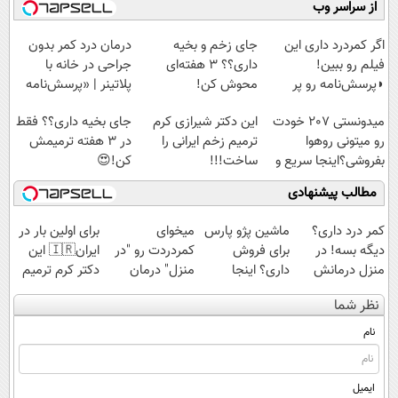
از سراسر وب
کن تا دیر نشده!
پولدار شی)
◗پرسش‌نامه◖
اگر کمردرد داری این
جای زخم و بخیه
درمان درد کمر بدون
فیلم رو ببین!
داری؟؟ 3 هفته‌ای
جراحی در خانه با
◗پرسش‌نامه رو پر
محوش کن!
پلاتینر | «پرسش‌نامه
کن◖
رو پر کن»
میدونستی 207 خودت
این دکتر شیرازی کرم
جای بخیه داری؟؟ فقط
رو میتونی روهوا
ترمیم زخم ایرانی را
در 3 هفته ترمیمش
بفروشی؟اینجا سریع و
ساخت!!!
کن!😍
راحت بفروش
مطالب پیشنهادی
کمر درد داری؟
ماشین پژو پارس
میخوای
برای اولین بار در
دیگه بسه! در
برای فروش
کمردردت رو "در
ایران🇮🇷 این
منزل درمانش
داری؟ اینجا
منزل" درمان
دکتر کرم ترمیم
کن
سریع بفروشش
کنی؟ (◂فیلم +
کننده 23 روزه
نظر شما
(◀پرسش‌نامه)
◂پرسش‌نامه)
ساخت!
نام
ایمیل