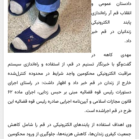
پیامک
سرگرمی
دادستان عمومی و
انقلاب قم آر راه‌اندازی
روانشناسی
فناوری
پابند الکترونیکی
آشپزی
گوناگون
زندانیان در قم خبر
دانلود
حوادث
داد.
محیط زیست
مهدی کاهه در
سلامت
گفت‌وگو با خبرنگار تسنیم در قم، از استفاده و راه‌اندازی سیستم
فرهنگی
مراقبت الکترونیکی محکومین واجد شرایط در محدوده کنترل‌شده
خارج از زندان در قم خبر داد و اظهار داشت: در راستای اجرای
بین الملل
دستورات رئیس قوه قضائیه مبنی بر حبس زدایی، اجرای ماده 62
اجتماعی
قانون مجازات اسلامی و آیین‌نامه اجرایی صادره رئیس قوه قضائیه این
حیات وحش
طرح در قم اجراشده است.
سیاست خارجی
وی اهداف استفاده از پابندهای الکترونیکی در قم را شامل کاهش
جمعیت کیفری زندان‌ها، کاهش هزینه‌ها، جلوگیری از ورود محکومین