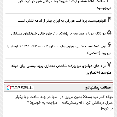
3
ساعت ۸:۱۵ ششم اوت ؛ هیروشیما / وقتی شهر در دیگ قیر
می‌جوشید
4
اکونومیست: پرداخت عوارض به ایران بهتر از ادامه تنش است
5
دو نکته درباره مصاحبه با پزشکیان / جای خالی خبرنگاران مستقل
6
غول 586 اسب بخاری هواوی وارد میدان شد؛ استلاتو 1366 کیلومتر راه
می رود (+عکس)
7
برج های دوقلوی نیویورک؛ شاخص معماری بروتالیستی برای طبقه
متوسط (+تصاویر)
مطالب پیشنهادی
دیگه کمر درد بسه❌ بدون تزریق در
تنها در چند ساعت و با یکبار
منزل درمانش کن✅ ◀پرسش‌نامه
مراجعه به خودرو45
پر کن▶