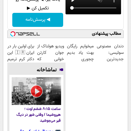
تکمیل کن ▶
◀ پرسش‌نامه
مطالب پیشنهادی
دندان مصنوعی
میخوایم رایگان
ویدیو هولناک از
برای اولین بار در
سوئیسی:
بهت یاد بدیم
جوان کارتن
ایران🇮🇷 این
جدیدترین
چجوری
خوابی که
دکتر کرم ترمیم
فناوری اروپا،
پولدارشی! باور
میلیاردر شد.
کننده 23 روزه
تماشاخانه
سبک و مقاوم |
نداری امتحانش
آموزش رایگان
ساخت!
پرداخت قسطی
مجانیه
ساعت ۸:۱۵ ششم اوت ؛
هیروشیما / وقتی شهر در دیگ
قیر می‌جوشید