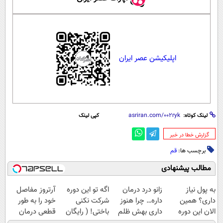
اپلیکیشن عصر ایران
لینک کوتاه:
کپی لینک
‌گزارش خطا در خبر
برچسب ها:
قم
مطالب پیشنهادی
به پول نیاز
زانو درد درمان
اگه تو این دوره
آرتروز مفاصل
داری؟ همین
داره… چرا هنوز
شرکت نکنی
خود را به طور
الان این دوره
داری بهش ظلم
باختی! ( رایگان
قطعی درمان
رایگان رو شرکت
می‌کنی؟
آموزش ببین
کنید!