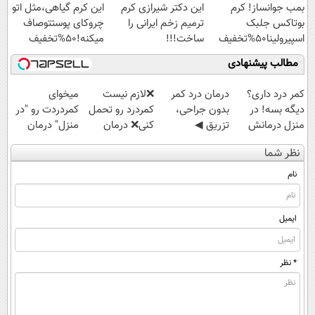
بمب جوانساز! کرم
این دکتر شیرازی کرم
این کرم گیاهی،مثل اتو
ویژه
بوتاکس جلبک
ترمیم زخم ایرانی را
چروکای پوستتوصاف
اسپیرولینا50%تخفیف
ساخت!!!
میکنه!50%تخفیف
مطالب پیشنهادی
کمر درد داری؟
درمان درد کمر
❌لازم نیست
میخوای
دیگه بسه! در
بدون جراحی،
کمردرد رو تحمل
کمردردت رو "در
منزل درمانش
تزریق ◀
کنی❌ درمان
منزل" درمان
کن
پرسش‌نامه رو پر
بدون جراحی و
کنی؟ (◂فیلم +
نظر شما
(◀پرسش‌نامه)
کن ▶
قرص
◂پرسش‌نامه)
(پرسشنامه)
نام
ایمیل
* نظر