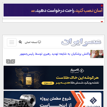
باز
نسخه اصلی
و
صفحه اول
واکنش پزشکیان به شایعه تهدید رهبری توسط رئیس‌جمهور
بسته
تماس با ما
کردن
آرشیو
منو
جستجو
نظرسنجی
آب و هوا
اوقات شرعی
پیوند ها
سواد زندگی