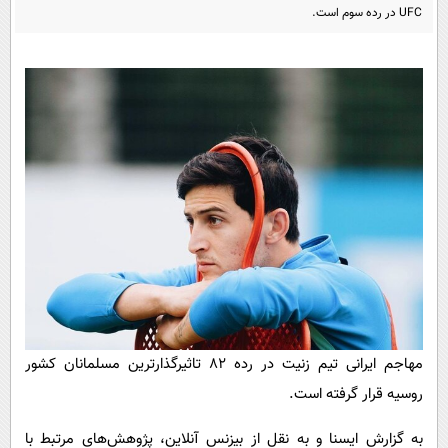
پیامک
سرگرمی
UFC در رده سوم است.
روانشناسی
فناوری
آشپزی
گوناگون
دانلود
حوادث
محیط زیست
سلامت
فرهنگی
بین الملل
اجتماعی
حیات وحش
مهاجم ایرانی تیم زنیت در رده ۸۲ تاثیرگذارترین مسلمانان کشور
سیاست خارجی
روسیه قرار گرفته است.
به گزارش ایسنا و به نقل از بیزنس آنلاین، پژوهش‌های مرتبط با