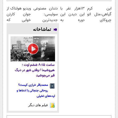
این کرم
13هزار نفر با
دندان مصنوعی
ویدیو هولناک از
گیاهی،مثل اتو
این دیدن این
سوئیسی:
جوان کارتن
چروکای
دوره به
جدیدترین
خوابی که
پوستتوصاف
آرزوهاشون
فناوری اروپا،
میلیاردر شد.
تماشاخانه
میکنه!50%تخفیف
رسیدن |
سبک و مقاوم |
آموزش رایگان
ثبت‌‌نام رایگان
پرداخت قسطی
ساعت ۸:۱۵ ششم اوت ؛
هیروشیما / وقتی شهر در دیگ
قیر می‌جوشید
محمدباقر خرازی کیست؟
روحانی جنجالی با ادعاها و
ایده‌های تخیلی
فیلم های دیگر