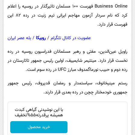
Business Online فهرست ۱۰۰ مسلمان تاثیرگذار در روسیه را اعلام
کرد که نام سردار آزمون مهاجم ایرانی تیم زنیت در رده ۸۲ این
فهرست قرار دارد.
عضویت در کانال تلگرام
/
روبیکا
/
بله عصر ایران
راویل عین‌الدین، مفتی و رهبر مسلمانان فدراسیون روسیه در رده
نخست قرار دارد. مینتیمر شایمییف، اولین رئیس جمهور تاتارستان در
رده دوم و حبیب نورماگمدوف مبارز UFC در رده سوم است.
رستم مینیخانوف، سیاستمدار و رمضان قدیروف، رئیس جمهور
جمهوری خودمختار چچن در رده بعدی قرار دارند.
با این نوشیدنی گیاهی کبدت
همیشه پرقدرته55%تخفیف
خرید محصول