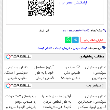
اپلیکیشن عصر ایران
لینک کوتاه:
کپی لینک
‌گزارش خطا در خبر
برچسب ها:
قیمت خودرو
،
افزایش قیمت
،
کاهش قیمت
مطالب پیشنهادی
دندان مصنوعی
🦷 سبک و
آرتروز مفاصل
دندان مصنوعی
سوئیسی:
طبیعی مثل
خود را به طور
سوئیسی | سبک،
جدیدترین
دندان خودت!
قطعی درمان
مقاوم، طبیعی!
فناوری اروپا،
نصب آسان و
کنید!
ویزیت
از سراسر وب
سبک و مقاوم |
پرداخت اقساطی
◗پرسش‌نامه◖
رایگان+پرداخت
پرداخت قسطی
💳 📍 تهران
اقساطی😍
دندان مصنوعی
آرتروز مفاصل خود را
میدونستی 207 خودت
سوئیسی: جدیدترین
به طور قطعی درمان
رو میتونی روهوا
فناوری اروپا، سبک و
کنید! ◗پرسش‌نامه◖
بفروشی؟اینجا سریع و