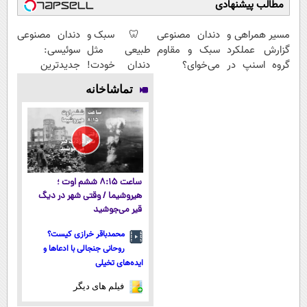
مطالب پیشنهادی
مسیر همراهی و
دندان مصنوعی
🦷 سبک و
دندان مصنوعی
گزارش عملکرد
سبک و مقاوم
طبیعی مثل
سوئیسی:
گروه اسنپ در
می‌خوای؟
دندان خودت!
جدیدترین
۱۴۰۴
پرداخت
نصب آسان و
فناوری اروپا،
تماشاخانه
اقساطی هم
پرداخت
سبک و مقاوم |
داریم!😍 | 📍
اقساطی 💳 📍
پرداخت قسطی
تهران
تهران
ساعت ۸:۱۵ ششم اوت ؛
هیروشیما / وقتی شهر در دیگ
قیر می‌جوشید
محمدباقر خرازی کیست؟
روحانی جنجالی با ادعاها و
ایده‌های تخیلی
فیلم های دیگر