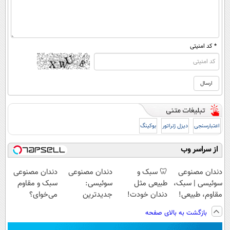
* کد امنیتی
اعتبارسنجی
دیزل ژنراتور
بوکینگ
از سراسر وب
دندان مصنوعی
🦷 سبک و
دندان مصنوعی
دندان مصنوعی
سوئیسی | سبک،
طبیعی مثل
سوئیسی:
سبک و مقاوم
مقاوم، طبیعی!
دندان خودت!
جدیدترین
می‌خوای؟
ویزیت
نصب آسان و
فناوری اروپا،
پرداخت اقساطی
بازگشت به بالای صفحه
رایگان+پرداخت
پرداخت اقساطی
سبک و مقاوم |
هم داریم!😍 |
اقساطی😍
💳 📍 تهران
پرداخت قسطی
📍تهران