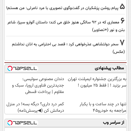
5
پیام روشن پزشکیان در گفت‌و‌گوی تصویری با مرد نامرئی: من هستم!
6
معماری که در 92 سالگی هنوز خلق می کند؛ داستان آلوارو سیزا، شاعر
بتن و نور (+تصاویر)
7
سحر دولتشاهی عذرخواهی کرد ؛ قصد بی احترامی به اذان نداشتم
(عکس)
مطالب پیشنهادی
به بزرگترین جشنواره ایمپلنت تهران
دندان مصنوعی سوئیسی:
سر بزنید ! | فقط ۲۵ میلیون !
جدیدترین فناوری اروپا، سبک و
مقاوم | پرداخت قسطی
تنها در چند ساعت و با یکبار
کمر درد داری؟ دیگه بسه! در منزل
مراجعه به خودرو45
درمانش کن (◀پرسش‌نامه)
از سراسر وب