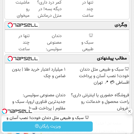
تنها در
کمر درد داری؟
ماشینت
چند
دیگه بسه! در
رو
ساعت
منزل درمانش
میخوای
و با
کن
بفروشی؟
وبگردی
یکبار
(◀پرسش‌نامه)
اینجا یک
مراجعه
روزه
🦷
دندان
تنها در
به
برات
سبک و
مصنوعی
چند
خودرو45
میفروشه
طبیعی
سوئیسی:
ساعت
مثل
جدیدترین
و با
مطالب پیشنهادی
دندان
فناوری
یکبار
خودت!
اروپا،
مراجعه
🦷 سبک و طبیعی مثل دندان
۱ میلیارد اعتبار خرید طلا | بدون
نصب
سبک و
به
خودت! نصب آسان و پرداخت
ضامن و چک
آسان و
مقاوم |
خودرو45
اقساطی 💳 📍 تهران
پرداخت
پرداخت
اقساطی
فروشگاه حضوری یا اینترنتی داری؟
قسطی
دندان مصنوعی سوئیسی:
💳 📍
راحت محصول و خدماتت رو
جدیدترین فناوری اروپا، سبک و
بفروش
تهران
مقاوم | پرداخت قسطی
🦷 سبک و طبیعی مثل دندان خودت! نصب آسان و
صفحه اول
فیلم
عصر ایران۲
درباره عصرایران
تماس با ما
آرشیو
جستجو
پرداخت اقساطی 💳 📍 تهران
ویزیت رایگان😍
پیوندها
نظرسنجی
آب و هوا
اوقات شرعی
سواد زندگی