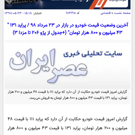
سیاسی
اقتصاد
صفحه نخست
»
اقتصادی
کد
۶۸۴۲۶۵
انتشار:
۱۵:۱۸ - ۲۳-۰۵-۱۳۹۸
جامعه
اقتصادی
آخرین وضعیت قیمت خودرو در بازار در 23 مرداد 98 / پراید 131 "
43 میلیون و 800 هزار تومان" (+جدول از پژو 206 تا مزدا 3)
ورزشی
اجتماعی
خودرو
بین الملل
حوادث
فرهنگ و هنر
سیاست خارجی
سلامت
علم و دانش
یک برش دانایی
قرآن
فناوری و It
محیط زیست
گوناگون
علمی
سفر و تفریح
گزارش امروز قیمت خودرو حکایت از آن دارد که پراید ۱۱۱ با قیمت ۴۸ میلیون و ۲۰۰ هزار
فیلم
سرگرمی
اخبار کریپتو
تومان، پراید ۱۳۱ با قیمت ۴۳ میلیون و ۸۰۰ هزار تومان به فروش می‌رسد.
عصر ایران 2
اقتصاد
باشگاه مغز
آموزش زبان
خواندنی ها و دیدنی ها
ورزش
مجله تصویری سلاح
گزارش امروز قیمت خودرو حکایت از آن دارد که پراید ۱۱۱ با قیمت ۴۸
داستان کوتاه
سیاست
میلیون و ۲۰۰ هزار تومان، پراید ۱۳۱ با قیمت ۴۳ میلیون و ۸۰۰ هزار