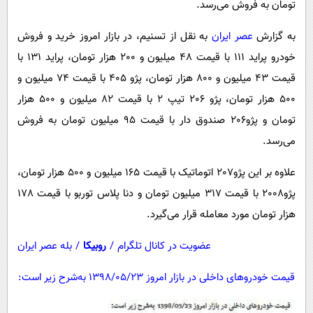
تومان به فروش می‌رسد.
پیامک
سرگرمی
روانشناسی
فناوری
به گزارش
عصر ایران
به نقل از تسنیم، در بازار امروز خرید و فروش
خودرو پراید 111 با قیمت 48 میلیون و 200 هزار تومان، پراید 131 با
آشپزی
گوناگون
قیمت 43 میلیون و 800 هزار تومان، پژو 405 با قیمت 74 میلیون و
دانلود
حوادث
500 هزار تومان، پژو 206 تیپ 2 با قیمت 82 میلیون و 500 هزار
محیط زیست
تومان و پژو206 صندوق دار با قیمت 95 میلیون تومان به فروش
سلامت
می‌رسد.
فرهنگی
علاوه بر این پژو207 اتوماتیک با قیمت 165 میلیون و 500 هزار تومان،
بین الملل
پژو2008 با قیمت 317 میلیون تومان و دنا پلاس توربو با قیمت 178
هزار تومان مورد معامله قرار می‌گیرد.
اجتماعی
حیات وحش
عضویت در کانال تلگرام
/
روبیکا
/
بله عصر ایران
سیاست خارجی
قیمت خودروهای داخلی در بازار امروز 1398/05/23 به‌شرح زیر است: