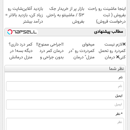
مقاوم | پرداخت
راحت بفروش
اینجا ماشینت رو راحت
بازار پر از خریدار جک
بازدید آنلاین‌شاپت رو
قسطی
بفروش ( ثبت
S3 / ماشینتو به راحتی
زیاد کن، بازدید بالاتر =
درخواست فروش)
بفروش
درآمد بیشتر
مطالب پیشنهادی
❌لازم نیست
میخوای
‼️جراحی ممنوع‼️
کمر درد داری؟
کمردرد رو تحمل
کمردردت رو "در
درمان کمر درد
دیگه بسه! در
کنی❌ درمان
منزل" درمان
بدون جراحی و
منزل درمانش
بدون جراحی و
کنی؟ (◂فیلم +
دوره نقاهت
کن
نظر شما
قرص
◂پرسش‌نامه)
(◀پرسش‌نامه)
(پرسشنامه)
نام
ایمیل
* نظر