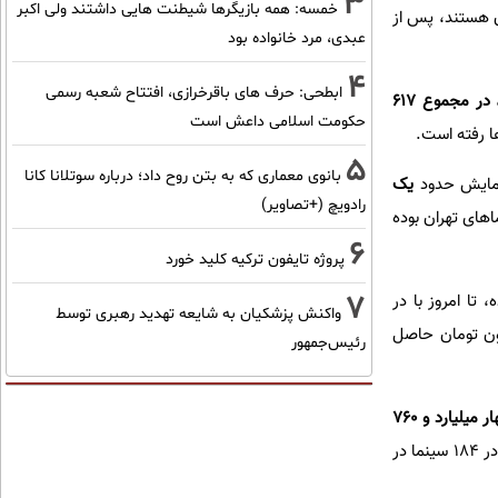
3
خمسه: همه بازیگرها شیطنت هایی داشتند ولی اکبر
 هستند، پس از
عبدی، مرد خانواده بود
4
ابطحی: حرف های باقرخرازی، افتتاح شعبه رسمی
در مجموع ۶۱۷
حکومت اسلامی داعش است
5
بانوی معماری که به بتن روح داد؛ درباره سوتلانا کانا
مایش حدود
یک
رادویچ (+تصاویر)
فروش در سینماهای تهران بوده
6
پروژه تایفون ترکیه کلید خورد
7
آغاز شده، تا امروز با در
واکنش پزشکیان به شایعه تهدید رهبری توسط
 این مقدار به تفکیک ۷۷۵ میلیون تومان حاصل
رئیس‌جمهور
چهار میلیارد و ۷۶۰
در مجموع و به تفکیک در تهران بیش از دو میلیارد تومان فروش داشته است. این فیلم سینمایی در ۱۸۴ سینما در