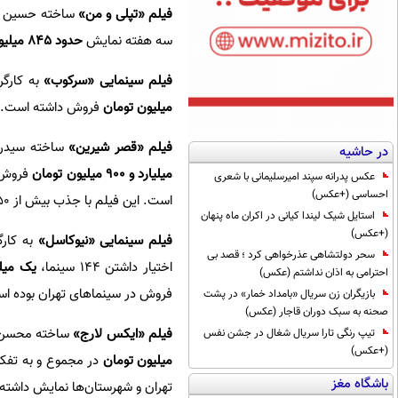
فیلم «تپلی و من»
ساخته حسین قن
سه هفته نمایش
حدود ۸۴۵ میلیون تومان
فیلم سینمایی «سرکوب»
به کارگرد
میلیون تومان
فروش داشته است. این فیلم با
فیلم «قصر شیرین»
ساخته سیدرض
در حاشیه
میلیارد و ۹۰۰ میلیون تومان
عکس پدرانه سپند امیرسلیمانی با شعری
احساسی (+عکس)
است. این فیلم با جذب بیش از ۱۵۰هزار مخاطب در ۱۲۷ سینما نمایش دارد.
استایل شیک لیندا کیانی در اکران ماه پنهان
(+عکس)
فیلم سینمایی «نیوکاسل»
سحر دولتشاهی عذرخواهی کرد ؛ قصد بی
اختیار داشتن ۱۴۴ سینما،
یک میلیارد و ۵۹
احترامی به اذان نداشتم (عکس)
فروش در سینماهای تهران بوده است. تاکنون ۱۲۶ هزار نفر مخاطب این 
بازیگران زن سریال «بامداد خمار» در پشت
صحنه به سبک دوران قاجار (عکس)
فیلم «ایکس لارج»
ساخته محسن تو
تیپ رنگی تارا سریال شغال در جشن نفس
(+عکس)
میلیون تومان
باشگاه مغز
تهران و شهرستان‌ها نمایش داشته