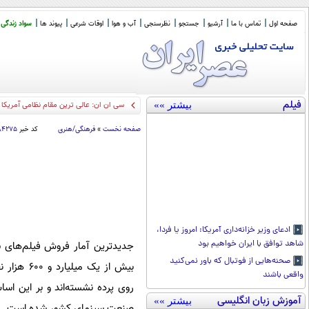
صفحه اول
تماس با ما
آرشیو
جستجو
نظرسنجی
آب و هوا
اوقات شرعی
پیوند ها
سواد زندگی
فیلم
بیشتر »»
نظر
_
صفحه نخست
»
فرهنگی/هنری
کد خبر
۸۴۲۷۵
ادعای وزیر خزانه‌داری آمریکا: امروز یا فردا،
شاهد توافق با ایران خواهیم بود
جدیدترین آمار فروش فیلم‌های سی
صحنه‌هایی از فوتبال که باور نمی‌کنید
بیش از یک 
واقعی باشند
آموزش زبان انگلیسی
بیشتر »»
صنعت سینمای کشور شده است.