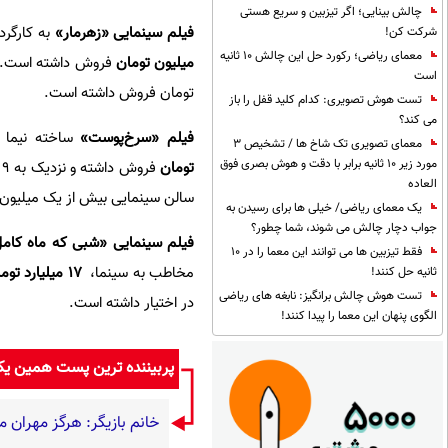
چالش بینایی؛ اگر تیزبین و سریع هستی
فیلم سینمایی «زهرمار»
به کارگردا
شرکت کن!
معمای ریاضی؛ رکورد حل این چالش 10 ثانیه
میلیون تومان
است
تومان فروش داشته است.
تست هوش تصویری: کدام کلید قفل را باز
می کند؟
فیلم «سرخ‌پوست»
ساخته نیما 
معمای تصویری تک شاخ ها / تشخیص 3
مورد زیر 10 ثانیه برابر با دقت و هوش بصری فوق
تومان
العاده
سالن سینمایی بیش از یک میلیو
یک معمای ریاضی/ خیلی ها برای رسیدن به
جواب دچار چالش می شوند، شما چطور؟
فیلم سینمایی «شبی که ماه کام
فقط تیزبین ها می توانند این معما را در 10
مخاطب به سینما،
۱۷ میلیارد تومان
ثانیه حل کنند!
تست هوش چالش برانگیز: نابغه های ریاضی
در اختیار داشته است.
الگوی پنهان این معما را پیدا کنند!
پربیننده ترین پست همین ی
خانم بازیگر: هرگز مهران م