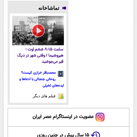
(تخفیف
میلیاردر شد.
صاف کن! (50%
پوستتوصاف
تماشاخانه
تاامشب)
آموزش رایگان
تخفیف سفارش
میکنه!50%تخفیف
فوری)
ساعت ۸:۱۵ ششم اوت ؛
هیروشیما / وقتی شهر در دیگ
قیر می‌جوشید
محمدباقر خرازی کیست؟
روحانی جنجالی با ادعاها و
ایده‌های تخیلی
فیلم های دیگر
عضویت در اینستاگرام عصر ایران
۱۵ سال پیش در چنین روزی