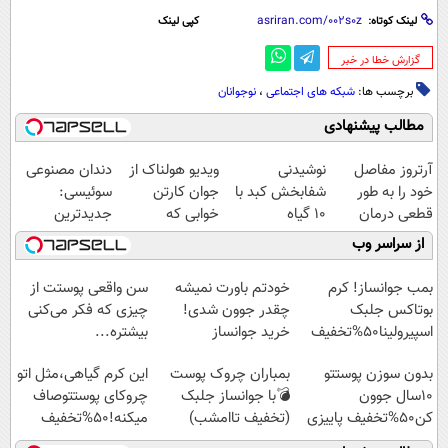
لینک کوتاه:
کپی لینک
‌گزارش خطا در خبر
برچسب ها:
شبکه های اجتماعی
،
نوجوانان
مطالب پیشنهادی
آرتروز مفاصل
نوشیدنی
ویدیو هولناک از
دندان مصنوعی
خود را به طور
شفابخش کبد با
جوان کارتن
سوئیسی:
قطعی درمان
10 گیاه
خوابی که
جدیدترین
کنید!
موثر(تخفیف تا
میلیاردر شد.
فناوری اروپا،
از سراسر وب
◗پرسش‌نامه◖
امشب)
آموزش رایگان
سبک و مقاوم |
پرداخت قسطی
بمب جوانساز! کرم
خودتم باورت نمیشه
سن واقعی پوستت از
بوتاکس جلبک
چقدر جوون شدی!
چیزی که فکر می‌کنی
اسپیرولینا50%تخفیف
خرید جوانساز
بیشتره...
اسپیرولینا با تخفیف
بدون سوزن پوستتو
بمباران چروک پوست
این کرم گیاهی،مثل اتو
ویژه
10سال جوون
💣با جوانساز جلبک
چروکای پوستتوصاف
کن50%تخفیف پاییزی
(تخفیف تاامشب)
میکنه!50%تخفیف