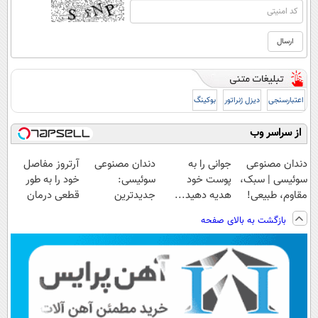
اعتبارسنجی
دیزل ژنراتور
بوکینگ
از سراسر وب
دندان مصنوعی
جوانی را به
دندان مصنوعی
آرتروز مفاصل
سوئیسی | سبک،
پوست خود
سوئیسی:
خود را به طور
مقاوم، طبیعی!
هدیه دهید...
جدیدترین
قطعی درمان
ویزیت
فناوری اروپا،
کنید!
بازگشت به بالای صفحه
رایگان+پرداخت
سبک و مقاوم |
◗پرسش‌نامه◖
اقساطی😍
پرداخت قسطی