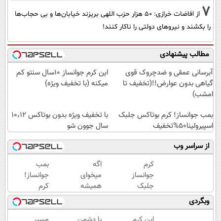
7
از افاضات خرازی: ۵۰ هزار حزب اللهی بریزند خیابان‌ها و بی حجاب‌ها
را بکشند و نیرو‌های دولتی را ناکار کنند!
مطالب پیشنهادی
آبرسانی عمقی و ضدچروک قوی
این کرم جوانساز 10سال سنتو کم
گیاهی بدون عوارض!!(تخفیف تا
میکنه (با تخفیف ویژه)
امشب)
بمب جوانساز! کرم بوتاکس جلبک
با تخفیف ویژه بدون بوتاکس ۱۰،۱۲
اسپیرولینا50%تخفیف
سال جوون شو
از سراسر وب
کرم
اگه
بمب
جوانساز
میخوای
جوانساز!
جلبک
همیشه
کرم
اسپیرولینا
جوون
بوتاکس
وبگردی
🔥 (تحت
باشی کرم
جلبک
لیسانس
جوانساز
اسپیرولینا50%تخفیف
این کرم
با دشمن
مسیر