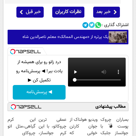
خبر بعد
نظرات کاربران
خبر قبل
اشتراک گذاری :
یک پرتره از «مهندس الممالک» معلم ناصرالدین شاه
درد زانو رو برای همیشه از
یادت ببر! ◀ پرسش‌نامه رو
تکمیل کن ▶
◀ پرسش‌نامه
مطالب پیشنهادی
بمباران چروک
ویدیو هولناک از
عمقی ترین
این کرم
پوست💣با
جوان کارتن
چروکاتو، با این
گیاهی،مثل اتو
جوانساز جلبک
خوابی که
کرم جوانساز،
چروکای