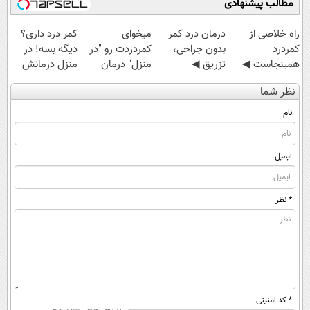
مطالب پیشنهادی
‌راه خلاصی از
درمان درد کمر
میخوای
کمر درد داری؟
کمردرد
بدون جراحی،
کمردردت رو "در
دیگه بسه! در
همینجاست ◀
تزریق ◀
منزل" درمان
منزل درمانش
فقط کافیه فرم
پرسش‌نامه رو پر
کنی؟ (◂فیلم +
کن
نظر شما
رو پر کنی!
کن ▶
◂پرسش‌نامه)
(◀پرسش‌نامه)
نام
ایمیل
* نظر
* کد امنیتی