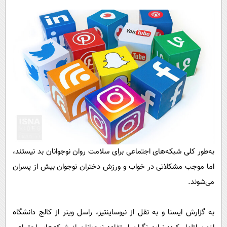
پیامک
سرگرمی
روانشناسی
فناوری
آشپزی
گوناگون
دانلود
حوادث
محیط زیست
سلامت
فرهنگی
بین الملل
به‌طور کلی شبکه‌های اجتماعی برای سلامت روان نوجوانان بد نیستند،
اجتماعی
اما موجب مشکلاتی در خواب و ورزش دختران نوجوان بیش از پسران
حیات وحش
می‌شوند.
سیاست خارجی
به گزارش ایسنا و به نقل از نیوساینتیز، راسل وینر از کالج دانشگاه