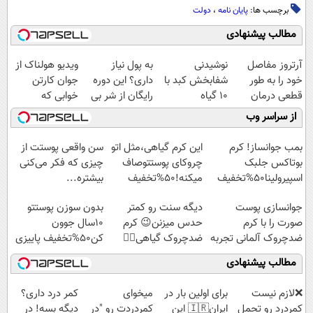
برچسب ها:
پایان نامه
،
دولت
مطالب پیشنهادی
آرتروز مفاصل
نوشیدنی
به پول نیاز
ویدیو هولناک از
خود را به طور
شفابخش کبد با
داری؟ این دوره
جوان کارتن
قطعی درمان
10 گیاه
رایگان از شر بی
خوابی که
کنید!
موثر(تخفیف تا
پولی خلاصت
میلیاردر شد.
از سراسر وب
◗پرسش‌نامه◖
امشب)
میکنه
آموزش رایگان
بمب جوانساز! کرم
این کرم گیاهی،مثل اتو
سن واقعی پوستت از
بوتاکس جلبک
چروکای پوستتوصاف
چیزی که فکر می‌کنی
اسپیرولینا50%تخفیف
میکنه!50%تخفیف
بیشتره...
جوانسازی پوست
دیگه سنت رو کمتر
بدون سوزن پوستتو
صورت را با کرم
حدس میزنن😉 کرم
10سال جوون
ضدچروک آلمانی تجربه
ضدچروک گیاهی👈🏻
کن50%تخفیف پاییزی
کنید!
45%تخفیف
مطالب پیشنهادی
❌لازم نیست
برای اولین بار در
میخوای
کمر درد داری؟
کمردرد رو تحمل
ایران🇮🇷 این
کمردردت رو "در
دیگه بسه! در