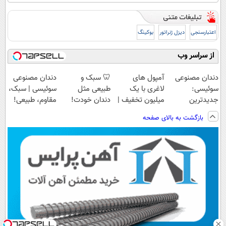
اعتبارسنجی
دیزل ژنراتور
بوکینگ
از سراسر وب
دندان مصنوعی
آمپول های
🦷 سبک و
دندان مصنوعی
سوئیسی:
لاغری با یک
طبیعی مثل
سوئیسی | سبک،
جدیدترین
میلیون تخفیف |
دندان خودت!
مقاوم، طبیعی!
فناوری اروپا،
ارسال از
نصب آسان و
ویزیت
بازگشت به بالای صفحه
سبک و مقاوم |
داروخانه های
پرداخت اقساطی
رایگان+پرداخت
پرداخت قسطی
معتبر
💳 📍 تهران
اقساطی😍