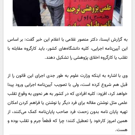
پیامک
سرگرمی
روانشناسی
فناوری
آشپزی
گوناگون
دانلود
حوادث
به گزارش ایسنا، دکتر منصور غلامی با اعلام این خبر گفت: بر اساس
محیط زیست
این آیین‌نامه اجرایی، کلیه دانشگاه‌های کشور، باید کارگروه مقابله با
تقلب یا کارگروه اخلاق پژوهشی را تشکیل دهند.
سلامت
فرهنگی
وی با اشاره به اینکه وزارت علوم به طور جدی اجرای این قانون را از
بین الملل
قبل هم شروع کرده است، ولی با تصویب آیین‌نامه اجرایی ورود پیدا
اجتماعی
خواهد کرد، افزود: کلیه افرادی که در کشور به هر نحوی به وقوع تقلب
علمی مثل نوشتن مقاله برای فرد دیگر یا نوشتن یا فراهم کردن امکان
حیات وحش
تهیه پایان نامه بدون زحمت فرد صاحب پایان‌نامه کمک می‌کنند، از
سیاست خارجی
همین امروز کارخود را تعطیل کنند؛ چرا که قطعاً جرم و تقلب بوده و
هست.