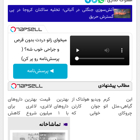
اشتراک گذاری :
آتش‌سوزی جنگلی در آلبانی؛ تخلیه ساکنان کروجا در پی
گسترش حریق
میخوای زانو دردت بدون قرص
و جراحی خوب شه؟ (
پرسش‌نامه رو پر کن)
◀ پرسش‌نامه
مطالب پیشنهادی
این کرم
ویدیو هولناک از
بهترین قیمت
بهترین داروهای
گیاهی،مثل اتو
جوان کارتن
داروهای لاغری،
لاغری برای
چروکای
خوابی که
با ۱ میلیون
شروع کاهش
پوستتوصاف
میلیاردر شد.
تخفیف و ارسال
وزن، ارسال از
تماشاخانه
میکنه!50%تخفیف
آموزش رایگان
از داروخانه‌
داروخانه های
نزدیکت!