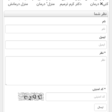
کنی❌ درمان
دکتر کرم ترمیم
منزل" درمان
منزل درمانش
بدون جراحی و
کننده 23 روزه
کنی؟ (◂فیلم +
کن
نظر شما
قرص
ساخت!
◂پرسش‌نامه)
(◀پرسش‌نامه)
(پرسشنامه)
نام
ایمیل
* نظر
* کد امنیتی