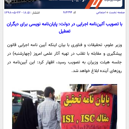
سیاسی
اقتصاد
صفحه نخست
»
اجتماعی
کد
۶۸۴۲۹۴
انتشار:
۱۸:۵۱ - ۲۳-۰۵-۱۳۹۸
جامعه
اقتصادی
با تصویب آئین‌نامه اجرایی در دولت: پایان‌نامه نویسی برای دیگران
تعطیل
ورزشی
اجتماعی
خودرو
بین الملل
حوادث
وزیر علوم، تحقیقات و فناوری با بیان اینکه آیین نامه اجرایی قانون
فرهنگ و هنر
سیاست خارجی
سلامت
پیشگیری و مقابله با تقلب در تهیه آثار علمی امروز (چهارشنبه) در
علم و دانش
جلسه هیئت وزیران به تصویب رسید، اظهار کرد: این آیین‌نامه در
یک برش دانایی
روزهای آینده ابلاغ خواهد شد.
قرآن
فناوری و It
محیط زیست
گوناگون
علمی
سفر و تفریح
فیلم
سرگرمی
اخبار کریپتو
عصر ایران 2
اقتصاد
باشگاه مغز
آموزش زبان
خواندنی ها و دیدنی ها
ورزش
مجله تصویری سلاح
داستان کوتاه
سیاست