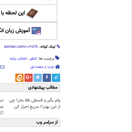
حظه با حافظ
 زبان انگلیسی
لینک کوتاه:
انتخاب رشته
،
کنکور
برچسب ها:
بازدید از صفحه اول
مطالب پیشنهادی
غت
وام بگیر و قسطی طلا بخر! چی
هی
از این بهتر!! سریع احراز کن
45%تخفیف
از سراسر وب