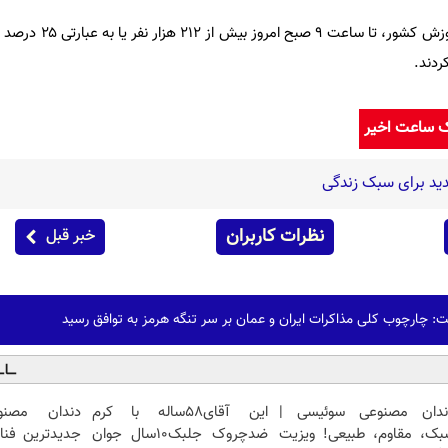
براساس اعلام سازمان سنجش آموزش کشور
ردند.
ک ساعت اخیر
ید برای سبک زندگی
نظرات کاربران
خبر قبل
 چارچوب کلی مذاکرات ایران و عمان بر سر تنگه هرمز به توافق رسید
ندان مصنوعی سوئیسی |
این آقای58ساله با کرم
دندان مصنو
بک، مقاوم، طبیعی! ویزیت
ضدچروک جلبک10سال جوان
جدیدترین فنا