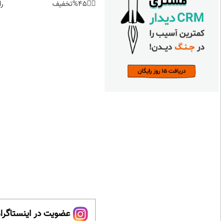
👈🏻45%تخفیف
را
عضویت در اینستاگرام