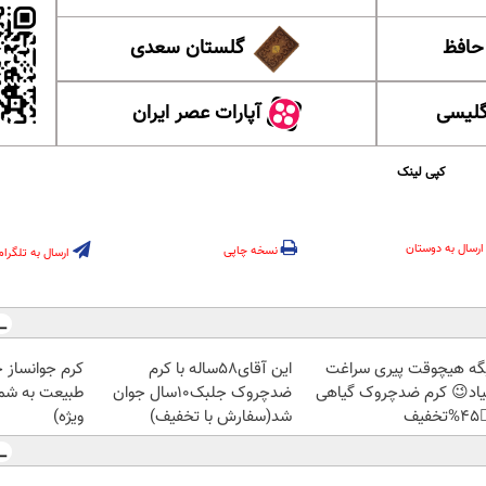
گلستان سعدی
این ل
آپارات عصر ایران
آموزش
کپی لینک
ارسال به دوستان
نسخه چاپی
ارسال به تلگرام
ز جلبک، هدیه
این آقای58ساله با کرم
دیگه هیچوقت پیری سرا
رید با تخفیف
ضدچروک جلبک10سال جوان
نمیاد😉 کرم ضدچروک گیا
ویژه)
شد(سفارش با تخفیف)
👈