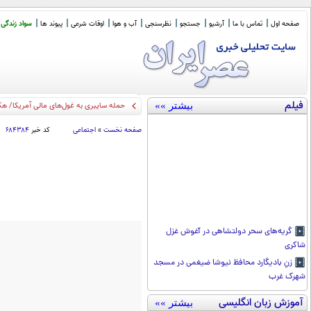
صفحه اول
تماس با ما
آرشیو
جستجو
نظرسنجی
آب و هوا
اوقات شرعی
پیوند ها
سواد زندگی
فیلم
بیشتر »»
حمله سایبری به غول‌های مالی آمریکا/ هکر
صفحه نخست
»
اجتماعی
کد خبر
۶۸۴۳۸۴
گریه‌های سحر دولتشاهی در آغوش غزل
شاکری
زنِ بادیگارد محافظ نیوشا ضیغمی در مسجد
شهرک غرب
آموزش زبان انگلیسی
بیشتر »»