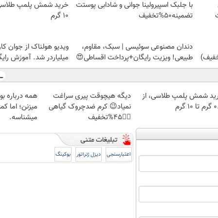
با جلبک اسپیرولینا جوانی و شادابی پوستت
تضمینه50%تخفیف
۱۰ گرم
دندان مصنوعی سوئیسی | سبک، مقاوم،
ویدیو هولناک از جوان کا
طبیعی! ویزیت رایگان+پرداخت اقساطی😍
میلیاردر شد. آموزش رایگ
ید شمش پلمپ طلاسی، از
دیگه هیچوقت پیری سراغت
همه درباره ب
 ۱۰ گرم
نمیاد😉 کرم ضدچروک گیاهی
میزنن؛ اما کم
👈🏻45%تخفیف
میشناسه.
اعتبارسنجی
دیزل ژنراتور
بوکینگ