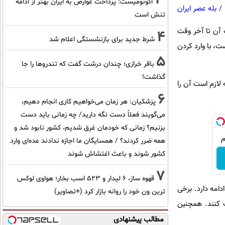
اکونومیست: پرداخت عوارض به ایران بهتر از ادامه
/
بله عصر ایران
تنش است
ت آن تا آخر وقت
4
شرط جدید برای بازنشستگی اعلام شد
ست، با وارد کردن
5
باقر خرازی؛ چندان درشت گفت که تندروها را جا
گذاشت!
ید دریافت می‌کند که لازم است آن را
6
پزشکیان: هر زمان می‌خواهیم کاری انجام دهیم،
می‌گویند فعلاً دست نگه دارید/ چه زمانی باید دست
بزنیم؟ زمانی که خودمان غرق شدیم، کشور نابود شد و
همه ضرر کردند؟ / همسایگان ما اجازه ندادند عده‌ای وارد
کشور شوند و باعث اغتشاش شوند
7
قهوه ساز، 6 لیدار و 523 اسب بخار؛ هواوی لوکس
ب رشته‌های بدون آزمون(پذیرش با سوابق تحصیلی) نیز از ۱۷ اسفند ۹۷ آغاز شده است و تا ۲۸ شهریور ۹۸ ادامه دارد. برخی
ترین ون خود را روانه بازار کرد (+تصاویر)
ت کنند. همچنین
مطالب پیشنهادی