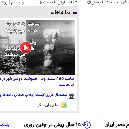
یگان+پرداخت اقساطی😍
شد(سفارش با تخفیف)
و مقاوم | پرد
تماشاخانه
ساعت ۸:۱۵ ششم اوت ؛ هیروشیما / وقتی شهر در
می‌جوشید
محمدباقر خرازی کیست؟روحانی جنجالی با ادعاها و 
فیلم های دیگر
 عصر ایران
۱۵ سال پیش در چنین روزی
اپلیکی