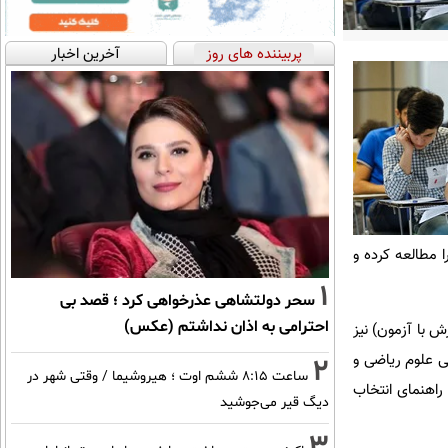
پربیننده های روز
آخرین اخبار
 برای انتخاب رشته، دفترچه راهنمای انتخاب رشته‌های تحصیلی(شماره ۲) آزمون سراسری سال ۱۳۹۸ را مطالعه کرده و
1
سحر دولتشاهی عذرخواهی کرد ؛ قصد بی
احترامی به اذان نداشتم (عکس)
شته‌های پذیرش با آزمون) نیز
مایشی علوم ریاضی و
2
ساعت ۸:۱۵ ششم اوت ؛ هیروشیما / وقتی شهر در
 راهنمای انتخاب
دیگ قیر می‌جوشید
3