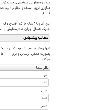
دندان مصنوعی سوئیسی: جدیدترین
فناوری اروپا، سبک و مقاوم | پرداخت
قسطی
این آقای58ساله با کرم ضدچروک
جلبک10سال جوان شد(سفارش با تخفیف)
مطالب پیشنهادی
تنها روش طبیعی که پوستت رو
خر
بصورت عمقی ابرسانی و نرم
۰.۵ گرم تا
میکنه
نظر شما
نام
ایمیل
* نظر