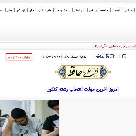
سیاسی
اقتصاد
جامعه
ورزشی
بین الملل
فرهنگ و هنر
علم و دانش
قرآن
گوناگون
فیلم
عصر 
ها سراغ بلک‌استون و آپولو رفتند
‍‍‍ پ
پ
تاریخ انتشار:
۱۰:۳۸ - ۲۴-۰۵-۱۳۹۸
‌گزارش خطا در خبر
امروز آخرین مهلت انتخاب رشته کنکور