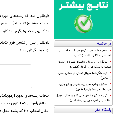
داوطلبان ابتدا کد رشته‌های مورد
امروز پنجشنبه(۲۴
کد کاربردی، کد رهیگری، کد کارنام
در حاشیه
نزد خود نگهداری کند.
سحر دولتشاهی عذرخواهی کرد ؛ قصد بی
احترامی به اذان نداشتم (عکس)
بازیگران زن سریال «بامداد خمار» در پشت
صحنه به سبک دوران قاجار (عکس)
تیپ رنگی تارا سریال شغال در جشن نفس
(+عکس)
استایل جالب مدل روس فیلم ایرانی جزیره
جیمز باند در اصفهان (+عکس)
تیپ مشکی و خاص فریبا نادری ستاره سریال
ستایش در آیین مهرورزی (+عکس)
از دانش‌آموزان که تاکنون نمرات 
باشگاه مغز
امکان انتخاب ۱۰۰ کد رشته محل در رشته‌های بدون آزمون وجود دارد.