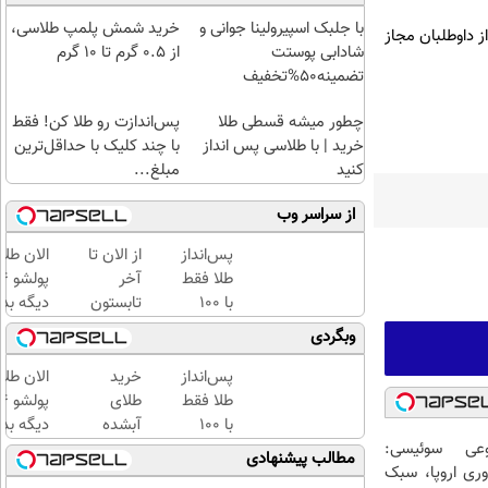
با جلبک اسپیرولینا جوانی و
خرید شمش پلمپ طلاسی،
، تا ساعت ۹ صبح امروز بیش از ۲۱۲ هزار نفر یا به عبارتی ۲۵ درصد از داوطلبان مجاز
شادابی پوستت
از ۰.۵ گرم تا ۱۰ گرم
تضمینه50%تخفیف
چطور میشه قسطی طلا
پس‌اندازت رو طلا کن! فقط
خرید | با طلاسی پس انداز
با چند کلیک با حداقل‌ترین
کنید
مبلغ...
از سراسر وب
پس‌انداز
از الان تا
الان طلا
طلا فقط
آخر
با ۱۰۰
تابستون
دیگه بده
هزارتومان
حداقل
سرمایه‌گ
وبگردی
(امن و
12کیلو
طلا با ا
راحت)
چربی
بی‌بهره
پس‌انداز
خرید
الان طلا
میسوزونی
طلا فقط
طلای
🧨
با ۱۰۰
آبشده
دیگه بده
عی سوئیسی:
هزارتومان
حتی با
سرمایه‌گ
مطالب پیشنهادی
وری اروپا، سبک
(امن و
۱۰۰هزارتومان
طلا با ا