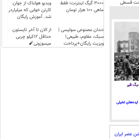
اخت قسطی
راحت)
بی‌بهره
3000 گیگ اینترنت؛ فقط
ویدیو هولناک از جوان
ماهی 100 هزار تومان
کارتن خوابی که میلیاردر
شد. آموزش رایگان
دندان مصنوعی سوئیسی |
از الان تا آخر تابستون
سبک، مقاوم، طبیعی!
حداقل 12کیلو چربی
ویزیت رایگان+پرداخت
میسوزونی🧨
اقساطی😍
 دیگ قیر
ایده‌های تخیلی
شن عصر ایران