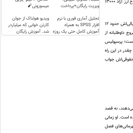
قهرمانان به او تعلق نمی‌گیرد؛ جمع این ارقام حدود یک میلیون و 400 هزار یورو می‌شود که معادل ریالی‌اش با نرخ ارز آزاد 13000
(خرید
ویزیت رایگان+پرداخت
میسوزونی🧨
طلا با
اقساطی😍
تحلیل آماری فوری با نرم
چند
ویدیو هولناک از جوان
طبق قرارداد فصل جدید که پرسپولیس روی آن شکایت دارد، مبلغ قرارداد برانکو 900 هزار یورو است که معادل ریالی‌اش حدود 12
افزار SPSS به همراه
کلیک)
کارتن خوابی که میلیاردر
آموزش کامل حتی یک روزه
شد. آموزش رایگان
ج داوطلبانه از
!!
 است؛ پرسپولیس
 چقدر در این راه
 حقوقی‌اش جواب
ی‌دهند، نه قصد
او با پرسپولیس 1.5 فصل و رقمش حدود 550 هزار یورو بوده است. او زمانی
، البته باید به این رقم 10 درصد هم بابت قهرمانی‌های فصل