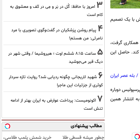
3
امروز با حافظ: گُل در بَر و مِی در کَف و معشوق به
کام است
زش با یک تصمیم
4
پیام روشن پزشکیان در گفت‌و‌گوی تصویری با مرد
نامرئی: من هستم!
ه همکاری گرفت،
5
 کند. حاصل این
ساعت ۸:۱۵ ششم اوت ؛ هیروشیما / وقتی شهر در
دیگ قیر می‌جوشید
6
/
بله عصر ایران
شهید لاریجانی چگونه ردیابی شد؟ روایت تازه سردار
کوثری از جزئیات این ماجرا
پرسپولیس دوباره
7
به انتشار همین
اکونومیست: پرداخت عوارض به ایران بهتر از ادامه
تنش است
مطالب پیشنهادی
چطور میشه قسطی طلا
خرید شمش پلمپ طلاسی،