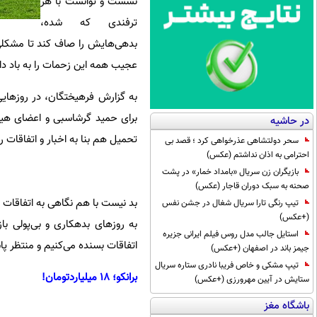
نشست و توانست با هر
ترفندی که شده،
بدهی‌هایش را صاف کند تا مشکلی 
عجیب همه این زحمات را به باد دا
به گزارش فرهیختگان، در روزهای
برای حمید گرشاسبی و اعضای هیا
در حاشیه
تحمیل هم بنا به اخبار و اتفاقات
سحر دولتشاهی عذرخواهی کرد ؛ قصد بی
احترامی به اذان نداشتم (عکس)
بازیگران زن سریال «بامداد خمار» در پشت
صحنه به سبک دوران قاجار (عکس)
بد نیست با هم نگاهی به اتفاقات ر
تیپ رنگی تارا سریال شغال در جشن نفس
(+عکس)
به روزهای بدهکاری و بی‌پولی باز
استایل جالب مدل روس فیلم ایرانی جزیره
اتفاقات بسنده می‌کنیم و منتظر پ
جیمز باند در اصفهان (+عکس)
تیپ مشکی و خاص فریبا نادری ستاره سریال
برانکو؛ 18 میلیاردتومان!
ستایش در آیین مهرورزی (+عکس)
باشگاه مغز