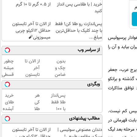
خرید | با طلاسی پس انداز
از ۰.۵ گرم تا ۱۰ گرم
کنید
پس‌اندازت رو طلا کن! فقط
از الان تا آخر تابستون
با چند کلیک با حداقل‌ترین
حداقل 12کیلو چربی
مبلغ...
میسوزونی🧨
وادار پرسپولیس
ان بیاید و آن را
از سراسر وب
بدون
از الان تا
چطور
چک و
آخر
میشه
 ایرج عرب، جعفر
ضامن
تابستون
قسطی
گذشته و برانکو
تا 100
حداقل
طلا
وبگردی
میلیون
12کیلو
خرید |
 توافق مذاکرات
اعتبار
چربی
با
پس‌انداز
هر
خرید
خرید
میسوزونی
طلاسی
طلا فقط
کی
طلای
طلا
🧨
پس
با ۱۰۰
طلا
آبشده
ولیس کم نیست.
بگیر!
انداز
هزارتومان
داره،
حتی با
مطالب پیشنهادی
ه مبلغ 300هزار یورو بابت قهرمانی در لیگ برتر، 100 هزار یورو بابت قهرمانی در
کنید
(امن و
غم
۱۰۰هزارتومان
راحت)
نداره!
ش صعود به مرحله بعد لیگ
دندان مصنوعی سوئیسی |
از الان تا آخر تابستون
😊💎
سبک، مقاوم، طبیعی!
حداقل 12کیلو چربی