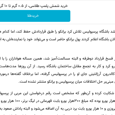
خرید شمش پلمپ طلاسی، از ۰.۵ گرم تا ۱۰ گرم
خریدطلا
د باشگاه پرسپولیس تلاش کرد برانکو را طبق قراردادش حفظ کند، اما کدام ه
ن باشگاه اعلام کردند پول برانکو حاضر است و می‌تواند خود یا نماینده‌اش به ایر
تار فسخ قرارداد دوطرفه و البته مسالمت‌آمیز شد، همین مساله هواداران را با
رو کرد و کار به تجمع مقابل ساختمان باشگاه رسید. از آن روزها مدت‌هاست 
درون آرژانتینی جای او را در پرسپولیس گرفته، اما برخلاف گفته‌ها درمورد
ری مبنی‌بر حل اختلافات میان پرسپولیس و برانکو منتشر نشده است.
یس شکایت کرده و آن‌طور که مشخص است رقم درخواستی این مربی از پرسپ
قرارداد برانکو برای فصل قبل 800 هزار یورو بوده ک
جام‌حذفی، 5 هزار یورو بابت هر پیروزی و 10 هزار یورو بابت برد دربی به آن اضافه می‌شود و البته پادا