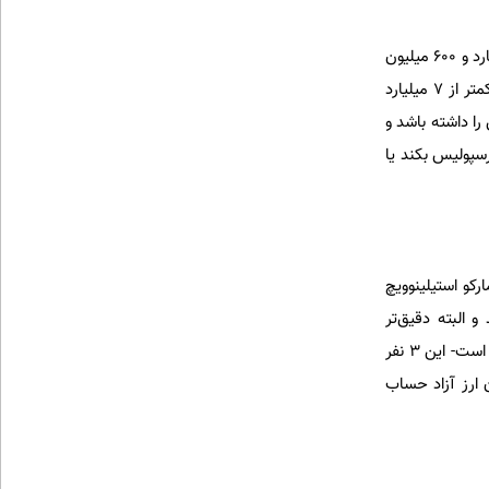
. 550 هزار یورو کمی بیشتر از 7 میلیارد تومان می‌شود که اگر آن 10 درصد را هم اضافه کنیم، این رقم به 7 میلیارد و 600 میلیون
تومان با ارز آزاد 13 هزار تومانی می‌رسد! که اگر به فرض بخشی از این پول به او داده شده باشد، این رقم باز کمتر از 7 میلیارد
ا داشته باشد و
رسپولیس بکند یا
 مارکو استیلینوویچ
رند و البته دقیق‌تر
نمی‌دانیم آیا پاداش قهرمانی شامل حال آنها می‌شده یا نه. اگر فرض کنیم پاداشی در کار نیست- که کمی عجیب است- این 3 نفر
ابتش شکایت کرده‌اند. این مبلغ هم براساس 13 هزار تومان ارز آزاد حساب