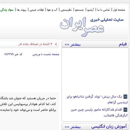
صفحه اول
تماس با ما
آرشیو
جستجو
نظرسنجی
آب و هوا
اوقات شرعی
پیوند ها
سواد زندگی
فیلم
بیشتر »»
۴ کشته در تصادف جاده اهواز خرمشهر
صفحه نخست
»
ورزشی
کد خبر
۶۸۴۳۸۹
یک سال پیش؛ تولد گرفتن نتانیاهو برای
حتما در جریان هستید که عنوان شد باشگاه
لیندسی گراهام
کند، اما کدام هوادار پرسپولیس این تلاش 
برانکو حاضر است و می‌تواند خود یا نماینده‌ا
اقدام فداکارانه مامور پلیس چین حین
آبگرفتگی فاضلاب
آموزش زبان انگلیسی
بیشتر »»