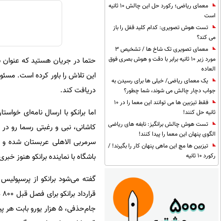
معمای ریاضی؛ رکورد حل این چالش 10 ثانیه
است
تست هوش تصویری: کدام کلید قفل را باز
می کند؟
معمای تصویری تک شاخ ها / تشخیص 3
مورد زیر 10 ثانیه برابر با دقت و هوش بصری فوق
حتما در جریان هستید که عنوان ش
العاده
این تلاش را باور کرده است. مسئولا
یک معمای ریاضی/ خیلی ها برای رسیدن به
دریافت کند.
جواب دچار چالش می شوند، شما چطور؟
فقط تیزبین ها می توانند این معما را در 10
اما برانکو با ارسال نامه‌ای خواس
ثانیه حل کنند!
تست هوش چالش برانگیز: نابغه های ریاضی
کاشانی، نبی و رغبتی رسما رو در 
الگوی پنهان این معما را پیدا کنند!
سرمربی الاهلی عربستان شده و کال
تیزبین ها مچ این ماهی پنهان کار را بگیرند! /
باشگاه با نماینده برانکو هنوز خب
رکورد 10 ثانیه
گفته می‌شود برانکو از پرسپول