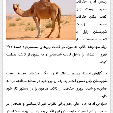
رئیس اداره حفاظت
پیامک
سرگرمی
محیط زیست زابل
روانشناسی
فناوری
گفت: یگان حفاظت
آشپزی
گوناگون
محیط زیست
دانلود
حوادث
شهرستان زابل با
توجه به وسعت بسیار
محیط زیست
زیاد مجموعه تالاب هامون، در گشت زنی‌های مستمرخود دسته 300
سلامت
نفری از شتران را داخل تالاب شناسایی و به بیرون از تالاب هدایت
فرهنگی
کردند.
بین الملل
به گزارش ایسنا- مهدی سراوانی افزود: یگان حفاظت محیط زیست
اجتماعی
شهرستان زابل ضمن انجام وظایف روتین خود در سطح منطقه، برنامه
حیات وحش
فشرده و شبانه روزی حفاظت از تالاب هامون را در دستور کار خود
دارد.
سیاست خارجی
سراوانی ادامه داد: علی رغم برخی نظرات غیر کارشناسی و هدفدار در
خصوص کم اهمیت جلوه دادن این اقدام و چرای بی رویه احشام در