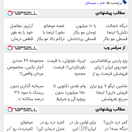
برچسب ها:
شتر
،
سیستان
مطالب پیشنهادی
دیگه خجالت
با 10 میلیون
غصه موهاتو
آرتروز مفاصل
نکش‼️ اینجا
تومان مو بکار
نخور! اینجا با
خود را به طور
قسطی مو بکار
قسطی پرداختش
تراکم بالا مو بکار
قطعی درمان
(تضمینی)
کن😍
قسطی پرداختش
کنید!
از سراسر وب
کن
◗پرسش‌نامه◖
پژو پارس پرتقاضاترین
ایرپاد بلوتوثی، با قیمت
مجموعه ۴۶ عددی
خودروی ایران | برای
باورنکردنی!! فرصت
آچار بکس، مخصوص
فروشش فرصت رو از
محدود
مردان واقعی!!
دست نده!
(مشاهده قیمت
ماشین تیگو 7 پرو برای
وام نقدی تکنوپی تا
سرمایه گذاری بدون
فوق‌العاده)
فروش داری؟ اینجا
۱۵۰ میلیون؛ بدون
ریسک با سود 38
سریع بفروشش
پیچیدگی و شرایط
درصد سالانه📈
سخت
مطالب پیشنهادی
کمر درد داری؟
برای اولین بار در
کمرد درد رو در
میخوای
دیگه بسه! در
ایران🇮🇷 این
منزل درمان کن!
کمردردت رو "در