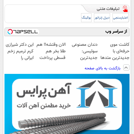
اعتبارسنجی
دیزل ژنراتور
بوکینگ
از سراسر وب
کاشت موی
دندان مصنوعی
الان وقتشه‼️ هم
این دکتر شیرازی
حرفه‌ای با
سوئیسی:
طلا بخر هم
کرم ترمیم زخم
جدیدترین متدها
جدیدترین
قسطی پرداخت
ایرانی را
و قیمت عالی
فناوری اروپا،
کن!
ساخت!!!
بازگشت به بالای صفحه
سبک و مقاوم |
پرداخت قسطی