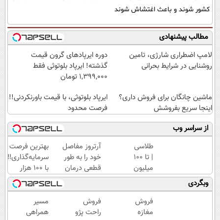
کشور شوند و باعث اغتشاش شوند
مطالب پیشنهادی
لامپ اضطراری شارژی، تامین
دوره ایرپاد‌های گرون قیمت
روشنایی در شرایط بحرانی
گذشته! ایرپاد بلوتوثی فقط
1,399,000 تومان
ماشین چانگان برای فروش داری؟
ایرپاد بلوتوثی، با قیمت باورنکردنی!!
اینجا سریع بفروشش
فرصت محدود
از سراسر وب
طلاسی
آرتروز مفاصل
بهترین فرصت
| تا 100
خود را به طور
سرمایه‌گذاری‼️
میلیون
قطعی درمان
با 100 هزار
وام
کنید!
تومان طلا
وبگردی
آنی
◗پرسش‌نامه◖
بخر‼️
خرید
فروش
فروش
مسیر
طلا💰
مغازه
راحت پژو
همراهی