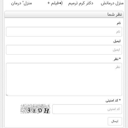
منزل درمانش
دکتر کرم ترمیم
(◂فیلم +
منزل" درمان
کن
کننده 23 روزه
پرسش‌نامه)
کنی؟ (◂فیلم +
نظر شما
(◀پرسش‌نامه)
ساخت!
◂پرسش‌نامه)
نام
ایمیل
* نظر
* کد امنیتی