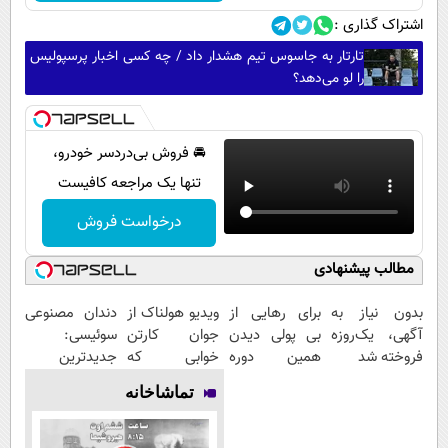
اشتراک گذاری :
تارتار به جاسوس تیم هشدار داد / چه کسی اخبار پرسپولیس
را لو می‌دهد؟
🚘 فروش بی‌دردسر خودرو،
تنها یک مراجعه کافیست
درخواست فروش
مطالب پیشنهادی
بدون نیاز به
برای رهایی از
ویدیو هولناک از
دندان مصنوعی
آگهی، یک‌روزه
بی پولی دیدن
جوان کارتن
سوئیسی:
فروخته شد
همین دوره
خوابی که
جدیدترین
رایگان کافیه!
میلیاردر شد.
فناوری اروپا،
تماشاخانه
(شمارتو وارد
آموزش رایگان
سبک و مقاوم |
کن)
پرداخت قسطی