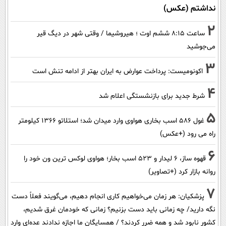
نداشتم (عکس)
2
ساعت ۸:۱۵ ششم اوت ؛ هیروشیما / وقتی شهر در دیگ قیر
می‌جوشید
3
اکونومیست: پرداخت عوارض به ایران بهتر از ادامه تنش است
4
شرط جدید برای بازنشستگی اعلام شد
5
غول 586 اسب بخاری هواوی وارد میدان شد؛ استلاتو 1366 کیلومتر
راه می رود (+عکس)
6
قهوه ساز، 6 لیدار و 523 اسب بخار؛ هواوی لوکس ترین ون خود را
روانه بازار کرد (+تصاویر)
7
پزشکیان: هر زمان می‌خواهیم کاری انجام دهیم، می‌گویند فعلاً دست
نگه دارید/ چه زمانی باید دست بزنیم؟ زمانی که خودمان غرق شدیم،
کشور نابود شد و همه ضرر کردند؟ / همسایگان ما اجازه ندادند عده‌ای وارد