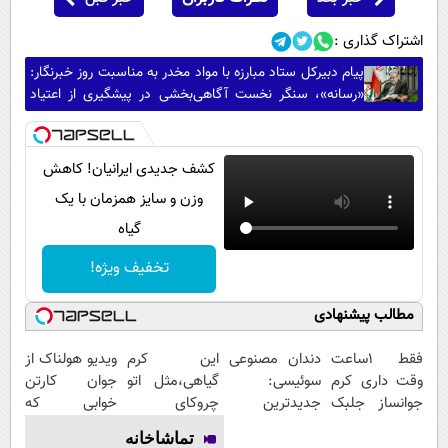
اشتراک گذاری :
پیام دبیرکل ستاد مبارزه با مواد مخدر به مناسبت روز خبرنگار:
«رسانه»، سنگر نخست آگاهی‌بخشی در پیشگیری از اعتیاد
است
کشف جدیدی ایرانیان! کاهش
وزن و سایز همزمان با یک
گیاه
تخفیف ویژه!
مطالب پیشنهادی
فقط 1ساعت
دندان مصنوعی
این کرم
ویدیو هولناک از
وقت داری کرم
سوئیسی:
گیاهی،مثل اتو
جوان کارتن
جوانساز جلبک
جدیدترین
چروکای
خوابی که
رو با40%تخفیف
فناوری اروپا،
پوستتوصاف
میلیاردر شد.
تماشاخانه
بخری!
سبک و مقاوم |
میکنه!50%تخفیف
آموزش رایگان