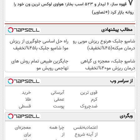
7
قهوه ساز، 6 لیدار و 523 اسب بخار؛ هواوی لوکس ترین ون خود را
روانه بازار کرد (+تصاویر)
مطالب پیشنهادی
شامپو جلبک هرنوع ریزش مویی رو
راه حل اساسی جلوگیری از ریزش
درمان میکنه(45%تخفیف)
مو! شامپو جلبک با45%تخفیف
شامپو جلبک، معجزه ی گیاهی
جایگزین طبیعی تمام روش های
درمان ریزش مو40%تخفیف
تهاجمی رویش مو
از سراسر وب
قوی ترین
آبرسانی
خرید
کرم
عمقی
طلا
ضدچروک
پوست
قسطی
گیاهی!
در
شد!!!!!!
وبگردی
تحت
تابستان
لیسانس
با کرم
اعتمادبه‌نفس
چرا همه
معجزه‌ای
آلمان
جوانساز
از آینه شروع
از
برای