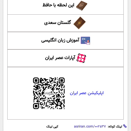
این لحظه با حافظ
گلستان سعدی
آموزش زبان انگلیسی
آپارات عصر ایران
اپلیکیشن عصر ایران
لینک کوتاه:
کپی لینک