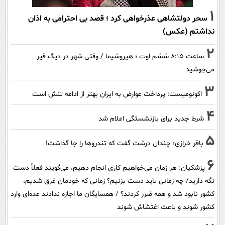
1
سحر دولتشاهی عذرخواهی کرد ؛ قصد بی احترامی به اذان
نداشتم (عکس)
2
ساعت ۸:۱۵ ششم اوت ؛ هیروشیما / وقتی شهر در دیگ قیر
می‌جوشید
3
اکونومیست: پرداخت عوارض به ایران بهتر از ادامه تنش است
4
شرط جدید برای بازنشستگی اعلام شد
5
باقر خرازی؛ چندان درشت گفت که تندروها را جا گذاشت!
6
پزشکیان: هر زمان می‌خواهیم کاری انجام دهیم، می‌گویند فعلاً دست
نگه دارید/ چه زمانی باید دست بزنیم؟ زمانی که خودمان غرق شدیم،
کشور نابود شد و همه ضرر کردند؟ / همسایگان ما اجازه ندادند عده‌ای وارد
کشور شوند و باعث اغتشاش شوند