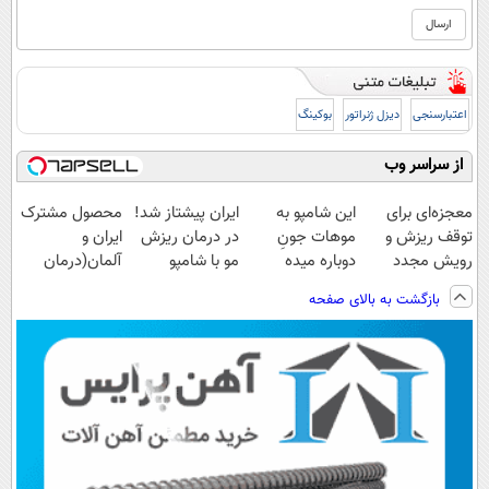
اعتبارسنجی
دیزل ژنراتور
بوکینگ
از سراسر وب
معجزه‌ای برای
این شامپو به
ایران پیشتاز شد!
محصول مشترک
توقف ریزش و
موهات جونِ
در درمان ریزش
ایران و
رویش مجدد
دوباره میده
مو با شامپو
آلمان(درمان
موهای سالم با
جلبک🔥
انواع ریزش مو)
بازگشت به بالای صفحه
تخفیف ویژه