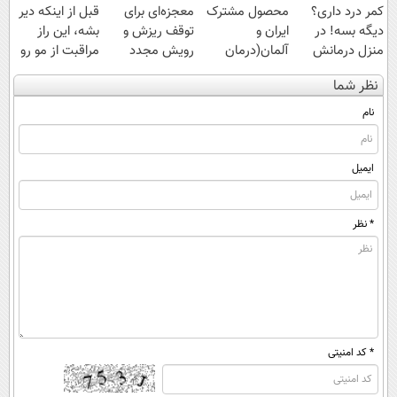
کمر درد داری؟
محصول مشترک
معجزه‌ای برای
قبل از اینکه دیر
دیگه بسه! در
ایران و
توقف ریزش و
بشه، این راز
منزل درمانش
آلمان(درمان
رویش مجدد
مراقبت از مو رو
کن
انواع ریزش مو)
موهای سالم با
ببین...
نظر شما
(◀پرسش‌نامه)
تخفیف ویژه
نام
ایمیل
* نظر
* کد امنیتی