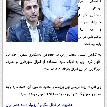
دادستان مرکز
پیامک
سرگرمی
لرستان از
روانشناسی
فناوری
دستگیری شهردار
آشپزی
گوناگون
خرم‌آباد خبر داد
دانلود
حوادث
و به بیان
توضیحاتی در این
محیط زیست
باره پرداخت.
سلامت
به گزارش ایسنا، سعید رازانی در خصوص دستگیری شهردار خرم‌آباد
فرهنگی
اظهار کرد: وی به اتهام سوء استفاده از اموال شهرداری و تصرف
بین الملل
غیرقانونی در این اموال بازداشت شده است.
اجتماعی
حیات وحش
وی افزود: روند بررسی این پرونده و تحقیقات روی آن ادامه دارد و به
سیاست خارجی
محض وصول گزارش‌های جدید به اطلاع عموم خواهد رسید.
عضویت در کانال تلگرام
/
روبیکا
/
بله عصر ایران