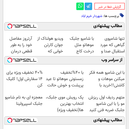
‌گزارش خطا در خبر
برچسب ها:
شهردار خرم اباد
مطالب پیشنهادی
تنها شامپوی
با شامپو جلبک
ویدیو هولناک از
آرتروز مفاصل
گیاهی که مورد
موهاتو مثل
جوان کارتن
خود را به طور
استقبال صدا و
درخت کاج
خوابی که
قطعی درمان
سیما قرار گرفت
پرپشت
میلیاردر شد.
کنید!
از سراسر وب
کن45%تخفیف
آموزش رایگان
◗پرسش‌نامه◖
با این شامپو همه فکر
با 40%تخفیف
40% تخفیف ویژه برای
میکنن موهات و
زمستونی موهاتو تا عید
14 سفارش اول! کلیک
کاشتی!!خرید با
پرپشت و خوش حالت
کن
تخفیف ویژه
کن
متهم ردیف اول ریزش
پک رویش موی جلبک،
معجزه ای به نام شامپو
مو را با این شامپو
انتخاب بهترین
جلبک اسپیرولینا
جلبک ضربه فنی کنید
ها(تخفیف ویژه)
💥۴۰٪تخفیف
مطالب پیشنهادی